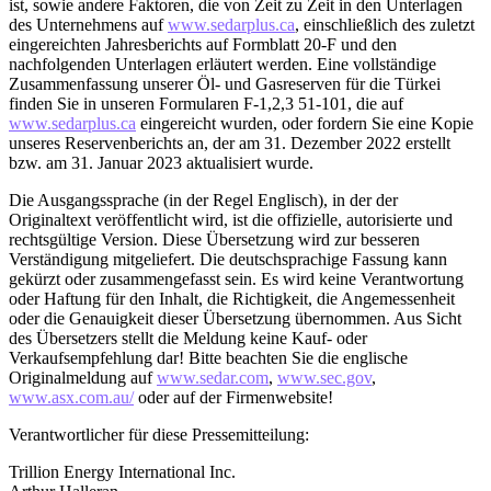
ist, sowie andere Faktoren, die von Zeit zu Zeit in den Unterlagen
des Unternehmens auf
www.sedarplus.ca
, einschließlich des zuletzt
eingereichten Jahresberichts auf Formblatt 20-F und den
nachfolgenden Unterlagen erläutert werden. Eine vollständige
Zusammenfassung unserer Öl- und Gasreserven für die Türkei
finden Sie in unseren Formularen F-1,2,3 51-101, die auf
www.sedarplus.ca
eingereicht wurden, oder fordern Sie eine Kopie
unseres Reservenberichts an, der am 31. Dezember 2022 erstellt
bzw. am 31. Januar 2023 aktualisiert wurde.
Die Ausgangssprache (in der Regel Englisch), in der der
Originaltext veröffentlicht wird, ist die offizielle, autorisierte und
rechtsgültige Version. Diese Übersetzung wird zur besseren
Verständigung mitgeliefert. Die deutschsprachige Fassung kann
gekürzt oder zusammengefasst sein. Es wird keine Verantwortung
oder Haftung für den Inhalt, die Richtigkeit, die Angemessenheit
oder die Genauigkeit dieser Übersetzung übernommen. Aus Sicht
des Übersetzers stellt die Meldung keine Kauf- oder
Verkaufsempfehlung dar! Bitte beachten Sie die englische
Originalmeldung auf
www.sedar.com
,
www.sec.gov
,
www.asx.com.au/
oder auf der Firmenwebsite!
Verantwortlicher für diese Pressemitteilung:
Trillion Energy International Inc.