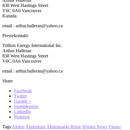
Arthur Halleran
838 West Hastings Street
V6C 0A6 Vancouver
Kanada
email : arthur.halleran@yahoo.ca
Pressekontakt:
Trillion Energy International Inc.
Arthur Halleran
838 West Hastings Street
V6C 0A6 Vancouver
email : arthur.halleran@yahoo.ca
Share
Facebook
Twitter
Google +
Stumbleupon
LinkedIn
Pinterest
Tags
Aktien
Aktienkurs
Aktienmarkt
Börse
Börsen News
Finanz