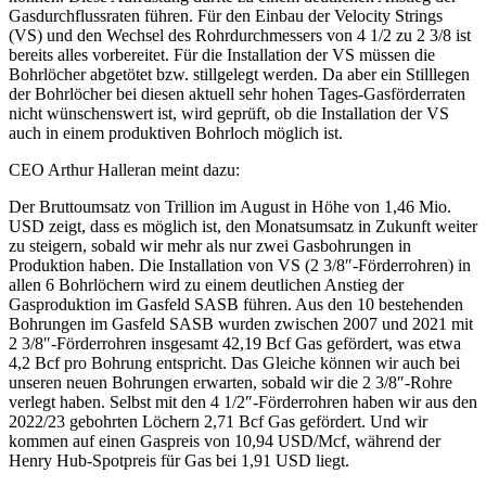
Gasdurchflussraten führen. Für den Einbau der Velocity Strings
(VS) und den Wechsel des Rohrdurchmessers von 4 1/2 zu 2 3/8 ist
bereits alles vorbereitet. Für die Installation der VS müssen die
Bohrlöcher abgetötet bzw. stillgelegt werden. Da aber ein Stilllegen
der Bohrlöcher bei diesen aktuell sehr hohen Tages-Gasförderraten
nicht wünschenswert ist, wird geprüft, ob die Installation der VS
auch in einem produktiven Bohrloch möglich ist.
CEO Arthur Halleran meint dazu:
Der Bruttoumsatz von Trillion im August in Höhe von 1,46 Mio.
USD zeigt, dass es möglich ist, den Monatsumsatz in Zukunft weiter
zu steigern, sobald wir mehr als nur zwei Gasbohrungen in
Produktion haben. Die Installation von VS (2 3/8″-Förderrohren) in
allen 6 Bohrlöchern wird zu einem deutlichen Anstieg der
Gasproduktion im Gasfeld SASB führen. Aus den 10 bestehenden
Bohrungen im Gasfeld SASB wurden zwischen 2007 und 2021 mit
2 3/8″-Förderrohren insgesamt 42,19 Bcf Gas gefördert, was etwa
4,2 Bcf pro Bohrung entspricht. Das Gleiche können wir auch bei
unseren neuen Bohrungen erwarten, sobald wir die 2 3/8″-Rohre
verlegt haben. Selbst mit den 4 1/2″-Förderrohren haben wir aus den
2022/23 gebohrten Löchern 2,71 Bcf Gas gefördert. Und wir
kommen auf einen Gaspreis von 10,94 USD/Mcf, während der
Henry Hub-Spotpreis für Gas bei 1,91 USD liegt.