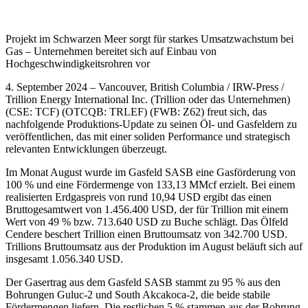
Projekt im Schwarzen Meer sorgt für starkes Umsatzwachstum bei
Gas – Unternehmen bereitet sich auf Einbau von
Hochgeschwindigkeitsrohren vor
4. September 2024 – Vancouver, British Columbia / IRW-Press /
Trillion Energy International Inc. (Trillion oder das Unternehmen)
(CSE: TCF) (OTCQB: TRLEF) (FWB: Z62) freut sich, das
nachfolgende Produktions-Update zu seinen Öl- und Gasfeldern zu
veröffentlichen, das mit einer soliden Performance und strategisch
relevanten Entwicklungen überzeugt.
Im Monat August wurde im Gasfeld SASB eine Gasförderung von
100 % und eine Fördermenge von 133,13 MMcf erzielt. Bei einem
realisierten Erdgaspreis von rund 10,94 USD ergibt das einen
Bruttogesamtwert von 1.456.400 USD, der für Trillion mit einem
Wert von 49 % bzw. 713.640 USD zu Buche schlägt. Das Ölfeld
Cendere beschert Trillion einen Bruttoumsatz von 342.700 USD.
Trillions Bruttoumsatz aus der Produktion im August beläuft sich auf
insgesamt 1.056.340 USD.
Der Gasertrag aus dem Gasfeld SASB stammt zu 95 % aus den
Bohrungen Guluc-2 und South Akcakoca-2, die beide stabile
Fördermengen liefern. Die restlichen 5 % stammen aus der Bohrung