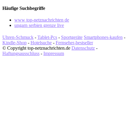
Häufige Suchbegriffe
www top-netznachrichten de
ungarn serbien grenze live
Uhren-Schmuck
-
Tablet-Pcs
-
Sportgeräte
Smartphones-kaufen
-
Kindle-Shop
-
Hotelsuche
-
Fernseher-bestseller
© Copyright top-netznachrichten.de
Datenschutz
-
Haftungsausschluss
-
Impressum