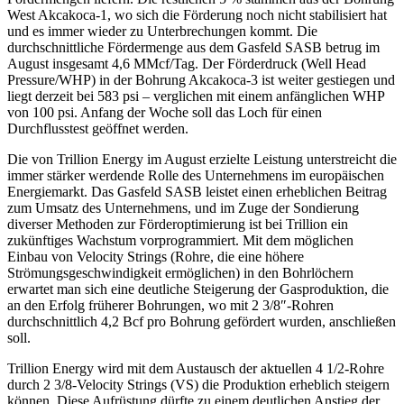
West Akcakoca-1, wo sich die Förderung noch nicht stabilisiert hat
und es immer wieder zu Unterbrechungen kommt. Die
durchschnittliche Fördermenge aus dem Gasfeld SASB betrug im
August insgesamt 4,6 MMcf/Tag. Der Förderdruck (Well Head
Pressure/WHP) in der Bohrung Akcakoca-3 ist weiter gestiegen und
liegt derzeit bei 583 psi – verglichen mit einem anfänglichen WHP
von 100 psi. Anfang der Woche soll das Loch für einen
Durchflusstest geöffnet werden.
Die von Trillion Energy im August erzielte Leistung unterstreicht die
immer stärker werdende Rolle des Unternehmens im europäischen
Energiemarkt. Das Gasfeld SASB leistet einen erheblichen Beitrag
zum Umsatz des Unternehmens, und im Zuge der Sondierung
diverser Methoden zur Förderoptimierung ist bei Trillion ein
zukünftiges Wachstum vorprogrammiert. Mit dem möglichen
Einbau von Velocity Strings (Rohre, die eine höhere
Strömungsgeschwindigkeit ermöglichen) in den Bohrlöchern
erwartet man sich eine deutliche Steigerung der Gasproduktion, die
an den Erfolg früherer Bohrungen, wo mit 2 3/8″-Rohren
durchschnittlich 4,2 Bcf pro Bohrung gefördert wurden, anschließen
soll.
Trillion Energy wird mit dem Austausch der aktuellen 4 1/2-Rohre
durch 2 3/8-Velocity Strings (VS) die Produktion erheblich steigern
können. Diese Aufrüstung dürfte zu einem deutlichen Anstieg der