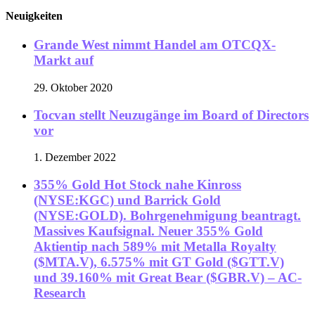
Neuigkeiten
Grande West nimmt Handel am OTCQX-
Markt auf
29. Oktober 2020
Tocvan stellt Neuzugänge im Board of Directors
vor
1. Dezember 2022
355% Gold Hot Stock nahe Kinross
(NYSE:KGC) und Barrick Gold
(NYSE:GOLD). Bohrgenehmigung beantragt.
Massives Kaufsignal. Neuer 355% Gold
Aktientip nach 589% mit Metalla Royalty
($MTA.V), 6.575% mit GT Gold ($GTT.V)
und 39.160% mit Great Bear ($GBR.V) – AC-
Research