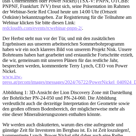
(das Unternehmen oder Power Nickel) (TSX-V: PNPN, OTCBB:
PNPNF, Frankfurt: IVV) freut sich, seine Präsentation im Rahmen
der Webinar-Serie Red Cloud heute um 14:00 Uhr (Ortszeit
Ostküste) bekanntzugeben. Zur Registrierung für die Teilnahme am
Webinar klicken Sie bitte diesen Link:
redcloudfs.com/events/rcwebinar-pnpn-2/
.
Der Herbst steht nun vor der Tür, und mit den zusätzlichen
Ergebnissen aus unserem arbeitsreichen Sommerbohrprogramm
haben wir ein noch klareres Bild von unserem Projekt Nisk. Unsere
Bohrteams haben hart gearbeitet und erstaunliche Fortschritte erzielt,
die wir, gemeinsam mit unseren Plänen für das restliche Jahr,
besprechen werden, kommentierte Terry Lynch, CEO von Power
Nickel.
www.irw-
press.at/prcom/images/messages/2024/76722/PowerNickel_04092
Abbildung 1: 3D-Ansicht der Lion Discovery Zone mit Darstellung
der Bohrlöcher PN-24-050 und PN-24-060. Die Abbildung
verdeutlicht auch die derzeitige Interpretation der Geometrie sowie
den großen offenen Bodenbereich, der möglicherweise mehr als
eine dieser Mineralisierungszonen enthalten könnte.
Wir werden auch diskutierten, warum dies eine aufregende und
günstige Zeit für Investoren im Bergbau ist. Es ist Zeit loszulegen!,
kommentierte Lynch. Power Nickel gibt daher auch eine Reihe