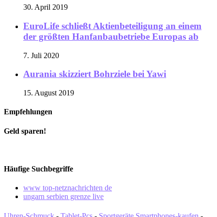
30. April 2019
EuroLife schließt Aktienbeteiligung an einem
der größten Hanfanbaubetriebe Europas ab
7. Juli 2020
Aurania skizziert Bohrziele bei Yawi
15. August 2019
Empfehlungen
Geld sparen!
Häufige Suchbegriffe
www top-netznachrichten de
ungarn serbien grenze live
Uhren-Schmuck
-
Tablet-Pcs
-
Sportgeräte
Smartphones-kaufen
-