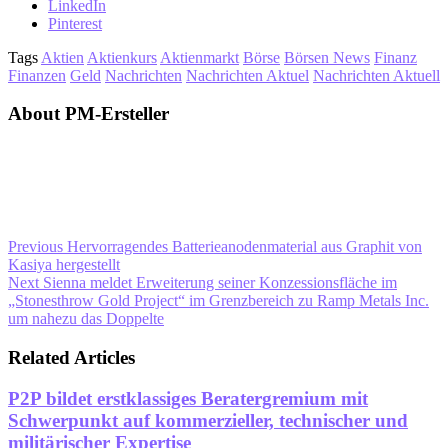
LinkedIn
Pinterest
Tags
Aktien
Aktienkurs
Aktienmarkt
Börse
Börsen News
Finanz
Finanzen
Geld
Nachrichten
Nachrichten Aktuel
Nachrichten Aktuell
About PM-Ersteller
Previous
Hervorragendes Batterieanodenmaterial aus Graphit von
Kasiya hergestellt
Next
Sienna meldet Erweiterung seiner Konzessionsfläche im
„Stonesthrow Gold Project“ im Grenzbereich zu Ramp Metals Inc.
um nahezu das Doppelte
Related Articles
P2P bildet erstklassiges Beratergremium mit
Schwerpunkt auf kommerzieller, technischer und
militärischer Expertise