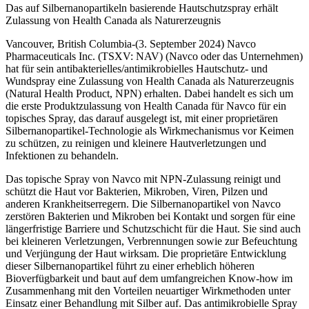
Das auf Silbernanopartikeln basierende Hautschutzspray erhält
Zulassung von Health Canada als Naturerzeugnis
Vancouver, British Columbia-(3. September 2024) Navco
Pharmaceuticals Inc. (TSXV: NAV) (Navco oder das Unternehmen)
hat für sein antibakterielles/antimikrobielles Hautschutz- und
Wundspray eine Zulassung von Health Canada als Naturerzeugnis
(Natural Health Product, NPN) erhalten. Dabei handelt es sich um
die erste Produktzulassung von Health Canada für Navco für ein
topisches Spray, das darauf ausgelegt ist, mit einer proprietären
Silbernanopartikel-Technologie als Wirkmechanismus vor Keimen
zu schützen, zu reinigen und kleinere Hautverletzungen und
Infektionen zu behandeln.
Das topische Spray von Navco mit NPN-Zulassung reinigt und
schützt die Haut vor Bakterien, Mikroben, Viren, Pilzen und
anderen Krankheitserregern. Die Silbernanopartikel von Navco
zerstören Bakterien und Mikroben bei Kontakt und sorgen für eine
längerfristige Barriere und Schutzschicht für die Haut. Sie sind auch
bei kleineren Verletzungen, Verbrennungen sowie zur Befeuchtung
und Verjüngung der Haut wirksam. Die proprietäre Entwicklung
dieser Silbernanopartikel führt zu einer erheblich höheren
Bioverfügbarkeit und baut auf dem umfangreichen Know-how im
Zusammenhang mit den Vorteilen neuartiger Wirkmethoden unter
Einsatz einer Behandlung mit Silber auf. Das antimikrobielle Spray