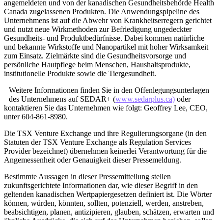
angemeldeten und von der kanadischen Gesundheitsbehörde Health
Canada zugelassenen Produkten. Die Anwendungspipeline des
Unternehmens ist auf die Abwehr von Krankheitserregern gerichtet
und nutzt neue Wirkmethoden zur Befriedigung ungedeckter
Gesundheits- und Produktbedürfnisse. Dabei kommen natürliche
und bekannte Wirkstoffe und Nanopartikel mit hoher Wirksamkeit
zum Einsatz. Zielmärkte sind die Gesundheitsvorsorge und
persönliche Hautpflege beim Menschen, Haushaltsprodukte,
institutionelle Produkte sowie die Tiergesundheit.
Weitere Informationen finden Sie in den Offenlegungsunterlagen
des Unternehmens auf SEDAR+ (
www.sedarplus.ca)
oder
kontaktieren Sie das Unternehmen wie folgt: Geoffrey Lee, CEO,
unter 604-861-8980.
Die TSX Venture Exchange und ihre Regulierungsorgane (in den
Statuten der TSX Venture Exchange als Regulation Services
Provider bezeichnet) übernehmen keinerlei Verantwortung für die
Angemessenheit oder Genauigkeit dieser Pressemeldung.
Bestimmte Aussagen in dieser Pressemitteilung stellen
zukunftsgerichtete Informationen dar, wie dieser Begriff in den
geltenden kanadischen Wertpapiergesetzen definiert ist. Die Wörter
können, würden, könnten, sollten, potenziell, werden, anstreben,
beabsichtigen, planen, antizipieren, glauben, schätzen, erwarten und