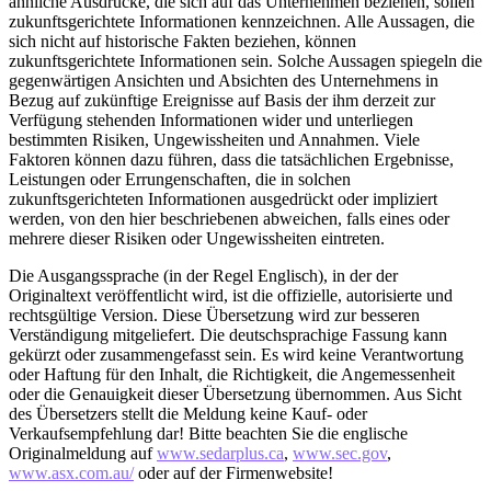
ähnliche Ausdrücke, die sich auf das Unternehmen beziehen, sollen
zukunftsgerichtete Informationen kennzeichnen. Alle Aussagen, die
sich nicht auf historische Fakten beziehen, können
zukunftsgerichtete Informationen sein. Solche Aussagen spiegeln die
gegenwärtigen Ansichten und Absichten des Unternehmens in
Bezug auf zukünftige Ereignisse auf Basis der ihm derzeit zur
Verfügung stehenden Informationen wider und unterliegen
bestimmten Risiken, Ungewissheiten und Annahmen. Viele
Faktoren können dazu führen, dass die tatsächlichen Ergebnisse,
Leistungen oder Errungenschaften, die in solchen
zukunftsgerichteten Informationen ausgedrückt oder impliziert
werden, von den hier beschriebenen abweichen, falls eines oder
mehrere dieser Risiken oder Ungewissheiten eintreten.
Die Ausgangssprache (in der Regel Englisch), in der der
Originaltext veröffentlicht wird, ist die offizielle, autorisierte und
rechtsgültige Version. Diese Übersetzung wird zur besseren
Verständigung mitgeliefert. Die deutschsprachige Fassung kann
gekürzt oder zusammengefasst sein. Es wird keine Verantwortung
oder Haftung für den Inhalt, die Richtigkeit, die Angemessenheit
oder die Genauigkeit dieser Übersetzung übernommen. Aus Sicht
des Übersetzers stellt die Meldung keine Kauf- oder
Verkaufsempfehlung dar! Bitte beachten Sie die englische
Originalmeldung auf
www.sedarplus.ca
,
www.sec.gov
,
www.asx.com.au/
oder auf der Firmenwebsite!