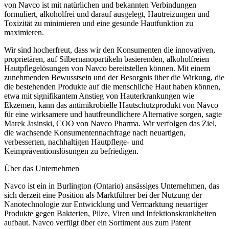
von Navco ist mit natürlichen und bekannten Verbindungen
formuliert, alkoholfrei und darauf ausgelegt, Hautreizungen und
Toxizität zu minimieren und eine gesunde Hautfunktion zu
maximieren.
Wir sind hocherfreut, dass wir den Konsumenten die innovativen,
proprietären, auf Silbernanopartikeln basierenden, alkoholfreien
Hautpflegelösungen von Navco bereitstellen können. Mit einem
zunehmenden Bewusstsein und der Besorgnis über die Wirkung, die
die bestehenden Produkte auf die menschliche Haut haben können,
etwa mit signifikantem Anstieg von Hauterkrankungen wie
Ekzemen, kann das antimikrobielle Hautschutzprodukt von Navco
für eine wirksamere und hautfreundlichere Alternative sorgen, sagte
Marek Jasinski, COO von Navco Pharma. Wir verfolgen das Ziel,
die wachsende Konsumentennachfrage nach neuartigen,
verbesserten, nachhaltigen Hautpflege- und
Keimpräventionslösungen zu befriedigen.
Über das Unternehmen
Navco ist ein in Burlington (Ontario) ansässiges Unternehmen, das
sich derzeit eine Position als Marktführer bei der Nutzung der
Nanotechnologie zur Entwicklung und Vermarktung neuartiger
Produkte gegen Bakterien, Pilze, Viren und Infektionskrankheiten
aufbaut. Navco verfügt über ein Sortiment aus zum Patent