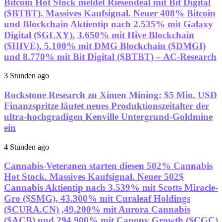
Bitcoin Hot Stock meldet Riesendeal mit Bit Digital
($BTBT). Massives Kaufsignal. Neuer 408% Bitcoin
und Blockchain Aktientip nach 2.535% mit Galaxy
Digital ($GLXY), 3.650% mit Hive Blockchain
($HIVE), 5.100% mit DMG Blockchain ($DMGI)
und 8.770% mit Bit Digital ($BTBT) – AC-Research
3 Stunden ago
Rockstone Research zu Ximen Mining: $5 Mio. USD
Finanzspritze läutet neues Produktionszeitalter der
ultra-hochgradigen Kenville Untergrund-Goldmine
ein
4 Stunden ago
Cannabis-Veteranen starten diesen 502% Cannabis
Hot Stock. Massives Kaufsignal. Neuer 502$
Cannabis Aktientip nach 3.539% mit Scotts Miracle-
Gro ($SMG), 43.300% mit Curaleaf Holdings
($CURA.CN) ,49.200% mit Aurora Cannabis
($ACB) und 294.900% mit Canopy Growth ($CGC)