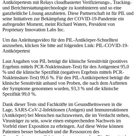
Antikörpertests mit Relays cloudbasierter Verifizierungs-, Tracking-
und Berichterstattungstechnologie zu kombinieren und so eine
ganzheitliche Lösung anzubieten. Diese Partnerschaft ist für PIL und
seine Initiativen zur Bekämpfung der COVID-19-Pandemie ein
aufregender Moment, meint Richard Waters, President von
Proprietary Innovation Labs Inc.
Um das Anleitungsvideo für den PIL-Antikörper-Schnelltest
anzusehen, klicken Sie bitte auf folgenden Link: PIL-COVID-19-
Antikörpertest
Laut Angaben von PIL beträgt die klinische Sensitivität (positives
Ergebnis mittels PCR-Nukleinsäure-Test) für den Antigentest 95,0
% und die klinische Spezifität (negatives Ergebnis mittels PCR-
Nukleinsäure-Test) 99,6 %. Für den PIL-Antikörpertest beträgt die
klinische Sensitivität anhand von Proben, die nach dem Auftreten
der Symptome genommen wurden, 93,3 % und die klinische
Spezifität 99,0 %.
Dank dieser Tests sind Fachkräfte im Gesundheitswesen in die
Lage, SARS-CoV-2-Infektionen (Antigen) und Immunreaktionen
(Antikörper) bei Menschen nachzuweisen, die im Verdacht stehen,
Virusträger zu sein, sowie einen entsprechenden Nachweis im
Vorfeld einer Exposition zu erbringen. Auf diese Weise können
Patienten besser behandelt und die Ressourcen des