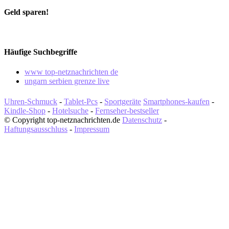
Geld sparen!
Häufige Suchbegriffe
www top-netznachrichten de
ungarn serbien grenze live
Uhren-Schmuck
-
Tablet-Pcs
-
Sportgeräte
Smartphones-kaufen
-
Kindle-Shop
-
Hotelsuche
-
Fernseher-bestseller
© Copyright top-netznachrichten.de
Datenschutz
-
Haftungsausschluss
-
Impressum