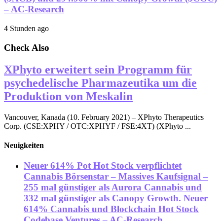
– AC-Research
4 Stunden ago
Check Also
XPhyto erweitert sein Programm für
psychedelische Pharmazeutika um die
Produktion von Meskalin
Vancouver, Kanada (10. February 2021) – XPhyto Therapeutics
Corp. (CSE:XPHY / OTC:XPHYF / FSE:4XT) (XPhyto ...
Neuigkeiten
Neuer 614% Pot Hot Stock verpflichtet
Cannabis Börsenstar – Massives Kaufsignal –
255 mal günstiger als Aurora Cannabis und
332 mal günstiger als Canopy Growth. Neuer
614% Cannabis und Blockchain Hot Stock
Codebase Ventures – AC-Research