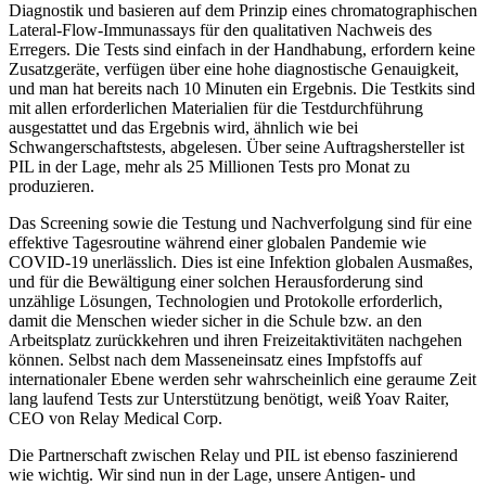
Diagnostik und basieren auf dem Prinzip eines chromatographischen
Lateral-Flow-Immunassays für den qualitativen Nachweis des
Erregers. Die Tests sind einfach in der Handhabung, erfordern keine
Zusatzgeräte, verfügen über eine hohe diagnostische Genauigkeit,
und man hat bereits nach 10 Minuten ein Ergebnis. Die Testkits sind
mit allen erforderlichen Materialien für die Testdurchführung
ausgestattet und das Ergebnis wird, ähnlich wie bei
Schwangerschaftstests, abgelesen. Über seine Auftragshersteller ist
PIL in der Lage, mehr als 25 Millionen Tests pro Monat zu
produzieren.
Das Screening sowie die Testung und Nachverfolgung sind für eine
effektive Tagesroutine während einer globalen Pandemie wie
COVID-19 unerlässlich. Dies ist eine Infektion globalen Ausmaßes,
und für die Bewältigung einer solchen Herausforderung sind
unzählige Lösungen, Technologien und Protokolle erforderlich,
damit die Menschen wieder sicher in die Schule bzw. an den
Arbeitsplatz zurückkehren und ihren Freizeitaktivitäten nachgehen
können. Selbst nach dem Masseneinsatz eines Impfstoffs auf
internationaler Ebene werden sehr wahrscheinlich eine geraume Zeit
lang laufend Tests zur Unterstützung benötigt, weiß Yoav Raiter,
CEO von Relay Medical Corp.
Die Partnerschaft zwischen Relay und PIL ist ebenso faszinierend
wie wichtig. Wir sind nun in der Lage, unsere Antigen- und