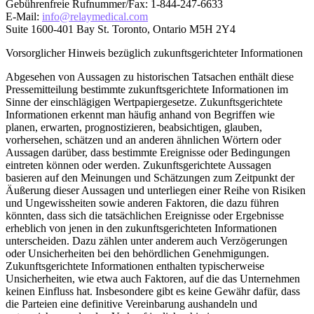
Gebührenfreie Rufnummer/Fax: 1-844-247-6633
E-Mail:
info@relaymedical.com
Suite 1600-401 Bay St. Toronto, Ontario M5H 2Y4
Vorsorglicher Hinweis bezüglich zukunftsgerichteter Informationen
Abgesehen von Aussagen zu historischen Tatsachen enthält diese
Pressemitteilung bestimmte zukunftsgerichtete Informationen im
Sinne der einschlägigen Wertpapiergesetze. Zukunftsgerichtete
Informationen erkennt man häufig anhand von Begriffen wie
planen, erwarten, prognostizieren, beabsichtigen, glauben,
vorhersehen, schätzen und an anderen ähnlichen Wörtern oder
Aussagen darüber, dass bestimmte Ereignisse oder Bedingungen
eintreten können oder werden. Zukunftsgerichtete Aussagen
basieren auf den Meinungen und Schätzungen zum Zeitpunkt der
Äußerung dieser Aussagen und unterliegen einer Reihe von Risiken
und Ungewissheiten sowie anderen Faktoren, die dazu führen
könnten, dass sich die tatsächlichen Ereignisse oder Ergebnisse
erheblich von jenen in den zukunftsgerichteten Informationen
unterscheiden. Dazu zählen unter anderem auch Verzögerungen
oder Unsicherheiten bei den behördlichen Genehmigungen.
Zukunftsgerichtete Informationen enthalten typischerweise
Unsicherheiten, wie etwa auch Faktoren, auf die das Unternehmen
keinen Einfluss hat. Insbesondere gibt es keine Gewähr dafür, dass
die Parteien eine definitive Vereinbarung aushandeln und