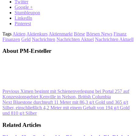
Twitter
Google +
Stumbleupon
LinkedIn
Pinterest
Tags
Aktien
Aktienkurs
Aktienmarkt
Börse
Börsen News
Finanz
Finanzen
Geld
Nachrichten
Nachrichten Aktuel
Nachrichten Aktuell
About PM-Ersteller
Previous
Ximen beginnt mit Schienenverlegung bei Portal 257 auf
Konzessionsgebiet Kenville in Nelson, British Columbia
Next
Bluestone durchteuft 11 Meter mit 86,3 g/t Gold und 365 g/t
Silber, einschließlich 4,2 Meter mit einem Gehalt von 194 g/t Gold
und 810 g/t Silber
Related Articles