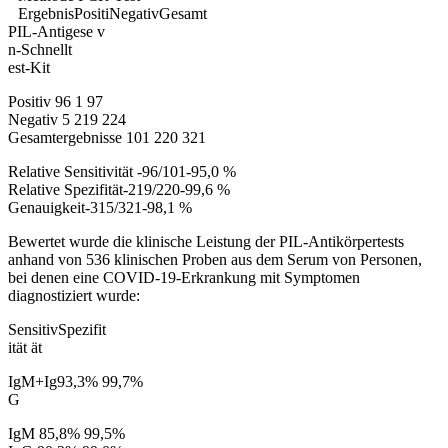
ErgebnisPositiNegativGesamt
PIL-Antigese v
n-Schnellt
est-Kit
Positiv 96 1 97
Negativ 5 219 224
Gesamtergebnisse 101 220 321
Relative Sensitivität -96/101-95,0 %
Relative Spezifität-219/220-99,6 %
Genauigkeit-315/321-98,1 %
Bewertet wurde die klinische Leistung der PIL-Antikörpertests
anhand von 536 klinischen Proben aus dem Serum von Personen,
bei denen eine COVID-19-Erkrankung mit Symptomen
diagnostiziert wurde:
SensitivSpezifit
ität ät
IgM+Ig93,3% 99,7%
G
IgM 85,8% 99,5%