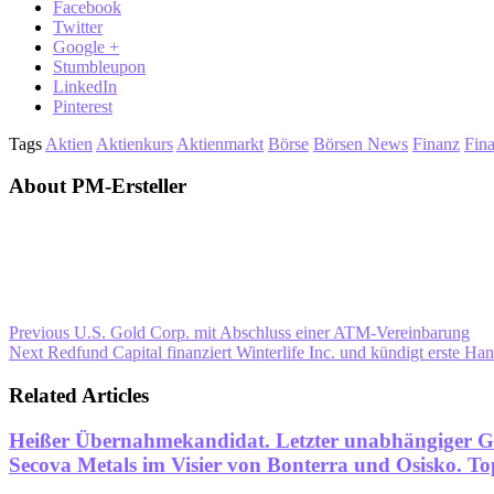
Facebook
Twitter
Google +
Stumbleupon
LinkedIn
Pinterest
Tags
Aktien
Aktienkurs
Aktienmarkt
Börse
Börsen News
Finanz
Fin
About PM-Ersteller
Previous
U.S. Gold Corp. mit Abschluss einer ATM-Vereinbarung
Next
Redfund Capital finanziert Winterlife Inc. und kündigt erste 
Related Articles
Heißer Übernahmekandidat. Letzter unabhängiger Gol
Secova Metals im Visier von Bonterra und Osisko. T