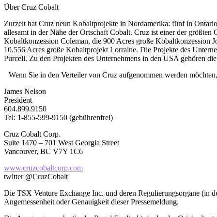
Über Cruz Cobalt
Zurzeit hat Cruz neun Kobaltprojekte in Nordamerika: fünf in Ontario
allesamt in der Nähe der Ortschaft Cobalt. Cruz ist einer der größte
Kobaltkonzession Coleman, die 900 Acres große Kobaltkonzession Jo
10.556 Acres große Kobaltprojekt Lorraine. Die Projekte des Unter
Purcell. Zu den Projekten des Unternehmens in den USA gehören di
Wenn Sie in den Verteiler von Cruz aufgenommen werden möchten, 
James Nelson
President
604.899.9150
Tel: 1-855-599-9150 (gebührenfrei)
Cruz Cobalt Corp.
Suite 1470 – 701 West Georgia Street
Vancouver, BC V7Y 1C6
www.cruzcobaltcorp.com
twitter @CruzCobalt
Die TSX Venture Exchange Inc. und deren Regulierungsorgane (in den
Angemessenheit oder Genauigkeit dieser Pressemeldung.