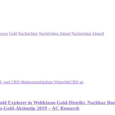
anzen
Geld
Nachrichten
Nachrichten Aktuel
Nachrichten Aktuell
Hanf- und CBD-Markenproduktlinie WinterlifeCBD an
d Explorer in Weltklasse-Gold-Distrikt. Nachbar Bon
op-Gold-Aktientip 2019 – AC Research