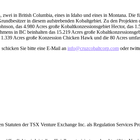
, zwei in British Columbia, eines in Idaho und eines in Montana. Die 
n Grundbesitzer in diesem aufstrebenden Kobaltgebiet. Zu den Projekte
hnson, das 4.980 Acres große Kobaltkonzessionsgebiet Hector, das 1.
nehmens in BC beinhalten das 15.219 Acres große Kobaltkonzessionsge
e 1.339 Acres große Konzession Chicken Hawk und die 80 Acres umfas
schicken Sie bitte eine E-Mail an
info@cruzcobaltcorp.com
oder twit
 Statuten der TSX Venture Exchange Inc. als Regulation Services Pro