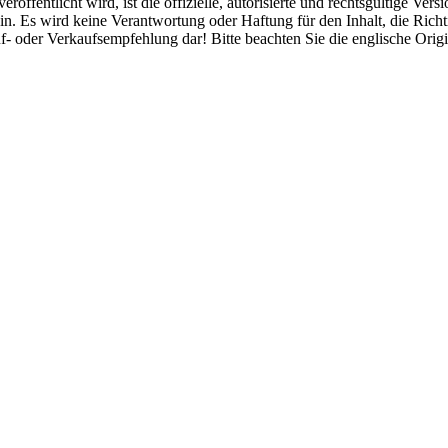
röffentlicht wird, ist die offizielle, autorisierte und rechtsgültige Ve
. Es wird keine Verantwortung oder Haftung für den Inhalt, die Richt
f- oder Verkaufsempfehlung dar! Bitte beachten Sie die englische Ori