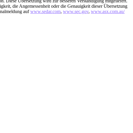
rsion. Diese Übersetzung wird zur besseren Verständigung mitgeliefert.
igkeit, die Angemessenheit oder die Genauigkeit dieser Übersetzung
ginalmeldung auf
www.sedar.com
,
www.sec.gov
,
www.asx.com.au/