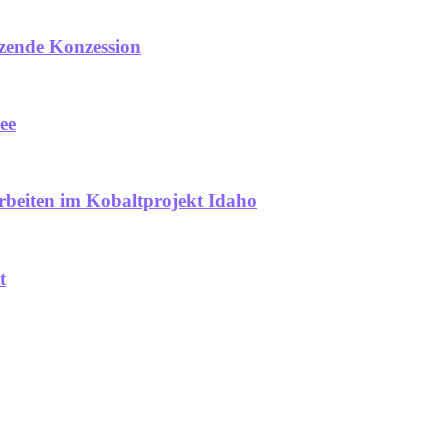
nzende Konzession
ee
arbeiten im Kobaltprojekt Idaho
t