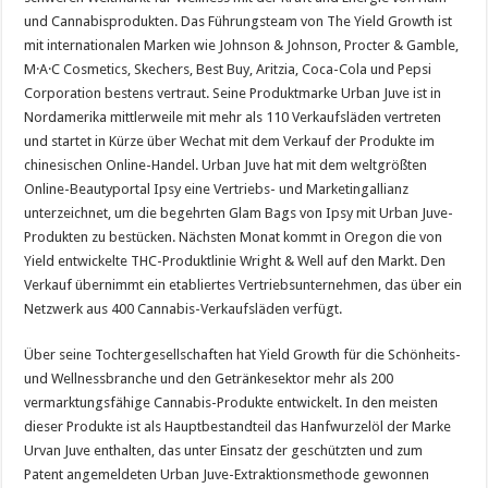
und Cannabisprodukten. Das Führungsteam von The Yield Growth ist
mit internationalen Marken wie Johnson & Johnson, Procter & Gamble,
M·A·C Cosmetics, Skechers, Best Buy, Aritzia, Coca-Cola und Pepsi
Corporation bestens vertraut. Seine Produktmarke Urban Juve ist in
Nordamerika mittlerweile mit mehr als 110 Verkaufsläden vertreten
und startet in Kürze über Wechat mit dem Verkauf der Produkte im
chinesischen Online-Handel. Urban Juve hat mit dem weltgrößten
Online-Beautyportal Ipsy eine Vertriebs- und Marketingallianz
unterzeichnet, um die begehrten Glam Bags von Ipsy mit Urban Juve-
Produkten zu bestücken. Nächsten Monat kommt in Oregon die von
Yield entwickelte THC-Produktlinie Wright & Well auf den Markt. Den
Verkauf übernimmt ein etabliertes Vertriebsunternehmen, das über ein
Netzwerk aus 400 Cannabis-Verkaufsläden verfügt.
Über seine Tochtergesellschaften hat Yield Growth für die Schönheits-
und Wellnessbranche und den Getränkesektor mehr als 200
vermarktungsfähige Cannabis-Produkte entwickelt. In den meisten
dieser Produkte ist als Hauptbestandteil das Hanfwurzelöl der Marke
Urvan Juve enthalten, das unter Einsatz der geschützten und zum
Patent angemeldeten Urban Juve-Extraktionsmethode gewonnen