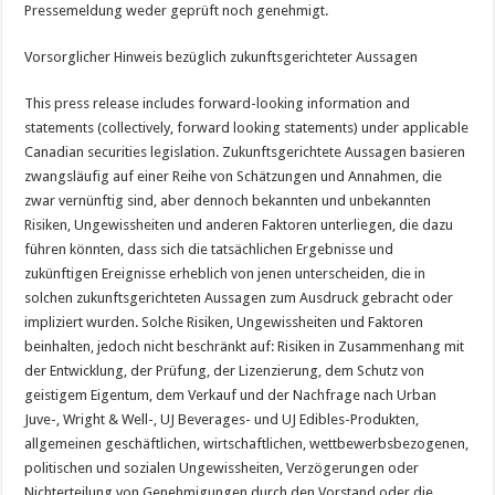
Pressemeldung weder geprüft noch genehmigt.
Vorsorglicher Hinweis bezüglich zukunftsgerichteter Aussagen
This press release includes forward-looking information and
statements (collectively, forward looking statements) under applicable
Canadian securities legislation. Zukunftsgerichtete Aussagen basieren
zwangsläufig auf einer Reihe von Schätzungen und Annahmen, die
zwar vernünftig sind, aber dennoch bekannten und unbekannten
Risiken, Ungewissheiten und anderen Faktoren unterliegen, die dazu
führen könnten, dass sich die tatsächlichen Ergebnisse und
zukünftigen Ereignisse erheblich von jenen unterscheiden, die in
solchen zukunftsgerichteten Aussagen zum Ausdruck gebracht oder
impliziert wurden. Solche Risiken, Ungewissheiten und Faktoren
beinhalten, jedoch nicht beschränkt auf: Risiken in Zusammenhang mit
der Entwicklung, der Prüfung, der Lizenzierung, dem Schutz von
geistigem Eigentum, dem Verkauf und der Nachfrage nach Urban
Juve-, Wright & Well-, UJ Beverages- und UJ Edibles-Produkten,
allgemeinen geschäftlichen, wirtschaftlichen, wettbewerbsbezogenen,
politischen und sozialen Ungewissheiten, Verzögerungen oder
Nichterteilung von Genehmigungen durch den Vorstand oder die