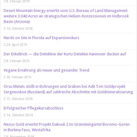
8. Februar 2019
Desert Mountain Energy erwirbt vom U.S. Bureau of Land Management
weitere 3.040 Acres an strategischen Helium-Konzessionen im Holbrook
Basin (Arizona)
16. Oktober 2018
Nerds on Site in Florida auf Expansionskurs
24. April 2019
Der Enkeltrick — die Detektive der Kurtz Detektei Hannover decken auf
8. Februar 2015
Vegane Ernährung als neuer und gesunder Trend
18. Februar 2015
Orsu Metals stößt in Bohrungen und Gräben bei Adit 5 im Goldprojekt
Sergeevskoe (Russland) auf zahlreiche Abschnitte mit Goldmineralisierung
15. Oktober 2018
Erfolgreicher Pflegekursabschluss
14. Oktober 2014
Nexus Gold erwirbt Projekt Dakouli 2 im Grünsteingürtel Boromo-Goren
in Burkina Faso, Westafrika
9. November 2018