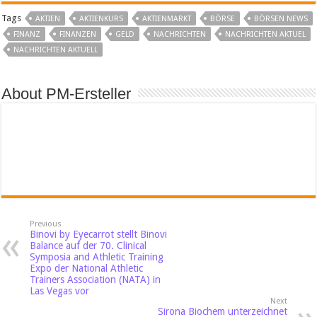
Tags
AKTIEN
AKTIENKURS
AKTIENMARKT
BÖRSE
BÖRSEN NEWS
FINANZ
FINANZEN
GELD
NACHRICHTEN
NACHRICHTEN AKTUEL
NACHRICHTEN AKTUELL
About PM-Ersteller
Previous
Binovi by Eyecarrot stellt Binovi
Balance auf der 70. Clinical
Symposia and Athletic Training
Expo der National Athletic
Trainers Association (NATA) in
Las Vegas vor
Next
Sirona Biochem unterzeichnet