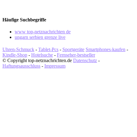
Häufige Suchbegriffe
www top-netznachrichten de
ungarn serbien grenze live
Uhren-Schmuck
-
Tablet-Pcs
-
Sportgeräte
Smartphones-kaufen
-
Kindle-Shop
-
Hotelsuche
-
Fernseher-bestseller
© Copyright top-netznachrichten.de
Datenschutz
-
Haftungsausschluss
-
Impressum