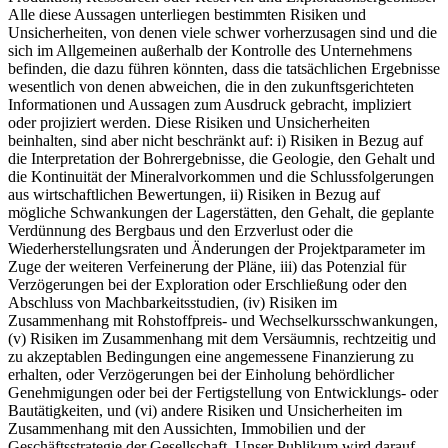
Alle diese Aussagen unterliegen bestimmten Risiken und
Unsicherheiten, von denen viele schwer vorherzusagen sind und die
sich im Allgemeinen außerhalb der Kontrolle des Unternehmens
befinden, die dazu führen könnten, dass die tatsächlichen Ergebnisse
wesentlich von denen abweichen, die in den zukunftsgerichteten
Informationen und Aussagen zum Ausdruck gebracht, impliziert
oder projiziert werden. Diese Risiken und Unsicherheiten
beinhalten, sind aber nicht beschränkt auf: i) Risiken in Bezug auf
die Interpretation der Bohrergebnisse, die Geologie, den Gehalt und
die Kontinuität der Mineralvorkommen und die Schlussfolgerungen
aus wirtschaftlichen Bewertungen, ii) Risiken in Bezug auf
mögliche Schwankungen der Lagerstätten, den Gehalt, die geplante
Verdünnung des Bergbaus und den Erzverlust oder die
Wiederherstellungsraten und Änderungen der Projektparameter im
Zuge der weiteren Verfeinerung der Pläne, iii) das Potenzial für
Verzögerungen bei der Exploration oder Erschließung oder den
Abschluss von Machbarkeitsstudien, (iv) Risiken im
Zusammenhang mit Rohstoffpreis- und Wechselkursschwankungen,
(v) Risiken im Zusammenhang mit dem Versäumnis, rechtzeitig und
zu akzeptablen Bedingungen eine angemessene Finanzierung zu
erhalten, oder Verzögerungen bei der Einholung behördlicher
Genehmigungen oder bei der Fertigstellung von Entwicklungs- oder
Bautätigkeiten, und (vi) andere Risiken und Unsicherheiten im
Zusammenhang mit den Aussichten, Immobilien und der
Geschäftsstrategie der Gesellschaft. Unser Publikum wird darauf