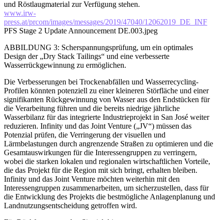
und Röstlaugmaterial zur Verfügung stehen.
www.irw-
press.at/prcom/images/messages/2019/47040/12062019_DE_INF
PFS Stage 2 Update Announcement DE.003.jpeg
ABBILDUNG 3: Scherspannungsprüfung, um ein optimales
Design der „Dry Stack Tailings“ und eine verbesserte
Wasserrückgewinnung zu ermöglichen.
Die Verbesserungen bei Trockenabfällen und Wasserrecycling-
Profilen könnten potenziell zu einer kleineren Störfläche und einer
signifikanten Rückgewinnung von Wasser aus den Endstücken für
die Verarbeitung führen und die bereits niedrige jährliche
Wasserbilanz für das integrierte Industrieprojekt in San José weiter
reduzieren. Infinity und das Joint Venture („JV“) müssen das
Potenzial prüfen, die Verringerung der visuellen und
Lärmbelastungen durch angrenzende Straßen zu optimieren und die
Gesamtauswirkungen für die Interessengruppen zu verringern,
wobei die starken lokalen und regionalen wirtschaftlichen Vorteile,
die das Projekt für die Region mit sich bringt, erhalten bleiben.
Infinity und das Joint Venture möchten weiterhin mit den
Interessengruppen zusammenarbeiten, um sicherzustellen, dass für
die Entwicklung des Projekts die bestmögliche Anlagenplanung und
Landnutzungsentscheidung getroffen wird.