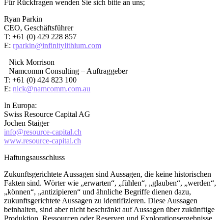
Für Rückfragen wenden Sie sich bitte an uns;
Ryan Parkin
CEO, Geschäftsführer
T: +61 (0) 429 228 857
E:
rparkin@infinitylithium.com
Nick Morrison
Namcomm Consulting – Auftraggeber
T: +61 (0) 424 823 100
E:
nick@namcomm.com.au
In Europa:
Swiss Resource Capital AG
Jochen Staiger
info@resource-capital.ch
www.resource-capital.ch
Haftungsausschluss
Zukunftsgerichtete Aussagen sind Aussagen, die keine historischen
Fakten sind. Wörter wie „erwarten“, „fühlen“, „glauben“, „werden“,
„können“, „antizipieren“ und ähnliche Begriffe dienen dazu,
zukunftsgerichtete Aussagen zu identifizieren. Diese Aussagen
beinhalten, sind aber nicht beschränkt auf Aussagen über zukünftige
Produktion, Ressourcen oder Reserven und Explorationsergebnisse.