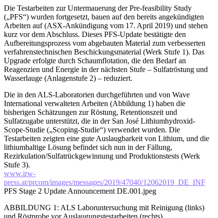
Die Testarbeiten zur Untermauerung der Pre-feasibility Study
(„PFS“) wurden fortgesetzt, bauen auf den bereits angekündigten
Arbeiten auf (ASX-Ankündigung vom 17. April 2019) und stehen
kurz vor dem Abschluss. Dieses PFS-Update bestätigte den
Aufbereitungsprozess vom abgebauten Material zum verbesserten
verfahrenstechnischen Beschickungsmaterial (Werk Stufe 1). Das
Upgrade erfolgte durch Schaumflotation, die den Bedarf an
Reagenzien und Energie in der nächsten Stufe – Sulfatröstung und
Wasserlauge (Anlagenstufe 2) – reduziert.
Die in den ALS-Laboratorien durchgeführten und von Wave
International verwalteten Arbeiten (Abbildung 1) haben die
bisherigen Schätzungen zur Röstung, Retentionszeit und
Sulfatzugabe unterstützt, die in der San José Lithiumhydroxid-
Scope-Studie („Scoping-Studie“) verwendet wurden. Die
Testarbeiten zeigten eine gute Auslaugbarkeit von Lithium, und die
lithiumhaltige Lösung befindet sich nun in der Fällung,
Rezirkulation/Sulfatrückgewinnung und Produktionstests (Werk
Stufe 3).
www.irw-
press.at/prcom/images/messages/2019/47040/12062019_DE_INF
PFS Stage 2 Update Announcement DE.001.jpeg
ABBILDUNG 1: ALS Laboruntersuchung mit Reinigung (links)
und Röstprobe vor Auslaugungstestarbeiten (rechts).