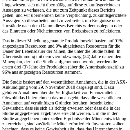
hingewiesen, sich nicht übermäßig auf diese zukunftsgerichteten
Aussagen zu verlassen, die nur zum Zeitpunkt dieses Berichts
gelten, und wir übernehmen keine Verpflichtung, zukunftsgerichtete
Aussagen zu überarbeiten und zu verbreiten, um Ereignisse oder
Umstände nach dem Datum dieses Berichts widerzuspiegeln oder
das Eintreten oder Nichteintreten von Ereignissen zu reflektieren.
Das in dieser Mitteilung genannte Produktionsziel basiert auf 91%
angezeigten Ressourcen und 9% abgeleiteten Ressourcen für die
Dauer der Lebensdauer der Minen, die unter die Studie fallen. In
Übereinstimmung mit dem vierundzwanzig (24) Jahre dauernden
Minenplan, der in die Studie aufgenommen wurde, werden die
ersten drei (3) Jahre der Produktion (über die Amortisationszeit) zu
96% aus angezeigten Ressourcen stammen.
Die Studie basiert auf den wesentlichen Annahmen, die in der ASX-
Ankündigung vom 29. November 2018 dargelegt sind. Dazu
gehören Annahmen über die Verfügbarkeit von Finanzmitteln.
Obwohl das Unternehmen davon ausgeht, dass alle wesentlichen
Annahmen auf vernünftigen Gründen beruhen, besteht keine
Gewissheit, dass sie sich als richtig erweisen oder dass die in der
Studie angegebenen Ergebnisse erreicht werden. Um die in der
Studie angegebenen potenziellen Ergebnisse der Minenentwicklung
zu erreichen, sind zusätzliche Mittel erforderlich. Investoren sollten
beachten, dass es keine Gewissheit gibt, dass das Unternehmen in