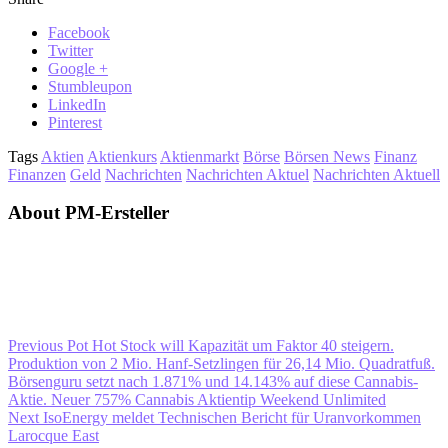
Facebook
Twitter
Google +
Stumbleupon
LinkedIn
Pinterest
Tags
Aktien
Aktienkurs
Aktienmarkt
Börse
Börsen News
Finanz
Finanzen
Geld
Nachrichten
Nachrichten Aktuel
Nachrichten Aktuell
About PM-Ersteller
Previous
Pot Hot Stock will Kapazität um Faktor 40 steigern.
Produktion von 2 Mio. Hanf-Setzlingen für 26,14 Mio. Quadratfuß.
Börsenguru setzt nach 1.871% und 14.143% auf diese Cannabis-
Aktie. Neuer 757% Cannabis Aktientip Weekend Unlimited
Next
IsoEnergy meldet Technischen Bericht für Uranvorkommen
Larocque East