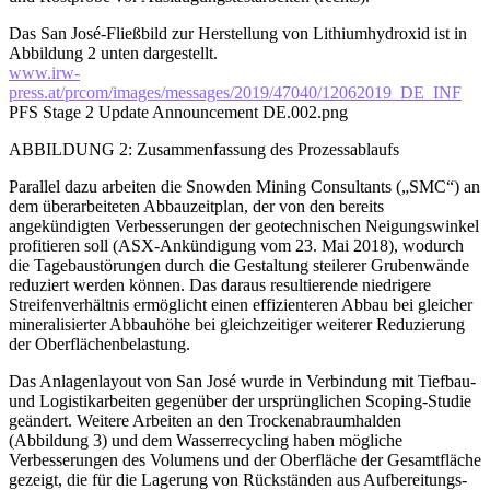
Das San José-Fließbild zur Herstellung von Lithiumhydroxid ist in
Abbildung 2 unten dargestellt.
www.irw-
press.at/prcom/images/messages/2019/47040/12062019_DE_INF
PFS Stage 2 Update Announcement DE.002.png
ABBILDUNG 2: Zusammenfassung des Prozessablaufs
Parallel dazu arbeiten die Snowden Mining Consultants („SMC“) an
dem überarbeiteten Abbauzeitplan, der von den bereits
angekündigten Verbesserungen der geotechnischen Neigungswinkel
profitieren soll (ASX-Ankündigung vom 23. Mai 2018), wodurch
die Tagebaustörungen durch die Gestaltung steilerer Grubenwände
reduziert werden können. Das daraus resultierende niedrigere
Streifenverhältnis ermöglicht einen effizienteren Abbau bei gleicher
mineralisierter Abbauhöhe bei gleichzeitiger weiterer Reduzierung
der Oberflächenbelastung.
Das Anlagenlayout von San José wurde in Verbindung mit Tiefbau-
und Logistikarbeiten gegenüber der ursprünglichen Scoping-Studie
geändert. Weitere Arbeiten an den Trockenabraumhalden
(Abbildung 3) und dem Wasserrecycling haben mögliche
Verbesserungen des Volumens und der Oberfläche der Gesamtfläche
gezeigt, die für die Lagerung von Rückständen aus Aufbereitungs-