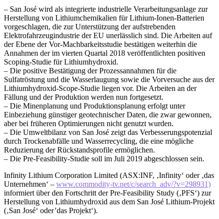
– San José wird als integrierte industrielle Verarbeitungsanlage zur
Herstellung von Lithiumchemikalien für Lithium-Ionen-Batterien
vorgeschlagen, die zur Unterstützung der aufstrebenden
Elektrofahrzeugindustrie der EU unerlässlich sind. Die Arbeiten auf
der Ebene der Vor-Machbarkeitsstudie bestätigen weiterhin die
Annahmen der im vierten Quartal 2018 veröffentlichten positiven
Scoping-Studie für Lithiumhydroxid.
– Die positive Bestätigung der Prozessannahmen für die
Sulfatröstung und die Wasserlaugung sowie die Vorversuche aus der
Lithiumhydroxid-Scope-Studie liegen vor. Die Arbeiten an der
Fällung und der Produktion werden nun fortgesetzt.
– Die Minenplanung und Produktionsplanung erfolgt unter
Einbeziehung günstiger geotechnischer Daten, die zwar gewonnen,
aber bei früheren Optimierungen nicht genutzt wurden.
– Die Umweltbilanz von San José zeigt das Verbesserungspotenzial
durch Trockenabfälle und Wasserrecycling, die eine mögliche
Reduzierung der Rückstandsprofile ermöglichen.
– Die Pre-Feasibility-Studie soll im Juli 2019 abgeschlossen sein.
Infinity Lithium Corporation Limited (ASX:INF, ‚Infinity‘ oder ‚das
Unternehmen‘ –
www.commodity-tv.net/c/search_adv/?v=298931)
informiert über den Fortschritt der Pre-Feasibility Study (‚PFS‘) zur
Herstellung von Lithiumhydroxid aus dem San José Lithium-Projekt
(‚San José‘ oder’das Projekt‘).