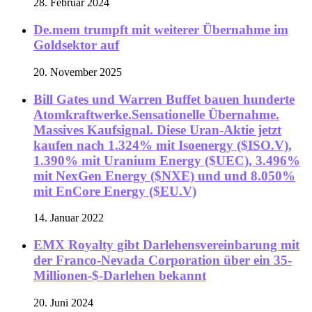
28. Februar 2024
De.mem trumpft mit weiterer Übernahme im
Goldsektor auf
20. November 2025
Bill Gates und Warren Buffet bauen hunderte
Atomkraftwerke.Sensationelle Übernahme.
Massives Kaufsignal. Diese Uran-Aktie jetzt
kaufen nach 1.324% mit Isoenergy ($ISO.V),
1.390% mit Uranium Energy ($UEC), 3.496%
mit NexGen Energy ($NXE) und und 8.050%
mit EnCore Energy ($EU.V)
14. Januar 2022
EMX Royalty gibt Darlehensvereinbarung mit
der Franco-Nevada Corporation über ein 35-
Millionen-$-Darlehen bekannt
20. Juni 2024