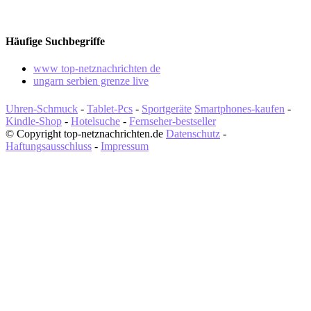
Häufige Suchbegriffe
www top-netznachrichten de
ungarn serbien grenze live
Uhren-Schmuck
-
Tablet-Pcs
-
Sportgeräte
Smartphones-kaufen
-
Kindle-Shop
-
Hotelsuche
-
Fernseher-bestseller
© Copyright top-netznachrichten.de
Datenschutz
-
Haftungsausschluss
-
Impressum