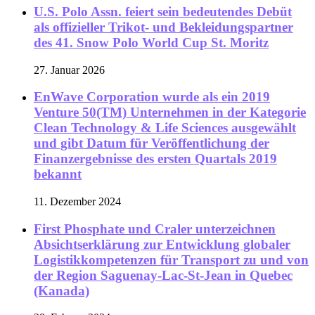
U.S. Polo Assn. feiert sein bedeutendes Debüt
als offizieller Trikot- und Bekleidungspartner
des 41. Snow Polo World Cup St. Moritz
27. Januar 2026
EnWave Corporation wurde als ein 2019
Venture 50(TM) Unternehmen in der Kategorie
Clean Technology & Life Sciences ausgewählt
und gibt Datum für Veröffentlichung der
Finanzergebnisse des ersten Quartals 2019
bekannt
11. Dezember 2024
First Phosphate und Craler unterzeichnen
Absichtserklärung zur Entwicklung globaler
Logistikkompetenzen für Transport zu und von
der Region Saguenay-Lac-St-Jean in Quebec
(Kanada)