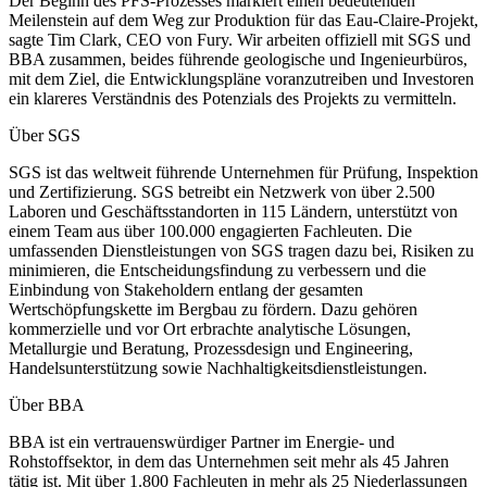
Der Beginn des PFS-Prozesses markiert einen bedeutenden
Meilenstein auf dem Weg zur Produktion für das Eau-Claire-Projekt,
sagte Tim Clark, CEO von Fury. Wir arbeiten offiziell mit SGS und
BBA zusammen, beides führende geologische und Ingenieurbüros,
mit dem Ziel, die Entwicklungspläne voranzutreiben und Investoren
ein klareres Verständnis des Potenzials des Projekts zu vermitteln.
Über SGS
SGS ist das weltweit führende Unternehmen für Prüfung, Inspektion
und Zertifizierung. SGS betreibt ein Netzwerk von über 2.500
Laboren und Geschäftsstandorten in 115 Ländern, unterstützt von
einem Team aus über 100.000 engagierten Fachleuten. Die
umfassenden Dienstleistungen von SGS tragen dazu bei, Risiken zu
minimieren, die Entscheidungsfindung zu verbessern und die
Einbindung von Stakeholdern entlang der gesamten
Wertschöpfungskette im Bergbau zu fördern. Dazu gehören
kommerzielle und vor Ort erbrachte analytische Lösungen,
Metallurgie und Beratung, Prozessdesign und Engineering,
Handelsunterstützung sowie Nachhaltigkeitsdienstleistungen.
Über BBA
BBA ist ein vertrauenswürdiger Partner im Energie- und
Rohstoffsektor, in dem das Unternehmen seit mehr als 45 Jahren
tätig ist. Mit über 1.800 Fachleuten in mehr als 25 Niederlassungen