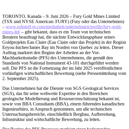
TORONTO, Kanada – 9. Juni 2026 – Fury Gold Mines Limited
(TSX und NYSE American: FURY) (Fury oder das Unternehmen)
–
www.rohstoff-tv.com/mediathek/unternehmen/profile/fury-gold-
mines-ltd/
– gibt bekannt, dass es ein Team von technischen
Beratern beauftragt hat, die nächste Entwicklungsphase seines
Goldprojekts Eau Claire (Eau Claire oder das Projekt) in der Region
Eeyou-Istchee/James Bay im Norden von Quebec zu leiten. Dieser
Auftrag markiert den Beginn der Arbeiten an der Vor-
Machbarkeitsstudie (PFS) des Unternehmens, die gemäß den
Standards von National Instrument 43-101 durchgeführt werden
soll. Die PFS ist die Fortsetzung der im Jahr 2025 veröffentlichten
vorläufigen wirtschaftlichen Bewertung (siehe Pressemitteilung vom
2. September 2025).
Das Unternehmen hat die Dienste von SGS Geological Services
(SGS), das für seine weltweite Expertise in den Bereichen
geologische Modellierung und Ressourcenschätzung bekannt ist,
sowie von BBA Consultants (BBA), einem führenden kanadischen
Ingenieurbüro, in Anspruch genommen, um alle technischen
Untersuchungsbereiche, einschließlich Bergbau, Aufbereitung,
Infrastruktur und wirtschaftliche Bewertung, zu leiten.