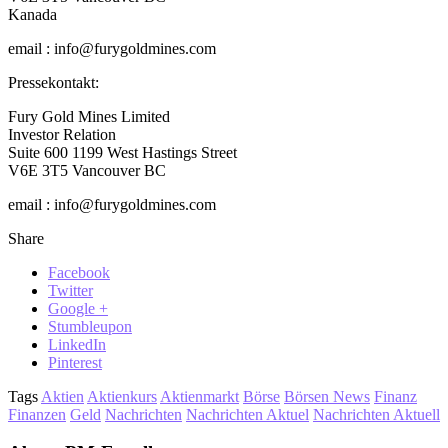
Kanada
email : info@furygoldmines.com
Pressekontakt:
Fury Gold Mines Limited
Investor Relation
Suite 600 1199 West Hastings Street
V6E 3T5 Vancouver BC
email : info@furygoldmines.com
Share
Facebook
Twitter
Google +
Stumbleupon
LinkedIn
Pinterest
Tags
Aktien
Aktienkurs
Aktienmarkt
Börse
Börsen News
Finanz
Finanzen
Geld
Nachrichten
Nachrichten Aktuel
Nachrichten Aktuell