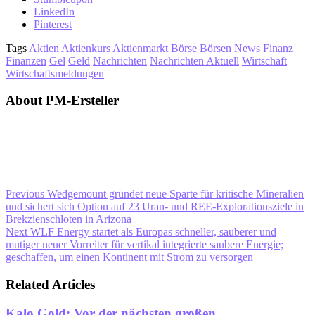
LinkedIn
Pinterest
Tags
Aktien
Aktienkurs
Aktienmarkt
Börse
Börsen News
Finanz
Finanzen
Gel
Geld
Nachrichten
Nachrichten Aktuell
Wirtschaft
Wirtschaftsmeldungen
About PM-Ersteller
Previous
Wedgemount gründet neue Sparte für kritische Mineralien
und sichert sich Option auf 23 Uran- und REE-Explorationsziele in
Brekzienschloten in Arizona
Next
WLF Energy startet als Europas schneller, sauberer und
mutiger neuer Vorreiter für vertikal integrierte saubere Energie;
geschaffen, um einen Kontinent mit Strom zu versorgen
Related Articles
Kalo Gold: Vor der nächsten großen