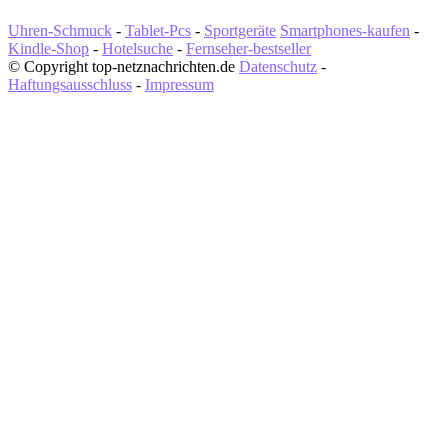
Uhren-Schmuck
-
Tablet-Pcs
-
Sportgeräte
Smartphones-kaufen
-
Kindle-Shop
-
Hotelsuche
-
Fernseher-bestseller
© Copyright top-netznachrichten.de
Datenschutz
-
Haftungsausschluss
-
Impressum