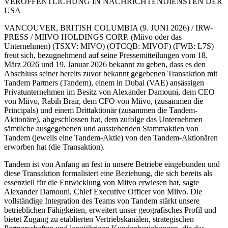
VERÖFFENTLICHUNG IN NACHRICHTENDIENSTEN DER
USA
VANCOUVER, BRITISH COLUMBIA (9. JUNI 2026) / IRW-
PRESS / MIIVO HOLDINGS CORP. (Miivo oder das
Unternehmen) (TSXV: MIVO) (OTCQB: MIVOF) (FWB: L7S)
freut sich, bezugnehmend auf seine Pressemitteilungen vom 18.
März 2026 und 19. Januar 2026 bekannt zu geben, dass es den
Abschluss seiner bereits zuvor bekannt gegebenen Transaktion mit
Tandem Partners (Tandem), einem in Dubai (VAE) ansässigen
Privatunternehmen im Besitz von Alexander Damouni, dem CEO
von Miivo, Rabih Brair, dem CFO von Miivo, (zusammen die
Principals) und einem Drittaktionär (zusammen die Tandem-
Aktionäre), abgeschlossen hat, dem zufolge das Unternehmen
sämtliche ausgegebenen und ausstehenden Stammaktien von
Tandem (jeweils eine Tandem-Aktie) von den Tandem-Aktionären
erworben hat (die Transaktion).
Tandem ist von Anfang an fest in unsere Betriebe eingebunden und
diese Transaktion formalisiert eine Beziehung, die sich bereits als
essenziell für die Entwicklung von Miivo erwiesen hat, sagte
Alexander Damouni, Chief Executive Officer von Miivo. Die
vollständige Integration des Teams von Tandem stärkt unsere
betrieblichen Fähigkeiten, erweitert unser geografisches Profil und
bietet Zugang zu etablierten Vertriebskanälen, strategischen