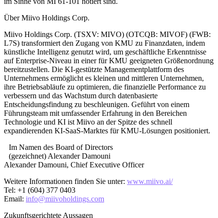
im Sinne von MI 61-101 notiert sind.
Über Miivo Holdings Corp.
Miivo Holdings Corp. (TSXV: MIVO) (OTCQB: MIVOF) (FWB:
L7S) transformiert den Zugang von KMU zu Finanzdaten, indem
künstliche Intelligenz genutzt wird, um geschäftliche Erkenntnisse
auf Enterprise-Niveau in einer für KMU geeigneten Größenordnung
bereitzustellen. Die KI-gestützte Managementplattform des
Unternehmens ermöglicht es kleinen und mittleren Unternehmen,
ihre Betriebsabläufe zu optimieren, die finanzielle Performance zu
verbessern und das Wachstum durch datenbasierte
Entscheidungsfindung zu beschleunigen. Geführt von einem
Führungsteam mit umfassender Erfahrung in den Bereichen
Technologie und KI ist Miivo an der Spitze des schnell
expandierenden KI-SaaS-Marktes für KMU-Lösungen positioniert.
Im Namen des Board of Directors
(gezeichnet) Alexander Damouni
Alexander Damouni, Chief Executive Officer
Weitere Informationen finden Sie unter:
www.miivo.ai/
Tel: +1 (604) 377 0403
Email:
info@miivoholdings.com
Zukunftsgerichtete Aussagen