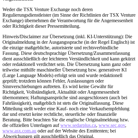
Weder die TSX Venture Exchange noch deren
Regulierungsdienstleister (im Sinne der Richtlinien der TSX Venture
Exchange) übernehmen die Verantwortung für die Angemessenheit
oder Richtigkeit dieser Pressemitteilung.
Hinweis/Disclaimer zur Übersetzung (inkl. KI-Unterstützung): Die
Originalmeldung in der Ausgangssprache (in der Regel Englisch) ist
die einzige maßgebliche, autorisierte und rechtsverbindliche
Fassung. Diese deutschsprachige Übersetzung/Zusammenfassung
dient ausschließlich der leichteren Verständlichkeit und kann gekürzt
oder redaktionell verdichtet sein. Die Übersetzung kann ganz oder
teilweise mithilfe maschineller Übersetzung bzw. generativer KI
(Large Language Models) erfolgt sein und wurde redaktionell
geprüft; trotzdem können Fehler, Auslassungen oder
Sinnverschiebungen auftreten. Es wird keine Gewähr für
Richtigkeit, Vollständigkeit, Aktualität oder Angemessenheit
übernommen; Haftungsansprüche sind ausgeschlossen (auch bei
Fahrlässigkeit), maßgeblich ist stets die Originalfassung. Diese
Mitteilung stellt weder eine Kauf- noch eine Verkaufsempfehlung
dar und ersetzt keine rechtliche, steuerliche oder finanzielle
Beratung. Bitte beachten Sie die englische Originalmeldung bzw.
die offiziellen Unterlagen auf
www.sedarplus.ca
,
www.sec.gov
,
www.asx.com.au
oder auf der Website des Emittenten; bei
Abweichungen gilt ausschließlich das Original.