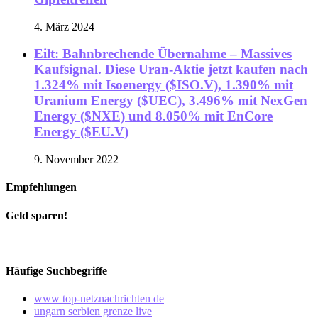
4. März 2024
Eilt: Bahnbrechende Übernahme – Massives
Kaufsignal. Diese Uran-Aktie jetzt kaufen nach
1.324% mit Isoenergy ($ISO.V), 1.390% mit
Uranium Energy ($UEC), 3.496% mit NexGen
Energy ($NXE) und 8.050% mit EnCore
Energy ($EU.V)
9. November 2022
Empfehlungen
Geld sparen!
Häufige Suchbegriffe
www top-netznachrichten de
ungarn serbien grenze live