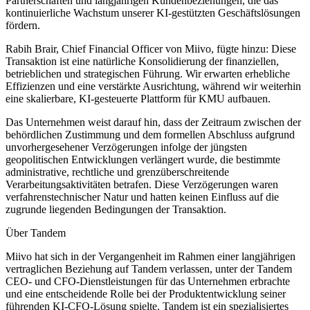
Partnerschaften und langjährigen Kundenbeziehungen, die das
kontinuierliche Wachstum unserer KI-gestützten Geschäftslösungen
fördern.
Rabih Brair, Chief Financial Officer von Miivo, fügte hinzu: Diese
Transaktion ist eine natürliche Konsolidierung der finanziellen,
betrieblichen und strategischen Führung. Wir erwarten erhebliche
Effizienzen und eine verstärkte Ausrichtung, während wir weiterhin
eine skalierbare, KI-gesteuerte Plattform für KMU aufbauen.
Das Unternehmen weist darauf hin, dass der Zeitraum zwischen der
behördlichen Zustimmung und dem formellen Abschluss aufgrund
unvorhergesehener Verzögerungen infolge der jüngsten
geopolitischen Entwicklungen verlängert wurde, die bestimmte
administrative, rechtliche und grenzüberschreitende
Verarbeitungsaktivitäten betrafen. Diese Verzögerungen waren
verfahrenstechnischer Natur und hatten keinen Einfluss auf die
zugrunde liegenden Bedingungen der Transaktion.
Über Tandem
Miivo hat sich in der Vergangenheit im Rahmen einer langjährigen
vertraglichen Beziehung auf Tandem verlassen, unter der Tandem
CEO- und CFO-Dienstleistungen für das Unternehmen erbrachte
und eine entscheidende Rolle bei der Produktentwicklung seiner
führenden KI-CFO-Lösung spielte. Tandem ist ein spezialisiertes