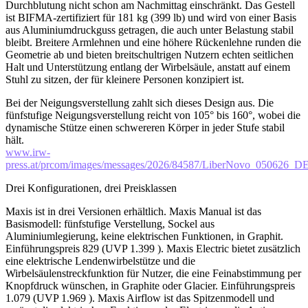
Durchblutung nicht schon am Nachmittag einschränkt. Das Gestell
ist BIFMA-zertifiziert für 181 kg (399 lb) und wird von einer Basis
aus Aluminiumdruckguss getragen, die auch unter Belastung stabil
bleibt. Breitere Armlehnen und eine höhere Rückenlehne runden die
Geometrie ab und bieten breitschultrigen Nutzern echten seitlichen
Halt und Unterstützung entlang der Wirbelsäule, anstatt auf einem
Stuhl zu sitzen, der für kleinere Personen konzipiert ist.
Bei der Neigungsverstellung zahlt sich dieses Design aus. Die
fünfstufige Neigungsverstellung reicht von 105° bis 160°, wobei die
dynamische Stütze einen schwereren Körper in jeder Stufe stabil
hält.
www.irw-
press.at/prcom/images/messages/2026/84587/LiberNovo_050626
Drei Konfigurationen, drei Preisklassen
Maxis ist in drei Versionen erhältlich. Maxis Manual ist das
Basismodell: fünfstufige Verstellung, Sockel aus
Aluminiumlegierung, keine elektrischen Funktionen, in Graphit.
Einführungspreis 829 (UVP 1.399 ). Maxis Electric bietet zusätzlich
eine elektrische Lendenwirbelstütze und die
Wirbelsäulenstreckfunktion für Nutzer, die eine Feinabstimmung per
Knopfdruck wünschen, in Graphite oder Glacier. Einführungspreis
1.079 (UVP 1.969 ). Maxis Airflow ist das Spitzenmodell und