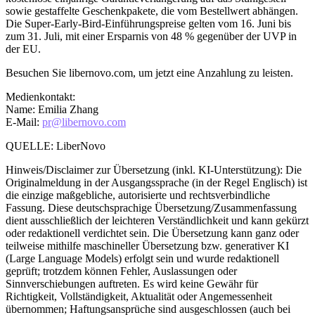
sowie gestaffelte Geschenkpakete, die vom Bestellwert abhängen.
Die Super-Early-Bird-Einführungspreise gelten vom 16. Juni bis
zum 31. Juli, mit einer Ersparnis von 48 % gegenüber der UVP in
der EU.
Besuchen Sie libernovo.com, um jetzt eine Anzahlung zu leisten.
Medienkontakt:
Name: Emilia Zhang
E-Mail:
pr@libernovo.com
QUELLE: LiberNovo
Hinweis/Disclaimer zur Übersetzung (inkl. KI-Unterstützung): Die
Originalmeldung in der Ausgangssprache (in der Regel Englisch) ist
die einzige maßgebliche, autorisierte und rechtsverbindliche
Fassung. Diese deutschsprachige Übersetzung/Zusammenfassung
dient ausschließlich der leichteren Verständlichkeit und kann gekürzt
oder redaktionell verdichtet sein. Die Übersetzung kann ganz oder
teilweise mithilfe maschineller Übersetzung bzw. generativer KI
(Large Language Models) erfolgt sein und wurde redaktionell
geprüft; trotzdem können Fehler, Auslassungen oder
Sinnverschiebungen auftreten. Es wird keine Gewähr für
Richtigkeit, Vollständigkeit, Aktualität oder Angemessenheit
übernommen; Haftungsansprüche sind ausgeschlossen (auch bei