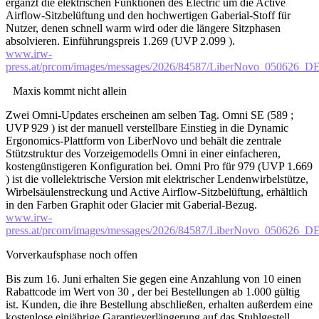
ergänzt die elektrischen Funktionen des Electric um die Active
Airflow-Sitzbelüftung und den hochwertigen Gaberial-Stoff für
Nutzer, denen schnell warm wird oder die längere Sitzphasen
absolvieren. Einführungspreis 1.269 (UVP 2.099 ).
www.irw-
press.at/prcom/images/messages/2026/84587/LiberNovo_050626
Maxis kommt nicht allein
Zwei Omni-Updates erscheinen am selben Tag. Omni SE (589 ;
UVP 929 ) ist der manuell verstellbare Einstieg in die Dynamic
Ergonomics-Plattform von LiberNovo und behält die zentrale
Stützstruktur des Vorzeigemodells Omni in einer einfacheren,
kostengünstigeren Konfiguration bei. Omni Pro für 979 (UVP 1.669
) ist die vollelektrische Version mit elektrischer Lendenwirbelstütze,
Wirbelsäulenstreckung und Active Airflow-Sitzbelüftung, erhältlich
in den Farben Graphit oder Glacier mit Gaberial-Bezug.
www.irw-
press.at/prcom/images/messages/2026/84587/LiberNovo_050626_
Vorverkaufsphase noch offen
Bis zum 16. Juni erhalten Sie gegen eine Anzahlung von 10 einen
Rabattcode im Wert von 30 , der bei Bestellungen ab 1.000 gültig
ist. Kunden, die ihre Bestellung abschließen, erhalten außerdem eine
kostenlose einjährige Garantieverlängerung auf das Stuhlgestell