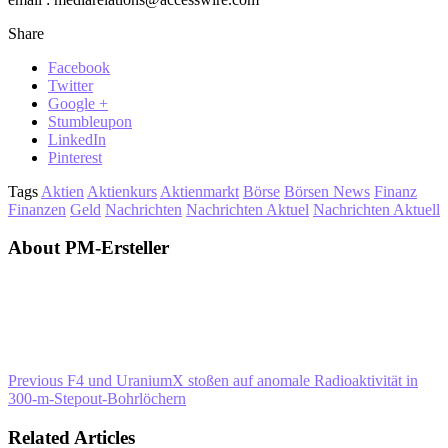
Share
Facebook
Twitter
Google +
Stumbleupon
LinkedIn
Pinterest
Tags
Aktien
Aktienkurs
Aktienmarkt
Börse
Börsen News
Finanz
Finanzen
Geld
Nachrichten
Nachrichten Aktuel
Nachrichten Aktuell
About PM-Ersteller
Previous
F4 und UraniumX stoßen auf anomale Radioaktivität in
300-m-Stepout-Bohrlöchern
Related Articles