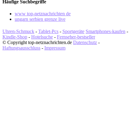
Häufige Suchbegriffe
www top-netznachrichten de
ungarn serbien grenze live
Uhren-Schmuck
-
Tablet-Pcs
-
Sportgeräte
Smartphones-kaufen
-
Kindle-Shop
-
Hotelsuche
-
Fernseher-bestseller
© Copyright top-netznachrichten.de
Datenschutz
-
Haftungsausschluss
-
Impressum