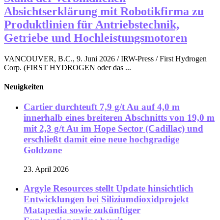
Absichtserklärung mit Robotikfirma zu
Produktlinien für Antriebstechnik,
Getriebe und Hochleistungsmotoren
VANCOUVER, B.C., 9. Juni 2026 / IRW-Press / First Hydrogen
Corp. (FIRST HYDROGEN oder das ...
Neuigkeiten
Cartier durchteuft 7,9 g/t Au auf 4,0 m
innerhalb eines breiteren Abschnitts von 19,0 m
mit 2,3 g/t Au im Hope Sector (Cadillac) und
erschließt damit eine neue hochgradige
Goldzone
23. April 2026
Argyle Resources stellt Update hinsichtlich
Entwicklungen bei Siliziumdioxidprojekt
Matapedia sowie zukünftiger