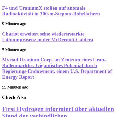
F4 und UraniumX stoßen auf anomale
Radioaktivität in 300-m-Stepout-Bohrlöchern
9 Minuten ago
Chariot erweitert seine wiedererstarkte
Lithiumpräsenz in der McDermitt-Caldera
5 Minuten ago
Myriad Uranium Corp. im Zentrum eines Uran-
Bullenmarktes. Gigantisches Potential durch
Regierungs-Endowment, einem U.S. Department of
Energy Report
55 Minuten ago
Check Also
First Hydrogen informiert über aktuellen
Stand der verbindlichen