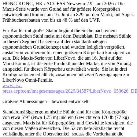
HONG KONG, HK / ACCESS Newswire / 9. Juni 2026 / Die
Maxis-Serie wurde von Grund auf für größere Körpergrößen
entwickelt und kommt am 16. Juni ab 829 auf den Markt, mit Super-
Frühbucherrabatten von bis zu 48 % auf den UVP.
Für Käufer mit großer Statur beginnt die Suche nach einem
ergonomischen Stuhl meist mit dem Datenblatt. Die meisten Stühle
in diesem Segment basieren auf dem standardmäßigen
ergonomischen Grundkonzept und wurden lediglich vergrößert,
anstatt von vornherein für einen größeren Körperbau konzipiert zu
sein. Die Maxis-Serie von LiberNovo, die am 16. Juni auf den
Markt kommt, ist die erste Produktlinie der Marke, die von Anfang
an speziell für diesen Körperbau entwickelt wurde. Sie ist in drei
Konfigurationen erhältlich, zusammen mit zwei Neuzugängen zur
LiberNovo Omni-Familie.
www.irw-
press.at/prcom/images/messages/2026/84587/LiberNovo_050626_
Größere Abmessungen – bewusst entwickelt
Standardmäßige ergonomische Stühle sind für eine Körpergröße
von etwa 5’9″ (etwa 1,75 m) und ein Gewicht von 170 lb (77 kg)
ausgelegt. Maxis ist für Körpergrößen und Gewichte konzipiert, die
von diesen Maßen abweichen. Die 52 cm tiefe Sitzfläche reicht
vollständig unter die Oberschenkel, sodass die Vorderkante die