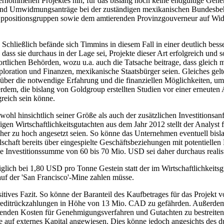
rnommenen Projektes hin, für das bislang noch keine endgültige Geneh
und Umwidmungsanträge bei der zuständigen mexikanischen Bundesbehörd
 Oppositionsgruppen sowie dem amtierenden Provinzgouverneur auf Wid
hließlich befände sich Timmins in diesem Fall in einer deutlich besser
ass sie durchaus in der Lage sei, Projekte dieser Art erfolgreich und 
tlichen Behörden, wozu u.a. auch die Tatsache beitrage, dass gleich
oration und Finanzen, mexikanische Staatsbürger seien. Gleiches gelte 
über die notwendige Erfahrung und die finanziellen Möglichkeiten, u
rdem, die bislang von Goldgroup erstellten Studien vor einer erneuten 
reich sein könne.
hl hinsichtlich seiner Größe als auch der zusätzlichen Investitionsanfo
en Wirtschaftlichkeitsgutachten aus dem Jahr 2012 stellt der Analyst
eher zu hoch angesetzt seien. So könne das Unternehmen eventuell bis
haft bereits über eingespielte Geschäftsbeziehungen mit potentiellen L
ine Investitionssumme von 60 bis 70 Mio. USD sei daher durchaus realis
glich bei 1,80 USD pro Tonne Gestein statt der im Wirtschaftlichkeits
f der 'San Francisco'-Mine zahlen müsse.
sitives Fazit. So könne der Baranteil des Kaufbetrages für das Proje
 Kreditrückzahlungen in Höhe von 13 Mio. CAD zu gefährden. Außerdem
enden Kosten für Genehmigungsverfahren und Gutachten zu bestreiten. 
ise auf externes Kapital angewiesen. Dies könne jedoch angesichts des