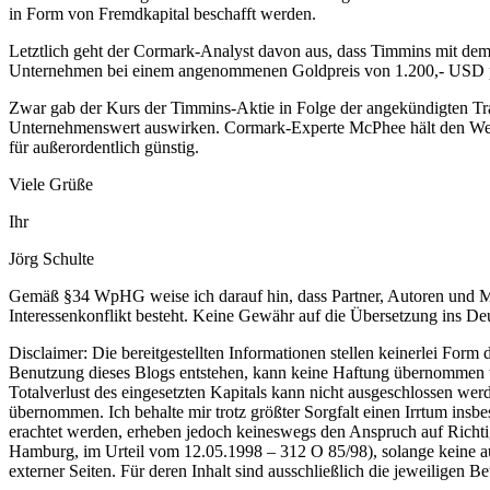
in Form von Fremdkapital beschafft werden.
Letztlich geht der Cormark-Analyst davon aus, dass Timmins mit de
Unternehmen bei einem angenommenen Goldpreis von 1.200,- USD pr
Zwar gab der Kurs der Timmins-Aktie in Folge der angekündigten Tran
Unternehmenswert auswirken. Cormark-Experte McPhee hält den Wert
für außerordentlich günstig.
Viele Grüße
Ihr
Jörg Schulte
Gemäß §34 WpHG weise ich darauf hin, dass Partner, Autoren und Mi
Interessenkonflikt besteht. Keine Gewähr auf die Übersetzung ins Deut
Disclaimer: Die bereitgestellten Informationen stellen keinerlei For
Benutzung dieses Blogs entstehen, kann keine Haftung übernommen w
Totalverlust des eingesetzten Kapitals kann nicht ausgeschlossen werd
übernommen. Ich behalte mir trotz größter Sorgfalt einen Irrtum ins
erachtet werden, erheben jedoch keineswegs den Anspruch auf Richtigke
Hamburg, im Urteil vom 12.05.1998 – 312 O 85/98), solange keine ausd
externer Seiten. Für deren Inhalt sind ausschließlich die jeweiligen Be