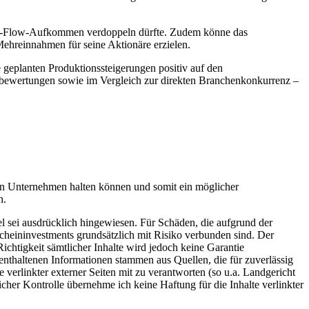
Cash-Flow-Aufkommen verdoppeln dürfte. Zudem könne das
reinnahmen für seine Aktionäre erzielen.
 geplanten Produktionssteigerungen positiv auf den
bewertungen sowie im Vergleich zur direkten Branchenkonkurrenz –
en Unternehmen halten können und somit ein möglicher
n.
el sei ausdrücklich hingewiesen. Für Schäden, die aufgrund der
heininvestments grundsätzlich mit Risiko verbunden sind. Der
ichtigkeit sämtlicher Inhalte wird jedoch keine Garantie
enthaltenen Informationen stammen aus Quellen, die für zuverlässig
 verlinkter externer Seiten mit zu verantworten (so u.a. Landgericht
cher Kontrolle übernehme ich keine Haftung für die Inhalte verlinkter