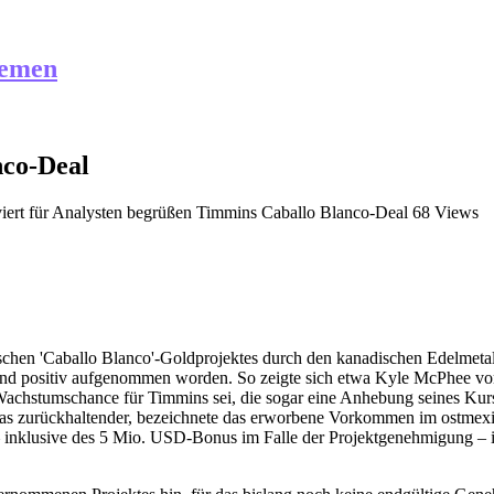
hemen
nco-Deal
iert
für Analysten begrüßen Timmins Caballo Blanco-Deal
68 Views
schen 'Caballo Blanco'-Goldprojektes durch den kanadischen Edelm
gend positiv aufgenommen worden. So zeigte sich etwa Kyle McPhee vo
hstumschance für Timmins sei, die sogar eine Anhebung seines Kursz
s zurückhaltender, bezeichnete das erworbene Vorkommen im ostmexika
 inklusive des 5 Mio. USD-Bonus im Falle der Projektgenehmigung – im