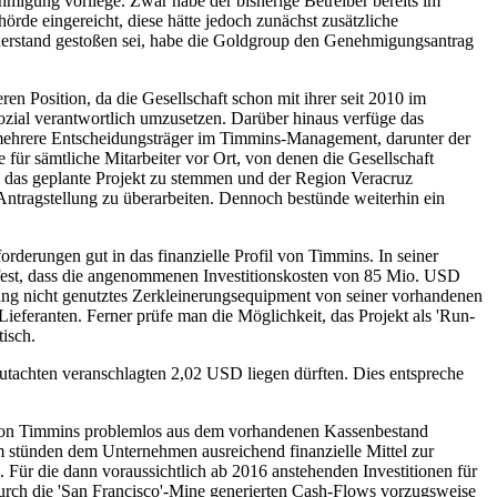
migung vorliege. Zwar habe der bisherige Betreiber bereits im
e eingereicht, diese hätte jedoch zunächst zusätzliche
erstand gestoßen sei, habe die Goldgroup den Genehmigungsantrag
en Position, da die Gesellschaft schon mit ihrer seit 2010 im
sozial verantwortlich umzusetzen. Darüber hinaus verfüge das
 mehrere Entscheidungsträger im Timmins-Management, darunter der
für sämtliche Mitarbeiter vor Ort, von denen die Gesellschaft
m das geplante Projekt zu stemmen und der Region Veracruz
Antragstellung zu überarbeiten. Dennoch bestünde weiterhin ein
rderungen gut in das finanzielle Profil von Timmins. In seiner
 fest, dass die angenommenen Investitionskosten von 85 Mio. USD
lang nicht genutztes Zerkleinerungsequipment von seiner vorhandenen
ieferanten. Ferner prüfe man die Möglichkeit, das Projekt als 'Run-
tisch.
gutachten veranschlagten 2,02 USD liegen dürften. Dies entspreche
kt von Timmins problemlos aus dem vorhandenen Kassenbestand
 stünden dem Unternehmen ausreichend finanzielle Mittel zur
Für die dann voraussichtlich ab 2016 anstehenden Investitionen für
 durch die 'San Francisco'-Mine generierten Cash-Flows vorzugsweise