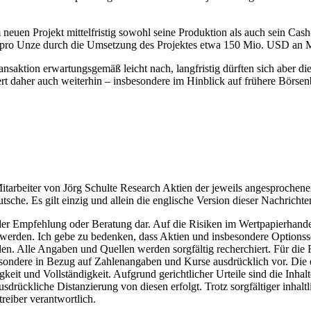
m neuen Projekt mittelfristig sowohl seine Produktion als auch sein 
o Unze durch die Umsetzung des Projektes etwa 150 Mio. USD an Meh
saktion erwartungsgemäß leicht nach, langfristig dürften sich aber die
 daher auch weiterhin – insbesondere im Hinblick auf frühere Börsen
tarbeiter von Jörg Schulte Research Aktien der jeweils angesprochen
sche. Es gilt einzig und allein die englische Version dieser Nachrichte
m der Empfehlung oder Beratung dar. Auf die Risiken im Wertpapierhand
erden. Ich gebe zu bedenken, dass Aktien und insbesondere Optionssc
en. Alle Angaben und Quellen werden sorgfältig recherchiert. Für die R
besondere in Bezug auf Zahlenangaben und Kurse ausdrücklich vor. Die 
it und Vollständigkeit. Aufgrund gerichtlicher Urteile sind die Inhalte
rückliche Distanzierung von diesen erfolgt. Trotz sorgfältiger inhaltli
treiber verantwortlich.