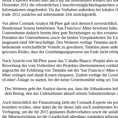
Beide Experten wiesen aber auch auf die bestehenden Risiken des übe
Dezember 2011 die erforderlichen Umweltverträglichkeitsgutachten 
Informationen eingefordert. Da das Vorhaben außerdem bei lokalen
Ende 2012 zunächst auf unbestimmte Zeit zurückgestellt.
Vor allem Cormark-Analyst McPhee gab sich dennoch zuversichtlich. Sc
Bundesstaat Sonora betriebenen 'San Francisco'-Mine bewiesen habe, d
Unternehmen dadurch bereits über gute Beziehungen zu den verantwor
Präsident des Unternehmens sowie die beiden Vizepräsidenten für Expl
insgesamt rund 500 beschäftige. Des Weiteren verfüge Timmins auch 
bedeutende wirtschaftliche Vorteile zu gewähren. Timmins plane auße
gewisses Risiko, dass der Genehmigungsprozess am Ende nicht erfolg
Nach Ansicht von McPhee passe das 'Caballo Blanco'-Projekt aber sowo
Bewertung des vom Vorbesitzer des Projektes übernommenen vorläufig
angesichts der Erfahrung von Timmins mit der 'San Francisco'-Mine 
Mine verlegen und damit Kosten einsparen. Zudem verfüge die Gesellsc
of-mine'-Anlage zu starten, bei der keine Gesteinsmühle nötig sei. E
Des Weiteren geht der Analyst davon aus, dass die Abbaukosten ledi
dem Betrag, den das Unternehmen aktuell seinem Subunternehmer au
Auch hinsichtlich der Finanzierung zieht der Cormark-Experte ein po
bestritten werden, ohne dabei die für dieses Jahr noch anstehenden
Verfügung, um die für 2015 geplanten Bohrvorhaben sowie die anfall
die Minenerrichtung sei die Gesellschaft allerdings zumindest teilwe