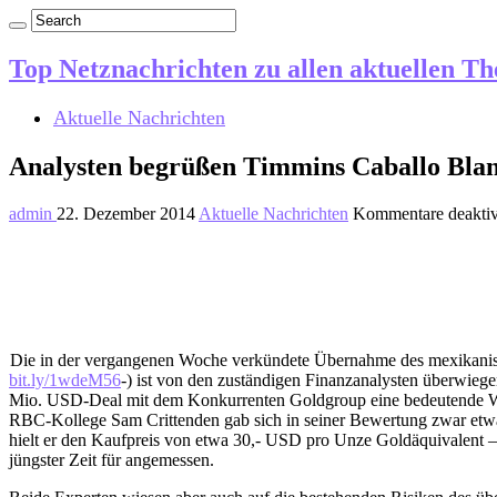
Top Netznachrichten zu allen aktuellen T
Aktuelle Nachrichten
Analysten begrüßen Timmins Caballo Bla
admin
22. Dezember 2014
Aktuelle Nachrichten
Kommentare deaktiv
Die in der vergangenen Woche verkündete Übernahme des mexikani
bit.ly/1wdeM56
-) ist von den zuständigen Finanzanalysten überwie
Mio. USD-Deal mit dem Konkurrenten Goldgroup eine bedeutende Wac
RBC-Kollege Sam Crittenden gab sich in seiner Bewertung zwar etwa
hielt er den Kaufpreis von etwa 30,- USD pro Unze Goldäquivalent –
jüngster Zeit für angemessen.