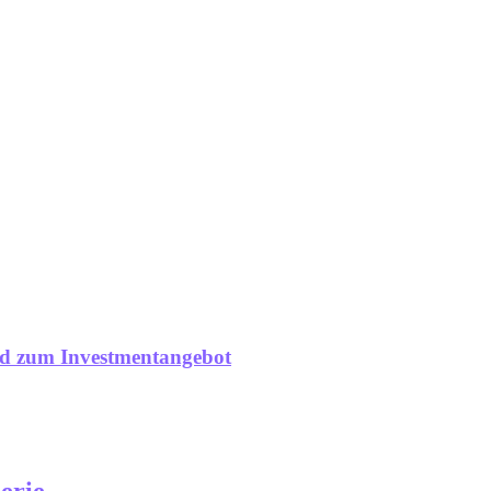
rd zum Investmentangebot
erie