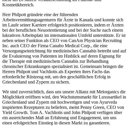
Kosmetikbereich.
Herr Philpott gründete eine der führenden
Arbeitsvermittlungsagenturen für Ärzte in Kanada und konnte sich
im Laufe seiner Karriere erfolgreich positionieren, indem er Ärzten
bei der beruflichen Neuorientierung und bei der Suche nach einem
lukrativen Arbeitsplatz im internationalen Umfeld unterstützte. Er ist
neben seiner Funktion als CEO von CanAm Physician Recruiting
Inc. auch CEO der Firma Canabo Medical Corp., die eine
Versorgungseinrichtung für medizinisches Cannabis betreibt und auf
die Evaluierung von Patienten im Hinblick auf deren Eignung für
die Therapie mit medizinischem Cannabis zur Behandlung
chronischer Erkrankungen spezialisiert ist. Gemeinsam bringen die
Herren Philpott und Vachliotis als Experten ihres Fachs das
erforderliche Rüstzeug mit, um den geschäftlichen Erfolg in
Griechenland und Zypern zu sichern.
Wir sind zuversichtlich, dass uns unsere Allianz mit Melorganics die
Möglichkeit eröffnen wird, den Wachstumsmarkt für Luxusartikel in
Griechenland und Zypern mit hochwertigen und von Ayurveda
inspirierten Rezepturen zu beliefern, meint Penny Green, CEO von
Yield Growth. Tom A. Vachliotis und John Philpott verfügen über
ein ausreichendes Maß an Erfahrung und Engagement, um uns
einen erfolgreichen Einstieg in diesen Markt zu garantieren.