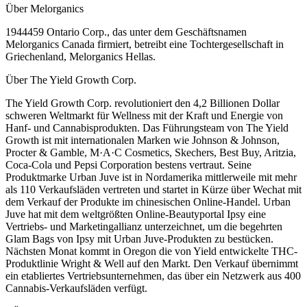
Über Melorganics
1944459 Ontario Corp., das unter dem Geschäftsnamen
Melorganics Canada firmiert, betreibt eine Tochtergesellschaft in
Griechenland, Melorganics Hellas.
Über The Yield Growth Corp.
The Yield Growth Corp. revolutioniert den 4,2 Billionen Dollar
schweren Weltmarkt für Wellness mit der Kraft und Energie von
Hanf- und Cannabisprodukten. Das Führungsteam von The Yield
Growth ist mit internationalen Marken wie Johnson & Johnson,
Procter & Gamble, M·A·C Cosmetics, Skechers, Best Buy, Aritzia,
Coca-Cola und Pepsi Corporation bestens vertraut. Seine
Produktmarke Urban Juve ist in Nordamerika mittlerweile mit mehr
als 110 Verkaufsläden vertreten und startet in Kürze über Wechat mit
dem Verkauf der Produkte im chinesischen Online-Handel. Urban
Juve hat mit dem weltgrößten Online-Beautyportal Ipsy eine
Vertriebs- und Marketingallianz unterzeichnet, um die begehrten
Glam Bags von Ipsy mit Urban Juve-Produkten zu bestücken.
Nächsten Monat kommt in Oregon die von Yield entwickelte THC-
Produktlinie Wright & Well auf den Markt. Den Verkauf übernimmt
ein etabliertes Vertriebsunternehmen, das über ein Netzwerk aus 400
Cannabis-Verkaufsläden verfügt.