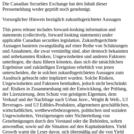
Die Canadian Securities Exchange hat den Inhalt dieser
Pressemeldung weder geprüft noch genehmigt.
Vorsorglicher Hinweis bezüglich zukunftsgerichteter Aussagen
This press release includes forward-looking information and
statements (collectively, forward looking statements) under
applicable Canadian securities legislation. Zukunftsgerichtete
Aussagen basieren zwangsläufig auf einer Reihe von Schätzungen
und Annahmen, die zwar vernünftig sind, aber dennoch bekannten
und unbekannten Risiken, Ungewissheiten und anderen Faktoren
unterliegen, die dazu führen könnten, dass sich die tatsächlichen
Ergebnisse und zukünftigen Ereignisse erheblich von jenen
unterscheiden, die in solchen zukunftsgerichteten Aussagen zum
Ausdruck gebracht oder impliziert wurden. Solche Risiken,
Ungewissheiten und Faktoren beinhalten, jedoch nicht beschränkt
auf: Risiken in Zusammenhang mit der Entwicklung, der Prüfung,
der Lizenzierung, dem Schutz von geistigem Eigentum, dem
Verkauf und der Nachfrage nach Urban Juve-, Wright & Well-, UJ
Beverages- und UJ Edibles-Produkten, allgemeinen geschäftlichen,
wirtschaftlichen, wettbewerbsbezogenen, politischen und sozialen
Ungewissheiten, Verzögerungen oder Nichterteilung von
Genehmigungen durch den Vorstand oder die Behörden, sofern
anwendbar, sowie auf die Situation auf den Kapitalmärkten. Yield
Growth warnt die Leser davor, sich übermäßig auf die von Yield