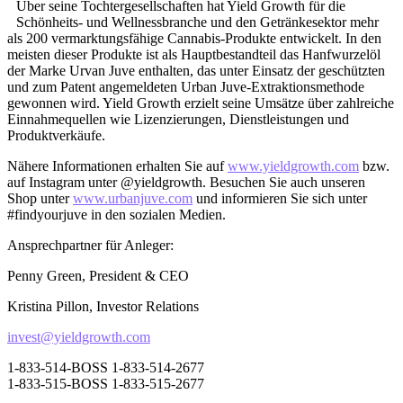
Über seine Tochtergesellschaften hat Yield Growth für die
Schönheits- und Wellnessbranche und den Getränkesektor mehr
als 200 vermarktungsfähige Cannabis-Produkte entwickelt. In den
meisten dieser Produkte ist als Hauptbestandteil das Hanfwurzelöl
der Marke Urvan Juve enthalten, das unter Einsatz der geschützten
und zum Patent angemeldeten Urban Juve-Extraktionsmethode
gewonnen wird. Yield Growth erzielt seine Umsätze über zahlreiche
Einnahmequellen wie Lizenzierungen, Dienstleistungen und
Produktverkäufe.
Nähere Informationen erhalten Sie auf
www.yieldgrowth.com
bzw.
auf Instagram unter @yieldgrowth. Besuchen Sie auch unseren
Shop unter
www.urbanjuve.com
und informieren Sie sich unter
#findyourjuve in den sozialen Medien.
Ansprechpartner für Anleger:
Penny Green, President & CEO
Kristina Pillon, Investor Relations
invest@yieldgrowth.com
1-833-514-BOSS 1-833-514-2677
1-833-515-BOSS 1-833-515-2677