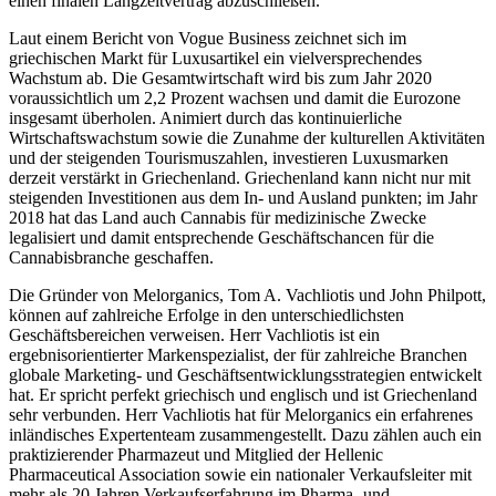
einen finalen Langzeitvertrag abzuschließen.
Laut einem Bericht von Vogue Business zeichnet sich im
griechischen Markt für Luxusartikel ein vielversprechendes
Wachstum ab. Die Gesamtwirtschaft wird bis zum Jahr 2020
voraussichtlich um 2,2 Prozent wachsen und damit die Eurozone
insgesamt überholen. Animiert durch das kontinuierliche
Wirtschaftswachstum sowie die Zunahme der kulturellen Aktivitäten
und der steigenden Tourismuszahlen, investieren Luxusmarken
derzeit verstärkt in Griechenland. Griechenland kann nicht nur mit
steigenden Investitionen aus dem In- und Ausland punkten; im Jahr
2018 hat das Land auch Cannabis für medizinische Zwecke
legalisiert und damit entsprechende Geschäftschancen für die
Cannabisbranche geschaffen.
Die Gründer von Melorganics, Tom A. Vachliotis und John Philpott,
können auf zahlreiche Erfolge in den unterschiedlichsten
Geschäftsbereichen verweisen. Herr Vachliotis ist ein
ergebnisorientierter Markenspezialist, der für zahlreiche Branchen
globale Marketing- und Geschäftsentwicklungsstrategien entwickelt
hat. Er spricht perfekt griechisch und englisch und ist Griechenland
sehr verbunden. Herr Vachliotis hat für Melorganics ein erfahrenes
inländisches Expertenteam zusammengestellt. Dazu zählen auch ein
praktizierender Pharmazeut und Mitglied der Hellenic
Pharmaceutical Association sowie ein nationaler Verkaufsleiter mit
mehr als 20 Jahren Verkaufserfahrung im Pharma- und