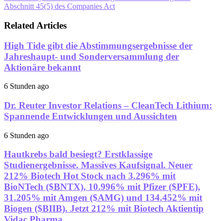
Abschnitt 45(5) des Companies Act
Related Articles
High Tide gibt die Abstimmungsergebnisse der
Jahreshaupt- und Sonderversammlung der
Aktionäre bekannt
6 Stunden ago
Dr. Reuter Investor Relations – CleanTech Lithium:
Spannende Entwicklungen und Aussichten
6 Stunden ago
Hautkrebs bald besiegt? Erstklassige
Studienergebnisse. Massives Kaufsignal. Neuer
212% Biotech Hot Stock nach 3.296% mit
BioNTech ($BNTX), 10.996% mit Pfizer ($PFE),
31.205% mit Amgen ($AMG) und 134.452% mit
Biogen ($BIIB). Jetzt 212% mit Biotech Aktientip
Vidac Pharma