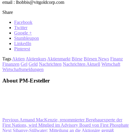
email : lhobbis@vitgoldcorp.com
Share
Facebook
Twitter
Google +
Stumbleupon
LinkedIn
Pinterest
Tags
Aktien
Aktienkurs
Aktienmarkt
Börse
Börsen News
Finanz
Finanzen
Gel
Geld
Nachrichten
Nachrichten Aktuell
Wirtschaft
Wirtschaftsmeldungen
About PM-Ersteller
Previous
Armand MacKenzie, renommierter Bergbauexperte der
First Nations, wird Mitglied im Advisory Board von First Phosphate
Next
Sibanye-Stillwater: Mitteilung an die Aktionäre gemäß