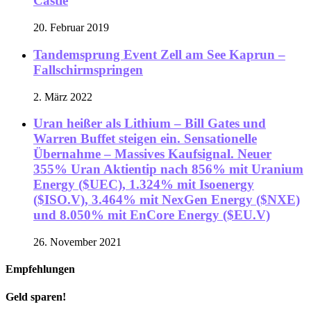
Castle
20. Februar 2019
Tandemsprung Event Zell am See Kaprun –
Fallschirmspringen
2. März 2022
Uran heißer als Lithium – Bill Gates und
Warren Buffet steigen ein. Sensationelle
Übernahme – Massives Kaufsignal. Neuer
355% Uran Aktientip nach 856% mit Uranium
Energy ($UEC), 1.324% mit Isoenergy
($ISO.V), 3.464% mit NexGen Energy ($NXE)
und 8.050% mit EnCore Energy ($EU.V)
26. November 2021
Empfehlungen
Geld sparen!