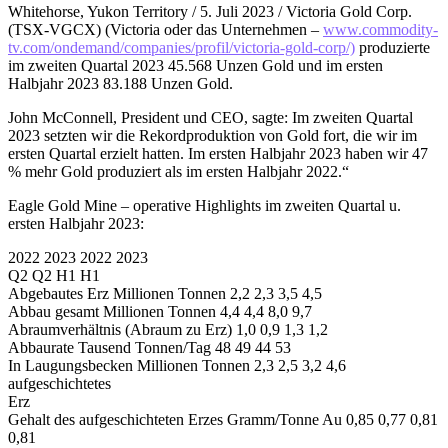
Whitehorse, Yukon Territory / 5. Juli 2023 / Victoria Gold Corp.
(TSX-VGCX) (Victoria oder das Unternehmen –
www.commodity-
tv.com/ondemand/companies/profil/victoria-gold-corp/)
produzierte
im zweiten Quartal 2023 45.568 Unzen Gold und im ersten
Halbjahr 2023 83.188 Unzen Gold.
John McConnell, President und CEO, sagte: Im zweiten Quartal
2023 setzten wir die Rekordproduktion von Gold fort, die wir im
ersten Quartal erzielt hatten. Im ersten Halbjahr 2023 haben wir 47
% mehr Gold produziert als im ersten Halbjahr 2022.“
Eagle Gold Mine – operative Highlights im zweiten Quartal u.
ersten Halbjahr 2023:
2022 2023 2022 2023
Q2 Q2 H1 H1
Abgebautes Erz Millionen Tonnen 2,2 2,3 3,5 4,5
Abbau gesamt Millionen Tonnen 4,4 4,4 8,0 9,7
Abraumverhältnis (Abraum zu Erz) 1,0 0,9 1,3 1,2
Abbaurate Tausend Tonnen/Tag 48 49 44 53
In Laugungsbecken Millionen Tonnen 2,3 2,5 3,2 4,6
aufgeschichtetes
Erz
Gehalt des aufgeschichteten Erzes Gramm/Tonne Au 0,85 0,77 0,81
0,81