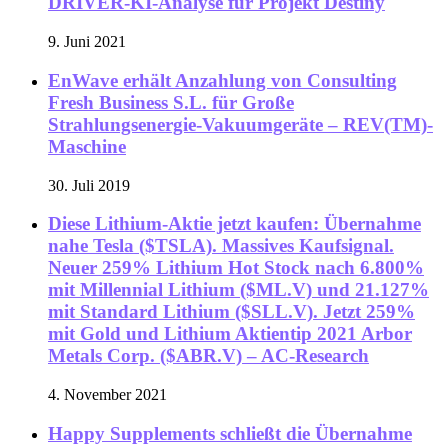
DRIVER-KI-Analyse für Projekt Destiny
9. Juni 2021
EnWave erhält Anzahlung von Consulting
Fresh Business S.L. für Große
Strahlungsenergie-Vakuumgeräte – REV(TM)-
Maschine
30. Juli 2019
Diese Lithium-Aktie jetzt kaufen: Übernahme
nahe Tesla ($TSLA). Massives Kaufsignal.
Neuer 259% Lithium Hot Stock nach 6.800%
mit Millennial Lithium ($ML.V) und 21.127%
mit Standard Lithium ($SLL.V). Jetzt 259%
mit Gold und Lithium Aktientip 2021 Arbor
Metals Corp. ($ABR.V) – AC-Research
4. November 2021
Happy Supplements schließt die Übernahme