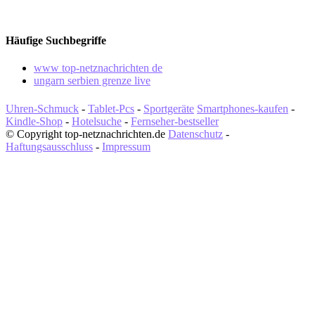
Häufige Suchbegriffe
www top-netznachrichten de
ungarn serbien grenze live
Uhren-Schmuck
-
Tablet-Pcs
-
Sportgeräte
Smartphones-kaufen
-
Kindle-Shop
-
Hotelsuche
-
Fernseher-bestseller
© Copyright top-netznachrichten.de
Datenschutz
-
Haftungsausschluss
-
Impressum