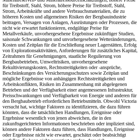
für Treibstoff, Stahl, Strom, höhere Preise für Treibstoff, Stahl,
Strom, Arbeitskräfte und andere Verbrauchsmaterialien, die zu
höheren Kosten und allgemeinen Risiken der Bergbauindustrie
beitragen, Versagen von Anlagen, Ausrüstungen oder Prozessen, die
nicht wie erwartet funktionieren, endgültige Preise für
Metallverkäufe, unvorhergesehene Ergebnisse zukünftiger Studien,
saisonale Schwankungen und unvorhergesehene Wetteränderungen,
Kosten und Zeitplan für die Erschließung neuer Lagerstätten, Erfolg
von Explorationsaktivitäten, Anforderungen für zusätzliches Kapital,
Zeitrahmen für Genehmigungen, staatliche Regulierung von
Bergbaubetrieben, Umweltrisiken, unvorhergesehene
Rekultivierungskosten, Rechtsstreitigkeiten oder -ansprüche,
Beschränkungen des Versicherungsschutzes sowie Zeitplan und
mögliche Ergebnisse von anhängigen Rechtsstreitigkeiten und
Arbeitskonflikten, Risiken im Zusammenhang mit abgelegenen
Betrieben und der Verfügbarkeit einer angemessenen Infrastruktur,
Preisschwankungen und Verfügbarkeit von Energie und anderen für
den Bergbaubetrieb erforderlichen Betriebsmitteln. Obwohl Victoria
versucht hat, wichtige Faktoren zu identifizieren, die dazu führen
könnten, dass die tatsächlichen Handlungen, Ereignisse oder
Ergebnisse wesentlich von jenen abweichen, die in den
zukunftsgerichteten Informationen beschrieben oder impliziert sind,
können andere Faktoren dazu führen, dass Handlungen, Ereignisse
oder Ergebnisse nicht wie erwartet, geschätzt oder beabsichtigt