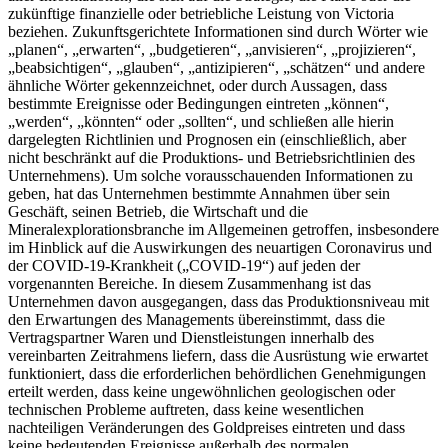
zukünftige finanzielle oder betriebliche Leistung von Victoria
beziehen. Zukunftsgerichtete Informationen sind durch Wörter wie
„planen“, „erwarten“, „budgetieren“, „anvisieren“, „projizieren“,
„beabsichtigen“, „glauben“, „antizipieren“, „schätzen“ und andere
ähnliche Wörter gekennzeichnet, oder durch Aussagen, dass
bestimmte Ereignisse oder Bedingungen eintreten „können“,
„werden“, „könnten“ oder „sollten“, und schließen alle hierin
dargelegten Richtlinien und Prognosen ein (einschließlich, aber
nicht beschränkt auf die Produktions- und Betriebsrichtlinien des
Unternehmens). Um solche vorausschauenden Informationen zu
geben, hat das Unternehmen bestimmte Annahmen über sein
Geschäft, seinen Betrieb, die Wirtschaft und die
Mineralexplorationsbranche im Allgemeinen getroffen, insbesondere
im Hinblick auf die Auswirkungen des neuartigen Coronavirus und
der COVID-19-Krankheit („COVID-19“) auf jeden der
vorgenannten Bereiche. In diesem Zusammenhang ist das
Unternehmen davon ausgegangen, dass das Produktionsniveau mit
den Erwartungen des Managements übereinstimmt, dass die
Vertragspartner Waren und Dienstleistungen innerhalb des
vereinbarten Zeitrahmens liefern, dass die Ausrüstung wie erwartet
funktioniert, dass die erforderlichen behördlichen Genehmigungen
erteilt werden, dass keine ungewöhnlichen geologischen oder
technischen Probleme auftreten, dass keine wesentlichen
nachteiligen Veränderungen des Goldpreises eintreten und dass
keine bedeutenden Ereignisse außerhalb des normalen