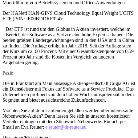
Marktführern von Betriebssystemen und Office-Anwendungen.
Der HANetf HAN-GINS Cloud Technology Equal Weight UCITS
ETF (ISIN: IE00BDDRF924):
Der ETF ist rund um den Globus in Aktien investiert, welche im
Bereich der Software as a Serivce eine hohe Expertise haben. Die
beiden größten Ländergewichtungen sind in den USA und in China
zu finden. Die Auflage erfolgt im Jahr 2018. Seit der Auflage stieg
der Kurs um ca. 60 Prozent. Mit einer Gesamtkostenquote von 0,59
Prozent pro Jahr sind die Kosten im Vergleich zu anderen
Angeboten gering.
Fazit:
Die in Frankfurt am Main ansässige Aktiengesellschaft Cogia AG ist
ein Dienstleister mit Fokus auf Software as a Service Produkte. Das
Unternehmen profitiert von dem hohen Wachstumspotenzial in dem
Segment und bietet aussichtsreiche Zukunftschancen.
Möchten Sie auf dem Laufenden gehalten werden über interessante
Nebenwerte-Aktien? Dann lassen Sie sich in unseren kostenlosen
Verteiler eintragen mit dem Stichwort: Nebenwerte. Einfach per
Email an Eva Reuter:
e.reuter@dr-reuter.eu
Disclaimer/Risikohinweis