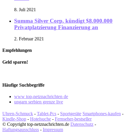
8. Juli 2021
Summa Silver Corp. kündigt $8.000.000
Privatplatzierung Finanzierung an
2. Februar 2021
Empfehlungen
Geld sparen!
Häufige Suchbegriffe
www top-netznachrichten de
ungarn serbien grenze live
Uhren-Schmuck
-
Tablet-Pcs
-
Sportgeräte
Smartphones-kaufen
-
Kindle-Shop
-
Hotelsuche
-
Fernseher-bestseller
© Copyright top-netznachrichten.de
Datenschutz
-
Haftungsausschluss
-
Impressum