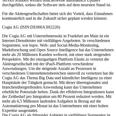
Service Kunden werden üblicherweise automatisch Updates
durchgeführt, sodass die Software stets auf dem neuesten Stand ist.
Für die Aktiengesellschaften bietet sich der Vorteil, dass Einnahmen
kontinuierlich und in die Zukunft sicher geplant werden können:
Cogia AG (ISIN:DE000A3H2226)
Die Cogia AG mit Unternehmenssitz in Frankfurt am Main ist ein
Internet-Dienstleister mit vielfältigen Angeboten. In verschiedenen
Segmenten, wie bspw. Web- und Social-Media-Monitoring,
Marktforschung und Open Source Intelligence hat das Unternehmen
mehr als 20 Millionen Kunden weltweit, mit einer stark steigenden
Perspektive. Mit der einzigartigen Plattform Elastic.io vernetzt die
Aktiengesellschaft mit der iPaaS-Plattform verschiedene
Anwendungen. Um die steigende Anzahl an Prozessen in
verschiedenen Unternehmensbereichen sinnvoll zu vernetzen hat die
Cogia AG das Thema Big Data und künstlicher Intelligenz zu einer
Hauptsäule der Tätigkeit gemacht. Mit dieser überregionalen und
branchenübergreifenden Anwendung kann das Unternehmen
erhebliche Potenziale heben. Dank der effektiven Integrationen kann
der Zeitbedarf pro Integration um 80 Prozent reduziert werden. Mit
mehr als 6,5 Millionen laufenden Aufgaben in Bezug auf die
Automatisierung pro Monat ist das Unternehmen mit einer hohen
Expertise ausgestattet.
Die Cogia AG als führender Anbieter in vielfältigen Segmenten ist