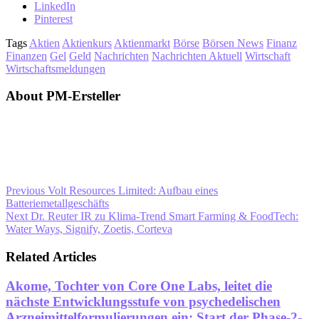
LinkedIn
Pinterest
Tags
Aktien
Aktienkurs
Aktienmarkt
Börse
Börsen News
Finanz
Finanzen
Gel
Geld
Nachrichten
Nachrichten Aktuell
Wirtschaft
Wirtschaftsmeldungen
About PM-Ersteller
Previous
Volt Resources Limited: Aufbau eines
Batteriemetallgeschäfts
Next
Dr. Reuter IR zu Klima-Trend Smart Farming & FoodTech:
Water Ways, Signify, Zoetis, Corteva
Related Articles
Akome, Tochter von Core One Labs, leitet die
nächste Entwicklungsstufe von psychedelischen
Arzneimittelformulierungen ein: Start der Phase-2-