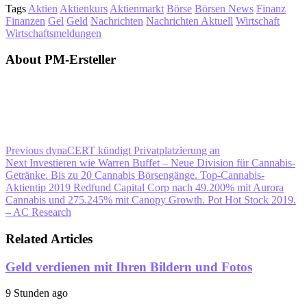
Tags
Aktien
Aktienkurs
Aktienmarkt
Börse
Börsen News
Finanz
Finanzen
Gel
Geld
Nachrichten
Nachrichten Aktuell
Wirtschaft
Wirtschaftsmeldungen
About PM-Ersteller
Previous
dynaCERT kündigt Privatplatzierung an
Next
Investieren wie Warren Buffet – Neue Division für Cannabis-
Getränke. Bis zu 20 Cannabis Börsengänge. Top-Cannabis-
Aktientip 2019 Redfund Capital Corp nach 49.200% mit Aurora
Cannabis und 275.245% mit Canopy Growth. Pot Hot Stock 2019.
– AC Research
Related Articles
Geld verdienen mit Ihren Bildern und Fotos
9 Stunden ago