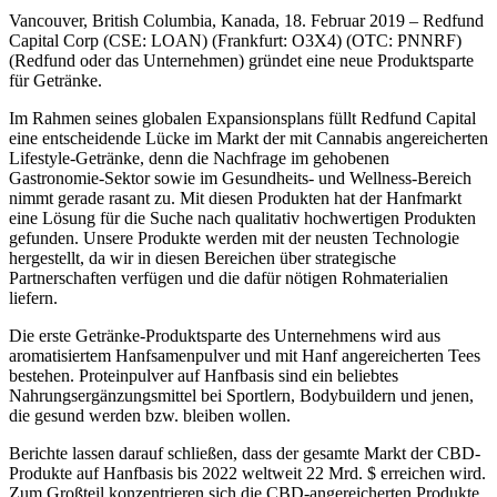
Vancouver, British Columbia, Kanada, 18. Februar 2019 – Redfund
Capital Corp (CSE: LOAN) (Frankfurt: O3X4) (OTC: PNNRF)
(Redfund oder das Unternehmen) gründet eine neue Produktsparte
für Getränke.
Im Rahmen seines globalen Expansionsplans füllt Redfund Capital
eine entscheidende Lücke im Markt der mit Cannabis angereicherten
Lifestyle-Getränke, denn die Nachfrage im gehobenen
Gastronomie-Sektor sowie im Gesundheits- und Wellness-Bereich
nimmt gerade rasant zu. Mit diesen Produkten hat der Hanfmarkt
eine Lösung für die Suche nach qualitativ hochwertigen Produkten
gefunden. Unsere Produkte werden mit der neusten Technologie
hergestellt, da wir in diesen Bereichen über strategische
Partnerschaften verfügen und die dafür nötigen Rohmaterialien
liefern.
Die erste Getränke-Produktsparte des Unternehmens wird aus
aromatisiertem Hanfsamenpulver und mit Hanf angereicherten Tees
bestehen. Proteinpulver auf Hanfbasis sind ein beliebtes
Nahrungsergänzungsmittel bei Sportlern, Bodybuildern und jenen,
die gesund werden bzw. bleiben wollen.
Berichte lassen darauf schließen, dass der gesamte Markt der CBD-
Produkte auf Hanfbasis bis 2022 weltweit 22 Mrd. $ erreichen wird.
Zum Großteil konzentrieren sich die CBD-angereicherten Produkte