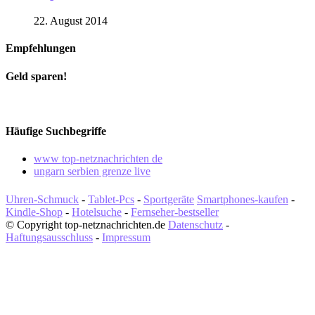
22. August 2014
Empfehlungen
Geld sparen!
Häufige Suchbegriffe
www top-netznachrichten de
ungarn serbien grenze live
Uhren-Schmuck
-
Tablet-Pcs
-
Sportgeräte
Smartphones-kaufen
-
Kindle-Shop
-
Hotelsuche
-
Fernseher-bestseller
© Copyright top-netznachrichten.de
Datenschutz
-
Haftungsausschluss
-
Impressum