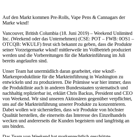
Auf den Markt kommen Pre-Rolls, Vape Pens & Cannagars der
Marke wknd!
Vancouver, British Columbia (18. Juni 2019) – Weekend Unlimited
Inc. (Weekend oder das Unternehmen) (CSE: POT – FWB: 0OS1 –
OTCQB: WKULF) freut sich bekannt zu geben, dass die Produkte
seiner Vorzeigemarke wknd! mittlerweile im Vollbetrieb produziert
werden und die Vorbereitungen für die Markteinführung im Juli
bereits angelaufen sind.
Unser Team hat unermüdlich daran gearbeitet, eine wknd!-
Markenproduktlinie für die Markteinführung in Washington zu
entwickeln und zu produzieren. Die Prämisse war hier immer, dass
die Produktlinie auch in anderen Bundesstaaten systematisch und
nachhaltig replizierbar ist, erklärt Chris Backus, President und CEO
von Weekend. Wir sind unseren Aktionären gegenüber verpflichtet,
uns auf die Markteinführung unserer Produkte zu konzentrieren.
Dabei wollen wir sicherstellen, dass wir Produkte von höchster
Qualität herstellen, die einerseits das Interesse des Einzelhandels
wecken und andererseits die Kunden begeistern und langfristig an
uns binden.
Das Team von Weekend hat markenrechtlich geschützte