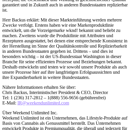
garantiert und in Zukunft auch in anderen Bundesstaaten replizierbar
ist.
Herr Backus erklärt: Mit dieser Markteinführung werden mehrere
Zwecke verfolgt. Erstens haben wir eine Markenproduktlinie
entwickelt, um die Vorzeigemarke wknd! bekannt und beliebt zu
machen. Zweitens wurde die Produktlinie mit Attributen und
Rezepturen ausgestattet, bei denen eine entsprechende Konsistenz in
der Herstellung im Sinne der Qualitätskontrolle und Replizierbarkeit
in anderen Bundesstaaten gegeben ist. Drittens – und dies ist
besonders wichtig – ist der US-Bundesstaat Washington in dieser
Branche für seine effizienten Prozesse und Beziehungen bekannt.
Deshalb entwickeln und testen wir sowohl unsere Produkte als auch
unsere Prozesse hier auf ihre langfristigen Erfolgsaussichten und
ihre Expandierbarkeit in weitere Bundesstaaten.
Nähere Informationen erhalten Sie über:
Chris Backus, Interimistischer President & CEO, Director
Tel: 1 (236) 317-2812 – 1(888) 556-9656 (gebührenfrei)
E-Mail:
IR@weekendunlimited.com
Über Weekend Unlimited Inc.
Weekend Unlimited ist ein Unternehmen, das Lifestyle-Produkte auf
Basis von Cannabis als Genussmittel herstellt. Das Unternehmen
entwickelt Produkte in Premiumqualität, die überall und jederzeit für