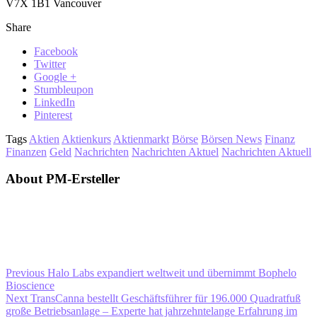
V7X 1B1 Vancouver
Share
Facebook
Twitter
Google +
Stumbleupon
LinkedIn
Pinterest
Tags
Aktien
Aktienkurs
Aktienmarkt
Börse
Börsen News
Finanz
Finanzen
Geld
Nachrichten
Nachrichten Aktuel
Nachrichten Aktuell
About PM-Ersteller
Previous
Halo Labs expandiert weltweit und übernimmt Bophelo
Bioscience
Next
TransCanna bestellt Geschäftsführer für 196.000 Quadratfuß
große Betriebsanlage – Experte hat jahrzehntelange Erfahrung im