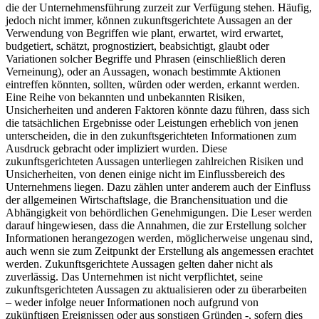
die der Unternehmensführung zurzeit zur Verfügung stehen. Häufig,
jedoch nicht immer, können zukunftsgerichtete Aussagen an der
Verwendung von Begriffen wie plant, erwartet, wird erwartet,
budgetiert, schätzt, prognostiziert, beabsichtigt, glaubt oder
Variationen solcher Begriffe und Phrasen (einschließlich deren
Verneinung), oder an Aussagen, wonach bestimmte Aktionen
eintreffen könnten, sollten, würden oder werden, erkannt werden.
Eine Reihe von bekannten und unbekannten Risiken,
Unsicherheiten und anderen Faktoren könnte dazu führen, dass sich
die tatsächlichen Ergebnisse oder Leistungen erheblich von jenen
unterscheiden, die in den zukunftsgerichteten Informationen zum
Ausdruck gebracht oder impliziert wurden. Diese
zukunftsgerichteten Aussagen unterliegen zahlreichen Risiken und
Unsicherheiten, von denen einige nicht im Einflussbereich des
Unternehmens liegen. Dazu zählen unter anderem auch der Einfluss
der allgemeinen Wirtschaftslage, die Branchensituation und die
Abhängigkeit von behördlichen Genehmigungen. Die Leser werden
darauf hingewiesen, dass die Annahmen, die zur Erstellung solcher
Informationen herangezogen werden, möglicherweise ungenau sind,
auch wenn sie zum Zeitpunkt der Erstellung als angemessen erachtet
werden. Zukunftsgerichtete Aussagen gelten daher nicht als
zuverlässig. Das Unternehmen ist nicht verpflichtet, seine
zukunftsgerichteten Aussagen zu aktualisieren oder zu überarbeiten
– weder infolge neuer Informationen noch aufgrund von
zukünftigen Ereignissen oder aus sonstigen Gründen -, sofern dies