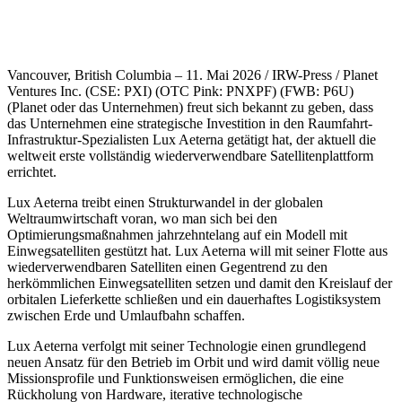
Vancouver, British Columbia – 11. Mai 2026 / IRW-Press / Planet
Ventures Inc. (CSE: PXI) (OTC Pink: PNXPF) (FWB: P6U)
(Planet oder das Unternehmen) freut sich bekannt zu geben, dass
das Unternehmen eine strategische Investition in den Raumfahrt-
Infrastruktur-Spezialisten Lux Aeterna getätigt hat, der aktuell die
weltweit erste vollständig wiederverwendbare Satellitenplattform
errichtet.
Lux Aeterna treibt einen Strukturwandel in der globalen
Weltraumwirtschaft voran, wo man sich bei den
Optimierungsmaßnahmen jahrzehntelang auf ein Modell mit
Einwegsatelliten gestützt hat. Lux Aeterna will mit seiner Flotte aus
wiederverwendbaren Satelliten einen Gegentrend zu den
herkömmlichen Einwegsatelliten setzen und damit den Kreislauf der
orbitalen Lieferkette schließen und ein dauerhaftes Logistiksystem
zwischen Erde und Umlaufbahn schaffen.
Lux Aeterna verfolgt mit seiner Technologie einen grundlegend
neuen Ansatz für den Betrieb im Orbit und wird damit völlig neue
Missionsprofile und Funktionsweisen ermöglichen, die eine
Rückholung von Hardware, iterative technologische