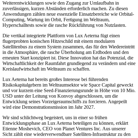
Weiterentwicklungen sowie den Zugang zur Umlaufbahn in
zuverlässigen, kurzen Abständen erforderlich machen. Zu diesen
Anwendungen zählen neue essenzielle Einsatzbereiche wie Orbital-
Computing, Wartung im Orbit, Fertigung im Weltraum,
Hyperschalltests sowie die rasche Rückführung von Nutzlasten.
Die vertikal integrierte Plattform von Lux Aeterna fügt einen
flugerprobten konischen Hitzeschild mit einem modularen
Satellitenbus zu einem System zusammen, das für den Wiedereintritt
in die Atmosphäre, die rasche Überholung am Erdboden und den
erneuten Start konzipiert ist. Diese Innovation hat das Potenzial, die
Wirtschaftlichkeit der Raumfahrt grundlegend zu verändern und eine
Kreislaufwirtschaft im Weltraum zu schaffen.
Lux Aeterna hat bereits großes Interesse bei führenden
Risikokapitalgebern im Weltraumsektor wie Space Capital geweckt
und vor kurzem eine Seed-Finanzierungsrunde in Höhe von 10 Mio.
USD unter der Leitung von Konvoy abgeschlossen, um die
Entwicklung seines Vorzeigeraumschiffs zu forcieren. Angepeilt
wird eine Demonstrationsmission im Jahr 2027.
Wir sind schlichtweg begeistert, uns in einer so frühen
Entwicklungsphase an Lux Aeterna beteiligen zu können, erklärt
Etienne Moshevich, CEO von Planet Ventures Inc. Aus unserer
Sicht zählt eine wiederverwendbare Satelliten-Infrastruktur zu den