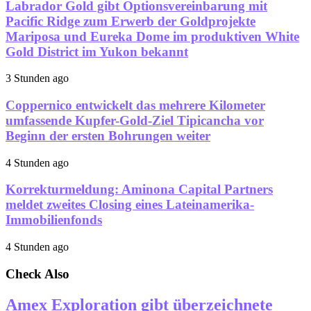
Labrador Gold gibt Optionsvereinbarung mit
Pacific Ridge zum Erwerb der Goldprojekte
Mariposa und Eureka Dome im produktiven White
Gold District im Yukon bekannt
3 Stunden ago
Coppernico entwickelt das mehrere Kilometer
umfassende Kupfer-Gold-Ziel Tipicancha vor
Beginn der ersten Bohrungen weiter
4 Stunden ago
Korrekturmeldung: Aminona Capital Partners
meldet zweites Closing eines Lateinamerika-
Immobilienfonds
4 Stunden ago
Check Also
Amex Exploration gibt überzeichnete