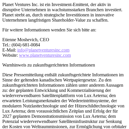
Planet Ventures Inc. ist ein Investment-Emittent, der aktiv in
disruptive Unternehmen in wachstumsstarken Branchen investiert.
Planet strebt an, durch strategische Investitionen in innovative
Unternehmen langfristigen Shareholder-Value zu schaffen.
Für weitere Informationen wenden Sie sich bitte an:
Etienne Moshevich, CEO
Tel.: (604) 681-0084
E-Mail:
info@planetventuresinc.com
Website:
www.planetventuresinc.com
Warnhinweis zu zukunftsgerichteten Informationen
Diese Pressemitteilung enthält zukunftsgerichtete Informationen im
Sinne der geltenden kanadischen Wertpapiergesetze. Zu den
zukunftsgerichteten Informationen zählen unter anderem Aussagen
zu: der geplanten Entwicklung und Kommerzialisierung der
wiederverwendbaren Satellitenplattform von Lux Aeterna; den
erwarteten Leistungsmerkmalen der Wiedereintrittssysteme, der
modularen Nutzlasttechnologie und der Hitzeschildtechnologie von
Lux Aeterna; dem voraussichtlichen Zeitplan und Erfolg der für
2027 geplanten Demonstrationsmission von Lux Aeterna; dem
Potenzial wiederverwendbarer Satelliteninfrastruktur zur Senkung
der Kosten von Weltraummissionen, zur Ermöglichung von orbitaler