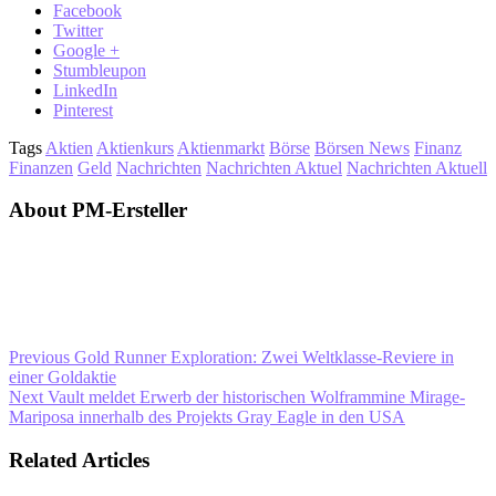
Facebook
Twitter
Google +
Stumbleupon
LinkedIn
Pinterest
Tags
Aktien
Aktienkurs
Aktienmarkt
Börse
Börsen News
Finanz
Finanzen
Geld
Nachrichten
Nachrichten Aktuel
Nachrichten Aktuell
About PM-Ersteller
Previous
Gold Runner Exploration: Zwei Weltklasse-Reviere in
einer Goldaktie
Next
Vault meldet Erwerb der historischen Wolframmine Mirage-
Mariposa innerhalb des Projekts Gray Eagle in den USA
Related Articles