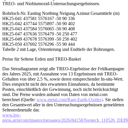
TREO- und Niobiumoxid-Untersuchungsergebnissen.
Bohrloch-Nr. Easting Northing Neigung Azimut Gesamttiefe (m)
HK25-041 437581 5576167 -50 90 336
HK25-042 437744 5575897 -50 90 402
HK25-043 437584 5576065 -50 90 408
HK25-047 437636 5576479 -50 250 477
HK25-049 437678 5576399 -50 250 402
HK25-050 437692 5576296 -55 90 444
Tabelle 2 mit Lage, Orientierung und Endtiefe der Bohrungen.
Preise für Seltene Erden und TREO-Basket
Das Streudiagramm zeigt alle TREO-Ergebnisse der Feldkampagne
des Jahres 2025, mit Ausnahme von 13 Ergebnissen mit TREO-
Gehalten von über 2,5 %, sowie deren entsprechender In-situ-Wert.
Dies entspricht nicht den erwarteten Einnahmen, da bestimmte
Posten, einschließlich der Gewinnung, noch nicht berücksichtigt
sind. Die Preise wurden anhand von Daten von metal.com
berechnet (Quelle:
www.metal.com/Rare-Earth-Oxides)
. Sie stellen
den Gesamtwert aller in den Untersuchungsergebnissen gemeldeten
Seltenerdmetalle dar.
www.irw-
press.at/prcom/images/messages/2026/84158/Neotech_110526_D