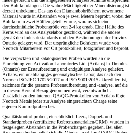
niedergebracht und die angegebenen Analyseabschnitte entsprechen
den Bohrkernlängen. Die wahre Mächtigkeit der Mineralisierung ist
derzeit unbekannt. Das aus den Diamantbohrlöchern gewonnene
Material wurde in Abständen von je zwei Metern beprobt, wobei der
Bohrkern in zwei Hälften geteilt wurde, woraus sich eine
durchschnittliche Probengröße von 2-4 kg ergab. Eine Hälfte des
Kerns wird an das Analyselabor geschickt, während die andere
gemäß den Industriestandards und den Bestimmungen der Provinz
Ontario gelagert wird. Der ursprüngliche Bohrkern wurde von
Neotech-Mitarbeitern vor Ort protokolliert, fotografiert und beprobt.
Die verpackten und katalogisierten Proben wurden an die
Einrichtung von Activation Laboratories Ltd. (Actlabs) in Timmins
(Ontario) zur Erstaufbereitung und endgültigen Analyse geliefert.
Actlabs, ein unabhängiges geoanalytisches Labor, das nach den
Normen ISO-IEC 17025:2017 und ISO 9001:2015 akkreditiert ist,
zeichnete für die gesamte Probenaufbereitung und -analyse, auf die
in diesem Bericht Bezug genommen wird, verantwortlich.
Zusätzlich zu den internen QA/QC-Protokollen von Actlabs fügte
Neotech Metals jeder zur Analyse eingereichten Charge seine
eigenen Kontrollproben bei.
Qualitätskontrollproben, einschließlich Leer-, Doppel- und
Standardproben (zertifizierte Referenzmaterialien/CRM), wurden in
festgelegten Abständen in die Probenchargen gegeben. Bei allen
Analysemethoden belief sich die Mindestanzahl an QA/QC-Proben