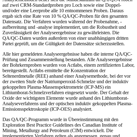
auf zwei CRM-Standardproben pro Loch sowie eine Doppel-
und/oder eine Leerprobe alle 10 entnommenen Proben. Daraus
ergab sich eine Rate von 10 % QA/QC-Proben für den gesamten
Datensatz. Die Verfahren wurden während der Probenahme, -
aufbereitung und -analyse implementiert, um die Robustheit und
Zuverlässigkeit der Analyseergebnisse zu gewährleisten. Die
QA/QC-Daten wurden außerdem von einer unabhängigen dritten
Partei geprüft, um die Gültigkeit der Datensätze sicherzustellen.
Alle hier gemeldeten Analyseergebnisse haben die interne QA/QC-
Prüfung und Zusammenstellung bestanden. Alle Analyseergebnisse
der Bohrkernproben wurden von Actlabs, einem zertifizierten Labor,
bereitgestellt. Actlabs ermittelte die Konzentration der
Seltenerdmetalle (REE) anhand einer Analysemethode, bei der vor
der zweiten Stufe der Natriumperoxid-Schmelze und der induktiv
gekoppelten Plasma-Massenspektrometrie (ICP-MS) ein
Lithiumborat-Schmelzverfahren eingesetzt wurde. Der Gehalt der
Oxide der wichtigsten Elemente wurde anhand des Lithiumborat-
Analyseverfahrens und der optischen induktiv gekoppelten Plasma-
Emissionsspektroskopie (ICP-OES) analysiert.
Das QA/QC-Programm wurde in Übereinstimmung mit den
Exploration Best Practice Guidelines des Canadian Institute of
Mining, Metallurgy and Petroleum (CIM) entwickelt. Die
implementierten Verfahren gelten als angemessen, genau und