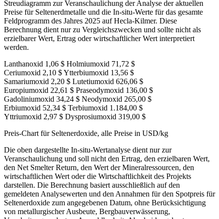
Streudiagramm zur Veranschaulichung der Analyse der aktuellen
Preise für Seltenerdmetalle und die In-situ-Werte für das gesamte
Feldprogramm des Jahres 2025 auf Hecla-Kilmer. Diese
Berechnung dient nur zu Vergleichszwecken und sollte nicht als
erzielbarer Wert, Ertrag oder wirtschaftlicher Wert interpretiert
werden.
Lanthanoxid 1,06 $ Holmiumoxid 71,72 $
Ceriumoxid 2,10 $ Ytterbiumoxid 13,56 $
Samariumoxid 2,20 $ Lutetiumoxid 626,06 $
Europiumoxid 22,61 $ Praseodymoxid 136,00 $
Gadoliniumoxid 34,24 $ Neodymoxid 265,00 $
Erbiumoxid 52,34 $ Terbiumoxid 1.184,00 $
Yttriumoxid 2,97 $ Dysprosiumoxid 319,00 $
Preis-Chart für Seltenerdoxide, alle Preise in USD/kg
Die oben dargestellte In-situ-Wertanalyse dient nur zur
Veranschaulichung und soll nicht den Ertrag, den erzielbaren Wert,
den Net Smelter Return, den Wert der Mineralressourcen, den
wirtschaftlichen Wert oder die Wirtschaftlichkeit des Projekts
darstellen. Die Berechnung basiert ausschließlich auf den
gemeldeten Analysewerten und den Annahmen für den Spotpreis für
Seltenerdoxide zum angegebenen Datum, ohne Berücksichtigung
von metallurgischer Ausbeute, Bergbauverwässerung,