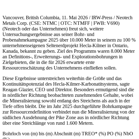
Vancouver, British Columbia, 11. Mai 2026 / IRW-Press / Neotech
Metals Corp. (CSE: NTMC | OTC: NTMFF | FWB: V690)
(Neotech oder das Unternehmen) freut sich, weitere
Untersuchungsergebnisse aus seiner Bohr- und
Probenahmekampagne 2025 über 10.000 Meter in seinem zu 100 %
unternehmenseigenen Seltenerdprojekt Hecla-Kilmer in Ontario,
Kanada, bekannt zu geben. Ziel des Programms waren 8.000 Meter
an Definitions-, Erweiterungs- und Explorationsbohrungen in
Zielgebieten, die in die für 2026 erwartete erste
Ressourcenschätzung des Unternehmens einfließen sollen.
Diese Ergebnisse unterstreichen weiterhin die Größe und das
Kontinuitätspotenzial des Hecla-Kilmer-Karbonatitsystems, sagte
Reagan Glazier, CEO und Direktor. Besonders ermutigend sind die
in nördlicher Richtung beobachteten zunehmenden Gehalte, wobei
die Mineralisierung sowohl entlang des Streichens als auch in der
Tiefe offen bleibt. Die im Jahr 2025 durchgeführte Bohrkampagne
zur Ressourcendefinition verbindet nun die Mineralisierung von der
südlichen Ausdehnung der Pike Zone aus in nördlicher Richtung
über eine Streichlänge von rund 1.600 Metern.
Bohrloch von (m) bis (m) Abschnitt (m) TREO* (%) PO (%) NbO