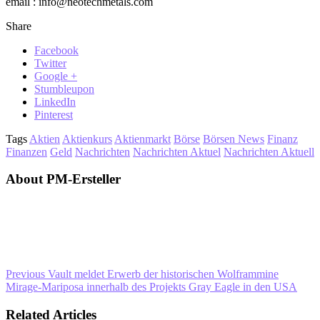
email : info@neotechmetals.com
Share
Facebook
Twitter
Google +
Stumbleupon
LinkedIn
Pinterest
Tags
Aktien
Aktienkurs
Aktienmarkt
Börse
Börsen News
Finanz
Finanzen
Geld
Nachrichten
Nachrichten Aktuel
Nachrichten Aktuell
About PM-Ersteller
Previous
Vault meldet Erwerb der historischen Wolframmine
Mirage-Mariposa innerhalb des Projekts Gray Eagle in den USA
Related Articles