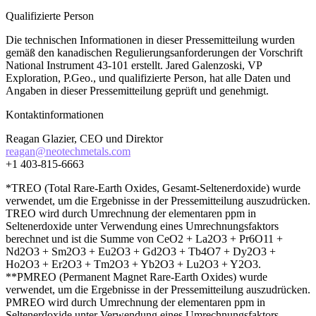
Qualifizierte Person
Die technischen Informationen in dieser Pressemitteilung wurden
gemäß den kanadischen Regulierungsanforderungen der Vorschrift
National Instrument 43-101 erstellt. Jared Galenzoski, VP
Exploration, P.Geo., und qualifizierte Person, hat alle Daten und
Angaben in dieser Pressemitteilung geprüft und genehmigt.
Kontaktinformationen
Reagan Glazier, CEO und Direktor
reagan@neotechmetals.com
+1 403-815-6663
*TREO (Total Rare-Earth Oxides, Gesamt-Seltenerdoxide) wurde
verwendet, um die Ergebnisse in der Pressemitteilung auszudrücken.
TREO wird durch Umrechnung der elementaren ppm in
Seltenerdoxide unter Verwendung eines Umrechnungsfaktors
berechnet und ist die Summe von CeO2 + La2O3 + Pr6O11 +
Nd2O3 + Sm2O3 + Eu2O3 + Gd2O3 + Tb4O7 + Dy2O3 +
Ho2O3 + Er2O3 + Tm2O3 + Yb2O3 + Lu2O3 + Y2O3.
**PMREO (Permanent Magnet Rare-Earth Oxides) wurde
verwendet, um die Ergebnisse in der Pressemitteilung auszudrücken.
PMREO wird durch Umrechnung der elementaren ppm in
Seltenerdoxide unter Verwendung eines Umrechnungsfaktors