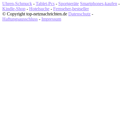
Uhren-Schmuck
-
Tablet-Pcs
-
Sportgeräte
Smartphones-kaufen
-
Kindle-Shop
-
Hotelsuche
-
Fernseher-bestseller
© Copyright top-netznachrichten.de
Datenschutz
-
Haftungsausschluss
-
Impressum