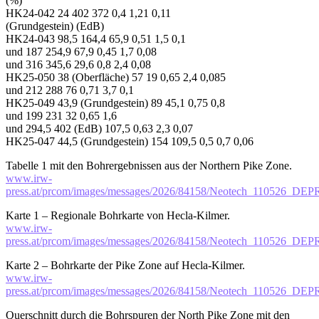
(%)
HK24-042 24 402 372 0,4 1,21 0,11
(Grundgestein) (EdB)
HK24-043 98,5 164,4 65,9 0,51 1,5 0,1
und 187 254,9 67,9 0,45 1,7 0,08
und 316 345,6 29,6 0,8 2,4 0,08
HK25-050 38 (Oberfläche) 57 19 0,65 2,4 0,085
und 212 288 76 0,71 3,7 0,1
HK25-049 43,9 (Grundgestein) 89 45,1 0,75 0,8
und 199 231 32 0,65 1,6
und 294,5 402 (EdB) 107,5 0,63 2,3 0,07
HK25-047 44,5 (Grundgestein) 154 109,5 0,5 0,7 0,06
Tabelle 1 mit den Bohrergebnissen aus der Northern Pike Zone.
www.irw-
press.at/prcom/images/messages/2026/84158/Neotech_110526_D
Karte 1 – Regionale Bohrkarte von Hecla-Kilmer.
www.irw-
press.at/prcom/images/messages/2026/84158/Neotech_110526_D
Karte 2 – Bohrkarte der Pike Zone auf Hecla-Kilmer.
www.irw-
press.at/prcom/images/messages/2026/84158/Neotech_110526_D
Querschnitt durch die Bohrspuren der North Pike Zone mit den