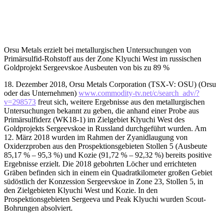
Orsu Metals erzielt bei metallurgischen Untersuchungen von
Primärsulfid-Rohstoff aus der Zone Klyuchi West im russischen
Goldprojekt Sergeevskoe Ausbeuten von bis zu 89 %
18. Dezember 2018, Orsu Metals Corporation (TSX-V: OSU) (Orsu
oder das Unternehmen)
www.commodity-tv.net/c/search_adv/?
v=298573
freut sich, weitere Ergebnisse aus den metallurgischen
Untersuchungen bekannt zu geben, die anhand einer Probe aus
Primärsulfiderz (WK18-1) im Zielgebiet Klyuchi West des
Goldprojekts Sergeevskoe in Russland durchgeführt wurden. Am
12. März 2018 wurden im Rahmen der Zyanidlaugung von
Oxiderzproben aus den Prospektionsgebieten Stollen 5 (Ausbeute
85,17 % – 95,3 %) und Kozie (91,72 % – 92,32 %) bereits positive
Ergebnisse erzielt. Die 2018 gebohrten Löcher und errichteten
Gräben befinden sich in einem ein Quadratkilometer großen Gebiet
südöstlich der Konzession Sergeevskoe in Zone 23, Stollen 5, in
den Zielgebieten Klyuchi West und Kozie. In den
Prospektionsgebieten Sergeeva und Peak Klyuchi wurden Scout-
Bohrungen absolviert.