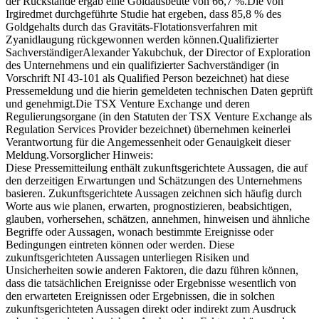
der Rückstände ergab eine Goldausbeute von 66,7 %.Die von
Irgiredmet durchgeführte Studie hat ergeben, dass 85,8 % des
Goldgehalts durch das Gravitäts-Flotationsverfahren mit
Zyanidlaugung rückgewonnen werden können.Qualifizierter
SachverständigerAlexander Yakubchuk, der Director of Exploration
des Unternehmens und ein qualifizierter Sachverständiger (in
Vorschrift NI 43-101 als Qualified Person bezeichnet) hat diese
Pressemeldung und die hierin gemeldeten technischen Daten geprüft
und genehmigt.Die TSX Venture Exchange und deren
Regulierungsorgane (in den Statuten der TSX Venture Exchange als
Regulation Services Provider bezeichnet) übernehmen keinerlei
Verantwortung für die Angemessenheit oder Genauigkeit dieser
Meldung.Vorsorglicher Hinweis:
Diese Pressemitteilung enthält zukunftsgerichtete Aussagen, die auf
den derzeitigen Erwartungen und Schätzungen des Unternehmens
basieren. Zukunftsgerichtete Aussagen zeichnen sich häufig durch
Worte aus wie planen, erwarten, prognostizieren, beabsichtigen,
glauben, vorhersehen, schätzen, annehmen, hinweisen und ähnliche
Begriffe oder Aussagen, wonach bestimmte Ereignisse oder
Bedingungen eintreten können oder werden. Diese
zukunftsgerichteten Aussagen unterliegen Risiken und
Unsicherheiten sowie anderen Faktoren, die dazu führen können,
dass die tatsächlichen Ereignisse oder Ergebnisse wesentlich von
den erwarteten Ereignissen oder Ergebnissen, die in solchen
zukunftsgerichteten Aussagen direkt oder indirekt zum Ausdruck