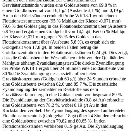
Gravitätsrückstände wurden eine Goldausbeute von 69,8 % in
einem Goldkonzentrat von 16,1 g/t (Ausbeute 3,1 %) und 0,19 g/t
Au in den Rückständen ermittelt.Probe WK18-1 wurde einem
Flotationstest unterzogen (95 % Mahlgut der Klasse -0,071 mm).
79,6 % des Goldes ging in das Flotationskonzentrat über (Ausbeute
6,9 %) und ergab einen Goldgehalt von 14,5 g/t. Bei 65 % Mahlgut
der Klasse -0,071 mm gingen 78 % des Goldes in das
Flotationskonzentrat über (Ausbeute 5,8 %), es ergab sich ein
Goldgehalt von 17,8 g/t. In beiden Fällen betrug die
Goldkonzentration in den Flotationsrückständen 0,24 g/t. Dies zeigt,
dass die Goldausbeute im Wesentlichen nicht von der Qualität des
Mahlguts abhängt.ZyanidlaugungstestsDie direkte Zyanidlaugung
der Probe WK18-1 ergab über 24 Stunden eine Goldausbeute von
80 %.Die Zyanidlaugung des speziell aufbereiteten
Gravitätskonzentrats (Goldgehalt 63 g/t) über 24 Stunden erbrachte
eine Goldausbeute zwischen 82,6 und 85,7 %. Die zusätzliche
Zyanidlaugung der zermahlenen Reststoffe aus dem
Gravitätsverfahren ergab eine Goldausbeute von insgesamt 89 %.
Die Zyanidlaugung der Gravitätsrückstände (0,8 g/t Au) erbrachte
eine Goldausbeute von 78,2 %, wobei 0,19 g/t Au in den
Rückständen verblieb.Die Zyanidlaugung des speziell aufbereiteten
Flotationskonzentrats (Goldgehalt 18 g/t) über 24 Stunden erbrachte
eine Goldausbeute zwischen 79,82 und 80,65 %. In den
Flotationsrückständen verblieben 0,19 g/t Au. Die Zyanidlaugung