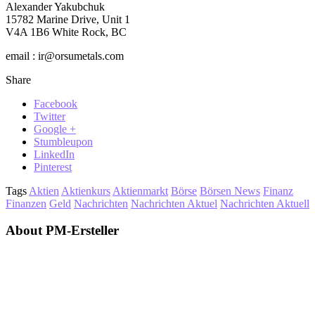
Alexander Yakubchuk
15782 Marine Drive, Unit 1
V4A 1B6 White Rock, BC
email : ir@orsumetals.com
Share
Facebook
Twitter
Google +
Stumbleupon
LinkedIn
Pinterest
Tags
Aktien
Aktienkurs
Aktienmarkt
Börse
Börsen News
Finanz
Finanzen
Geld
Nachrichten
Nachrichten Aktuel
Nachrichten Aktuell
About PM-Ersteller