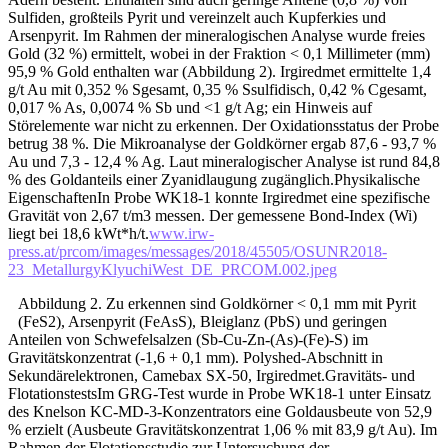
Sulfiden, großteils Pyrit und vereinzelt auch Kupferkies und
Arsenpyrit. Im Rahmen der mineralogischen Analyse wurde freies
Gold (32 %) ermittelt, wobei in der Fraktion < 0,1 Millimeter (mm)
95,9 % Gold enthalten war (Abbildung 2). Irgiredmet ermittelte 1,4
g/t Au mit 0,352 % Sgesamt, 0,35 % Ssulfidisch, 0,42 % Cgesamt,
0,017 % As, 0,0074 % Sb und <1 g/t Ag; ein Hinweis auf
Störelemente war nicht zu erkennen. Der Oxidationsstatus der Probe
betrug 38 %. Die Mikroanalyse der Goldkörner ergab 87,6 - 93,7 %
Au und 7,3 - 12,4 % Ag. Laut mineralogischer Analyse ist rund 84,8
% des Goldanteils einer Zyanidlaugung zugänglich.Physikalische
EigenschaftenIn Probe WK18-1 konnte Irgiredmet eine spezifische
Gravität von 2,67 t/m3 messen. Der gemessene Bond-Index (Wi)
liegt bei 18,6 kWt*h/t.
www.irw-
press.at/prcom/images/messages/2018/45505/OSUNR2018-
23_MetallurgyKlyuchiWest_DE_PRCOM.002.jpeg
Abbildung 2. Zu erkennen sind Goldkörner < 0,1 mm mit Pyrit
(FeS2), Arsenpyrit (FeAsS), Bleiglanz (PbS) und geringen
Anteilen von Schwefelsalzen (Sb-Cu-Zn-(As)-(Fe)-S) im
Gravitätskonzentrat (-1,6 + 0,1 mm). Polyshed-Abschnitt in
Sekundärelektronen, Camebax SX-50, Irgiredmet.Gravitäts- und
FlotationstestsIm GRG-Test wurde in Probe WK18-1 unter Einsatz
des Knelson KC-MD-3-Konzentrators eine Goldausbeute von 52,9
% erzielt (Ausbeute Gravitätskonzentrat 1,06 % mit 83,9 g/t Au). Im
Rahmen der Flotationsstudie zur Untersuchung der