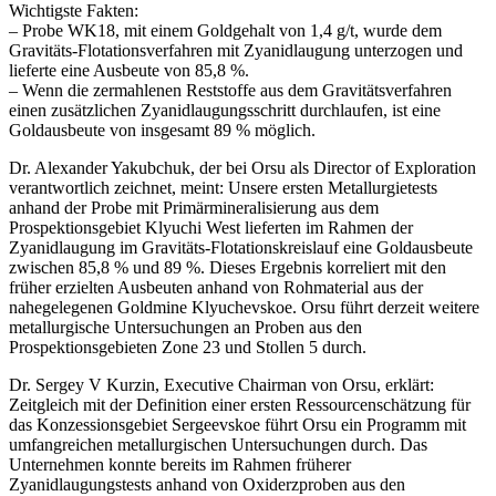
Wichtigste Fakten:
– Probe WK18, mit einem Goldgehalt von 1,4 g/t, wurde dem
Gravitäts-Flotationsverfahren mit Zyanidlaugung unterzogen und
lieferte eine Ausbeute von 85,8 %.
– Wenn die zermahlenen Reststoffe aus dem Gravitätsverfahren
einen zusätzlichen Zyanidlaugungsschritt durchlaufen, ist eine
Goldausbeute von insgesamt 89 % möglich.
Dr. Alexander Yakubchuk, der bei Orsu als Director of Exploration
verantwortlich zeichnet, meint: Unsere ersten Metallurgietests
anhand der Probe mit Primärmineralisierung aus dem
Prospektionsgebiet Klyuchi West lieferten im Rahmen der
Zyanidlaugung im Gravitäts-Flotationskreislauf eine Goldausbeute
zwischen 85,8 % und 89 %. Dieses Ergebnis korreliert mit den
früher erzielten Ausbeuten anhand von Rohmaterial aus der
nahegelegenen Goldmine Klyuchevskoe. Orsu führt derzeit weitere
metallurgische Untersuchungen an Proben aus den
Prospektionsgebieten Zone 23 und Stollen 5 durch.
Dr. Sergey V Kurzin, Executive Chairman von Orsu, erklärt:
Zeitgleich mit der Definition einer ersten Ressourcenschätzung für
das Konzessionsgebiet Sergeevskoe führt Orsu ein Programm mit
umfangreichen metallurgischen Untersuchungen durch. Das
Unternehmen konnte bereits im Rahmen früherer
Zyanidlaugungstests anhand von Oxiderzproben aus den