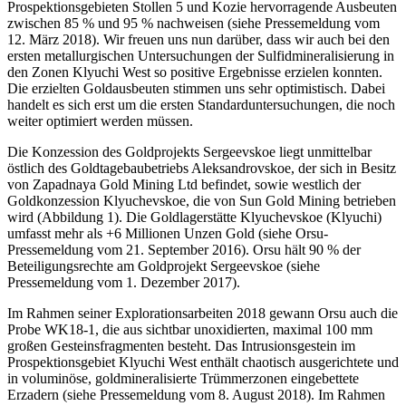
Prospektionsgebieten Stollen 5 und Kozie hervorragende Ausbeuten
zwischen 85 % und 95 % nachweisen (siehe Pressemeldung vom
12. März 2018). Wir freuen uns nun darüber, dass wir auch bei den
ersten metallurgischen Untersuchungen der Sulfidmineralisierung in
den Zonen Klyuchi West so positive Ergebnisse erzielen konnten.
Die erzielten Goldausbeuten stimmen uns sehr optimistisch. Dabei
handelt es sich erst um die ersten Standarduntersuchungen, die noch
weiter optimiert werden müssen.
Die Konzession des Goldprojekts Sergeevskoe liegt unmittelbar
östlich des Goldtagebaubetriebs Aleksandrovskoe, der sich in Besitz
von Zapadnaya Gold Mining Ltd befindet, sowie westlich der
Goldkonzession Klyuchevskoe, die von Sun Gold Mining betrieben
wird (Abbildung 1). Die Goldlagerstätte Klyuchevskoe (Klyuchi)
umfasst mehr als +6 Millionen Unzen Gold (siehe Orsu-
Pressemeldung vom 21. September 2016). Orsu hält 90 % der
Beteiligungsrechte am Goldprojekt Sergeevskoe (siehe
Pressemeldung vom 1. Dezember 2017).
Im Rahmen seiner Explorationsarbeiten 2018 gewann Orsu auch die
Probe WK18-1, die aus sichtbar unoxidierten, maximal 100 mm
großen Gesteinsfragmenten besteht. Das Intrusionsgestein im
Prospektionsgebiet Klyuchi West enthält chaotisch ausgerichtete und
in voluminöse, goldmineralisierte Trümmerzonen eingebettete
Erzadern (siehe Pressemeldung vom 8. August 2018). Im Rahmen