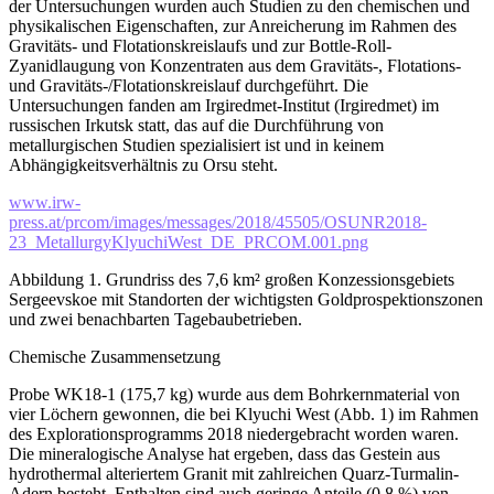
der Untersuchungen wurden auch Studien zu den chemischen und
physikalischen Eigenschaften, zur Anreicherung im Rahmen des
Gravitäts- und Flotationskreislaufs und zur Bottle-Roll-
Zyanidlaugung von Konzentraten aus dem Gravitäts-, Flotations-
und Gravitäts-/Flotationskreislauf durchgeführt. Die
Untersuchungen fanden am Irgiredmet-Institut (Irgiredmet) im
russischen Irkutsk statt, das auf die Durchführung von
metallurgischen Studien spezialisiert ist und in keinem
Abhängigkeitsverhältnis zu Orsu steht.
www.irw-
press.at/prcom/images/messages/2018/45505/OSUNR2018-
23_MetallurgyKlyuchiWest_DE_PRCOM.001.png
Abbildung 1. Grundriss des 7,6 km² großen Konzessionsgebiets
Sergeevskoe mit Standorten der wichtigsten Goldprospektionszonen
und zwei benachbarten Tagebaubetrieben.
Chemische Zusammensetzung
Probe WK18-1 (175,7 kg) wurde aus dem Bohrkernmaterial von
vier Löchern gewonnen, die bei Klyuchi West (Abb. 1) im Rahmen
des Explorationsprogramms 2018 niedergebracht worden waren.
Die mineralogische Analyse hat ergeben, dass das Gestein aus
hydrothermal alteriertem Granit mit zahlreichen Quarz-Turmalin-
Adern besteht. Enthalten sind auch geringe Anteile (0,8 %) von