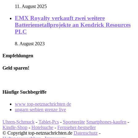
11. August 2025
EMX Royalty verkauft zwei weitere
Batteriemetallprojekte an Kendrick Resources
PLC
8. August 2023
Empfehlungen
Geld sparen!
Häufige Suchbegriffe
www top-netznachrichten de
ungarn serbien grenze live
Uhren-Schmuck
-
Tablet-Pcs
-
Sportgeräte
Smartphones-kaufen
-
Kindle-Shop
-
Hotelsuche
-
Fernseher-bestseller
© Copyright top-netznachrichten.de
Datenschutz
-