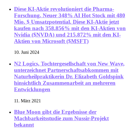
Diese KI-Aktie revolutioniert die Pharma-
Forschung. Neuer 348% AI Hot Stock mit 480
Mio. $ Umsatzpotential. Diese KI-Aktie jetzt
kaufen nach 358.856% mit den KI-Aktien von
Nvidia ($NVDA) und 215.872% mit den KI-
Aktien von Microsoft ($MSFT)
10. Juni 2024
N2 Logics, Tochtergesellschaft von New Wave,
unterzeichnet Partnerschaftsabkommen mit
Naturheilpraktikerin Dr. Elizabeth Goldspink
hinsichtlich Zusammenarbeit an mehreren
Entwicklungen
11. März 2021
Blue Moon gibt die Ergebnisse der
Machbarkeitsstudie zum Nussir-Projekt
bekannt