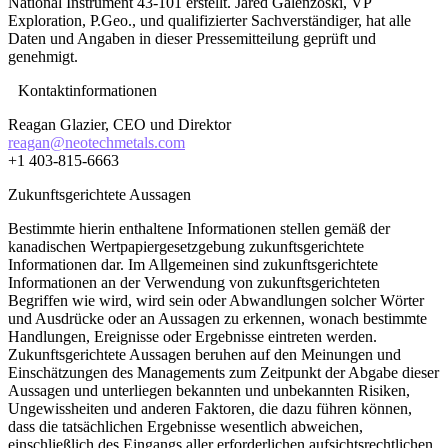
National Instrument 43-101 erstellt. Jared Galenzoski, VP
Exploration, P.Geo., und qualifizierter Sachverständiger, hat alle
Daten und Angaben in dieser Pressemitteilung geprüft und
genehmigt.
Kontaktinformationen
Reagan Glazier, CEO und Direktor
reagan@neotechmetals.com
+1 403-815-6663
Zukunftsgerichtete Aussagen
Bestimmte hierin enthaltene Informationen stellen gemäß der
kanadischen Wertpapiergesetzgebung zukunftsgerichtete
Informationen dar. Im Allgemeinen sind zukunftsgerichtete
Informationen an der Verwendung von zukunftsgerichteten
Begriffen wie wird, wird sein oder Abwandlungen solcher Wörter
und Ausdrücke oder an Aussagen zu erkennen, wonach bestimmte
Handlungen, Ereignisse oder Ergebnisse eintreten werden.
Zukunftsgerichtete Aussagen beruhen auf den Meinungen und
Einschätzungen des Managements zum Zeitpunkt der Abgabe dieser
Aussagen und unterliegen bekannten und unbekannten Risiken,
Ungewissheiten und anderen Faktoren, die dazu führen können,
dass die tatsächlichen Ergebnisse wesentlich abweichen,
einschließlich des Eingangs aller erforderlichen aufsichtsrechtlichen