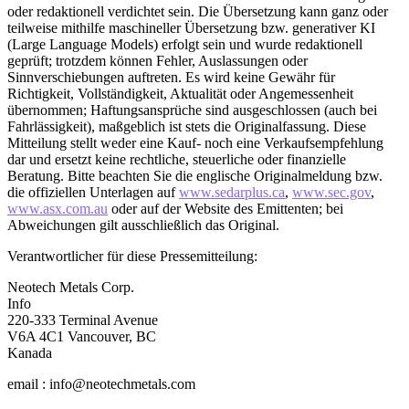
oder redaktionell verdichtet sein. Die Übersetzung kann ganz oder
teilweise mithilfe maschineller Übersetzung bzw. generativer KI
(Large Language Models) erfolgt sein und wurde redaktionell
geprüft; trotzdem können Fehler, Auslassungen oder
Sinnverschiebungen auftreten. Es wird keine Gewähr für
Richtigkeit, Vollständigkeit, Aktualität oder Angemessenheit
übernommen; Haftungsansprüche sind ausgeschlossen (auch bei
Fahrlässigkeit), maßgeblich ist stets die Originalfassung. Diese
Mitteilung stellt weder eine Kauf- noch eine Verkaufsempfehlung
dar und ersetzt keine rechtliche, steuerliche oder finanzielle
Beratung. Bitte beachten Sie die englische Originalmeldung bzw.
die offiziellen Unterlagen auf
www.sedarplus.ca
,
www.sec.gov
,
www.asx.com.au
oder auf der Website des Emittenten; bei
Abweichungen gilt ausschließlich das Original.
Verantwortlicher für diese Pressemitteilung:
Neotech Metals Corp.
Info
220-333 Terminal Avenue
V6A 4C1 Vancouver, BC
Kanada
email : info@neotechmetals.com