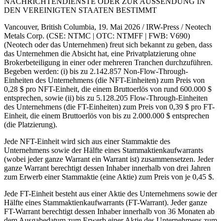
NACHRICHTENDIENSTE ODER ZUR AUSSENDUNG IN
DEN VEREINIGTEN STAATEN BESTIMMT
Vancouver, British Columbia, 19. Mai 2026 / IRW-Press / Neotech
Metals Corp. (CSE: NTMC | OTC: NTMFF | FWB: V690)
(Neotech oder das Unternehmen) freut sich bekannt zu geben, dass
das Unternehmen die Absicht hat, eine Privatplatzierung ohne
Brokerbeteiligung in einer oder mehreren Tranchen durchzuführen.
Begeben werden: (i) bis zu 2.142.857 Non-Flow-Through-
Einheiten des Unternehmens (die NFT-Einheiten) zum Preis von
0,28 $ pro NFT-Einheit, die einem Bruttoerlös von rund 600.000 $
entsprechen, sowie (ii) bis zu 5.128.205 Flow-Through-Einheiten
des Unternehmens (die FT-Einheiten) zum Preis von 0,39 $ pro FT-
Einheit, die einem Bruttoerlös von bis zu 2.000.000 $ entsprechen
(die Platzierung).
Jede NFT-Einheit wird sich aus einer Stammaktie des
Unternehmens sowie der Hälfte eines Stammaktienkaufwarrants
(wobei jeder ganze Warrant ein Warrant ist) zusammensetzen. Jeder
ganze Warrant berechtigt dessen Inhaber innerhalb von drei Jahren
zum Erwerb einer Stammaktie (eine Aktie) zum Preis von je 0,45 $.
Jede FT-Einheit besteht aus einer Aktie des Unternehmens sowie der
Hälfte eines Stammaktienkaufwarrants (FT-Warrant). Jeder ganze
FT-Warrant berechtigt dessen Inhaber innerhalb von 36 Monaten ab
dem Ausgabedatum zum Erwerb einer Aktie des Unternehmens zum