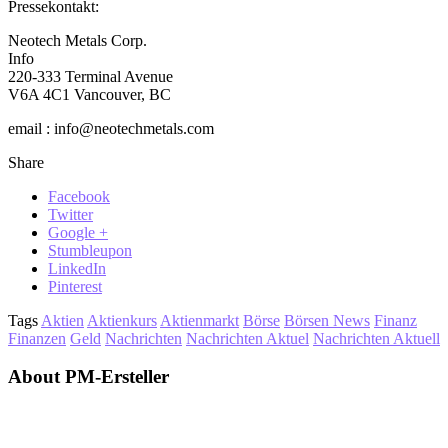
Pressekontakt:
Neotech Metals Corp.
Info
220-333 Terminal Avenue
V6A 4C1 Vancouver, BC
email : info@neotechmetals.com
Share
Facebook
Twitter
Google +
Stumbleupon
LinkedIn
Pinterest
Tags
Aktien
Aktienkurs
Aktienmarkt
Börse
Börsen News
Finanz
Finanzen
Geld
Nachrichten
Nachrichten Aktuel
Nachrichten Aktuell
About PM-Ersteller