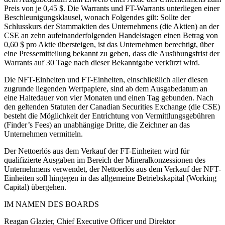
Preis von je 0,45 $. Die Warrants und FT-Warrants unterliegen einer
Beschleunigungsklausel, wonach Folgendes gilt: Sollte der
Schlusskurs der Stammaktien des Unternehmens (die Aktien) an der
CSE an zehn aufeinanderfolgenden Handelstagen einen Betrag von
0,60 $ pro Aktie übersteigen, ist das Unternehmen berechtigt, über
eine Pressemitteilung bekannt zu geben, dass die Ausübungsfrist der
Warrants auf 30 Tage nach dieser Bekanntgabe verkürzt wird.
Die NFT-Einheiten und FT-Einheiten, einschließlich aller diesen
zugrunde liegenden Wertpapiere, sind ab dem Ausgabedatum an
eine Haltedauer von vier Monaten und einen Tag gebunden. Nach
den geltenden Statuten der Canadian Securities Exchange (die CSE)
besteht die Möglichkeit der Entrichtung von Vermittlungsgebühren
(Finder’s Fees) an unabhängige Dritte, die Zeichner an das
Unternehmen vermitteln.
Der Nettoerlös aus dem Verkauf der FT-Einheiten wird für
qualifizierte Ausgaben im Bereich der Mineralkonzessionen des
Unternehmens verwendet, der Nettoerlös aus dem Verkauf der NFT-
Einheiten soll hingegen in das allgemeine Betriebskapital (Working
Capital) übergehen.
IM NAMEN DES BOARDS
Reagan Glazier, Chief Executive Officer und Direktor