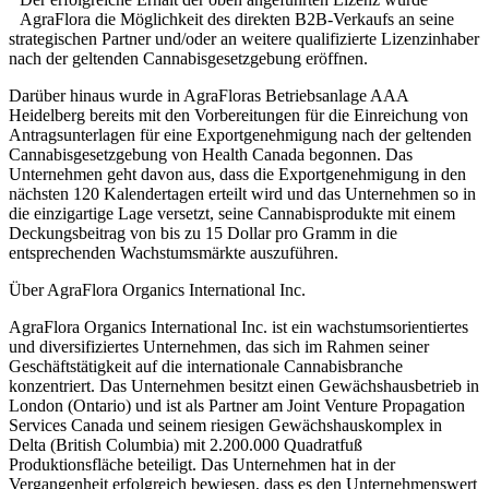
AgraFlora die Möglichkeit des direkten B2B-Verkaufs an seine
strategischen Partner und/oder an weitere qualifizierte Lizenzinhaber
nach der geltenden Cannabisgesetzgebung eröffnen.
Darüber hinaus wurde in AgraFloras Betriebsanlage AAA
Heidelberg bereits mit den Vorbereitungen für die Einreichung von
Antragsunterlagen für eine Exportgenehmigung nach der geltenden
Cannabisgesetzgebung von Health Canada begonnen. Das
Unternehmen geht davon aus, dass die Exportgenehmigung in den
nächsten 120 Kalendertagen erteilt wird und das Unternehmen so in
die einzigartige Lage versetzt, seine Cannabisprodukte mit einem
Deckungsbeitrag von bis zu 15 Dollar pro Gramm in die
entsprechenden Wachstumsmärkte auszuführen.
Über AgraFlora Organics International Inc.
AgraFlora Organics International Inc. ist ein wachstumsorientiertes
und diversifiziertes Unternehmen, das sich im Rahmen seiner
Geschäftstätigkeit auf die internationale Cannabisbranche
konzentriert. Das Unternehmen besitzt einen Gewächshausbetrieb in
London (Ontario) und ist als Partner am Joint Venture Propagation
Services Canada und seinem riesigen Gewächshauskomplex in
Delta (British Columbia) mit 2.200.000 Quadratfuß
Produktionsfläche beteiligt. Das Unternehmen hat in der
Vergangenheit erfolgreich bewiesen, dass es den Unternehmenswert