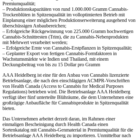
Premiumqualität;
– Produktionskapazitäten von rund 1.000.000 Gramm Cannabis-
Trockenblüten in Spitzenqualität im volloptimierten Betrieb mit
Einplanung einer möglichen Produktionserweiterung ausgehend von
überschüssigen Anbaubereichen;
– Erfolgreiche Rückgewinnung von 225.000 Gramm hochwertigen
Cannabis-Schnittresten (Trim), die zu Cannabis-Nebenprodukten
mit Mehrwert verarbeitet werden;
– Erfolgreiche Ernte von Cannabis-Erstpflanzen in Spitzenqualität;
– Geplanter Export von fertigen Cannabis-Formfaktoren in
Wachstumsmärkte wie Indien und Thailand, mit einem
Deckungsbeitrag von bis zu 15 Dollar pro Gramm
AAA Heidelberg ist eine für den Anbau von Cannabis lizenzierte
Betriebsanlage, die nach den einschlägigen ACMPR-Vorschriften
von Health Canada (Access to Cannabis for Medical Purposes
Regulations) betrieben wird. Die Betriebsanlage AAA Heidelberg
verfügt über fünf unterteilte Blühräume, die dem Unternehmen eine
großzügige Anbaufläche für Cannabisprodukte in Spitzenqualität
bieten.
Das Unternehmen arbeitet derzeit daran, im Rahmen einer
einmaligen Bescheinigung durch Health Canada einen
Sortenkatalog mit Cannabis-Genmaterial in Premiumqualität für die
Betriebsanlage AAA Heidelberg zu importieren. Unmittelbar nach