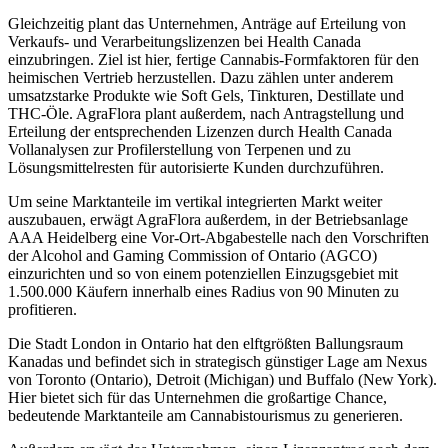
Gleichzeitig plant das Unternehmen, Anträge auf Erteilung von
Verkaufs- und Verarbeitungslizenzen bei Health Canada
einzubringen. Ziel ist hier, fertige Cannabis-Formfaktoren für den
heimischen Vertrieb herzustellen. Dazu zählen unter anderem
umsatzstarke Produkte wie Soft Gels, Tinkturen, Destillate und
THC-Öle. AgraFlora plant außerdem, nach Antragstellung und
Erteilung der entsprechenden Lizenzen durch Health Canada
Vollanalysen zur Profilerstellung von Terpenen und zu
Lösungsmittelresten für autorisierte Kunden durchzuführen.
Um seine Marktanteile im vertikal integrierten Markt weiter
auszubauen, erwägt AgraFlora außerdem, in der Betriebsanlage
AAA Heidelberg eine Vor-Ort-Abgabestelle nach den Vorschriften
der Alcohol and Gaming Commission of Ontario (AGCO)
einzurichten und so von einem potenziellen Einzugsgebiet mit
1.500.000 Käufern innerhalb eines Radius von 90 Minuten zu
profitieren.
Die Stadt London in Ontario hat den elftgrößten Ballungsraum
Kanadas und befindet sich in strategisch günstiger Lage am Nexus
von Toronto (Ontario), Detroit (Michigan) und Buffalo (New York).
Hier bietet sich für das Unternehmen die großartige Chance,
bedeutende Marktanteile am Cannabistourismus zu generieren.