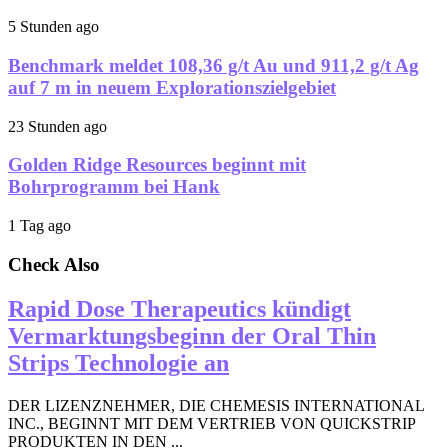
5 Stunden ago
Benchmark meldet 108,36 g/t Au und 911,2 g/t Ag
auf 7 m in neuem Explorationszielgebiet
23 Stunden ago
Golden Ridge Resources beginnt mit
Bohrprogramm bei Hank
1 Tag ago
Check Also
Rapid Dose Therapeutics kündigt
Vermarktungsbeginn der Oral Thin
Strips Technologie an
DER LIZENZNEHMER, DIE CHEMESIS INTERNATIONAL
INC., BEGINNT MIT DEM VERTRIEB VON QUICKSTRIP
PRODUKTEN IN DEN ...