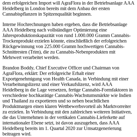
dem erfolgreichen Import will AgraFlora in der Betriebsanlage AAA
Heidelberg in London bereits mit dem Anbau der ersten
Cannabispflanzen in Spitzenqualität beginnen.
Interne Hochrechnungen haben ergeben, dass die Betriebsanlage
AAA Heidelberg nach vollständiger Optimierung eine
Jahresproduktionskapazität von rund 1.000.000 Gramm Cannabis-
Trockenprodukt erzielen könnte, einschließlich der erfolgreichen
Rückgewinnung von 225.000 Gramm hochwertigen Cannabis-
Schnittresten (Trim), die zu Cannabis-Nebenprodukten mit
Mehrwert verarbeitet werden.
Brandon Boddy, Chief Executive Officer und Chairman von
AgraFlora, erklärt: Der erfolgreiche Erhalt einer
Exportgenehmigung von Health Canada, in Verbindung mit einer
Verarbeitungslizenz und einer Verkaufslizenz, wird AAA
Heidelberg in die Lage versetzen, fertige Cannabis-Formfaktoren in
verschiedene hochkarätige Cannabis-Wachstumsmärkte wie Indien
und Thailand zu exportieren und so neben beachtlichen
Produktmargen einen klaren Wettbewerbsvorteil als Marktvorreiter
zu erzielen. In Verbindung mit den zahlreichen weiteren Initiativen,
die das Unternehmen in der vertikalen Cannabis-Lieferkette auf
internationaler Ebene setzt, ist davon auszugehen, dass AAA
Heidelberg bereits im 1. Quartal 2020 zur Umsatzgenerierung
beitragen wird.