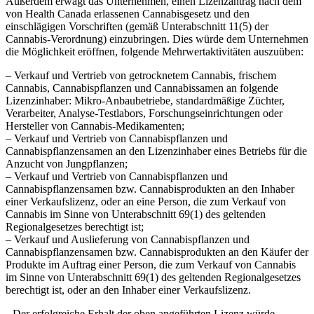
Außerdem erwägt das Unternehmen, einen Lizenzantrag nach dem
von Health Canada erlassenen Cannabisgesetz und den
einschlägigen Vorschriften (gemäß Unterabschnitt 11(5) der
Cannabis-Verordnung) einzubringen. Dies würde dem Unternehmen
die Möglichkeit eröffnen, folgende Mehrwertaktivitäten auszuüben:
– Verkauf und Vertrieb von getrocknetem Cannabis, frischem
Cannabis, Cannabispflanzen und Cannabissamen an folgende
Lizenzinhaber: Mikro-Anbaubetriebe, standardmäßige Züchter,
Verarbeiter, Analyse-Testlabors, Forschungseinrichtungen oder
Hersteller von Cannabis-Medikamenten;
– Verkauf und Vertrieb von Cannabispflanzen und
Cannabispflanzensamen an den Lizenzinhaber eines Betriebs für die
Anzucht von Jungpflanzen;
– Verkauf und Vertrieb von Cannabispflanzen und
Cannabispflanzensamen bzw. Cannabisprodukten an den Inhaber
einer Verkaufslizenz, oder an eine Person, die zum Verkauf von
Cannabis im Sinne von Unterabschnitt 69(1) des geltenden
Regionalgesetzes berechtigt ist;
– Verkauf und Auslieferung von Cannabispflanzen und
Cannabispflanzensamen bzw. Cannabisprodukten an den Käufer der
Produkte im Auftrag einer Person, die zum Verkauf von Cannabis
im Sinne von Unterabschnitt 69(1) des geltenden Regionalgesetzes
berechtigt ist, oder an den Inhaber einer Verkaufslizenz.
Der erfolgreiche Erhalt der oben angeführten Lizenz würde