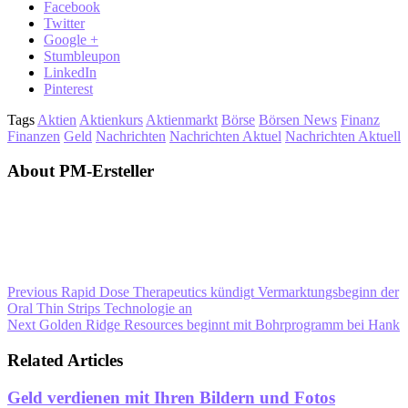
Facebook
Twitter
Google +
Stumbleupon
LinkedIn
Pinterest
Tags
Aktien
Aktienkurs
Aktienmarkt
Börse
Börsen News
Finanz
Finanzen
Geld
Nachrichten
Nachrichten Aktuel
Nachrichten Aktuell
About PM-Ersteller
Previous
Rapid Dose Therapeutics kündigt Vermarktungsbeginn der
Oral Thin Strips Technologie an
Next
Golden Ridge Resources beginnt mit Bohrprogramm bei Hank
Related Articles
Geld verdienen mit Ihren Bildern und Fotos