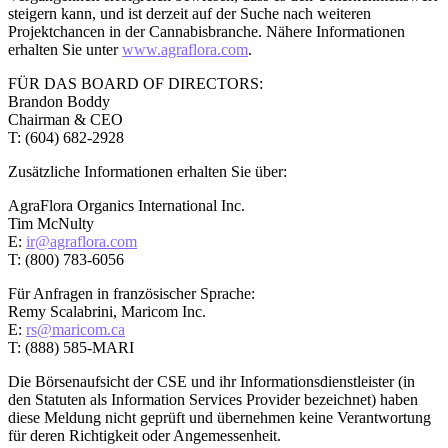
steigern kann, und ist derzeit auf der Suche nach weiteren
Projektchancen in der Cannabisbranche. Nähere Informationen
erhalten Sie unter
www.agraflora.com
.
FÜR DAS BOARD OF DIRECTORS:
Brandon Boddy
Chairman & CEO
T: (604) 682-2928
Zusätzliche Informationen erhalten Sie über:
AgraFlora Organics International Inc.
Tim McNulty
E:
ir@agraflora.com
T: (800) 783-6056
Für Anfragen in französischer Sprache:
Remy Scalabrini, Maricom Inc.
E:
rs@maricom.ca
T: (888) 585-MARI
Die Börsenaufsicht der CSE und ihr Informationsdienstleister (in
den Statuten als Information Services Provider bezeichnet) haben
diese Meldung nicht geprüft und übernehmen keine Verantwortung
für deren Richtigkeit oder Angemessenheit.