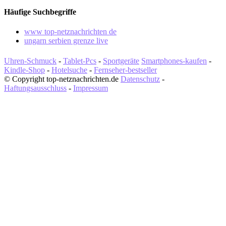
Häufige Suchbegriffe
www top-netznachrichten de
ungarn serbien grenze live
Uhren-Schmuck
-
Tablet-Pcs
-
Sportgeräte
Smartphones-kaufen
-
Kindle-Shop
-
Hotelsuche
-
Fernseher-bestseller
© Copyright top-netznachrichten.de
Datenschutz
-
Haftungsausschluss
-
Impressum