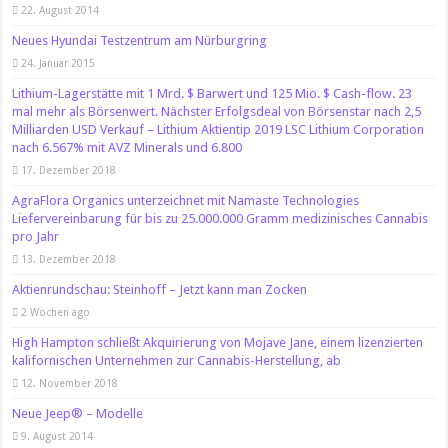
22. August 2014
Neues Hyundai Testzentrum am Nürburgring
24. Januar 2015
Lithium-Lagerstätte mit 1 Mrd. $ Barwert und 125 Mio. $ Cash-flow. 23
mal mehr als Börsenwert. Nächster Erfolgsdeal von Börsenstar nach 2,5
Milliarden USD Verkauf – Lithium Aktientip 2019 LSC Lithium Corporation
nach 6.567% mit AVZ Minerals und 6.800
17. Dezember 2018
AgraFlora Organics unterzeichnet mit Namaste Technologies
Liefervereinbarung für bis zu 25.000.000 Gramm medizinisches Cannabis
pro Jahr
13. Dezember 2018
Aktienrundschau: Steinhoff – Jetzt kann man Zocken
2 Wochen ago
High Hampton schließt Akquirierung von Mojave Jane, einem lizenzierten
kalifornischen Unternehmen zur Cannabis-Herstellung, ab
12. November 2018
Neue Jeep® – Modelle
9. August 2014