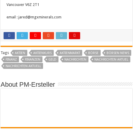
Vancouver V6Z 2T1
email : jared@mgxminerals.com
Tags
AKTIEN
AKTIENKURS
AKTIENMARKT
BÖRSE
BÖRSEN NEWS
FINANZ
FINANZEN
GELD
NACHRICHTEN
NACHRICHTEN AKTUEL
NACHRICHTEN AKTUELL
About PM-Ersteller