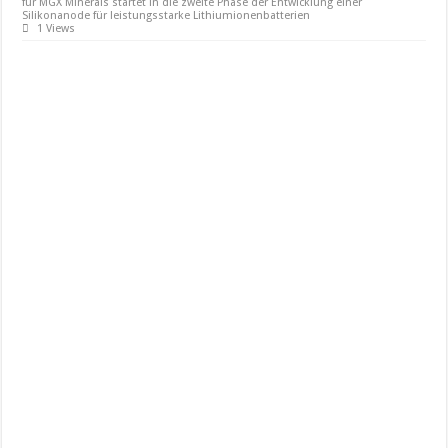
für MGX Minerals startet in die zweite Phase der Entwicklung einer
Silikonanode für leistungsstarke Lithiumionenbatterien
1 Views