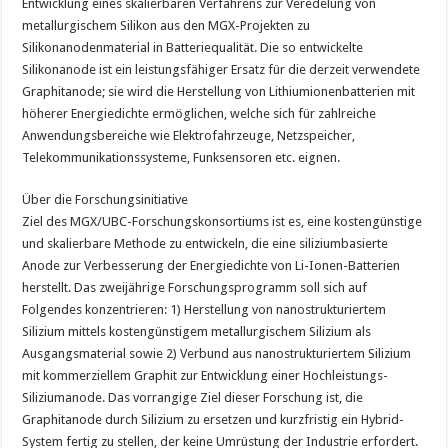
Entwicklung eines skalierbaren Verfahrens zur Veredelung von
metallurgischem Silikon aus den MGX-Projekten zu
Silikonanodenmaterial in Batteriequalität. Die so entwickelte
Silikonanode ist ein leistungsfähiger Ersatz für die derzeit verwendete
Graphitanode; sie wird die Herstellung von Lithiumionenbatterien mit
höherer Energiedichte ermöglichen, welche sich für zahlreiche
Anwendungsbereiche wie Elektrofahrzeuge, Netzspeicher,
Telekommunikationssysteme, Funksensoren etc. eignen.
Über die Forschungsinitiative
Ziel des MGX/UBC-Forschungskonsortiums ist es, eine kostengünstige
und skalierbare Methode zu entwickeln, die eine siliziumbasierte
Anode zur Verbesserung der Energiedichte von Li-Ionen-Batterien
herstellt. Das zweijährige Forschungsprogramm soll sich auf
Folgendes konzentrieren: 1) Herstellung von nanostrukturiertem
Silizium mittels kostengünstigem metallurgischem Silizium als
Ausgangsmaterial sowie 2) Verbund aus nanostrukturiertem Silizium
mit kommerziellem Graphit zur Entwicklung einer Hochleistungs-
Siliziumanode. Das vorrangige Ziel dieser Forschung ist, die
Graphitanode durch Silizium zu ersetzen und kurzfristig ein Hybrid-
System fertig zu stellen, der keine Umrüstung der Industrie erfordert.