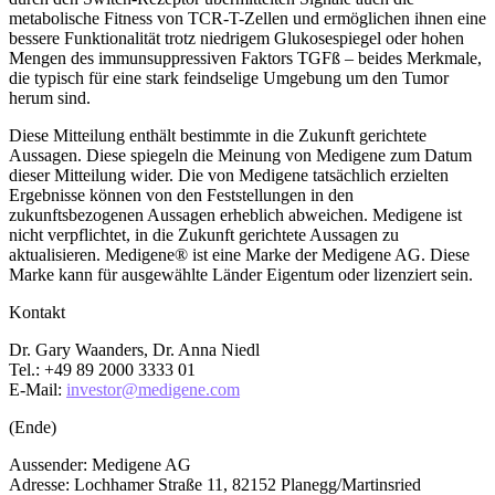
metabolische Fitness von TCR-T-Zellen und ermöglichen ihnen eine
bessere Funktionalität trotz niedrigem Glukosespiegel oder hohen
Mengen des immunsuppressiven Faktors TGFß – beides Merkmale,
die typisch für eine stark feindselige Umgebung um den Tumor
herum sind.
Diese Mitteilung enthält bestimmte in die Zukunft gerichtete
Aussagen. Diese spiegeln die Meinung von Medigene zum Datum
dieser Mitteilung wider. Die von Medigene tatsächlich erzielten
Ergebnisse können von den Feststellungen in den
zukunftsbezogenen Aussagen erheblich abweichen. Medigene ist
nicht verpflichtet, in die Zukunft gerichtete Aussagen zu
aktualisieren. Medigene® ist eine Marke der Medigene AG. Diese
Marke kann für ausgewählte Länder Eigentum oder lizenziert sein.
Kontakt
Dr. Gary Waanders, Dr. Anna Niedl
Tel.: +49 89 2000 3333 01
E-Mail:
investor@medigene.com
(Ende)
Aussender: Medigene AG
Adresse: Lochhamer Straße 11, 82152 Planegg/Martinsried