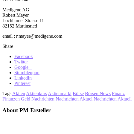
Medigene AG
Robert Mayer
Lochhamer Strasse 11
82152 Martinsried
email : r.mayer@medigene.com
Share
Facebook
Twitter
Google +
Stumbleupon
LinkedIn
Pinterest
Tags
Aktien
Aktienkurs
Aktienmarkt
Börse
Börsen News
Finanz
Finanzen
Geld
Nachrichten
Nachrichten Aktuel
Nachrichten Aktuell
About PM-Ersteller