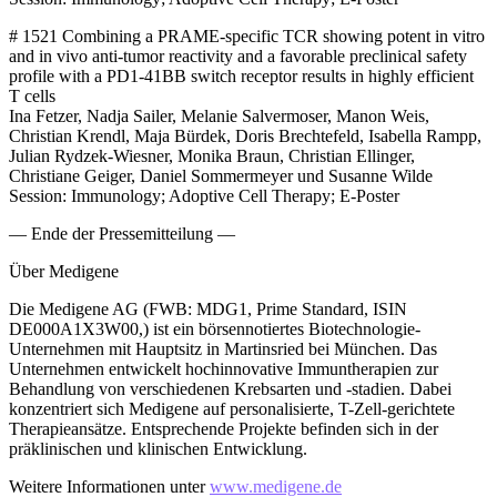
# 1521 Combining a PRAME-specific TCR showing potent in vitro
and in vivo anti-tumor reactivity and a favorable preclinical safety
profile with a PD1-41BB switch receptor results in highly efficient
T cells
Ina Fetzer, Nadja Sailer, Melanie Salvermoser, Manon Weis,
Christian Krendl, Maja Bürdek, Doris Brechtefeld, Isabella Rampp,
Julian Rydzek-Wiesner, Monika Braun, Christian Ellinger,
Christiane Geiger, Daniel Sommermeyer und Susanne Wilde
Session: Immunology; Adoptive Cell Therapy; E-Poster
— Ende der Pressemitteilung —
Über Medigene
Die Medigene AG (FWB: MDG1, Prime Standard, ISIN
DE000A1X3W00,) ist ein börsennotiertes Biotechnologie-
Unternehmen mit Hauptsitz in Martinsried bei München. Das
Unternehmen entwickelt hochinnovative Immuntherapien zur
Behandlung von verschiedenen Krebsarten und -stadien. Dabei
konzentriert sich Medigene auf personalisierte, T-Zell-gerichtete
Therapieansätze. Entsprechende Projekte befinden sich in der
präklinischen und klinischen Entwicklung.
Weitere Informationen unter
www.medigene.de