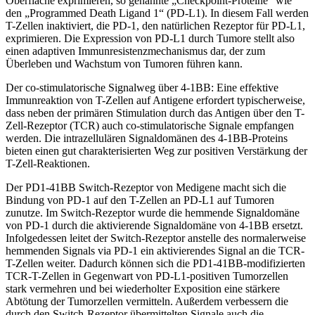
Oberfläche exprimieren, so genannte „Checkpoint-Proteine“ wie
den „Programmed Death Ligand 1“ (PD-L1). In diesem Fall werden
T-Zellen inaktiviert, die PD-1, den natürlichen Rezeptor für PD-L1,
exprimieren. Die Expression von PD-L1 durch Tumore stellt also
einen adaptiven Immunresistenzmechanismus dar, der zum
Überleben und Wachstum von Tumoren führen kann.
Der co-stimulatorische Signalweg über 4-1BB: Eine effektive
Immunreaktion von T-Zellen auf Antigene erfordert typischerweise,
dass neben der primären Stimulation durch das Antigen über den T-
Zell-Rezeptor (TCR) auch co-stimulatorische Signale empfangen
werden. Die intrazellulären Signaldomänen des 4-1BB-Proteins
bieten einen gut charakterisierten Weg zur positiven Verstärkung der
T-Zell-Reaktionen.
Der PD1-41BB Switch-Rezeptor von Medigene macht sich die
Bindung von PD-1 auf den T-Zellen an PD-L1 auf Tumoren
zunutze. Im Switch-Rezeptor wurde die hemmende Signaldomäne
von PD-1 durch die aktivierende Signaldomäne von 4-1BB ersetzt.
Infolgedessen leitet der Switch-Rezeptor anstelle des normalerweise
hemmenden Signals via PD-1 ein aktivierendes Signal an die TCR-
T-Zellen weiter. Dadurch können sich die PD1-41BB-modifizierten
TCR-T-Zellen in Gegenwart von PD-L1-positiven Tumorzellen
stark vermehren und bei wiederholter Exposition eine stärkere
Abtötung der Tumorzellen vermitteln. Außerdem verbessern die
durch den Switch-Rezeptor übermittelten Signale auch die