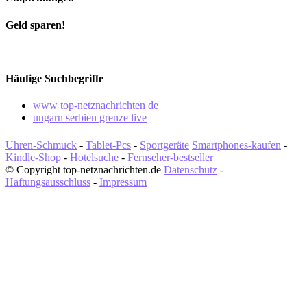
Geld sparen!
Häufige Suchbegriffe
www top-netznachrichten de
ungarn serbien grenze live
Uhren-Schmuck
-
Tablet-Pcs
-
Sportgeräte
Smartphones-kaufen
-
Kindle-Shop
-
Hotelsuche
-
Fernseher-bestseller
© Copyright top-netznachrichten.de
Datenschutz
-
Haftungsausschluss
-
Impressum