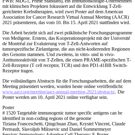
FWB: MDG1, Prime Standard), ein Immunonkologie-Unternehmen
mit klinischen Projekten fokussiert auf die Entwicklung T-Zell-
gerichteter Krebstherapien, wird zwei Poster auf dem American
Association for Cancer Research Virtual Annual Meeting (AACR)
2021 präsentieren, das vom 10. Bis 15. April 2021 stattfinden wird.
Die Arbeit bezieht sich auf zwei präklinische Forschungsprogramme
von Medigene. Erstens, das Kooperationsprojekt mit der Université
de Montréal zur Evaluierung von T-Zell-Antworten auf
tumorspezifische Zielantigene, die aus nicht-kodierenden Regionen
des Genoms stammen. Und zweitens, in vitro- und in vivo-
Antitumoraktivität von T-Zellen, die einen PRAME-spezifischen T-
Zell-Rezeptor (T cell receptor, TCR) und den PD1-41BB Switch-
Rezeptor tragen.
Die vollständigen Abstracts für die Forschungsarbeiten, die auf dem
Meeting präsentiert werden, wurden heute online veröffentlicht:
www.aacr.org/meeting/aacr-annual-meeting-2021/abstracts/
. Die
Poster werden am 10. April 2021 online verfügbar sein.
Poster
# 1520 Targetable immunogenic tumor specific antigens can be
identified in non-coding regions of the genome
Tiziana Franceschetti, Qingchuan Zhao, Krystel Vincent, Claude
Perreault, Slavoljub Milosevic und Daniel Sommermeyer
Session: Immunology; Adoptive Cell Therapy; E-Poster