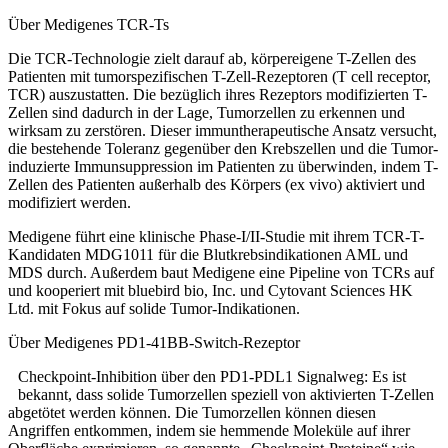
Über Medigenes TCR-Ts
Die TCR-Technologie zielt darauf ab, körpereigene T-Zellen des
Patienten mit tumorspezifischen T-Zell-Rezeptoren (T cell receptor,
TCR) auszustatten. Die bezüglich ihres Rezeptors modifizierten T-
Zellen sind dadurch in der Lage, Tumorzellen zu erkennen und
wirksam zu zerstören. Dieser immuntherapeutische Ansatz versucht,
die bestehende Toleranz gegenüber den Krebszellen und die Tumor-
induzierte Immunsuppression im Patienten zu überwinden, indem T-
Zellen des Patienten außerhalb des Körpers (ex vivo) aktiviert und
modifiziert werden.
Medigene führt eine klinische Phase-I/II-Studie mit ihrem TCR-T-
Kandidaten MDG1011 für die Blutkrebsindikationen AML und
MDS durch. Außerdem baut Medigene eine Pipeline von TCRs auf
und kooperiert mit bluebird bio, Inc. und Cytovant Sciences HK
Ltd. mit Fokus auf solide Tumor-Indikationen.
Über Medigenes PD1-41BB-Switch-Rezeptor
Checkpoint-Inhibition über den PD1-PDL1 Signalweg: Es ist
bekannt, dass solide Tumorzellen speziell von aktivierten T-Zellen
abgetötet werden können. Die Tumorzellen können diesen
Angriffen entkommen, indem sie hemmende Moleküle auf ihrer