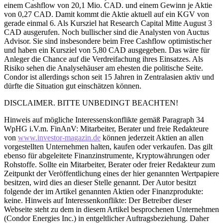
einem Cashflow von 20,1 Mio. CAD. und einem Gewinn je Aktie
von 0,27 CAD. Damit kommt die Aktie aktuell auf ein KGV von
gerade einmal 6. Als Kursziel hat Research Capital Mitte August 3
CAD ausgerufen. Noch bullischer sind die Analysten von Auctus
Advisor. Sie sind insbesondere beim Free Cashflow optimistischer
und haben ein Kursziel von 5,80 CAD ausgegeben. Das wäre für
Anleger die Chance auf die Verdreifachung ihres Einsatzes. Als
Risiko sehen die Analysehäuser am ehesten die politische Seite.
Condor ist allerdings schon seit 15 Jahren in Zentralasien aktiv und
dürfte die Situation gut einschätzen können.
DISCLAIMER. BITTE UNBEDINGT BEACHTEN!
Hinweis auf mögliche Interessenskonflikte gemäß Paragraph 34
WpHG i.V.m. FinAnV: Mitarbeiter, Berater und freie Redakteure
von
www.investor-magazin.de
können jederzeit Aktien an allen
vorgestellten Unternehmen halten, kaufen oder verkaufen. Das gilt
ebenso für abgeleitete Finanzinstrumente, Kryptowährungen oder
Rohstoffe. Sollte ein Mitarbeiter, Berater oder freier Redakteur zum
Zeitpunkt der Veröffentlichung eines der hier genannten Wertpapiere
besitzen, wird dies an dieser Stelle genannt. Der Autor besitzt
folgende der im Artikel genannten Aktien oder Finanzprodukte:
keine. Hinweis auf Interessenkonflikte: Der Betreiber dieser
Webseite steht zu dem in diesem Artikel besprochenen Unternehmen
(Condor Energies Inc.) in entgeltlicher Auftragsbeziehung. Daher