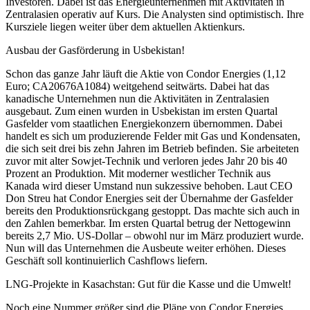
Investoren. Dabei ist das Energieunternehmen mit Aktivitäten in
Zentralasien operativ auf Kurs. Die Analysten sind optimistisch. Ihre
Kursziele liegen weiter über dem aktuellen Aktienkurs.
Ausbau der Gasförderung in Usbekistan!
Schon das ganze Jahr läuft die Aktie von Condor Energies (1,12
Euro; CA20676A1084) weitgehend seitwärts. Dabei hat das
kanadische Unternehmen nun die Aktivitäten in Zentralasien
ausgebaut. Zum einen wurden in Usbekistan im ersten Quartal
Gasfelder vom staatlichen Energiekonzern übernommen. Dabei
handelt es sich um produzierende Felder mit Gas und Kondensaten,
die sich seit drei bis zehn Jahren im Betrieb befinden. Sie arbeiteten
zuvor mit alter Sowjet-Technik und verloren jedes Jahr 20 bis 40
Prozent an Produktion. Mit moderner westlicher Technik aus
Kanada wird dieser Umstand nun sukzessive behoben. Laut CEO
Don Streu hat Condor Energies seit der Übernahme der Gasfelder
bereits den Produktionsrückgang gestoppt. Das machte sich auch in
den Zahlen bemerkbar. Im ersten Quartal betrug der Nettogewinn
bereits 2,7 Mio. US-Dollar – obwohl nur im März produziert wurde.
Nun will das Unternehmen die Ausbeute weiter erhöhen. Dieses
Geschäft soll kontinuierlich Cashflows liefern.
LNG-Projekte in Kasachstan: Gut für die Kasse und die Umwelt!
Noch eine Nummer größer sind die Pläne von Condor Energies