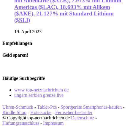
mit Albemarle ($ALB), 7.973% mit Lithium
Americas ($LAC), 18.693% mit Allkem
($AKE), 21.127% mit Standard Lithium
($SLI)
19. April 2023
Empfehlungen
Geld sparen!
Häufige Suchbegriffe
www top-netznachrichten de
ungarn serbien grenze live
Uhren-Schmuck
-
Tablet-Pcs
-
Sportgeräte
Smartphones-kaufen
-
Kindle-Shop
-
Hotelsuche
-
Fernseher-bestseller
© Copyright top-netznachrichten.de
Datenschutz
-
Haftungsausschluss
-
Impressum