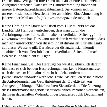
Datenschutz: Wir geben Ihre Daten nicht an externe Dritte weiter.
Aufgrund der neuen Datenschutz Grundverordnung haben wir
unsere Datenschutzerklärung aktualisiert. Sie können sich für
unseren kostenlosen Newsletter hier anmelden. Eine Abmeldung ist
jederzeit per Mail an info (at) investor-magazin.de möglich.
Keine Haftung für Links: Mit Urteil vom 12.Mai 1998 hat das
Landgericht Hamburg entschieden, dass man durch die
Ausbringung eines Links die Inhalte der verlinkten Seiten ggf. mit
zu verantworten hat. Dies kann nur dadurch verhindert werden, dass
man sich ausdrücklich von diesem Inhalt distanziert. Für alle Links
auf dieser Webseite gilt: Der Betreiber distanziert sich hiermit
ausdrücklich von allen Inhalten aller verlinkten Seiten und macht
sich diese Inhalte nicht zu Eigen.
Keine Finanzanalyse: Der Herausgeber weist ausdrücklich darauf
hin, dass es sich bei den Besprechungen um keine Finanzanalysen
nach deutschem Kapitalmarktrecht handelt, sondern um
journalistische und/oder werbliche Texte. Sie erfüllen deshalb nicht
die Anforderungen zur Gewährleistung der Objektivität von
Anlageempfehlungen. Bitte beachten Sie außerdem: Die Nutzung
dieses Informationsangebots ist ausschließlich Personen vorbehalten,
die ihren dauerhaften Wohnsitz in der Bundesrepublik Deutschland
haben.
Urheberrecht: Der Inhalt und die Struktur dieser Webseite sind