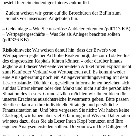
besteht hier ein eindeutiger Interessenkonflikt.
Zudem weisen wir gerne auf die Broschüren der BaFin zum
Schutz vor unseriösen Angeboten hin:
– Geldanlage – Wie Sie unseriöse Anbieter erkennen (pdf/113 KB)
– Wertpapiergeschäfte – Was Sie als Anleger beachten sollten
(pdf/326 KB)
Risikohinweis: Wir weisen darauf hin, dass der Erwerb von
Wertpapieren jeglicher Art hohe Risiken birgt, die zum Totalverlust
des eingesetzten Kapitals führen können – oder darüber hinaus.
Jegliche auf dieser Webseite verbreiteten Artikel rufen explizit nicht
zum Kauf oder Verkauf von Wertpapieren auf. Es kommt weder
eine Anlageberatung noch ein Anlagevermittlungsvertrag mit dem
Leser zustande. Die hier dargestellten Informationen beziehen sich
auf das Unternehmen oder den Markt und nicht auf die persönliche
Situation des Lesers. Grundsätzlich möchten wir Ihnen Ideen für
unseres Erachtens aussichtsreiche Investments geben. Bitte passen
Sie diese dann an Ihre individuelle Strategie und persönliche
Finanzsituation an. Und bitte vergessen Sie nicht: Wir haben keine
Glaskugel, wir haben aber viel Erfahrung und Wissen. Daher raten
wir stets dazu, dass Sie als Leser Ihren Kopf benutzen und Ihre
eigenen Analysen erstellen sollten: Do your own Due Dilligence!