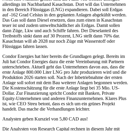
allerdings im Nachbarland Kasachstan. Dort will das Unternehmen
in den Bereich Flüssiggas (LNG) expandieren. Dabei soll Erdgas
auf -162 Grad Celsius in den geplanten Anlagen abgekühlt werden.
Das Gas soll dann Diesel ersetzen, dass zum einen in Kasachstan
teuer ist und zudem umweltschädlicher als Erdgas. Damit sollen
dann Züge, Lkw und auch Schiffe fahren. Der Dieselanteil des
Treibstoffs sinkt dann auf 30 Prozent, LNG stellt dann 70% dar.
Kasachstan will ab 2028 nur noch Züge mit Wasserstoff oder
Flüssiggas fahren lassen.
Condor Energies hat hier bereits die Grundlagen gelegt. Bereits im
Juli hat Condor Energies dazu die erste Vereinbarung mit Partnern
unterschrieben. Aktuell geht das Unternehmen davon aus, dass die
erste Anlage 800.000 Liter LNG pro Jahr produzieren wird und die
Produktion 2026 starten soll. Nach der Inbetriebnahme der ersten
Anlage soll sofort mit dem Bau weiterer Anlagen begonnen werden.
Die Kostenschätzung für die erste Anlage liegt bei 35 Mio. US-
Dollar. Zur Finanzierung spricht Condor mit Banken, Private
Equity-Unternehmen und anderen Finanzunternehmen. Klares Plus
ist, wie CEO Streu betont, dass es sich um ein grünes Projekt
handelt. Das mache die Verhandlungen leichter.
Analysten geben Kursziel von 5,80 CAD aus!
Die Analysten von Research Capital rechnen in diesem Jahr mit