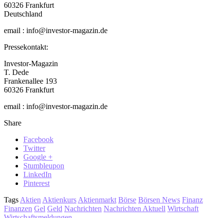
60326 Frankfurt
Deutschland
email : info@investor-magazin.de
Pressekontakt:
Investor-Magazin
T. Dede
Frankenallee 193
60326 Frankfurt
email : info@investor-magazin.de
Share
Facebook
Twitter
Google +
Stumbleupon
LinkedIn
Pinterest
Tags
Aktien
Aktienkurs
Aktienmarkt
Börse
Börsen News
Finanz
Finanzen
Gel
Geld
Nachrichten
Nachrichten Aktuell
Wirtschaft
Wirtschaftsmeldungen