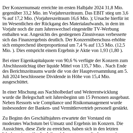
Der Konzernumsatz erreichte im ersten Halbjahr 2024 31,8 Mio.
gegenüber 33,2 Mio. im Vorjahreszeitraum. Das EBIT stieg um 3,6
% auf 17,2 Mio. (Vorjahreszeitraum 16,6 Mio. ); Ursache hierfür ist
im Wesentlichen der Rückgang des Materialaufwands, in dem im
Vorjahr noch die zum Jahreswechsel eingestellte TV-Werbung
enthalten war. Angesichts des gestiegenen Zinsniveaus verbesserte
sich das Finanzergebnis deutlich. Der Konzernüberschuss erhöhte
sich entsprechend überproportional um 7,4 % auf 13,5 Mio. (12,5
Mio. ). Dies entspricht einem Ergebnis je Aktie von 1,93 (1,80 ).
Bei einer Eigenkapitalquote von 90,6 % verfügte der Konzern zum
Abschlussstichtag über liquide Mittel von 135,7 Mio. . Nach Ende
des Berichtszeitraums wurde die von der Hauptversammlung am 5.
Juli 2024 beschlossene Dividende in Höhe von 15,4 Mio.
ausgeschüttet.
In einer Mischung aus Nachholbedarf und Weiterentwicklung
wurde die Belegschaft seit Jahresbeginn um 15 Personen ausgebaut.
Neben Ressorts wie Compliance und Risikomanagement wurde
insbesondere der Banken- und Vermittlervertrieb personell gestärkt.
Zu Beginn des Geschäftsjahres erwartete der Vorstand ein
moderates Wachstum bei Umsatz und Ergebnis im Konzern. Die
Aussichten, diese Ziele zu erreichen, haben sich in den letzten