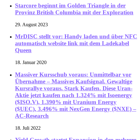
Starcore beginnt im Golden Triangle in der
Provinz British Columbia mit der Exploration
29. August 2023
MrDISC stellt vor: Handy laden und über NFC
automatisch website link mit dem Ladekabel
Queen
18. Januar 2020
Massiver Kursschub voraus: Unmittelbar vor
Übernahme – Massives Kaufsignal. Gewaltige
Kursrallye voraus. Stark Kaufen. Diese Uran-
Aktie jetzt kaufen nach 1.324% mit Isoenergy
($ISO.V), 1.390% mit Uranium Energy
($UEC), 3.496% mit NexGen Energy ($NXE) –
AC-Research
18. Juli 2022
Yield Growth startet Expansion in den mehrere