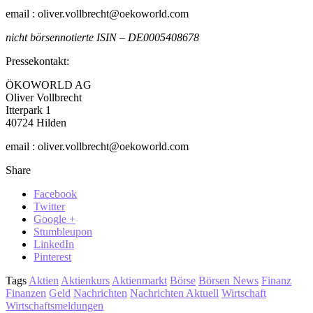
email : oliver.vollbrecht@oekoworld.com
nicht börsennotierte ISIN – DE0005408678
Pressekontakt:
ÖKOWORLD AG
Oliver Vollbrecht
Itterpark 1
40724 Hilden
email : oliver.vollbrecht@oekoworld.com
Share
Facebook
Twitter
Google +
Stumbleupon
LinkedIn
Pinterest
Tags
Aktien
Aktienkurs
Aktienmarkt
Börse
Börsen News
Finanz
Finanzen
Geld
Nachrichten
Nachrichten Aktuell
Wirtschaft
Wirtschaftsmeldungen