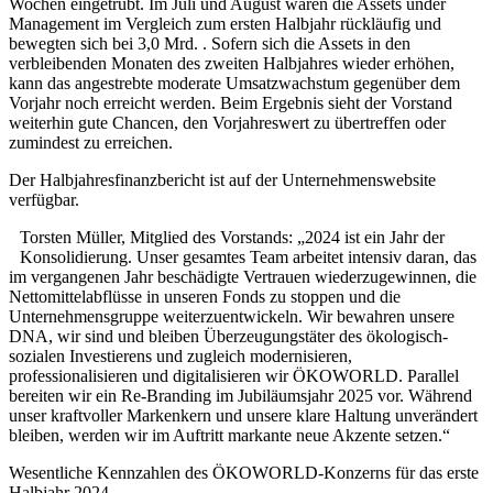
Wochen eingetrübt. Im Juli und August waren die Assets under
Management im Vergleich zum ersten Halbjahr rückläufig und
bewegten sich bei 3,0 Mrd. . Sofern sich die Assets in den
verbleibenden Monaten des zweiten Halbjahres wieder erhöhen,
kann das angestrebte moderate Umsatzwachstum gegenüber dem
Vorjahr noch erreicht werden. Beim Ergebnis sieht der Vorstand
weiterhin gute Chancen, den Vorjahreswert zu übertreffen oder
zumindest zu erreichen.
Der Halbjahresfinanzbericht ist auf der Unternehmenswebsite
verfügbar.
Torsten Müller, Mitglied des Vorstands: „2024 ist ein Jahr der
Konsolidierung. Unser gesamtes Team arbeitet intensiv daran, das
im vergangenen Jahr beschädigte Vertrauen wiederzugewinnen, die
Nettomittelabflüsse in unseren Fonds zu stoppen und die
Unternehmensgruppe weiterzuentwickeln. Wir bewahren unsere
DNA, wir sind und bleiben Überzeugungstäter des ökologisch-
sozialen Investierens und zugleich modernisieren,
professionalisieren und digitalisieren wir ÖKOWORLD. Parallel
bereiten wir ein Re-Branding im Jubiläumsjahr 2025 vor. Während
unser kraftvoller Markenkern und unsere klare Haltung unverändert
bleiben, werden wir im Auftritt markante neue Akzente setzen.“
Wesentliche Kennzahlen des ÖKOWORLD-Konzerns für das erste
Halbjahr 2024