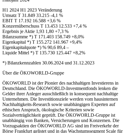
H1 2024 H1 2023 Veränderung
Umsatz T 31.849 33.215 -4,1 %
EBIT T 17.192 16.588 +3,6 %
Konzernüberschuss T 13.453 12.533 +7,4 %
Ergebnis je Aktie 1,93 1,80 +7,3 %
Bilanzsumme *) T 171.403 158.749 +8,0%
Eigenkapital *) T 155.272 141.967 +9,4%
Eigenkapitalquote *) % 90,6 89,4 –
Liquide Mittel *) T 135.730 125.447 +8,2%
*) Bilanzkennzahlen 30.06.2024 und 31.12.2023
Über die ÖKOWORLD-Gruppe
ÖKOWORLD ist der Pionier des nachhaltigen Investierens in
Deutschland. Die ÖKOWORLD-Investmentfonds lenken die
Gelder ihrer Anleger ausschließlich in konsequent nachhaltige
Unternehmen. Die Investitionsziele werden vom hausinternen
Nachhaltigkeits-Research sowie unabhängigen Experten auf
ethischen Anspruch, ökologische Kriterien sowie
Sozialverträglichkeit geprüft. Die ÖKOWORLD-Gruppe ist
unabhängig von Banken, Versicherungen und Konzernen. Die
Vorzugsaktien der ÖKOWORLD AG sind im Freiverkehr der
Börse Frankfurt gelistet und in das Wachstumssegment Scale für