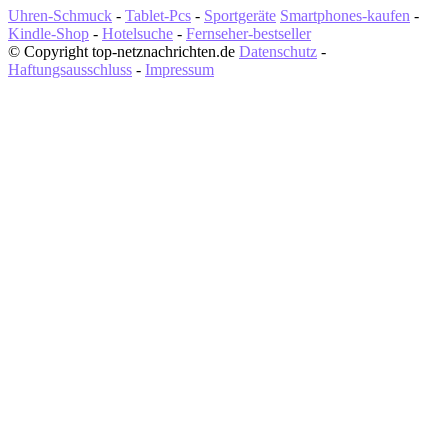
Uhren-Schmuck
-
Tablet-Pcs
-
Sportgeräte
Smartphones-kaufen
-
Kindle-Shop
-
Hotelsuche
-
Fernseher-bestseller
© Copyright top-netznachrichten.de
Datenschutz
-
Haftungsausschluss
-
Impressum