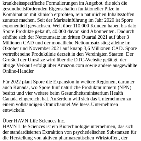
krankheitsspezifische Formulierungen im Angebot, die sich die
gesundheitsfördernden Eigenschaften funktioneller Pilze in
Kombination mit klinisch erprobten, rein natürlichen Inhaltsstoffen
zunutze machen. Seit der Markteinführung im Jahr 2020 ist Spore
exponentiell gewachsen. Weit über 110.000 Kunden haben bis dato
Spore-Produkte gekauft, 40.000 davon sind Abonnenten. Dadurch
erhöhte sich der Nettoumsatz im dritten Quartal 2021 auf über 3
Millionen CAD und der monatliche Nettoumsatz stieg alleine im
Oktober und November 2021 auf knapp 3,6 Millionen CAD. Spore
vertreibt seine Produktlinie derzeit in den Vereinigten Staaten. Der
Großteil der Umsätze wird über die DTC-Website getätigt, der
übrige Verkauf erfolgt über Amazon.com sowie andere ausgewählte
Online-Händler.
Für 2022 plant Spore die Expansion in weitere Regionen, darunter
auch Kanada, wo Spore fünf natürliche Produktnummern (NPN)
besitzt und vier weitere beim Gesundheitsministerium Health
Canada eingereicht hat. Außerdem will sich das Unternehmen zu
einem vollständigen Omnichannel-Wellness-Unternehmen
entwickeln.
Über HAVN Life Sciences Inc.
HAVN Life Sciences ist ein Biotechnologieunternehmen, das sich
der standardisierten Extraktion von psychedelischen Substanzen für
die Herstellung von aktiven pharmazeutischen Wirkstoffen, der