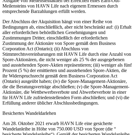
Ausgabe von Meilensteinaktien bei Erreichen eines Earn-Out-
Meilensteins von HAVN Life nach eigenem Ermessen durch
entsprechende Barzahlungen erfüllt werden.
Der Abschluss der Akquisition hängt von einer Reihe von
Bedingungen ab, einschließlich, aber nicht beschränkt auf: (i) Erhalt
aller erforderlichen behördlichen Genehmigungen und
Zustimmungen Dritter, einschließlich der erforderlichen
Zustimmung der Aktionäre von Spore gemäß dem Business
Corporation Act (Ontario); (ii) Abschluss von
Stimmrechtsvereinbarungen mit HAVN Life durch eine Anzahl von
Spore-Aktionären, die nicht weniger als 25 % der ausgegebenen
und ausstehenden Spore-Aktien repräsentieren; (iii) weniger als fünf
Prozent (5 %) der emittierten und ausstehenden Spore-Aktien, die
ihr Widerspruchsrecht gemäß dem Business Corporation Act
(Ontario) ausgeübt haben; (iv) die Spore-Management-Aktionäre,
die die Beratungsverträge abschließen; (v) die Spore-Management-
Aktionäre, die Wettbewerbsverbote und Abwerbeverbote in einer
für HAVN Life zufriedenstellenden Form abschließen; und (vi) die
Erfüllung anderer üblicher Abschlussbedingungen.
Besichertes Wandeldarlehen
Am 28. Oktober 2021 erwarb HAVN Life eine gesicherte
Wandelanleihe in Höhe von 750.000 USD von Spore (die “
besicherte Wandelanleihe“). Gemäß der besicherten Wandelanleihe