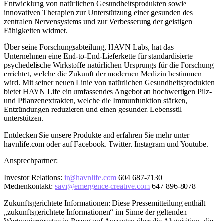
Entwicklung von natürlichen Gesundheitsprodukten sowie
innovativen Therapien zur Unterstützung einer gesunden des
zentralen Nervensystems und zur Verbesserung der geistigen
Fähigkeiten widmet.
Über seine Forschungsabteilung, HAVN Labs, hat das
Unternehmen eine End-to-End-Lieferkette für standardisierte
psychedelische Wirkstoffe natürlichen Ursprungs für die Forschung
errichtet, welche die Zukunft der modernen Medizin bestimmen
wird. Mit seiner neuen Linie von natürlichen Gesundheitsprodukten
bietet HAVN Life ein umfassendes Angebot an hochwertigen Pilz-
und Pflanzenextrakten, welche die Immunfunktion stärken,
Entzündungen reduzieren und einen gesunden Lebensstil
unterstützen.
Entdecken Sie unsere Produkte and erfahren Sie mehr unter
havnlife.com oder auf Facebook, Twitter, Instagram und Youtube.
Ansprechpartner:
Investor Relations:
ir@havnlife.com
604 687-7130
Medienkontakt:
savi@emergence-creative.com
647 896-8078
Zukunftsgerichtete Informationen: Diese Pressemitteilung enthält
„zukunftsgerichtete Informationen“ im Sinne der geltenden
Wertpapiergesetze in Bezug auf Aussagen über die Akquisition, die