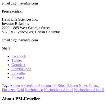
email : ir@havnlife.com
Pressekontakt:
Havn Life Sciences Inc.
Investor Relations
2200 – 885 West Georgia Street
V6C 3E8 Vancouver, British Columbia
email : ir@havnlife.com
Share
Facebook
Twitter
Google +
Stumbleupon
LinkedIn
Pinterest
Tags
Aktien
Aktienkurs
Aktienmarkt
Börse
Börsen News
Finanz
Finanzen
Geld
Nachrichten
Nachrichten Aktuel
Nachrichten Aktuell
About PM-Ersteller