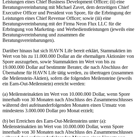
Leistungen eines Chief Business Development Officer; (ii) eine
Beratungsvereinbarung mit Michael Zavet, dem derzeitigen Chief
Executive Officer und President von Spore, für die Erbringung der
Leistungen eines Chief Revenue Officer; sowie (iii) eine
Beratungsvereinbarung mit der Firma Neon Flux LLC für die
Erbringung von Marketing- und Werbedienstleistungen (jeweils eine
Beratungsvereinbarung und zusammen die
Beratungsvereinbarungen).
Darüber hinaus hat sich HAVN Life bereit erklärt, Stammaktien im
Wert von bis zu 11.000.000 Dollar an die ehemaligen Aktionäre von
Spore auszugeben, sowie Stammaktien im Wert von bis zu
19.000.000 Dollar auf bestimmte Berater, die nach Abschluss der
Übernahme für HAVN Life tätig werden, zu übertragen (zusammen
die Meilenstein-Aktien), sofern die folgenden Meilensteine (jeweils
ein Earn-Out-Meilenstein) erreicht werden:
(a) Meilensteinaktien im Wert von 10.000.000 Dollar, wenn Spore
innerhalb von 30 Monaten nach Abschluss des Zusammenschlusses
während drei aufeinanderfolgenden Monaten einen Umsatz von
mindestens 3.000.000 Dollar pro Monat erzielt;
(b) bei Erreichen des Earn-Out-Meilensteins unter (a):
Meilensteinaktien im Wert von 10.000.000 Dollar, wenn Spore
innerhalb von 30 Monaten nach Abschluss des Zusammenschlusses