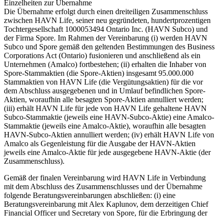
Einzelheiten zur Übernahme
Die Übernahme erfolgt durch einen dreiteiligen Zusammenschluss
zwischen HAVN Life, seiner neu gegründeten, hundertprozentigen
Tochtergesellschaft 1000053494 Ontario Inc. (HAVN Subco) und
der Firma Spore. Im Rahmen der Vereinbarung (i) werden HAVN
Subco und Spore gemäß den geltenden Bestimmungen des Business
Corporations Act (Ontario) fusionieren und anschließend als ein
Unternehmen (Amalco) fortbestehen; (ii) erhalten die Inhaber von
Spore-Stammaktien (die Spore-Aktien) insgesamt 95.000.000
Stammaktien von HAVN Life (die Vergütungsaktien) für die vor
dem Abschluss ausgegebenen und in Umlauf befindlichen Spore-
Aktien, woraufhin alle besagten Spore-Aktien annulliert werden;
(iii) erhält HAVN Life für jede von HAVN Life gehaltene HAVN
Subco-Stammaktie (jeweils eine HAVN-Subco-Aktie) eine Amalco-
Stammaktie (jeweils eine Amalco-Aktie), woraufhin alle besagten
HAVN-Subco-Aktien annulliert werden; (iv) erhält HAVN Life von
Amalco als Gegenleistung für die Ausgabe der HAVN-Aktien
jeweils eine Amalco-Aktie für jede ausgegebene HAVN-Aktie (der
Zusammenschluss).
Gemäß der finalen Vereinbarung wird HAVN Life in Verbindung
mit dem Abschluss des Zusammenschlusses und der Übernahme
folgende Beratungsvereinbarungen abschließen: (i) eine
Beratungsvereinbarung mit Alex Kaplunov, dem derzeitigen Chief
Financial Officer und Secretary von Spore, für die Erbringung der