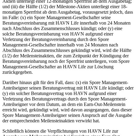
Aktien unterliegt einer 12-monatigen Sperrfrist ab dem Ausgabetag;
und (iii) die Hälfte (1/2) der Milestone-Aktien unterliegt einer 18-
monatigen Sperrfrist ab dem Ausgabetag, vorausgesetzt jedoch, dass
im Falle: (x) ein Spore Management-Gesellschafter seine
Beratungsvereinbarung mit HAVN Life innerhalb von 24 Monaten
nach Abschluss des Zusammenschlusses kündigt; oder (y) eine
solche Beratungsvereinbarung von HAVN aufgrund einer
Verletzung der Beratungsvereinbarung durch den Spore
Management-Gesellschafter innerhalb von 24 Monaten nach
Abschluss des Zusammenschlusses gekündigt wird, wird die Hälfte
(1/2) der Meilensteinaktien, die zum Zeitpunkt der Kündigung der
Beratungsvereinbarung noch der Sperrfrist unterliegen, vom Spore
Management-Gesellschafter an HAVN Life zur Löschung
zurückgegeben.
Darüber hinaus gilt für den Fall, dass: (x) ein Spore Management-
Anteilseigner seinen Beratungsvertrag mit HAVN Life kündigt; oder
(y) ein solcher Beratungsvertrag von HAVN aufgrund einer
Verletzung des Beratungsvertrags durch den Spore Management-
Anteilseigner vor dem Datum, an dem ein Earn-Out-Meilenstein
erreicht wird, gekündigt wird, wird davon ausgegangen, dass dieser
Spore Management-Anteilseigner seinen Anspruch auf die Ausgabe
der entsprechenden Meilensteinaktien verwirkt hat.
Schließlich können die Verpflichtungen von HAVN Life zur