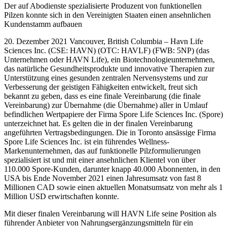
Der auf Abodienste spezialisierte Produzent von funktionellen
Pilzen konnte sich in den Vereinigten Staaten einen ansehnlichen
Kundenstamm aufbauen
20. Dezember 2021 Vancouver, British Columbia – Havn Life
Sciences Inc. (CSE: HAVN) (OTC: HAVLF) (FWB: 5NP) (das
Unternehmen oder HAVN Life), ein Biotechnologieunternehmen,
das natürliche Gesundheitsprodukte und innovative Therapien zur
Unterstützung eines gesunden zentralen Nervensystems und zur
Verbesserung der geistigen Fähigkeiten entwickelt, freut sich
bekannt zu geben, dass es eine finale Vereinbarung (die finale
Vereinbarung) zur Übernahme (die Übernahme) aller in Umlauf
befindlichen Wertpapiere der Firma Spore Life Sciences Inc. (Spore)
unterzeichnet hat. Es gelten die in der finalen Vereinbarung
angeführten Vertragsbedingungen. Die in Toronto ansässige Firma
Spore Life Sciences Inc. ist ein führendes Wellness-
Markenunternehmen, das auf funktionelle Pilzformulierungen
spezialisiert ist und mit einer ansehnlichen Klientel von über
110.000 Spore-Kunden, darunter knapp 40.000 Abonnenten, in den
USA bis Ende November 2021 einen Jahresumsatz von fast 8
Millionen CAD sowie einen aktuellen Monatsumsatz von mehr als 1
Million USD erwirtschaften konnte.
Mit dieser finalen Vereinbarung will HAVN Life seine Position als
führender Anbieter von Nahrungsergänzungsmitteln für ein