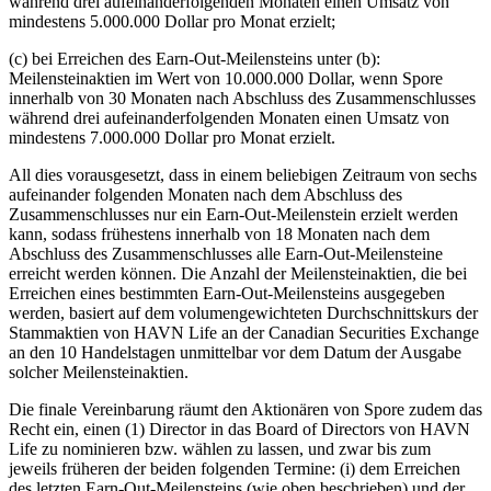
während drei aufeinanderfolgenden Monaten einen Umsatz von
mindestens 5.000.000 Dollar pro Monat erzielt;
(c) bei Erreichen des Earn-Out-Meilensteins unter (b):
Meilensteinaktien im Wert von 10.000.000 Dollar, wenn Spore
innerhalb von 30 Monaten nach Abschluss des Zusammenschlusses
während drei aufeinanderfolgenden Monaten einen Umsatz von
mindestens 7.000.000 Dollar pro Monat erzielt.
All dies vorausgesetzt, dass in einem beliebigen Zeitraum von sechs
aufeinander folgenden Monaten nach dem Abschluss des
Zusammenschlusses nur ein Earn-Out-Meilenstein erzielt werden
kann, sodass frühestens innerhalb von 18 Monaten nach dem
Abschluss des Zusammenschlusses alle Earn-Out-Meilensteine
erreicht werden können. Die Anzahl der Meilensteinaktien, die bei
Erreichen eines bestimmten Earn-Out-Meilensteins ausgegeben
werden, basiert auf dem volumengewichteten Durchschnittskurs der
Stammaktien von HAVN Life an der Canadian Securities Exchange
an den 10 Handelstagen unmittelbar vor dem Datum der Ausgabe
solcher Meilensteinaktien.
Die finale Vereinbarung räumt den Aktionären von Spore zudem das
Recht ein, einen (1) Director in das Board of Directors von HAVN
Life zu nominieren bzw. wählen zu lassen, und zwar bis zum
jeweils früheren der beiden folgenden Termine: (i) dem Erreichen
des letzten Earn-Out-Meilensteins (wie oben beschrieben) und der