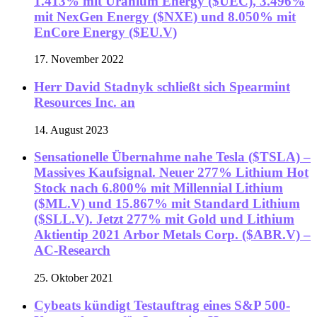
1.413% mit Uranium Energy ($UEC), 3.496%
mit NexGen Energy ($NXE) und 8.050% mit
EnCore Energy ($EU.V)
17. November 2022
Herr David Stadnyk schließt sich Spearmint
Resources Inc. an
14. August 2023
Sensationelle Übernahme nahe Tesla ($TSLA) –
Massives Kaufsignal. Neuer 277% Lithium Hot
Stock nach 6.800% mit Millennial Lithium
($ML.V) und 15.867% mit Standard Lithium
($SLL.V). Jetzt 277% mit Gold und Lithium
Aktientip 2021 Arbor Metals Corp. ($ABR.V) –
AC-Research
25. Oktober 2021
Cybeats kündigt Testauftrag eines S&P 500-