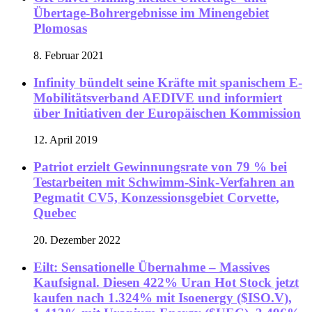
Übertage-Bohrergebnisse im Minengebiet
Plomosas
8. Februar 2021
Infinity bündelt seine Kräfte mit spanischem E-
Mobilitätsverband AEDIVE und informiert
über Initiativen der Europäischen Kommission
12. April 2019
Patriot erzielt Gewinnungsrate von 79 % bei
Testarbeiten mit Schwimm-Sink-Verfahren an
Pegmatit CV5, Konzessionsgebiet Corvette,
Quebec
20. Dezember 2022
Eilt: Sensationelle Übernahme – Massives
Kaufsignal. Diesen 422% Uran Hot Stock jetzt
kaufen nach 1.324% mit Isoenergy ($ISO.V),