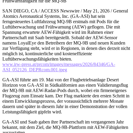
Frühwarnfähigkeit für die MQ-9B
SAN DIEGO, CA / ACCESS Newswire / May 21, 2026 / General
Atomics Aeronautical Systems, Inc. (GA-ASI) hat sein
ferngesteuertes Luftfahrzeug MQ-9B erstmals mit Pods für die
Luftüberwachung und Frühwarnung (AEW) geflogen. Die mit
Spannung erwartete AEW-Fähigkeit wird im Rahmen einer
Partnerschaft mit Saab bereitgestellt. Sobald der AEW-Sensor
namens LoyalEye den Betreibern der MQ-9B und neuen Kunden
zur Verfügung steht, wird er in Regionen, in denen dies derzeit nicht
möglich ist, kontinuierliche und kosteneffiziente
Luftüberwachungsfähigkeiten bieten.
www.irw-press.at/prcom/images/messages/2026/84346/GA-
ASI_052126_DEPRcom.001.jpeg
GA-ASI führte am 19. Mai von der Flugbetriebsanlage Desert
Horizon von GA-ASI in Südkalifornien aus einen Validierungsflug
der MQ-9B mit AEW-Radar-Pods durch, wobei ein firmeneigenes
Flugzeug zum Einsatz kam. Der Flug markierte den ersten Schritt in
einem Entwicklungsprozess, der voraussichtlich mehrere Monate
dauern und später in diesem Jahr in einer Demonstration der vollen
Leistungsfähigkeit gipfeln wird.
GA-ASI und Saab gaben ihre Partnerschaft im vergangenen Jahr
bekannt, mit dem Ziel, die MQ-9B-Plattform mit AEW-Fähigkeiten
auszustatten.