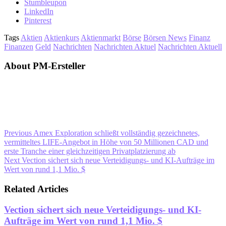
Stumbleupon
LinkedIn
Pinterest
Tags
Aktien
Aktienkurs
Aktienmarkt
Börse
Börsen News
Finanz
Finanzen
Geld
Nachrichten
Nachrichten Aktuel
Nachrichten Aktuell
About PM-Ersteller
Previous
Amex Exploration schließt vollständig gezeichnetes,
vermitteltes LIFE-Angebot in Höhe von 50 Millionen CAD und
erste Tranche einer gleichzeitigen Privatplatzierung ab
Next
Vection sichert sich neue Verteidigungs- und KI-Aufträge im
Wert von rund 1,1 Mio. $
Related Articles
Vection sichert sich neue Verteidigungs- und KI-
Aufträge im Wert von rund 1,1 Mio. $