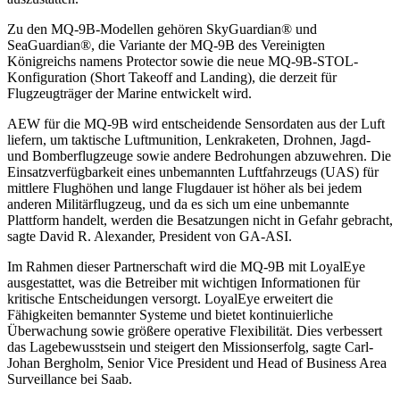
Zu den MQ-9B-Modellen gehören SkyGuardian® und
SeaGuardian®, die Variante der MQ-9B des Vereinigten
Königreichs namens Protector sowie die neue MQ-9B-STOL-
Konfiguration (Short Takeoff and Landing), die derzeit für
Flugzeugträger der Marine entwickelt wird.
AEW für die MQ-9B wird entscheidende Sensordaten aus der Luft
liefern, um taktische Luftmunition, Lenkraketen, Drohnen, Jagd-
und Bomberflugzeuge sowie andere Bedrohungen abzuwehren. Die
Einsatzverfügbarkeit eines unbemannten Luftfahrzeugs (UAS) für
mittlere Flughöhen und lange Flugdauer ist höher als bei jedem
anderen Militärflugzeug, und da es sich um eine unbemannte
Plattform handelt, werden die Besatzungen nicht in Gefahr gebracht,
sagte David R. Alexander, President von GA-ASI.
Im Rahmen dieser Partnerschaft wird die MQ-9B mit LoyalEye
ausgestattet, was die Betreiber mit wichtigen Informationen für
kritische Entscheidungen versorgt. LoyalEye erweitert die
Fähigkeiten bemannter Systeme und bietet kontinuierliche
Überwachung sowie größere operative Flexibilität. Dies verbessert
das Lagebewusstsein und steigert den Missionserfolg, sagte Carl-
Johan Bergholm, Senior Vice President und Head of Business Area
Surveillance bei Saab.