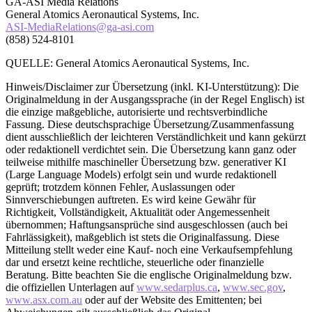
GA-ASI Media Relations
General Atomics Aeronautical Systems, Inc.
ASI-MediaRelations@ga-asi.com
(858) 524-8101
QUELLE: General Atomics Aeronautical Systems, Inc.
Hinweis/Disclaimer zur Übersetzung (inkl. KI-Unterstützung): Die
Originalmeldung in der Ausgangssprache (in der Regel Englisch) ist
die einzige maßgebliche, autorisierte und rechtsverbindliche
Fassung. Diese deutschsprachige Übersetzung/Zusammenfassung
dient ausschließlich der leichteren Verständlichkeit und kann gekürzt
oder redaktionell verdichtet sein. Die Übersetzung kann ganz oder
teilweise mithilfe maschineller Übersetzung bzw. generativer KI
(Large Language Models) erfolgt sein und wurde redaktionell
geprüft; trotzdem können Fehler, Auslassungen oder
Sinnverschiebungen auftreten. Es wird keine Gewähr für
Richtigkeit, Vollständigkeit, Aktualität oder Angemessenheit
übernommen; Haftungsansprüche sind ausgeschlossen (auch bei
Fahrlässigkeit), maßgeblich ist stets die Originalfassung. Diese
Mitteilung stellt weder eine Kauf- noch eine Verkaufsempfehlung
dar und ersetzt keine rechtliche, steuerliche oder finanzielle
Beratung. Bitte beachten Sie die englische Originalmeldung bzw.
die offiziellen Unterlagen auf
www.sedarplus.ca
,
www.sec.gov
,
www.asx.com.au
oder auf der Website des Emittenten; bei