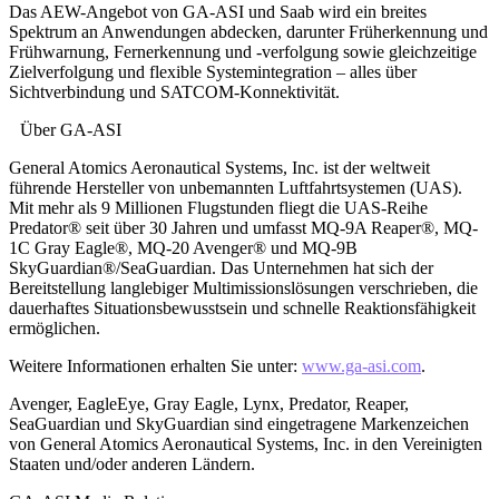
Das AEW-Angebot von GA-ASI und Saab wird ein breites
Spektrum an Anwendungen abdecken, darunter Früherkennung und
Frühwarnung, Fernerkennung und -verfolgung sowie gleichzeitige
Zielverfolgung und flexible Systemintegration – alles über
Sichtverbindung und SATCOM-Konnektivität.
Über GA-ASI
General Atomics Aeronautical Systems, Inc. ist der weltweit
führende Hersteller von unbemannten Luftfahrtsystemen (UAS).
Mit mehr als 9 Millionen Flugstunden fliegt die UAS-Reihe
Predator® seit über 30 Jahren und umfasst MQ-9A Reaper®, MQ-
1C Gray Eagle®, MQ-20 Avenger® und MQ-9B
SkyGuardian®/SeaGuardian. Das Unternehmen hat sich der
Bereitstellung langlebiger Multimissionslösungen verschrieben, die
dauerhaftes Situationsbewusstsein und schnelle Reaktionsfähigkeit
ermöglichen.
Weitere Informationen erhalten Sie unter:
www.ga-asi.com
.
Avenger, EagleEye, Gray Eagle, Lynx, Predator, Reaper,
SeaGuardian und SkyGuardian sind eingetragene Markenzeichen
von General Atomics Aeronautical Systems, Inc. in den Vereinigten
Staaten und/oder anderen Ländern.