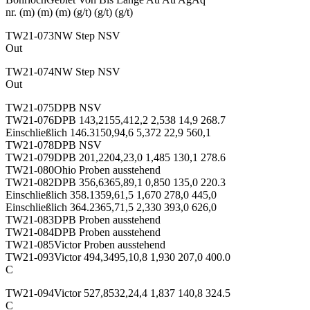
nr. (m) (m) (m) (g/t) (g/t) (g/t)
TW21-073NW Step NSV
Out
TW21-074NW Step NSV
Out
TW21-075DPB NSV
TW21-076DPB 143,2155,412,2 2,538 14,9 268.7
Einschließlich 146.3150,94,6 5,372 22,9 560,1
TW21-078DPB NSV
TW21-079DPB 201,2204,23,0 1,485 130,1 278.6
TW21-080Ohio Proben ausstehend
TW21-082DPB 356,6365,89,1 0,850 135,0 220.3
Einschließlich 358.1359,61,5 1,670 278,0 445,0
Einschließlich 364.2365,71,5 2,330 393,0 626,0
TW21-083DPB Proben ausstehend
TW21-084DPB Proben ausstehend
TW21-085Victor Proben ausstehend
TW21-093Victor 494,3495,10,8 1,930 207,0 400.0
C
TW21-094Victor 527,8532,24,4 1,837 140,8 324.5
C