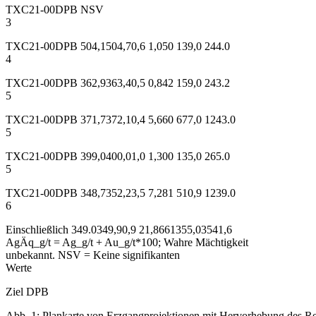
TXC21-00DPB NSV
3
TXC21-00DPB 504,1504,70,6 1,050 139,0 244.0
4
TXC21-00DPB 362,9363,40,5 0,842 159,0 243.2
5
TXC21-00DPB 371,7372,10,4 5,660 677,0 1243.0
5
TXC21-00DPB 399,0400,01,0 1,300 135,0 265.0
5
TXC21-00DPB 348,7352,23,5 7,281 510,9 1239.0
6
Einschließlich 349.0349,90,9 21,8661355,03541,6
AgÄq_g/t = Ag_g/t + Au_g/t*100; Wahre Mächtigkeit
unbekannt. NSV = Keine signifikanten
Werte
Ziel DPB
Abb. 1: Plankarte von Erzgangprojektionen mit Hervorhebung des Re