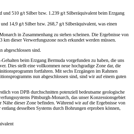
d und 510 g/t Silber bzw. 1.239 g/t Silberäquivalent beim Erzgang
und 14,9 g/t Silber bzw. 268,7 g/t Silberäquivalent, was einen
h-Monarch in Zusammenhang zu stehen scheinen. Die Ergebnisse von
1,3 km dieser Verwerfungszone noch erkundet werden müssen.
 abgeschlossen sind.
za-Gehalten beim Erzgang Bermuda vorgefunden zu haben, die uns
er. Dies stellt eine vollkommen neue hochgradige Zone dar, die
efinitionsprogramm fortfahren. Mit sechs Erzgängen im Rahmen
nitionsprogramms nun abgeschlossen sind, sind wir auf einem guten
estlich von DPB durchschnitten potenziell bedeutsame geologische
rwerfungssystems Pittsburgh-Monarch, das unser Konzessionsgebiet
rer Nähe dieser Zone befinden. Während wir auf die Ergebnisse von
ir entlang desselben Systems durch Bohrungen erproben können,
ivalent