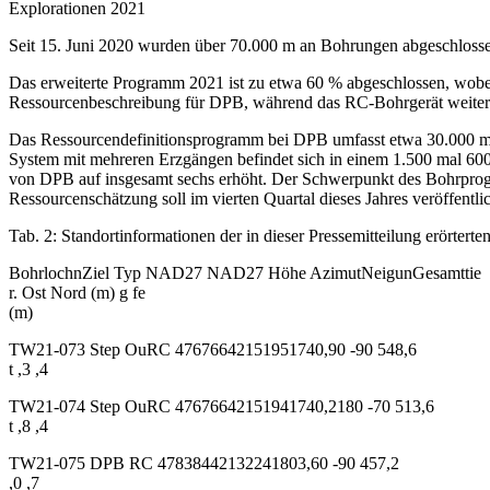
Explorationen 2021
Seit 15. Juni 2020 wurden über 70.000 m an Bohrungen abgeschlosse
Das erweiterte Programm 2021 ist zu etwa 60 % abgeschlossen, wobe
Ressourcenbeschreibung für DPB, während das RC-Bohrgerät weiterhi
Das Ressourcendefinitionsprogramm bei DPB umfasst etwa 30.000 m 
System mit mehreren Erzgängen befindet sich in einem 1.500 mal 600
von DPB auf insgesamt sechs erhöht. Der Schwerpunkt des Bohrprogra
Ressourcenschätzung soll im vierten Quartal dieses Jahres veröffentli
Tab. 2: Standortinformationen der in dieser Pressemitteilung erörtert
BohrlochnZiel Typ NAD27 NAD27 Höhe AzimutNeigunGesamttie
r. Ost Nord (m) g fe
(m)
TW21-073 Step OuRC 47676642151951740,90 -90 548,6
t ,3 ,4
TW21-074 Step OuRC 47676642151941740,2180 -70 513,6
t ,8 ,4
TW21-075 DPB RC 47838442132241803,60 -90 457,2
,0 ,7