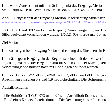
Die zweite Zone scheint mit dem Schnittpunkt des Erzgangs Merton
Schnittpunktzone mit Werten zwischen 386,8 und 3.322 g/t Silberäqui
Abb. 2: Längsschnitt des Erzgangs Merton, Blickrichtung Südwesten
www.irw-press.at/prcom/images/messages/2021/59411/Blackrock
TXC21-001 und -002 sind in den Erzgang Denver eingedrungen. Die B
Silberäquivalent vorgefunden wurden. TXC21-003 wurde mit -50° geboh
Ziel Victor
Die Bohrungen beim Erzgang Victor sind entlang des Streichens in Ri
Die mächtigsten Erzgänge in der Region scheinen mit dem Verwerfun
abgebaut, während der Erzgang Ohio im Süden auf einer Mächtigkeit
Verwerfungszone müssen noch mit Bohrungen erkundet werden.
Die Bohrlöcher TW21-093C, -094C, -095C, -096C und -097C folgen 
Abschnitten zwischen 0,9 und 1,9 m durchschnitten. Die Bohrungen 
Ausfallprogramm
Die Bohrlöcher TW21-073 und -074 sind Ausfallbohrlöcher, die sic
Rand eines Kraters übereinstimmen. Die Bedeutung dieser Interpret