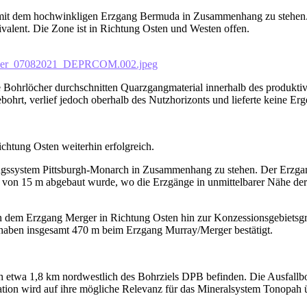
 mit dem hochwinkligen Erzgang Bermuda in Zusammenhang zu stehen. 
valent. Die Zone ist in Richtung Osten und Westen offen.
Silver_07082021_DEPRCOM.002.jpeg
ohrlöcher durchschnitten Quarzgangmaterial innerhalb des produktive
rt, verlief jedoch oberhalb des Nutzhorizonts und lieferte keine Erge
chtung Osten weiterhin erfolgreich.
gssystem Pittsburgh-Monarch in Zusammenhang zu stehen. Der Erzgang
 von 15 m abgebaut wurde, wo die Erzgänge in unmittelbarer Nähe der
dem Erzgang Merger in Richtung Osten hin zur Konzessionsgebietsgr
haben insgesamt 470 m beim Erzgang Murray/Merger bestätigt.
h etwa 1,8 km nordwestlich des Bohrziels DPB befinden. Die Ausfallbo
ation wird auf ihre mögliche Relevanz für das Mineralsystem Tonopah ü