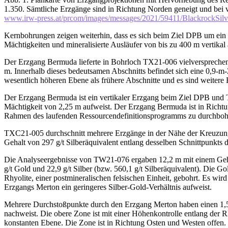
1.350. Sämtliche Erzgänge sind in Richtung Norden geneigt und bei v
www.irw-press.at/prcom/images/messages/2021/59411/Blackrock
Kernbohrungen zeigen weiterhin, dass es sich beim Ziel DPB um ein 
Mächtigkeiten und mineralisierte Ausläufer von bis zu 400 m vertikal
Der Erzgang Bermuda lieferte in Bohrloch TX21-006 vielversprechende
m. Innerhalb dieses bedeutsamen Abschnitts befindet sich eine 0,9-m-Z
wesentlich höheren Ebene als frühere Abschnitte und es sind weiter
Der Erzgang Bermuda ist ein vertikaler Erzgang beim Ziel DPB und
Mächtigkeit von 2,25 m aufweist. Der Erzgang Bermuda ist in Richtu
Rahmen des laufenden Ressourcendefinitionsprogramms zu durchboh
TXC21-005 durchschnitt mehrere Erzgänge in der Nähe der Kreuzung 
Gehalt von 297 g/t Silberäquivalent entlang desselben Schnittpunkt
Die Analyseergebnisse von TW21-076 ergaben 12,2 m mit einem Gehalt 
g/t Gold und 22,9 g/t Silber (bzw. 560,1 g/t Silberäquivalent). Die G
Rhyolite, einer postmineralischen felsischen Einheit, gebohrt. Es wi
Erzgangs Merton ein geringeres Silber-Gold-Verhältnis aufweist.
Mehrere Durchstoßpunkte durch den Erzgang Merton haben einen 1,5 
nachweist. Die obere Zone ist mit einer Höhenkontrolle entlang der R
konstanten Ebene. Die Zone ist in Richtung Osten und Westen offen.