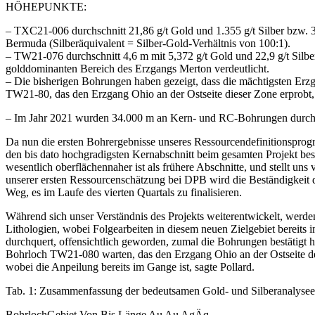
HÖHEPUNKTE:
– TXC21-006 durchschnitt 21,86 g/t Gold und 1.355 g/t Silber bzw. 3.
Bermuda (Silberäquivalent = Silber-Gold-Verhältnis von 100:1).
– TW21-076 durchschnitt 4,6 m mit 5,372 g/t Gold und 22,9 g/t Silber 
golddominanten Bereich des Erzgangs Merton verdeutlicht.
– Die bisherigen Bohrungen haben gezeigt, dass die mächtigsten Er
TW21-80, das den Erzgang Ohio an der Ostseite dieser Zone erprobt
– Im Jahr 2021 wurden 34.000 m an Kern- und RC-Bohrungen durchg
Da nun die ersten Bohrergebnisse unseres Ressourcendefinitionspro
den bis dato hochgradigsten Kernabschnitt beim gesamten Projekt bes
wesentlich oberflächennaher ist als frühere Abschnitte, und stellt
unserer ersten Ressourcenschätzung bei DPB wird die Beständigkeit d
Weg, es im Laufe des vierten Quartals zu finalisieren.
Während sich unser Verständnis des Projekts weiterentwickelt, werde
Lithologien, wobei Folgearbeiten in diesem neuen Zielgebiet bereit
durchquert, offensichtlich geworden, zumal die Bohrungen bestätigt 
Bohrloch TW21-080 warten, das den Erzgang Ohio an der Ostseite der
wobei die Anpeilung bereits im Gange ist, sagte Pollard.
Tab. 1: Zusammenfassung der bedeutsamen Gold- und Silberanalyseer
BohrlochGebiet Von Bis Länge Au Au AgÄq