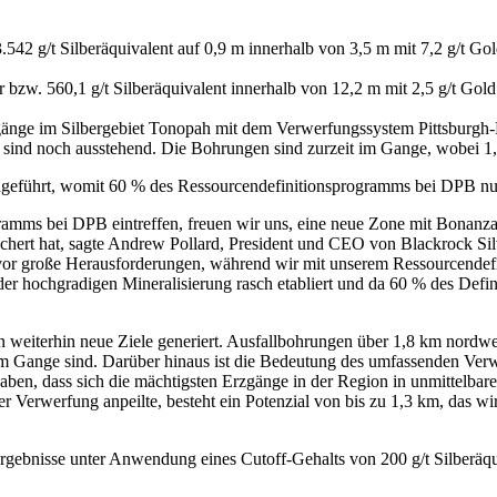
542 g/t Silberäquivalent auf 0,9 m innerhalb von 3,5 m mit 7,2 g/t Gol
bzw. 560,1 g/t Silberäquivalent innerhalb von 12,2 m mit 2,5 g/t Gold 
zgänge im Silbergebiet Tonopah mit dem Verwerfungssystem Pittsburg
, sind noch ausstehend. Die Bohrungen sind zurzeit im Gange, wobei 
eführt, womit 60 % des Ressourcendefinitionsprogramms bei DPB nun
gramms bei DPB eintreffen, freuen wir uns, eine neue Zone mit Bonan
chert hat, sagte Andrew Pollard, President und CEO von Blackrock Silv
 uns vor große Herausforderungen, während wir mit unserem Ressourcend
er hochgradigen Mineralisierung rasch etabliert und da 60 % des Defi
n weiterhin neue Ziele generiert. Ausfallbohrungen über 1,8 km nordw
s im Gange sind. Darüber hinaus ist die Bedeutung des umfassenden Ve
haben, dass sich die mächtigsten Erzgänge in der Region in unmittelba
 Verwerfung anpeilte, besteht ein Potenzial von bis zu 1,3 km, das w
gebnisse unter Anwendung eines Cutoff-Gehalts von 200 g/t Silberäqu