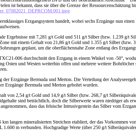
ielen ist bekannt, dass sie über die Grenze der Ressourcenschätzung h
Silver_07082021_DEPRCOM.001.jpeg
erstklassiges Erzgangsystem handelt, wobei sechs Erzgänge nun einen 
 aufweisen.
 Ergebnisse mit 7,281 g/t Gold und 511 g/t Silber (bzw. 1.239 g/t Sil
one mit einem Gehalt von 21,86 g/t Gold und 1.355 g/t Silber (bzw. 3.5
e Bohrungen geplant, um die oberflächennahe Zone entlang des Erzgan
 TXC21-006 durchschnitt den Erzgang in einem Winkel von -50°, wodu
ng Osten und Westen weiterhin offen und mehrere weitere Bohrlöcher 
ren.
der Erzgänge Bermuda und Merton. Die Verteilung der Analyseergebni
s der Erzgänge Bermuda und Merton gebohrt wurden.
von 2,54 g/t Gold und 14,9 g/t Silber (bzw. 268,7 g/t Silberäquivale
oldgehalte sind beträchtlich, doch die Silberwerte waren niedriger als
rd angenommen, dass das felsische Intrusivgestein das Silber vom Erzga
km langen mineralisierten Streichen etabliert, der das Vorkommen von
L 1.600 m verbunden. Hochgradige Werte (über 250 g/t Silberäquivalent