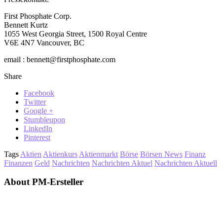
First Phosphate Corp.
Bennett Kurtz
1055 West Georgia Street, 1500 Royal Centre
V6E 4N7 Vancouver, BC
email : bennett@firstphosphate.com
Share
Facebook
Twitter
Google +
Stumbleupon
LinkedIn
Pinterest
Tags
Aktien
Aktienkurs
Aktienmarkt
Börse
Börsen News
Finanz
Finanzen
Geld
Nachrichten
Nachrichten Aktuel
Nachrichten Aktuell
About PM-Ersteller