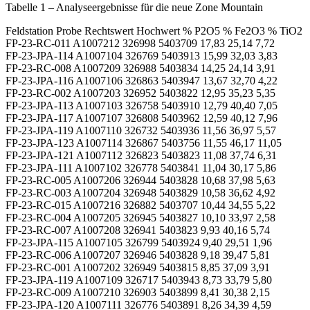
Tabelle 1 – Analyseergebnisse für die neue Zone Mountain
Feldstation Probe Rechtswert Hochwert % P2O5 % Fe2O3 % TiO2
FP-23-RC-011 A1007212 326998 5403709 17,83 25,14 7,72
FP-23-JPA-114 A1007104 326769 5403913 15,99 32,03 3,83
FP-23-RC-008 A1007209 326988 5403834 14,25 24,14 3,91
FP-23-JPA-116 A1007106 326863 5403947 13,67 32,70 4,22
FP-23-RC-002 A1007203 326952 5403822 12,95 35,23 5,35
FP-23-JPA-113 A1007103 326758 5403910 12,79 40,40 7,05
FP-23-JPA-117 A1007107 326808 5403962 12,59 40,12 7,96
FP-23-JPA-119 A1007110 326732 5403936 11,56 36,97 5,57
FP-23-JPA-123 A1007114 326867 5403756 11,55 46,17 11,05
FP-23-JPA-121 A1007112 326823 5403823 11,08 37,74 6,31
FP-23-JPA-111 A1007102 326778 5403841 11,04 30,17 5,86
FP-23-RC-005 A1007206 326944 5403828 10,68 37,98 5,63
FP-23-RC-003 A1007204 326948 5403829 10,58 36,62 4,92
FP-23-RC-015 A1007216 326882 5403707 10,44 34,55 5,22
FP-23-RC-004 A1007205 326945 5403827 10,10 33,97 2,58
FP-23-RC-007 A1007208 326941 5403823 9,93 40,16 5,74
FP-23-JPA-115 A1007105 326799 5403924 9,40 29,51 1,96
FP-23-RC-006 A1007207 326946 5403828 9,18 39,47 5,81
FP-23-RC-001 A1007202 326949 5403815 8,85 37,09 3,91
FP-23-JPA-119 A1007109 326717 5403943 8,73 33,79 5,80
FP-23-RC-009 A1007210 326903 5403899 8,41 30,38 2,15
FP-23-JPA-120 A1007111 326776 5403891 8,26 34,39 4,59