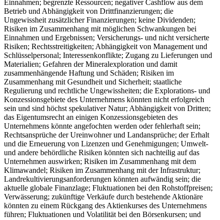
Einnahmen; begrenzte Ressourcen; negativer Cashflow aus dem
Betrieb und Abhängigkeit von Drittfinanzierungen; die
Ungewissheit zusätzlicher Finanzierungen; keine Dividenden;
Risiken im Zusammenhang mit möglichen Schwankungen bei
Einnahmen und Ergebnissen; Versicherungs- und nicht versicherte
Risiken; Rechtsstreitigkeiten; Abhängigkeit von Management und
Schlüsselpersonal; Interessenkonflikte; Zugang zu Lieferungen und
Materialien; Gefahren der Mineralexploration und damit
zusammenhängende Haftung und Schäden; Risiken im
Zusammenhang mit Gesundheit und Sicherheit; staatliche
Regulierung und rechtliche Ungewissheiten; die Explorations- und
Konzessionsgebiete des Unternehmens könnten nicht erfolgreich
sein und sind höchst spekulativer Natur; Abhängigkeit von Dritten;
das Eigentumsrecht an einigen Konzessionsgebieten des
Unternehmens könnte angefochten werden oder fehlerhaft sein;
Rechtsansprüche der Ureinwohner und Landansprüche; der Erhalt
und die Erneuerung von Lizenzen und Genehmigungen; Umwelt-
und andere behördliche Risiken könnten sich nachteilig auf das
Unternehmen auswirken; Risiken im Zusammenhang mit dem
Klimawandel; Risiken im Zusammenhang mit der Infrastruktur;
Landrekultivierungsanforderungen könnten aufwändig sein; die
aktuelle globale Finanzlage; Fluktuationen bei den Rohstoffpreisen;
Verwässerung; zukünftige Verkäufe durch bestehende Aktionäre
könnten zu einem Rückgang des Aktienkurses des Unternehmens
führen; Fluktuationen und Volatilität bei den Börsenkursen; und