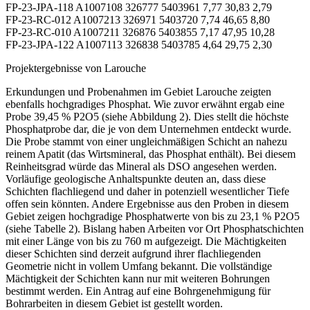
FP-23-JPA-118 A1007108 326777 5403961 7,77 30,83 2,79
FP-23-RC-012 A1007213 326971 5403720 7,74 46,65 8,80
FP-23-RC-010 A1007211 326876 5403855 7,17 47,95 10,28
FP-23-JPA-122 A1007113 326838 5403785 4,64 29,75 2,30
Projektergebnisse von Larouche
Erkundungen und Probenahmen im Gebiet Larouche zeigten
ebenfalls hochgradiges Phosphat. Wie zuvor erwähnt ergab eine
Probe 39,45 % P2O5 (siehe Abbildung 2). Dies stellt die höchste
Phosphatprobe dar, die je von dem Unternehmen entdeckt wurde.
Die Probe stammt von einer ungleichmäßigen Schicht an nahezu
reinem Apatit (das Wirtsmineral, das Phosphat enthält). Bei diesem
Reinheitsgrad würde das Mineral als DSO angesehen werden.
Vorläufige geologische Anhaltspunkte deuten an, dass diese
Schichten flachliegend und daher in potenziell wesentlicher Tiefe
offen sein könnten. Andere Ergebnisse aus den Proben in diesem
Gebiet zeigen hochgradige Phosphatwerte von bis zu 23,1 % P2O5
(siehe Tabelle 2). Bislang haben Arbeiten vor Ort Phosphatschichten
mit einer Länge von bis zu 760 m aufgezeigt. Die Mächtigkeiten
dieser Schichten sind derzeit aufgrund ihrer flachliegenden
Geometrie nicht in vollem Umfang bekannt. Die vollständige
Mächtigkeit der Schichten kann nur mit weiteren Bohrungen
bestimmt werden. Ein Antrag auf eine Bohrgenehmigung für
Bohrarbeiten in diesem Gebiet ist gestellt worden.