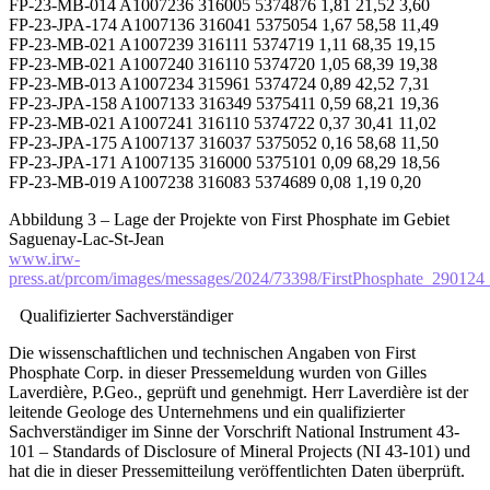
FP-23-MB-014 A1007236 316005 5374876 1,81 21,52 3,60
FP-23-JPA-174 A1007136 316041 5375054 1,67 58,58 11,49
FP-23-MB-021 A1007239 316111 5374719 1,11 68,35 19,15
FP-23-MB-021 A1007240 316110 5374720 1,05 68,39 19,38
FP-23-MB-013 A1007234 315961 5374724 0,89 42,52 7,31
FP-23-JPA-158 A1007133 316349 5375411 0,59 68,21 19,36
FP-23-MB-021 A1007241 316110 5374722 0,37 30,41 11,02
FP-23-JPA-175 A1007137 316037 5375052 0,16 58,68 11,50
FP-23-JPA-171 A1007135 316000 5375101 0,09 68,29 18,56
FP-23-MB-019 A1007238 316083 5374689 0,08 1,19 0,20
Abbildung 3 – Lage der Projekte von First Phosphate im Gebiet
Saguenay-Lac-St-Jean
www.irw-
press.at/prcom/images/messages/2024/73398/FirstPhosphate_290
Qualifizierter Sachverständiger
Die wissenschaftlichen und technischen Angaben von First
Phosphate Corp. in dieser Pressemeldung wurden von Gilles
Laverdière, P.Geo., geprüft und genehmigt. Herr Laverdière ist der
leitende Geologe des Unternehmens und ein qualifizierter
Sachverständiger im Sinne der Vorschrift National Instrument 43-
101 – Standards of Disclosure of Mineral Projects (NI 43-101) und
hat die in dieser Pressemitteilung veröffentlichten Daten überprüft.