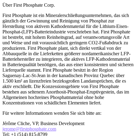
Über First Phosphate Corp.
First Phosphate ist ein Mineralerschließungsunternehmen, das sich
gänzlich der Gewinnung und Reinigung von Phosphat zur
Herstellung von aktivem Kathodenmaterial für die Lithium-Eisen-
Phosphat-(LFP)-Batterieindustrie verschrieben hat. First Phosphate
ist bestrebt, mit hohem Reinheitsgrad, auf verantwortungsvolle Art
und Weise und mit voraussichtlich geringem CO2-Fußabdruck zu
produzieren. First Phosphate plant, sich direkt vertikal von der
Abbauquelle in die Lieferketten größerer nordamerikanischer LFP-
Batteriehersteller zu integrieren, die aktives LFP-Kathodenmaterial
in Batteriequalität benötigen, das aus einer konsistenten und sicheren
Lieferquelle stammt. First Phosphate besitzt in der Region
Saguenay-Lac-St-Jean in der kanadischen Provinz Quebec über
1.500 km² an lizenzfreien bezirksgroßen Landansprüchen, die es
aktiv erschließt. Die Konzessionsgebiete von First Phosphate
bestehen aus seltenem Anorthosit-Phosphat-Eruptivgestein, das im
Allgemeinen hochreines Phosphatmaterial ohne hohe
Konzentrationen von schädlichen Elementen liefert.
Für weitere Informationen wenden Sie sich bitte an:
Jérôme Cliche, VP, Business Development
jerome@firstphosphate.com
Tel: +1 (514) 815-8799