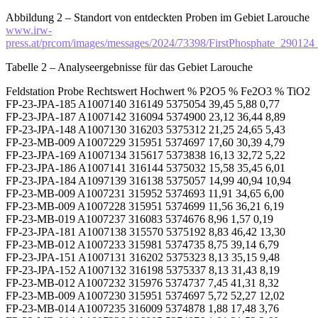
Abbildung 2 – Standort von entdeckten Proben im Gebiet Larouche
www.irw-
press.at/prcom/images/messages/2024/73398/FirstPhosphate_290
Tabelle 2 – Analyseergebnisse für das Gebiet Larouche
Feldstation Probe Rechtswert Hochwert % P2O5 % Fe2O3 % TiO2
FP-23-JPA-185 A1007140 316149 5375054 39,45 5,88 0,77
FP-23-JPA-187 A1007142 316094 5374900 23,12 36,44 8,89
FP-23-JPA-148 A1007130 316203 5375312 21,25 24,65 5,43
FP-23-MB-009 A1007229 315951 5374697 17,60 30,39 4,79
FP-23-JPA-169 A1007134 315617 5373838 16,13 32,72 5,22
FP-23-JPA-186 A1007141 316144 5375032 15,58 35,45 6,01
FP-23-JPA-184 A1097139 316138 5375057 14,99 40,94 10,94
FP-23-MB-009 A1007231 315952 5374693 11,91 34,65 6,00
FP-23-MB-009 A1007228 315951 5374699 11,56 36,21 6,19
FP-23-MB-019 A1007237 316083 5374676 8,96 1,57 0,19
FP-23-JPA-181 A1007138 315570 5375192 8,83 46,42 13,30
FP-23-MB-012 A1007233 315981 5374735 8,75 39,14 6,79
FP-23-JPA-151 A1007131 316202 5375323 8,13 35,15 9,48
FP-23-JPA-152 A1007132 316198 5375337 8,13 31,43 8,19
FP-23-MB-012 A1007232 315976 5374737 7,45 41,31 8,32
FP-23-MB-009 A1007230 315951 5374697 5,72 52,27 12,02
FP-23-MB-014 A1007235 316009 5374878 1,88 17,48 3,76