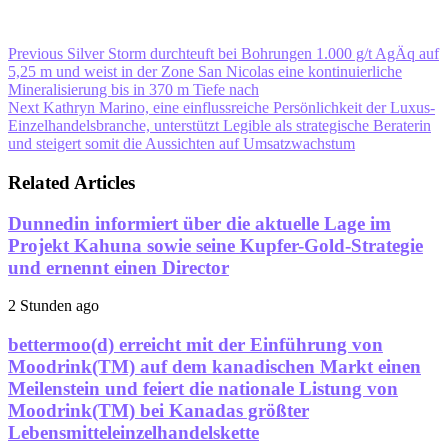
Previous
Silver Storm durchteuft bei Bohrungen 1.000 g/t AgÄq auf
5,25 m und weist in der Zone San Nicolas eine kontinuierliche
Mineralisierung bis in 370 m Tiefe nach
Next
Kathryn Marino, eine einflussreiche Persönlichkeit der Luxus-
Einzelhandelsbranche, unterstützt Legible als strategische Beraterin
und steigert somit die Aussichten auf Umsatzwachstum
Related Articles
Dunnedin informiert über die aktuelle Lage im
Projekt Kahuna sowie seine Kupfer-Gold-Strategie
und ernennt einen Director
2 Stunden ago
bettermoo(d) erreicht mit der Einführung von
Moodrink(TM) auf dem kanadischen Markt einen
Meilenstein und feiert die nationale Listung von
Moodrink(TM) bei Kanadas größter
Lebensmitteleinzelhandelskette