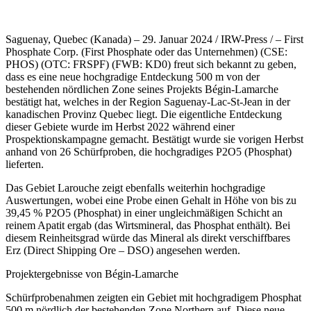
Saguenay, Quebec (Kanada) – 29. Januar 2024 / IRW-Press / – First
Phosphate Corp. (First Phosphate oder das Unternehmen) (CSE:
PHOS) (OTC: FRSPF) (FWB: KD0) freut sich bekannt zu geben,
dass es eine neue hochgradige Entdeckung 500 m von der
bestehenden nördlichen Zone seines Projekts Bégin-Lamarche
bestätigt hat, welches in der Region Saguenay-Lac-St-Jean in der
kanadischen Provinz Quebec liegt. Die eigentliche Entdeckung
dieser Gebiete wurde im Herbst 2022 während einer
Prospektionskampagne gemacht. Bestätigt wurde sie vorigen Herbst
anhand von 26 Schürfproben, die hochgradiges P2O5 (Phosphat)
lieferten.
Das Gebiet Larouche zeigt ebenfalls weiterhin hochgradige
Auswertungen, wobei eine Probe einen Gehalt in Höhe von bis zu
39,45 % P2O5 (Phosphat) in einer ungleichmäßigen Schicht an
reinem Apatit ergab (das Wirtsmineral, das Phosphat enthält). Bei
diesem Reinheitsgrad würde das Mineral als direkt verschiffbares
Erz (Direct Shipping Ore – DSO) angesehen werden.
Projektergebnisse von Bégin-Lamarche
Schürfprobenahmen zeigten ein Gebiet mit hochgradigem Phosphat
500 m nördlich der bestehenden Zone Northern auf. Diese neue