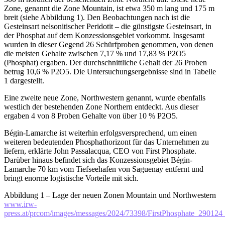
Zone, genannt die Zone Mountain, ist etwa 350 m lang und 175 m
breit (siehe Abbildung 1). Den Beobachtungen nach ist die
Gesteinsart nelsonitischer Peridotit – die günstigste Gesteinsart, in
der Phosphat auf dem Konzessionsgebiet vorkommt. Insgesamt
wurden in dieser Gegend 26 Schürfproben genommen, von denen
die meisten Gehalte zwischen 7,17 % und 17,83 % P2O5
(Phosphat) ergaben. Der durchschnittliche Gehalt der 26 Proben
betrug 10,6 % P2O5. Die Untersuchungsergebnisse sind in Tabelle
1 dargestellt.
Eine zweite neue Zone, Northwestern genannt, wurde ebenfalls
westlich der bestehenden Zone Northern entdeckt. Aus dieser
ergaben 4 von 8 Proben Gehalte von über 10 % P2O5.
Bégin-Lamarche ist weiterhin erfolgsversprechend, um einen
weiteren bedeutenden Phosphathorizont für das Unternehmen zu
liefern, erklärte John Passalacqua, CEO von First Phosphate.
Darüber hinaus befindet sich das Konzessionsgebiet Bégin-
Lamarche 70 km vom Tiefseehafen von Saguenay entfernt und
bringt enorme logistische Vorteile mit sich.
Abbildung 1 – Lage der neuen Zonen Mountain und Northwestern
www.irw-
press.at/prcom/images/messages/2024/73398/FirstPhosphate_290