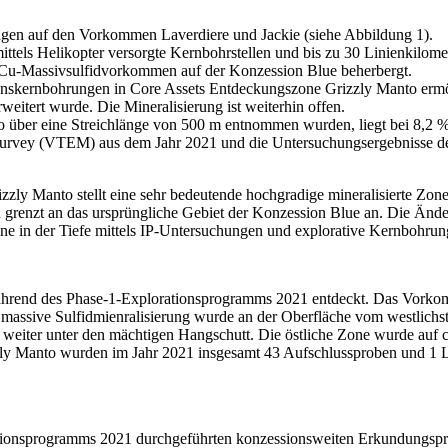
ngen auf den Vorkommen Laverdiere und Jackie (siehe Abbildung 1).
els Helikopter versorgte Kernbohrstellen und bis zu 30 Linienkilomet
 Cu-Massivsulfidvorkommen auf der Konzession Blue beherbergt.
skernbohrungen in Core Assets Entdeckungszone Grizzly Manto ermögl
weitert wurde. Die Mineralisierung ist weiterhin offen.
o über eine Streichlänge von 500 m entnommen wurden, liegt bei 8,2 
c Survey (VTEM) aus dem Jahr 2021 und die Untersuchungsergebnisse d
y Manto stellt eine sehr bedeutende hochgradige mineralisierte Zone 
und grenzt an das ursprüngliche Gebiet der Konzession Blue an. Die Än
ne in der Tiefe mittels IP-Untersuchungen und explorative Kernbohru
rend des Phase-1-Explorationsprogramms 2021 entdeckt. Das Vorkomme
 massive Sulfidmienralisierung wurde an der Oberfläche vom westlich
h weiter unter den mächtigen Hangschutt. Die östliche Zone wurde auf c
zly Manto wurden im Jahr 2021 insgesamt 43 Aufschlussproben und 1 L
ationsprogramms 2021 durchgeführten konzessionsweiten Erkundungspr