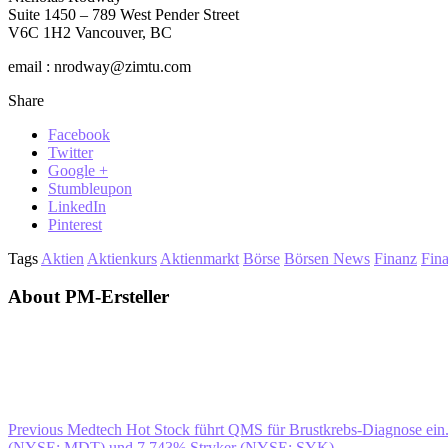
Suite 1450 – 789 West Pender Street
V6C 1H2 Vancouver, BC
email : nrodway@zimtu.com
Share
Facebook
Twitter
Google +
Stumbleupon
LinkedIn
Pinterest
Tags
Aktien
Aktienkurs
Aktienmarkt
Börse
Börsen News
Finanz
Fin
About PM-Ersteller
Previous
Medtech Hot Stock führt QMS für Brustkrebs-Diagnose ein
(NYSE: MDT) und 7.743% Stryker (NYSE: SYK)