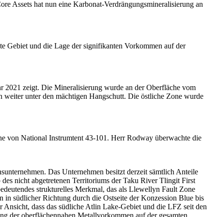
 Core Assets hat nun eine Karbonat-Verdrängungsmineralisierung an
te Gebiet und die Lage der signifikanten Vorkommen auf der
r 2021 zeigt. Die Mineralisierung wurde an der Oberfläche vom
ch weiter unter den mächtigen Hangschutt. Die östliche Zone wurde
nne von National Instrumtent 43-101. Herr Rodway überwachte die
onsunternehmen. Das Unternehmen besitzt derzeit sämtlich Anteile
es nicht abgetretenen Territoriums der Taku River Tlingit First
deutendes strukturelles Merkmal, das als Llewellyn Fault Zone
 in südlicher Richtung durch die Ostseite der Konzession Blue bis
r Ansicht, dass das südliche Atlin Lake-Gebiet und die LFZ seit den
erung der oberflächennahen Metallvorkommen auf der gesamten