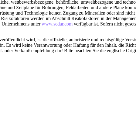
ftliche, wettbewerbsbezogene, behördliche, umweltbezogene und technol
läne und Zeitpläne für Bohrungen, Feldarbeiten und andere Pläne könn
rüstung und Technologie keinen Zugang zu Mineralien oder sind nicht i
 Risikofaktoren werden im Abschnitt Risikofaktoren in der Managemen
es Unternehmens unter
www.sedar.com
verfügbar ist. Sofern nicht geset
röffentlicht wird, ist die offizielle, autorisierte und rechtsgültige Ve
. Es wird keine Verantwortung oder Haftung für den Inhalt, die Richt
f- oder Verkaufsempfehlung dar! Bitte beachten Sie die englische Ori