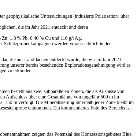
er geophysikalische Untersuchungen (induzierte Polarisation) über
ichen, die im Jahr 2021 entdeckt und deren
% Zn, 1,8 % Pb, 0,40 % Cu und 110 g/t Ag.
er Schlitzprobenkampagnen werden voraussichtlich in den
dar, die auf Landflächen entdeckt wurde, die wir im Jahr 2021
derung unserer bereits bestehenden Explorationsgenehmigung wird es
ngen zu erkunden.
n besteht aus zwei subparallelen Zonen, die als Ausbisse von
sten Aufschluss über eine Gesamtlänge von ungefähr 500 m im
a. 150 m verfolgt. Die Mineralisierung innerhalb jeder Zone bleibt im
esesteinprobe entnommen. Ein kommentiertes Foto des Bereichs ist
obenentnahmen zeigten das Potenzial des Konzessionsgebietes Blue.