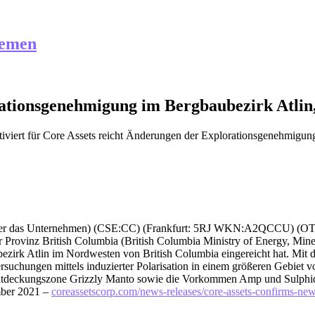
hemen
ationsgenehmigung im Bergbaubezirk Atlin,
iviert
für Core Assets reicht Änderungen der Explorationsgenehmigung 
 oder das Unternehmen) (CSE:CC) (Frankfurt: 5RJ WKN:A2QCCU) (O
r Provinz British Columbia (British Columbia Ministry of Energy, Mi
irk Atlin im Nordwesten von British Columbia eingereicht hat. Mit di
suchungen mittels induzierter Polarisation in einem größeren Gebiet 
eckungszone Grizzly Manto sowie die Vorkommen Amp und Sulphide Ci
mber 2021 –
coreassetscorp.com/news-releases/core-assets-confirms-new-