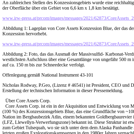
An zahlreichen Stellen des Konzessionsgebiets wurde eine reichhaltig
der Oberfläche über ein Gebiet von 6,6 km x 1,8 km bestätigt.
www.irw-press.at/prcom/images/messages/2021/62873/CoreAsset
Abbildung 1: Lageplan von Core Assets Konzession Blue, der das der
Konzession hervorhebt.
www.irw-press.at/prcom/images/messages/2021/62873/CoreAsse
Abbildung 2: Foto, das das Ausmaß der Massivsulfid- Karbonat-Verd
westlichsten Aufschluss über eine Gesamtlänge von ungefähr 500 m im
auf ca. 150 m bis zur Schneedecke verfolgt.
Offenlegung gemäß National Instrument 43-101
Nicholas Rodway, P.Geo, (Lizenz # 46541) ist President, CEO und Di
Erstellung der technischen Information in dieser Pressemeldung.
Über Core Assets Corp.
Core Assets Corp. ist ein in der Akquisition und Entwicklung von M
(100 %) des Konzessionsgebiets Blue, das eine Grundfläche von ~108.3
Nation im Bergbaubezirk Atlin, einem bekannten Goldbergbaurevier i
(LFZ, Llewellyn-Verwerfungszone) bekannt ist. Diese Struktur ist et
zum Gebiet Tulsequah, wo sie sich unter dem dem Alaska Panhandle Jun
letzten großen Explorationskampagnen in den 1980er Jahren vernachl