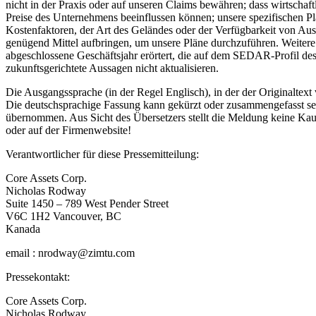
nicht in der Praxis oder auf unseren Claims bewähren; dass wirtscha
Preise des Unternehmens beeinflussen können; unsere spezifischen P
Kostenfaktoren, der Art des Geländes oder der Verfügbarkeit von Aus
genügend Mittel aufbringen, um unsere Pläne durchzuführen. Weitere
abgeschlossene Geschäftsjahr erörtert, die auf dem SEDAR-Profil d
zukunftsgerichtete Aussagen nicht aktualisieren.
Die Ausgangssprache (in der Regel Englisch), in der der Originaltext ve
Die deutschsprachige Fassung kann gekürzt oder zusammengefasst sein
übernommen. Aus Sicht des Übersetzers stellt die Meldung keine Kau
oder auf der Firmenwebsite!
Verantwortlicher für diese Pressemitteilung:
Core Assets Corp.
Nicholas Rodway
Suite 1450 – 789 West Pender Street
V6C 1H2 Vancouver, BC
Kanada
email : nrodway@zimtu.com
Pressekontakt:
Core Assets Corp.
Nicholas Rodway