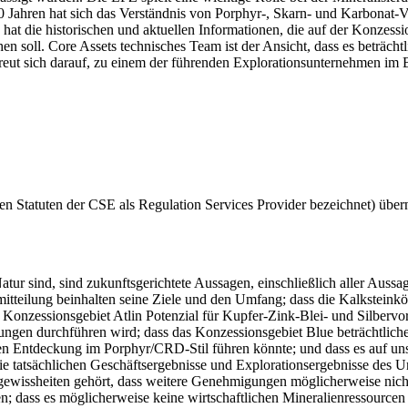
 Jahren hat sich das Verständnis von Porphyr-, Skarn- und Karbonat-Ve
at die historischen und aktuellen Informationen, die auf der Konzess
en soll. Core Assets technisches Team ist der Ansicht, dass es beträc
freut sich darauf, zu einem der führenden Explorationsunternehmen im
en Statuten der CSE als Regulation Services Provider bezeichnet) übe
Natur sind, sind zukunftsgerichtete Aussagen, einschließlich aller Au
mitteilung beinhalten seine Ziele und den Umfang; dass die Kalksteinkö
as Konzessionsgebiet Atlin Potenzial für Kupfer-Zink-Blei- und Silber
ngen durchführen wird; dass das Konzessionsgebiet Blue beträchtliche 
en Entdeckung im Porphyr/CRD-Stil führen könnte; und dass es auf uns
s die tatsächlichen Geschäftsergebnisse und Explorationsergebnisse des
wissheiten gehört, dass weitere Genehmigungen möglicherweise nicht re
; dass es möglicherweise keine wirtschaftlichen Mineralienressourcen g