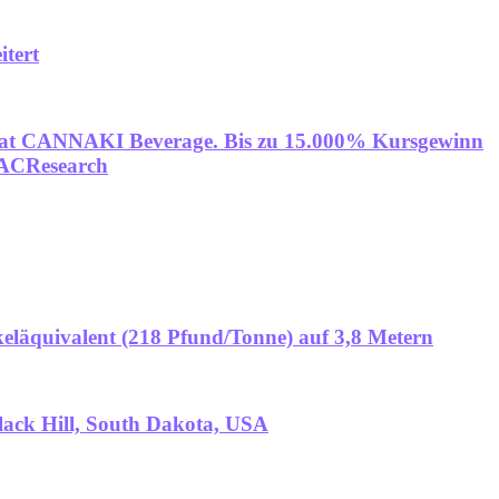
itert
idat CANNAKI Beverage. Bis zu 15.000% Kursgewinn
 ACResearch
keläquivalent (218 Pfund/Tonne) auf 3,8 Metern
lack Hill, South Dakota, USA