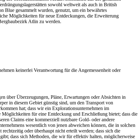
rdrängungslagerstätten sowohl weltweit als auch in British
ion Blue gesammelt wurden, genutzt, um ein bewährtes
htliche Möglichkeiten für neue Entdeckungen, die Erweiterung
 Bergbaubezirk Atlin zu werden.
rnehmen keinerlei Verantwortung für die Angemessenheit oder
ssagen über Überzeugungen, Pläne, Erwartungen oder Absichten in
rper in diesem Gebiet günstig sind, um den Transport von
vorkommen hat; dass wir ein Explorationsunternehmen im
Möglichkeiten für eine Entdeckung und Erschließung bietet; dass die
eren Claims eine kommerziell nutzbare Gold- oder andere
 Unternehmens wesentlich von jenen abweichen können, die in solchen
chtzeitig oder überhaupt nicht erteilt werden; dass sich die
ibt; dass sich Methoden, die wir für effektiv halten, möglicherweise