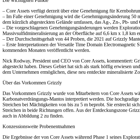
Die wichtigsten Punkte
– Core Assets verfügt derzeit über eine Genehmigung für Kernbohru
– Im Falle einer Genehmigung wird die Genehmigungsänderung 50 mitt
dem kürzlich abgesteckten Gelände umfassen, das Ag-, Zn-, Pb- und
– Die vorgeschlagenen Genehmigungsänderungen werden Exploration
Massivsulfidmineralisierung an der Oberfläche auf 6,6 km x 1,8 km er
– Der Durchschnittsgehalt von 44 Proben, die 2021 auf Grizzly Mant
– Erste Interpretationen der Versatile Time Domain Electromagneti
kommenden Monaten veröffentlicht werden.
Nick Rodway, President und CEO von Core Assets, kommentiert: Grizzl
abgesteckt haben. Dieses Gebiet hat sich als stark höffig erwiesen 
dem Unternehmen ermöglichen, diese neu entdeckte mineralisierte Zo
Über das Vorkommen Grizzly
Das Vorkommen Grizzly wurde von Mitarbeitern von Core Assets wäh
Karbonatverdrängungs-Mantos interpretiert werden. Die hochgradige
Streichen bei Mächtigkeiten von bis zu 5 m beprobt. Sie erstreckt sic
Streichen in beide Richtungen offen. Aus der Entdeckungszone Griz
auch in Abbildung 2 zu finden.
Konzessionsweite Probenentnahmen
Die Ergebnisse der von Core Assets während Phase 1 seines Explor