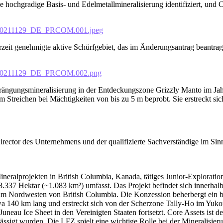
e hochgradige Basis- und Edelmetallmineralisierung identifiziert, und
s_20211129_DE_PRCOM.001.jpeg
zeit genehmigte aktive Schürfgebiet, das im Änderungsantrag beantrag
ts_20211129_DE_PRCOM.002.png
rängungsmineralisierung in der Entdeckungszone Grizzly Manto im Jah
 Streichen bei Mächtigkeiten von bis zu 5 m beprobt. Sie erstreckt si
rector des Unternehmens und der qualifizierte Sachverständige im Si
ineralprojekten in British Columbia, Kanada, tätiges Junior-Explorati
37 Hektar (~1.083 km²) umfasst. Das Projekt befindet sich innerhalb d
m Nordwesten von British Columbia. Die Konzession beherbergt ein be
wa 140 km lang und erstreckt sich von der Scherzone Tally-Ho im Yukon
eau Ice Sheet in den Vereinigten Staaten fortsetzt. Core Assets ist de
ässigt wurden. Die LFZ spielt eine wichtige Rolle bei der Mineralisi