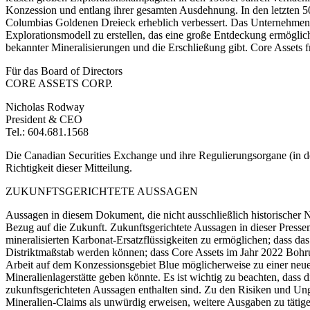
Konzession und entlang ihrer gesamten Ausdehnung. In den letzten 50
Columbias Goldenen Dreieck erheblich verbessert. Das Unternehmen h
Explorationsmodell zu erstellen, das eine große Entdeckung ermöglich
bekannter Mineralisierungen und die Erschließung gibt. Core Assets 
Für das Board of Directors
CORE ASSETS CORP.
Nicholas Rodway
President & CEO
Tel.: 604.681.1568
Die Canadian Securities Exchange und ihre Regulierungsorgane (in d
Richtigkeit dieser Mitteilung.
ZUKUNFTSGERICHTETE AUSSAGEN
Aussagen in diesem Dokument, die nicht ausschließlich historischer 
Bezug auf die Zukunft. Zukunftsgerichtete Aussagen in dieser Presse
mineralisierten Karbonat-Ersatzflüssigkeiten zu ermöglichen; dass d
Distriktmaßstab werden können; dass Core Assets im Jahr 2022 Bohru
Arbeit auf dem Konzessionsgebiet Blue möglicherweise zu einer neu
Mineralienlagerstätte geben könnte. Es ist wichtig zu beachten, das
zukunftsgerichteten Aussagen enthalten sind. Zu den Risiken und Unge
Mineralien-Claims als unwürdig erweisen, weitere Ausgaben zu tätigen