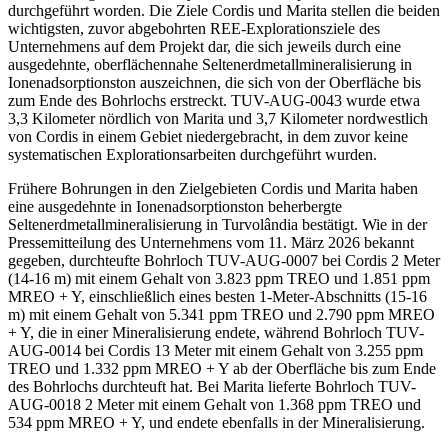
durchgeführt worden. Die Ziele Cordis und Marita stellen die beiden
wichtigsten, zuvor abgebohrten REE-Explorationsziele des
Unternehmens auf dem Projekt dar, die sich jeweils durch eine
ausgedehnte, oberflächennahe Seltenerdmetallmineralisierung in
Ionenadsorptionston auszeichnen, die sich von der Oberfläche bis
zum Ende des Bohrlochs erstreckt. TUV-AUG-0043 wurde etwa
3,3 Kilometer nördlich von Marita und 3,7 Kilometer nordwestlich
von Cordis in einem Gebiet niedergebracht, in dem zuvor keine
systematischen Explorationsarbeiten durchgeführt wurden.
Frühere Bohrungen in den Zielgebieten Cordis und Marita haben
eine ausgedehnte in Ionenadsorptionston beherbergte
Seltenerdmetallmineralisierung in Turvolândia bestätigt. Wie in der
Pressemitteilung des Unternehmens vom 11. März 2026 bekannt
gegeben, durchteufte Bohrloch TUV-AUG-0007 bei Cordis 2 Meter
(14-16 m) mit einem Gehalt von 3.823 ppm TREO und 1.851 ppm
MREO + Y, einschließlich eines besten 1-Meter-Abschnitts (15-16
m) mit einem Gehalt von 5.341 ppm TREO und 2.790 ppm MREO
+ Y, die in einer Mineralisierung endete, während Bohrloch TUV-
AUG-0014 bei Cordis 13 Meter mit einem Gehalt von 3.255 ppm
TREO und 1.332 ppm MREO + Y ab der Oberfläche bis zum Ende
des Bohrlochs durchteuft hat. Bei Marita lieferte Bohrloch TUV-
AUG-0018 2 Meter mit einem Gehalt von 1.368 ppm TREO und
534 ppm MREO + Y, und endete ebenfalls in der Mineralisierung.