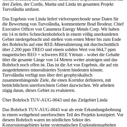
drei Zielen, der Cordis, Marita und Linda im gesamten Projekt
Turvolândia umfasst.
Das Ergebnis von Linda liefert vielversprechende neue Daten für
die Bewertung von Turvolândia, kommentierte Brad Brodeur, Chief
Executive Officer von Canamera Energy Metals Corp. Wir haben
ein 14 m tiefes Schneckenbohrloch in einem völlig unerkundeten
Gebiet niedergebracht und stießen vom ersten Meter bis zum Ende
des Bohrlochs auf eine REE-Mineralisierung mit durchschnittlich
über 2.200 ppm TREO und einem soliden Wert von 664,7 ppm
magnetisches REO + schweres REE Yttrium – wobei die Gehalte
über die gesamte Länge von 14 Metern weiter ansteigen und das
Bohrloch noch offen ist. Das ist die Art von Ergebnis, die auf ein
ausgedehnteres mineralisiertes System hindeuten könnte.
Turvolândia verfügt nun über drei geophysikalisch
zusammenhängende Ziele, die einen Korridor definieren, mit
beträchtlichem unerforschtem Gebiet dazwischen. Wir arbeiten
zügig daran, dieses Gebiet zu evaluieren.
Über Bohrloch TUV-AUG-0043 und das Zielgebiet Linda
Das Bohrloch TUV-AUG-0043 war als erste Erkundungsbohrung
in einem weitgehend unerforschten Teil des Projekts konzipiert. Vor
diesem Bohrloch waren im nördlichen Sektor des
Konzessionsgebietes keine systematischen Explorationsarbeiten