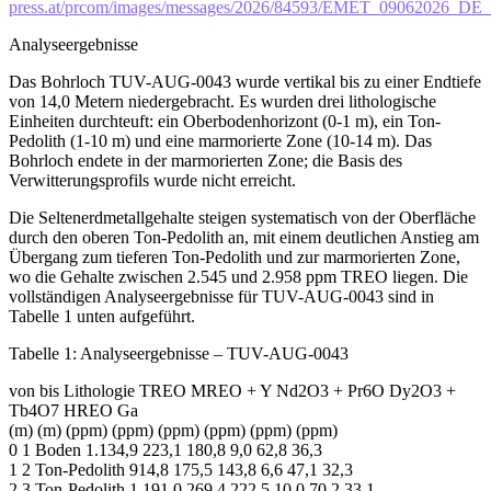
press.at/prcom/images/messages/2026/84593/EMET_09062026_D
Analyseergebnisse
Das Bohrloch TUV-AUG-0043 wurde vertikal bis zu einer Endtiefe
von 14,0 Metern niedergebracht. Es wurden drei lithologische
Einheiten durchteuft: ein Oberbodenhorizont (0-1 m), ein Ton-
Pedolith (1-10 m) und eine marmorierte Zone (10-14 m). Das
Bohrloch endete in der marmorierten Zone; die Basis des
Verwitterungsprofils wurde nicht erreicht.
Die Seltenerdmetallgehalte steigen systematisch von der Oberfläche
durch den oberen Ton-Pedolith an, mit einem deutlichen Anstieg am
Übergang zum tieferen Ton-Pedolith und zur marmorierten Zone,
wo die Gehalte zwischen 2.545 und 2.958 ppm TREO liegen. Die
vollständigen Analyseergebnisse für TUV-AUG-0043 sind in
Tabelle 1 unten aufgeführt.
Tabelle 1: Analyseergebnisse – TUV-AUG-0043
von bis Lithologie TREO MREO + Y Nd2O3 + Pr6O Dy2O3 +
Tb4O7 HREO Ga
(m) (m) (ppm) (ppm) (ppm) (ppm) (ppm) (ppm)
0 1 Boden 1.134,9 223,1 180,8 9,0 62,8 36,3
1 2 Ton-Pedolith 914,8 175,5 143,8 6,6 47,1 32,3
2 3 Ton-Pedolith 1.191,0 269,4 222,5 10,0 70,2 33,1