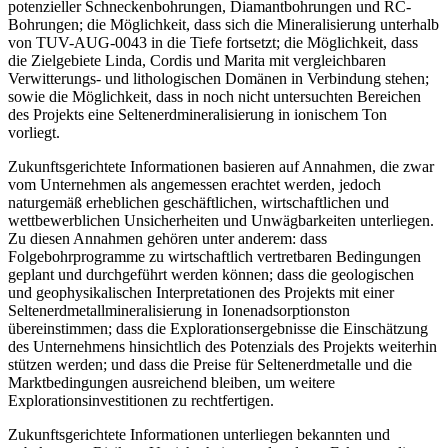
potenzieller Schneckenbohrungen, Diamantbohrungen und RC-
Bohrungen; die Möglichkeit, dass sich die Mineralisierung unterhalb
von TUV-AUG-0043 in die Tiefe fortsetzt; die Möglichkeit, dass
die Zielgebiete Linda, Cordis und Marita mit vergleichbaren
Verwitterungs- und lithologischen Domänen in Verbindung stehen;
sowie die Möglichkeit, dass in noch nicht untersuchten Bereichen
des Projekts eine Seltenerdmineralisierung in ionischem Ton
vorliegt.
Zukunftsgerichtete Informationen basieren auf Annahmen, die zwar
vom Unternehmen als angemessen erachtet werden, jedoch
naturgemäß erheblichen geschäftlichen, wirtschaftlichen und
wettbewerblichen Unsicherheiten und Unwägbarkeiten unterliegen.
Zu diesen Annahmen gehören unter anderem: dass
Folgebohrprogramme zu wirtschaftlich vertretbaren Bedingungen
geplant und durchgeführt werden können; dass die geologischen
und geophysikalischen Interpretationen des Projekts mit einer
Seltenerdmetallmineralisierung in Ionenadsorptionston
übereinstimmen; dass die Explorationsergebnisse die Einschätzung
des Unternehmens hinsichtlich des Potenzials des Projekts weiterhin
stützen werden; und dass die Preise für Seltenerdmetalle und die
Marktbedingungen ausreichend bleiben, um weitere
Explorationsinvestitionen zu rechtfertigen.
Zukunftsgerichtete Informationen unterliegen bekannten und