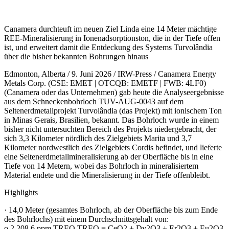
Canamera durchteuft im neuen Ziel Linda eine 14 Meter mächtige
REE-Mineralisierung in Ionenadsorptionston, die in der Tiefe offen
ist, und erweitert damit die Entdeckung des Systems Turvolândia
über die bisher bekannten Bohrungen hinaus
Edmonton, Alberta / 9. Juni 2026 / IRW-Press / Canamera Energy
Metals Corp. (CSE: EMET | OTCQB: EMETF | FWB: 4LF0)
(Canamera oder das Unternehmen) gab heute die Analyseergebnisse
aus dem Schneckenbohrloch TUV-AUG-0043 auf dem
Seltenerdmetallprojekt Turvolândia (das Projekt) mit ionischem Ton
in Minas Gerais, Brasilien, bekannt. Das Bohrloch wurde in einem
bisher nicht untersuchten Bereich des Projekts niedergebracht, der
sich 3,3 Kilometer nördlich des Zielgebiets Marita und 3,7
Kilometer nordwestlich des Zielgebiets Cordis befindet, und lieferte
eine Seltenerdmetallmineralisierung ab der Oberfläche bis in eine
Tiefe von 14 Metern, wobei das Bohrloch in mineralisiertem
Material endete und die Mineralisierung in der Tiefe offenbleibt.
Highlights
· 14,0 Meter (gesamtes Bohrloch, ab der Oberfläche bis zum Ende
des Bohrlochs) mit einem Durchschnittsgehalt von:
o 2.208,6 ppm TREO TREO = CeO2 + Dy2O3 + Er2O3 + Eu2O3