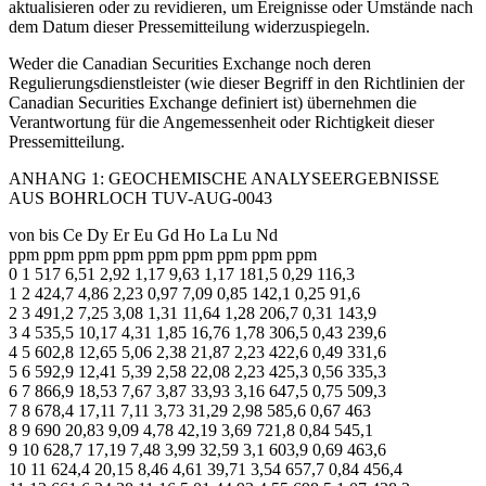
aktualisieren oder zu revidieren, um Ereignisse oder Umstände nach
dem Datum dieser Pressemitteilung widerzuspiegeln.
Weder die Canadian Securities Exchange noch deren
Regulierungsdienstleister (wie dieser Begriff in den Richtlinien der
Canadian Securities Exchange definiert ist) übernehmen die
Verantwortung für die Angemessenheit oder Richtigkeit dieser
Pressemitteilung.
ANHANG 1: GEOCHEMISCHE ANALYSEERGEBNISSE
AUS BOHRLOCH TUV-AUG-0043
von bis Ce Dy Er Eu Gd Ho La Lu Nd
ppm ppm ppm ppm ppm ppm ppm ppm ppm
0 1 517 6,51 2,92 1,17 9,63 1,17 181,5 0,29 116,3
1 2 424,7 4,86 2,23 0,97 7,09 0,85 142,1 0,25 91,6
2 3 491,2 7,25 3,08 1,31 11,64 1,28 206,7 0,31 143,9
3 4 535,5 10,17 4,31 1,85 16,76 1,78 306,5 0,43 239,6
4 5 602,8 12,65 5,06 2,38 21,87 2,23 422,6 0,49 331,6
5 6 592,9 12,41 5,39 2,58 22,08 2,23 425,3 0,56 335,3
6 7 866,9 18,53 7,67 3,87 33,93 3,16 647,5 0,75 509,3
7 8 678,4 17,11 7,11 3,73 31,29 2,98 585,6 0,67 463
8 9 690 20,83 9,09 4,78 42,19 3,69 721,8 0,84 545,1
9 10 628,7 17,19 7,48 3,99 32,59 3,1 603,9 0,69 463,6
10 11 624,4 20,15 8,46 4,61 39,71 3,54 657,7 0,84 456,4