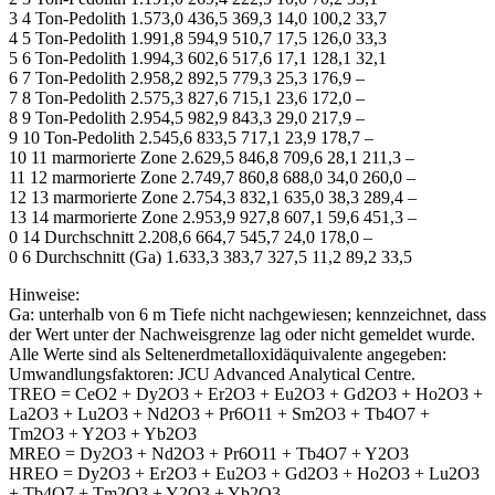
3 4 Ton-Pedolith 1.573,0 436,5 369,3 14,0 100,2 33,7
4 5 Ton-Pedolith 1.991,8 594,9 510,7 17,5 126,0 33,3
5 6 Ton-Pedolith 1.994,3 602,6 517,6 17,1 128,1 32,1
6 7 Ton-Pedolith 2.958,2 892,5 779,3 25,3 176,9 –
7 8 Ton-Pedolith 2.575,3 827,6 715,1 23,6 172,0 –
8 9 Ton-Pedolith 2.954,5 982,9 843,3 29,0 217,9 –
9 10 Ton-Pedolith 2.545,6 833,5 717,1 23,9 178,7 –
10 11 marmorierte Zone 2.629,5 846,8 709,6 28,1 211,3 –
11 12 marmorierte Zone 2.749,7 860,8 688,0 34,0 260,0 –
12 13 marmorierte Zone 2.754,3 832,1 635,0 38,3 289,4 –
13 14 marmorierte Zone 2.953,9 927,8 607,1 59,6 451,3 –
0 14 Durchschnitt 2.208,6 664,7 545,7 24,0 178,0 –
0 6 Durchschnitt (Ga) 1.633,3 383,7 327,5 11,2 89,2 33,5
Hinweise:
Ga: unterhalb von 6 m Tiefe nicht nachgewiesen; kennzeichnet, dass
der Wert unter der Nachweisgrenze lag oder nicht gemeldet wurde.
Alle Werte sind als Seltenerdmetalloxidäquivalente angegeben:
Umwandlungsfaktoren: JCU Advanced Analytical Centre.
TREO = CeO2 + Dy2O3 + Er2O3 + Eu2O3 + Gd2O3 + Ho2O3 +
La2O3 + Lu2O3 + Nd2O3 + Pr6O11 + Sm2O3 + Tb4O7 +
Tm2O3 + Y2O3 + Yb2O3
MREO = Dy2O3 + Nd2O3 + Pr6O11 + Tb4O7 + Y2O3
HREO = Dy2O3 + Er2O3 + Eu2O3 + Gd2O3 + Ho2O3 + Lu2O3
+ Tb4O7 + Tm2O3 + Y2O3 + Yb2O3