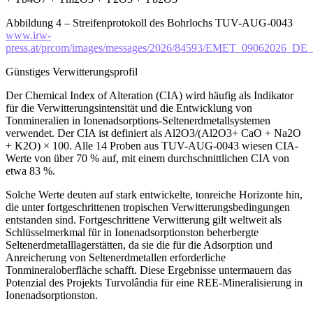
Abbildung 4 – Streifenprotokoll des Bohrlochs TUV-AUG-0043
www.irw-
press.at/prcom/images/messages/2026/84593/EMET_09062026_D
Günstiges Verwitterungsprofil
Der Chemical Index of Alteration (CIA) wird häufig als Indikator
für die Verwitterungsintensität und die Entwicklung von
Tonmineralien in Ionenadsorptions-Seltenerdmetallsystemen
verwendet. Der CIA ist definiert als Al2O3/(Al2O3+ CaO + Na2O
+ K2O) × 100. Alle 14 Proben aus TUV-AUG-0043 wiesen CIA-
Werte von über 70 % auf, mit einem durchschnittlichen CIA von
etwa 83 %.
Solche Werte deuten auf stark entwickelte, tonreiche Horizonte hin,
die unter fortgeschrittenen tropischen Verwitterungsbedingungen
entstanden sind. Fortgeschrittene Verwitterung gilt weltweit als
Schlüsselmerkmal für in Ionenadsorptionston beherbergte
Seltenerdmetalllagerstätten, da sie die für die Adsorption und
Anreicherung von Seltenerdmetallen erforderliche
Tonmineraloberfläche schafft. Diese Ergebnisse untermauern das
Potenzial des Projekts Turvolândia für eine REE-Mineralisierung in
Ionenadsorptionston.