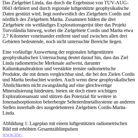
Das Zielgebiet Linda, das durch die Ergebnisse von TUV-AUG-
0043 definiert und durch regionale luftgestützte geophysikalische
Daten gestützt wird, liegt nordwestlich des Zielgebiets Cordis und
nördlich des Zielgebiets Marita. Zusammen bilden die drei
Zielgebiete ein weitläufiges Explorationsgerüst über das Projekt
Turvolândia hinweg, wobei die Zielgebiete Cordis und Marita etwa
2,7 Kilometer voneinander entfernt sind und zwischen allen drei
Gebieten bedeutende, noch nicht untersuchte Bereiche liegen.
Eine vorläufige Auswertung der regionalen luftgestützten
geophysikalischen Untersuchung deutet darauf hin, dass das Ziel
Linda radiometrische Merkmale aufweist, darunter
Kaliumkanalreaktion und verstärkte ternäre radiometrische
Produkte, die mit denen vergleichbar sind, die bei den Zielen Cordis
und Marita beobachtet wurden. Auch wenn diese geophysikalischen
Ähnlichkeiten nicht zwangsläufig auf eine gleichwertige
Mineralisierung hindeuten, bieten sie doch einen wichtigen
Explorationsansatz und stützen das Potenzial für weitere in
Ionenadsorptionston beherbergte Seltenerdmetallsysteme an anderen
Stellen innerhalb des ausgedehnteren Zielgebiets Cordis-Marita-
Linda.
Abbildung 1: Lageplan mit einem luftgestützten radiometrischen
Bild mit erhöhten Gesamtzählimpulsen
www.irw-