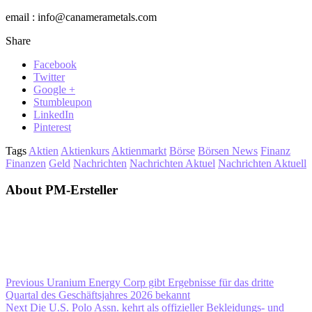
email : info@canamerametals.com
Share
Facebook
Twitter
Google +
Stumbleupon
LinkedIn
Pinterest
Tags
Aktien
Aktienkurs
Aktienmarkt
Börse
Börsen News
Finanz
Finanzen
Geld
Nachrichten
Nachrichten Aktuel
Nachrichten Aktuell
About PM-Ersteller
Previous
Uranium Energy Corp gibt Ergebnisse für das dritte
Quartal des Geschäftsjahres 2026 bekannt
Next
Die U.S. Polo Assn. kehrt als offizieller Bekleidungs- und