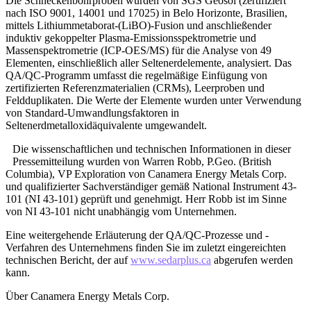
Die Schneckenbohrproben wurden von SGS Geosol (zertifiziert
nach ISO 9001, 14001 und 17025) in Belo Horizonte, Brasilien,
mittels Lithiummetaborat-(LiBO)-Fusion und anschließender
induktiv gekoppelter Plasma-Emissionsspektrometrie und
Massenspektrometrie (ICP-OES/MS) für die Analyse von 49
Elementen, einschließlich aller Seltenerdelemente, analysiert. Das
QA/QC-Programm umfasst die regelmäßige Einfügung von
zertifizierten Referenzmaterialien (CRMs), Leerproben und
Feldduplikaten. Die Werte der Elemente wurden unter Verwendung
von Standard-Umwandlungsfaktoren in
Seltenerdmetalloxidäquivalente umgewandelt.
Die wissenschaftlichen und technischen Informationen in dieser
Pressemitteilung wurden von Warren Robb, P.Geo. (British
Columbia), VP Exploration von Canamera Energy Metals Corp.
und qualifizierter Sachverständiger gemäß National Instrument 43-
101 (NI 43-101) geprüft und genehmigt. Herr Robb ist im Sinne
von NI 43-101 nicht unabhängig vom Unternehmen.
Eine weitergehende Erläuterung der QA/QC-Prozesse und -
Verfahren des Unternehmens finden Sie im zuletzt eingereichten
technischen Bericht, der auf
www.sedarplus.ca
abgerufen werden
kann.
Über Canamera Energy Metals Corp.