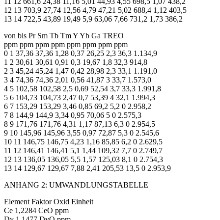
11 12 661,6 24,38 11,16 5,01 44,93 4,55 698,5 1,07 438,2
12 13 703,9 27,74 12,56 4,79 47,21 5,02 688,4 1,12 403,5
13 14 722,5 43,89 19,49 5,9 63,06 7,66 731,2 1,73 386,2
von bis Pr Sm Tb Tm Y Yb Ga TREO
ppm ppm ppm ppm ppm ppm ppm ppm
0 1 37,36 37,36 1,28 0,37 26,25 2,3 36,3 1.134,9
1 2 30,61 30,61 0,91 0,3 19,67 1,8 32,3 914,8
2 3 45,24 45,24 1,47 0,42 28,98 2,3 33,1 1.191,0
3 4 74,36 74,36 2,01 0,56 41,87 3 33,7 1.573,0
4 5 102,58 102,58 2,5 0,69 52,54 3,7 33,3 1.991,8
5 6 104,73 104,73 2,47 0,7 53,39 4 32,1 1.994,3
6 7 153,29 153,29 3,46 0,85 69,2 5,2 0 2.958,2
7 8 144,9 144,9 3,34 0,95 70,06 5 0 2.575,3
8 9 171,76 171,76 4,31 1,17 87,13 6,3 0 2.954,5
9 10 145,96 145,96 3,55 0,97 72,87 5,3 0 2.545,6
10 11 146,75 146,75 4,23 1,16 85,85 6,2 0 2.629,5
11 12 146,41 146,41 5,1 1,44 109,32 7,7 0 2.749,7
12 13 136,05 136,05 5,5 1,57 125,03 8,1 0 2.754,3
13 14 129,67 129,67 7,88 2,41 205,53 13,5 0 2.953,9
ANHANG 2: UMWANDLUNGSTABELLE
Element Faktor Oxid Einheit
Ce 1,2284 CeO ppm
Dy 1,1477 DyO ppm