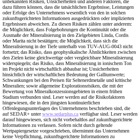
unbekannten Risiken, Unsicherheiten und anderen Faktoren, die
dazu führen können, dass die tatsächlichen Ergebnisse, Leistungen
oder Erfolge des Unternehmens wesentlich von den in solchen
zukunftsgerichteten Informationen ausgedrückten oder implizierten
Ergebnissen abweichen. Zu diesen Risiken zählen unter anderem:
die Möglichkeit, dass Folgebohrungen die Kontinuität oder die
Ausmaße der Mineralisierung in den Zielgebieten Linda, Cordis
oder Marita nicht bestätigen; die Möglichkeit, dass sich die
Mineralisierung in der Tiefe unterhalb von TUV-AUG-0043 nicht
fortsetzt; das Risiko, dass geophysikalische Ähnlichkeiten zwischen
den Zielen keine gleichwertige oder vergleichbare Mineralisierung
widerspiegeln; das Risiko, dass Mineralisierung in ionischem Ton
im Projekt nicht wirtschaftlich abbaubar ist; Unsicherheiten
hinsichtlich der wirtschaftlichen Bedeutung der Galliumwerte;
Schwankungen bei den Preisen für Seltenerdmetalle und kritische
Mineralien; sowie allgemeine Explorationsrisiken, die mit der
Bewertung von Mineralkonzessionsgebieten in einem frühen
Stadium verbunden sind. Leser werden auf die Risikofaktoren
hingewiesen, die in den jüngsten kontinuierlichen
Offenlegungsunterlagen des Unternehmens beschrieben sind, die
auf SEDAR+ unter
www.sedarplus.ca
verfügbar sind. Leser werden
darauf hingewiesen, sich nicht vorbehaltlos auf zukunftsgerichtete
Informationen zu verlassen. Sofern nicht durch geltende
Wertpapiergesetze vorgeschrieben, übernimmt das Unternehmen
keine Verpflichtung, zukunftsgerichtete Informationen zu