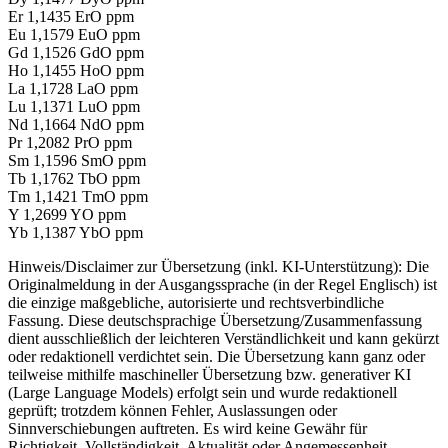
Er 1,1435 ErO ppm
Eu 1,1579 EuO ppm
Gd 1,1526 GdO ppm
Ho 1,1455 HoO ppm
La 1,1728 LaO ppm
Lu 1,1371 LuO ppm
Nd 1,1664 NdO ppm
Pr 1,2082 PrO ppm
Sm 1,1596 SmO ppm
Tb 1,1762 TbO ppm
Tm 1,1421 TmO ppm
Y 1,2699 YO ppm
Yb 1,1387 YbO ppm
Hinweis/Disclaimer zur Übersetzung (inkl. KI-Unterstützung): Die
Originalmeldung in der Ausgangssprache (in der Regel Englisch) ist
die einzige maßgebliche, autorisierte und rechtsverbindliche
Fassung. Diese deutschsprachige Übersetzung/Zusammenfassung
dient ausschließlich der leichteren Verständlichkeit und kann gekürzt
oder redaktionell verdichtet sein. Die Übersetzung kann ganz oder
teilweise mithilfe maschineller Übersetzung bzw. generativer KI
(Large Language Models) erfolgt sein und wurde redaktionell
geprüft; trotzdem können Fehler, Auslassungen oder
Sinnverschiebungen auftreten. Es wird keine Gewähr für
Richtigkeit, Vollständigkeit, Aktualität oder Angemessenheit