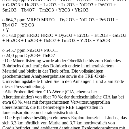
+ Gd2O3 + Ho2O3 + La2O3 + Lu2O3 + Nd2O3 + Pr6O11 +
Sm2O3 + Tb4O7 + Tm2O3 + Y2O3 + Yb2O3
o 664,7 ppm MREO MREO = Dy2 O3 + Nd2 O3 + Pr6 O11 +
Tb4 O7 + Y2 O3
+ Y
o 178,0 ppm HREO HREO = Dy2O3 + Er2O3 + Eu2O3 + Gd2O3
+ Ho2O3 + Lu2O3 + Tb4O7 + Tm2O3 + Y2O3 + Yb2O3
o 545,7 ppm Nd2O3+ Pr6O11
o 24,0 ppm Dy2O3+ Tb4O7
· Die Mineralisierung wurde ab der Oberfläche bis zum Ende des
Bohrlochs durchteuft; das Bohrloch endete in mineralisiertem
Material und bleibt in der Tiefe offen. Die vollständigen
geochemischen Analyseergebnisse sowie die TRE-Oxid-
Umrechnungstabelle finden Sie in den Anhängen 1 und 2 am Ende
dieser Pressemitteilung.
· Alle Proben lieferten CIA-Werte (CIA, chemischer
Alterationsindex) von über 70 %; der durchschnittliche CIA lag bei
etwa 83 %, was mit fortgeschrittenen Verwitterungsprofilen
übereinstimmt, die für beherbergte REE-Lagerstätten in
Ionenadsorptionston charakteristisch sind.
· Die Ergebnisse bestätigen ein neues Explorationsziel – Linda -, das
sich 3,3 km nördlich von Marita und 3,7 km nordwestlich von
Cordis befindet, und etablieren damit einen Explorationsrahmen mit