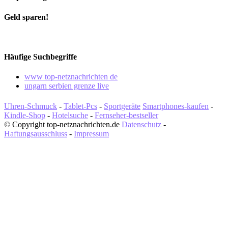
Geld sparen!
Häufige Suchbegriffe
www top-netznachrichten de
ungarn serbien grenze live
Uhren-Schmuck
-
Tablet-Pcs
-
Sportgeräte
Smartphones-kaufen
-
Kindle-Shop
-
Hotelsuche
-
Fernseher-bestseller
© Copyright top-netznachrichten.de
Datenschutz
-
Haftungsausschluss
-
Impressum