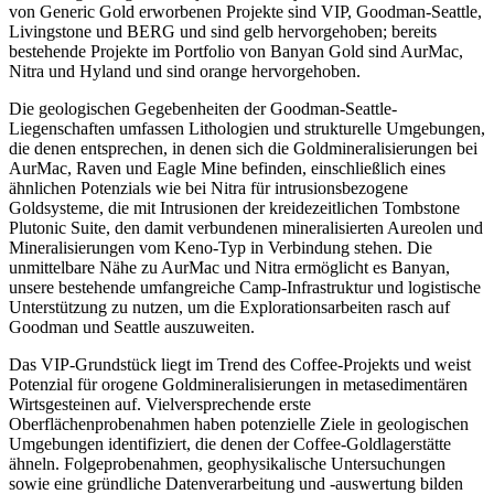
von Generic Gold erworbenen Projekte sind VIP, Goodman-Seattle,
Livingstone und BERG und sind gelb hervorgehoben; bereits
bestehende Projekte im Portfolio von Banyan Gold sind AurMac,
Nitra und Hyland und sind orange hervorgehoben.
Die geologischen Gegebenheiten der Goodman-Seattle-
Liegenschaften umfassen Lithologien und strukturelle Umgebungen,
die denen entsprechen, in denen sich die Goldmineralisierungen bei
AurMac, Raven und Eagle Mine befinden, einschließlich eines
ähnlichen Potenzials wie bei Nitra für intrusionsbezogene
Goldsysteme, die mit Intrusionen der kreidezeitlichen Tombstone
Plutonic Suite, den damit verbundenen mineralisierten Aureolen und
Mineralisierungen vom Keno-Typ in Verbindung stehen. Die
unmittelbare Nähe zu AurMac und Nitra ermöglicht es Banyan,
unsere bestehende umfangreiche Camp-Infrastruktur und logistische
Unterstützung zu nutzen, um die Explorationsarbeiten rasch auf
Goodman und Seattle auszuweiten.
Das VIP-Grundstück liegt im Trend des Coffee-Projekts und weist
Potenzial für orogene Goldmineralisierungen in metasedimentären
Wirtsgesteinen auf. Vielversprechende erste
Oberflächenprobenahmen haben potenzielle Ziele in geologischen
Umgebungen identifiziert, die denen der Coffee-Goldlagerstätte
ähneln. Folgeprobenahmen, geophysikalische Untersuchungen
sowie eine gründliche Datenverarbeitung und -auswertung bilden