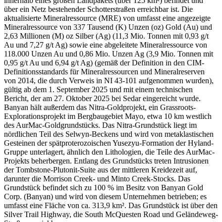
innerhalb eines großen Landpakets (über 125 km²) befindet und
über ein Netz bestehender Schotterstraßen erreichbar ist. Die
aktualisierte Mineralressource (MRE) von umfasst eine angezeigte
Mineralressource von 337 Tausend (K) Unzen (oz) Gold (Au) und
2,63 Millionen (M) oz Silber (Ag) (11,3 Mio. Tonnen mit 0,93 g/t
Au und 7,27 g/t Ag) sowie eine abgeleitete Mineralressource von
118.000 Unzen Au und 0,86 Mio. Unzen Ag (3,9 Mio. Tonnen mit
0,95 g/t Au und 6,94 g/t Ag) (gemäß der Definition in den CIM-
Definitionsstandards für Mineralressourcen und Mineralreserven
von 2014, die durch Verweis in NI 43-101 aufgenommen wurden),
gültig ab dem 1. September 2025 und mit einem technischen
Bericht, der am 27. Oktober 2025 bei Sedar eingereicht wurde.
Banyan hält außerdem das Nitra-Goldprojekt, ein Grassroots-
Explorationsprojekt im Bergbaugebiet Mayo, etwa 10 km westlich
des AurMac-Goldgrundstücks. Das Nitra-Grundstück liegt im
nördlichen Teil des Selwyn-Beckens und wird von metaklastischen
Gesteinen der spätproterozoischen Yusezyu-Formation der Hyland-
Gruppe unterlagert, ähnlich den Lithologien, die Teile des AurMac-
Projekts beherbergen. Entlang des Grundstücks treten Intrusionen
der Tombstone-Plutonit-Suite aus der mittleren Kreidezeit auf,
darunter die Morrison Creek- und Minto Creek-Stocks. Das
Grundstück befindet sich zu 100 % im Besitz von Banyan Gold
Corp. (Banyan) und wird von diesem Unternehmen betrieben; es
umfasst eine Fläche von ca. 313,9 km². Das Grundstück ist über den
Silver Trail Highway, die South McQuesten Road und Geländeweg-