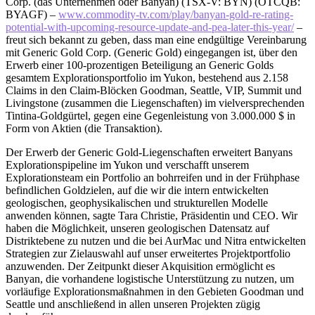
Corp. (das Unternehmen oder Banyan) (TSX-V: BYN) (OTCQB:
BYAGF) –
www.commodity-tv.com/play/banyan-gold-re-rating-
potential-with-upcoming-resource-update-and-pea-later-this-year/
–
freut sich bekannt zu geben, dass man eine endgültige Vereinbarung
mit Generic Gold Corp. (Generic Gold) eingegangen ist, über den
Erwerb einer 100-prozentigen Beteiligung an Generic Golds
gesamtem Explorationsportfolio im Yukon, bestehend aus 2.158
Claims in den Claim-Blöcken Goodman, Seattle, VIP, Summit und
Livingstone (zusammen die Liegenschaften) im vielversprechenden
Tintina-Goldgürtel, gegen eine Gegenleistung von 3.000.000 $ in
Form von Aktien (die Transaktion).
Der Erwerb der Generic Gold-Liegenschaften erweitert Banyans
Explorationspipeline im Yukon und verschafft unserem
Explorationsteam ein Portfolio an bohrreifen und in der Frühphase
befindlichen Goldzielen, auf die wir die intern entwickelten
geologischen, geophysikalischen und strukturellen Modelle
anwenden können, sagte Tara Christie, Präsidentin und CEO. Wir
haben die Möglichkeit, unseren geologischen Datensatz auf
Distriktebene zu nutzen und die bei AurMac und Nitra entwickelten
Strategien zur Zielauswahl auf unser erweitertes Projektportfolio
anzuwenden. Der Zeitpunkt dieser Akquisition ermöglicht es
Banyan, die vorhandene logistische Unterstützung zu nutzen, um
vorläufige Explorationsmaßnahmen in den Gebieten Goodman und
Seattle und anschließend in allen unseren Projekten zügig