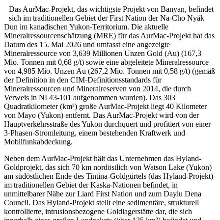
Das AurMac-Projekt, das wichtigste Projekt von Banyan, befindet
sich im traditionellen Gebiet der First Nation der Na-Cho Nyäk
Dun im kanadischen Yukon-Territorium. Die aktuelle
Mineralressourcenschätzung (MRE) für das AurMac-Projekt hat das
Datum des 15. Mai 2026 und umfasst eine angezeigte
Mineralressource von 3,639 Millionen Unzen Gold (Au) (167,3
Mio. Tonnen mit 0,68 g/t) sowie eine abgeleitete Mineralressource
von 4,985 Mio. Unzen Au (267,2 Mio. Tonnen mit 0,58 g/t) (gemäß
der Definition in den CIM-Definitionsstandards für
Mineralressourcen und Mineralreserven von 2014, die durch
Verweis in NI 43-101 aufgenommen wurden). Das 303
Quadratkilometer (km²) große AurMac-Projekt liegt 40 Kilometer
von Mayo (Yukon) entfernt. Das AurMac-Projekt wird von der
Hauptverkehrsstraße des Yukon durchquert und profitiert von einer
3-Phasen-Stromleitung, einem bestehenden Kraftwerk und
Mobilfunkabdeckung.
Neben dem AurMac-Projekt hält das Unternehmen das Hyland-
Goldprojekt, das sich 70 km nordöstlich von Watson Lake (Yukon)
am südöstlichen Ende des Tintina-Goldgürtels (das Hyland-Projekt)
im traditionellen Gebiet der Kaska-Nationen befindet, in
unmittelbarer Nähe zur Liard First Nation und zum Daylu Dena
Council. Das Hyland-Projekt stellt eine sedimentäre, strukturell
kontrollierte, intrusionsbezogene Goldlagerstätte dar, die sich