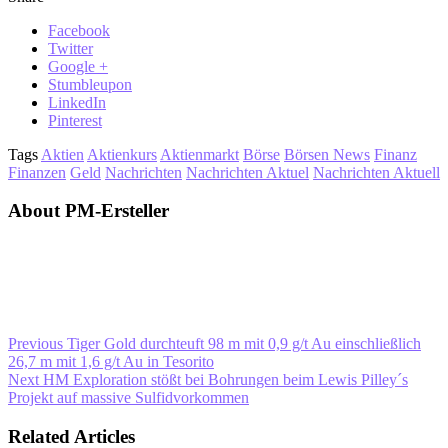
Facebook
Twitter
Google +
Stumbleupon
LinkedIn
Pinterest
Tags
Aktien
Aktienkurs
Aktienmarkt
Börse
Börsen News
Finanz
Finanzen
Geld
Nachrichten
Nachrichten Aktuel
Nachrichten Aktuell
About PM-Ersteller
Previous
Tiger Gold durchteuft 98 m mit 0,9 g/t Au einschließlich
26,7 m mit 1,6 g/t Au in Tesorito
Next
HM Exploration stößt bei Bohrungen beim Lewis Pilley´s
Projekt auf massive Sulfidvorkommen
Related Articles