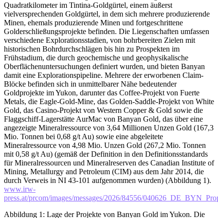
Quadratkilometer im Tintina-Goldgürtel, einem äußerst
vielversprechenden Goldgürtel, in dem sich mehrere produzierende
Minen, ehemals produzierende Minen und fortgeschrittene
Golderschließungsprojekte befinden. Die Liegenschaften umfassen
verschiedene Explorationsstadien, von bohrbereiten Zielen mit
historischen Bohrdurchschlägen bis hin zu Prospekten im
Frühstadium, die durch geochemische und geophysikalische
Oberflächenuntersuchungen definiert wurden, und bieten Banyan
damit eine Explorationspipeline. Mehrere der erworbenen Claim-
Blöcke befinden sich in unmittelbarer Nähe bedeutender
Goldprojekte im Yukon, darunter das Coffee-Projekt von Fuerte
Metals, die Eagle-Gold-Mine, das Golden-Saddle-Projekt von White
Gold, das Casino-Projekt von Western Copper & Gold sowie die
Flaggschiff-Lagerstätte AurMac von Banyan Gold, das über eine
angezeigte Mineralressource von 3,64 Millionen Unzen Gold (167,3
Mio. Tonnen bei 0,68 g/t Au) sowie eine abgeleitete
Mineralressource von 4,98 Mio. Unzen Gold (267,2 Mio. Tonnen
mit 0,58 g/t Au) (gemäß der Definition in den Definitionsstandards
für Mineralressourcen und Mineralreserven des Canadian Institute of
Mining, Metallurgy and Petroleum (CIM) aus dem Jahr 2014, die
durch Verweis in NI 43-101 aufgenommen wurden) (Abbildung 1).
www.irw-
press.at/prcom/images/messages/2026/84556/040626_DE_BYN_Prop
Abbildung 1: Lage der Projekte von Banyan Gold im Yukon. Die