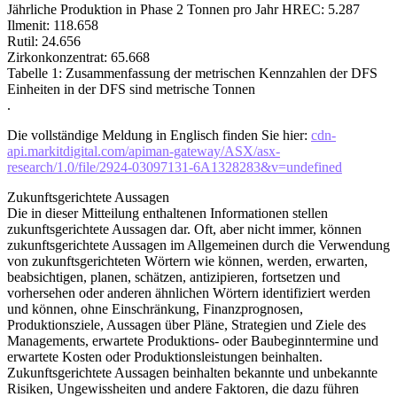
Jährliche Produktion in Phase 2 Tonnen pro Jahr HREC: 5.287
Ilmenit: 118.658
Rutil: 24.656
Zirkonkonzentrat: 65.668
Tabelle 1: Zusammenfassung der metrischen Kennzahlen der DFS
Einheiten in der DFS sind metrische Tonnen
.
Die vollständige Meldung in Englisch finden Sie hier:
cdn-
api.markitdigital.com/apiman-gateway/ASX/asx-
research/1.0/file/2924-03097131-6A1328283&v=undefined
Zukunftsgerichtete Aussagen
Die in dieser Mitteilung enthaltenen Informationen stellen
zukunftsgerichtete Aussagen dar. Oft, aber nicht immer, können
zukunftsgerichtete Aussagen im Allgemeinen durch die Verwendung
von zukunftsgerichteten Wörtern wie können, werden, erwarten,
beabsichtigen, planen, schätzen, antizipieren, fortsetzen und
vorhersehen oder anderen ähnlichen Wörtern identifiziert werden
und können, ohne Einschränkung, Finanzprognosen,
Produktionsziele, Aussagen über Pläne, Strategien und Ziele des
Managements, erwartete Produktions- oder Baubeginntermine und
erwartete Kosten oder Produktionsleistungen beinhalten.
Zukunftsgerichtete Aussagen beinhalten bekannte und unbekannte
Risiken, Ungewissheiten und andere Faktoren, die dazu führen