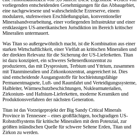
vorliegenden entscheidenden Genehmigungen für das Abbaugebiet,
eine nachgewiesene und wahrscheinliche Erzreserve, einem
modularen, stufenweisen Erschließungsplan, konventioneller
Mineralsandverarbeitung, einer vorliegenden Infrastruktur und einer
erstklassigen US-amerikanischen Jurisdiktion im Bereich kritischer
Mineralien untermauert.
Was Titan so außergewöhnlich macht, ist die Kombination aus einer
starken Wirtschaftlichkeit, einer Vielfalt an kritischen Mineralien und
der direkten Relevanz für die Sicherung der US-Lieferketten. Titan
ist dazu konzipiert, ein schweres Seltenerdkonzentrat zu
produzieren, das mit Dysprosium, Terbium und Yttrium, zusammen
mit Titanmineralien und Zirkonkonzentrat, angereichert ist. Dies
sind entscheidende Ausgangsstoffe für hochleistungsfähige
Permanentmagnete, Luft- und Raumfahrt und Verteidigungssysteme,
Halbleiter, Wärmeschutzbeschichtungen, Nuklearmaterialien,
Zirkonium- und Hafnium-Lieferketten, moderne Keramiken und
Produktionsverfahren der nächsten Generation.
Titan ist das Vorzeigeprojekt der Big Sandy Critical Minerals
Province in Tennessee – eines großflächigen, hochgradigen US-
Rohstoffsystems für kritische Mineralien mit dem Potenzial, zur
größten inländischen Quelle für schwere Seltene Erden, Titan und
Zirkon zu werden.