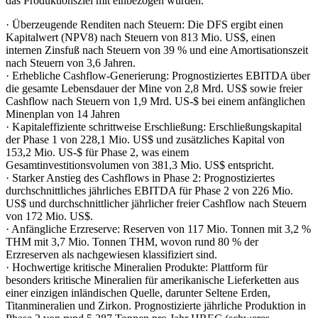
das Produktionsziel mit einbezogen wurden.
· Überzeugende Renditen nach Steuern: Die DFS ergibt einen
Kapitalwert (NPV8) nach Steuern von 813 Mio. US$, einen
internen Zinsfuß nach Steuern von 39 % und eine Amortisationszeit
nach Steuern von 3,6 Jahren.
· Erhebliche Cashflow-Generierung: Prognostiziertes EBITDA über
die gesamte Lebensdauer der Mine von 2,8 Mrd. US$ sowie freier
Cashflow nach Steuern von 1,9 Mrd. US-$ bei einem anfänglichen
Minenplan von 14 Jahren
· Kapitaleffiziente schrittweise Erschließung: Erschließungskapital
der Phase 1 von 228,1 Mio. US$ und zusätzliches Kapital von
153,2 Mio. US-$ für Phase 2, was einem
Gesamtinvestitionsvolumen von 381,3 Mio. US$ entspricht.
· Starker Anstieg des Cashflows in Phase 2: Prognostiziertes
durchschnittliches jährliches EBITDA für Phase 2 von 226 Mio.
US$ und durchschnittlicher jährlicher freier Cashflow nach Steuern
von 172 Mio. US$.
· Anfängliche Erzreserve: Reserven von 117 Mio. Tonnen mit 3,2 %
THM mit 3,7 Mio. Tonnen THM, wovon rund 80 % der
Erzreserven als nachgewiesen klassifiziert sind.
· Hochwertige kritische Mineralien Produkte: Plattform für
besonders kritische Mineralien für amerikanische Lieferketten aus
einer einzigen inländischen Quelle, darunter Seltene Erden,
Titanmineralien und Zirkon. Prognostizierte jährliche Produktion in