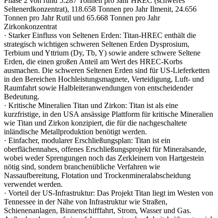
Phase 2 von rund 5.287 Tonnen pro Jahr HREC (schweres
Seltenerdkonzentrat), 118.658 Tonnen pro Jahr Ilmenit, 24.656
Tonnen pro Jahr Rutil und 65.668 Tonnen pro Jahr
Zirkonkonzentrat
· Starker Einfluss von Seltenen Erden: Titan-HREC enthält die
strategisch wichtigen schweren Seltenen Erden Dysprosium,
Terbium und Yttrium (Dy, Tb, Y) sowie andere schwere Seltene
Erden, die einen großen Anteil am Wert des HREC-Korbs
ausmachen. Die schweren Seltenen Erden sind für US-Lieferketten
in den Bereichen Hochleistungsmagnete, Verteidigung, Luft- und
Raumfahrt sowie Halbleiteranwendungen von entscheidender
Bedeutung.
· Kritische Mineralien Titan und Zirkon: Titan ist als eine
kurzfristige, in den USA ansässige Plattform für kritische Mineralien
wie Titan und Zirkon konzipiert, die für die nachgeschaltete
inländische Metallproduktion benötigt werden.
· Einfacher, modularer Erschließungsplan: Titan ist ein
oberflächennahes, offenes Erschließungsprojekt für Mineralsande,
wobei weder Sprengungen noch das Zerkleinern von Hartgestein
nötig sind, sondern branchenübliche Verfahren wie
Nassaufbereitung, Flotation und Trockenmineralabscheidung
verwendet werden.
· Vorteil der US-Infrastruktur: Das Projekt Titan liegt im Westen von
Tennessee in der Nähe von Infrastruktur wie Straßen,
Schienenanlagen, Binnenschifffahrt, Strom, Wasser und Gas.