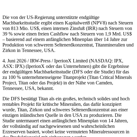
Die von der US-Regierung unterstützte endgültige
Machbarkeitsstudie ergibt einen Kapitalwert8 (NPV8) nach Steuern
von 813 Mio. US$, einen internen Zinsfuß (IRR) nach Steuern von
39 % sowie einen freien Cashflow nach Steuern von 1,9 Mrd. US$
– basierend auf einem anfänglichen Minenplan über 14 Jahre zur
Produktion von schwerem Seltenerdkonzentrat, Titanmineralien und
Zirkon in Tennessee, USA.
4. Juni 2026 / IRW-Press / IperionX Limited (NASDAQ: IPX,
ASX: IPX) (IperionX oder das Unternehmen) gibt die Ergebnisse
der endgültigen Machbarkeitsstudie (DFS oder die Studie) für das
zu 100 % unternehmenseigene Titanprojekt (Titan Critical Minerals
Project, Titan oder das Projekt) in der Nähe von Camden,
Tennessee, USA, bekannt.
Die DFS bestätigt Titan als ein großes, technisch solides und hoch
rentables Projekt für kritische Mineralien, das dafür konzipiert
wurde, Titan, Zirkon und schweres Seltenerdkonzentrat aus einer
einzigen inländischen Quelle in den USA zu produzieren. Die
Studie untermauert einen anfänglichen Minenplan von 14 Jahren,
der vollständig auf nachgewiesenen und wahrscheinlichen
Erzreserven basiert, wobei keine vermuteten Mineralressourcen in