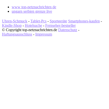
www top-netznachrichten de
ungarn serbien grenze live
Uhren-Schmuck
-
Tablet-Pcs
-
Sportgeräte
Smartphones-kaufen
-
Kindle-Shop
-
Hotelsuche
-
Fernseher-bestseller
© Copyright top-netznachrichten.de
Datenschutz
-
Haftungsausschluss
-
Impressum