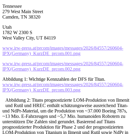
Tennessee
279 West Main Street
Camden, TN 38320
Utah
1782 W 2300 S
West Valley City, UT 84119
www.irw-press.at/prcom/images/messages/2026/84557/260604-
IPX(Germany)_KurzDE_prcom.001.png
www.irw-press.at/prcom/images/messages/2026/84557/260604-
IPX(Germany)_KurzDE_prcom.002.png
Abbildung 1: Wichtige Kennzahlen der DFS für Titan.
www.irw-press.at/prcom/images/messages/2026/84557/260604-
IPX(Germany)_KurzDE_prcom.003.png
Abbildung 2: Titans prognostizierte LOM-Produktion von Ilmenit
und Rutil und HREC enthält schätzungsweise ausreichend Titan-
und NdPr-Material, um die Produktion von ~37.000 Boeing 787s,
~13 Mio. E-Fahrzeugen und ~5,7 Mio. humanoiden Robotern zu
unterstützen Die Zahlen sind gerundet. Basierend auf Titans
prognostizierter Produktion für Phase 2 und der prognostizierten
LOM-Produktion von Titanium in Ilmenit und Rutil sowie NdPr in