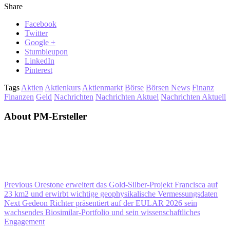
Share
Facebook
Twitter
Google +
Stumbleupon
LinkedIn
Pinterest
Tags
Aktien
Aktienkurs
Aktienmarkt
Börse
Börsen News
Finanz
Finanzen
Geld
Nachrichten
Nachrichten Aktuel
Nachrichten Aktuell
About PM-Ersteller
Previous
Orestone erweitert das Gold-Silber-Projekt Francisca auf
23 km2 und erwirbt wichtige geophysikalische Vermessungsdaten
Next
Gedeon Richter präsentiert auf der EULAR 2026 sein
wachsendes Biosimilar-Portfolio und sein wissenschaftliches
Engagement