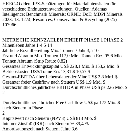
HREC-Oxiden. IPX-Schätzungen für Materialintensitäten für
verschiedene Endnutzeranwendungen. Quellen: Adamas
Intelligence; Benchmark Minerals; ORNL; DoE; MDPI Minerals
2023, 13, 1274; Resources, Conservation & Recycling (2025)
107966
.
METRISCHE KENNZAHLEN EINHEIT PHASE 1 PHASE 2
Minenleben Jahre 1-4 5-14
Jährliche Erzaufbereitung Mio. Tonnen / Jahr 3,5 10
Erz und Abraum Mio. Tonnen 117,0 Mio. Tonnen Erz; 95,6 Mio.
Tonnen Abraum (Strip Ratio: 0,82)
Gesamtes Entwicklungskapital US$ 228,1 Mio. $ 153,2 Mio. $
Betriebskosten US$/Tonne Erz 13,31 $ 10,57 $
Gesamt-EBITDA über Lebensdauer der Mine US$ 2,8 Mrd. $
Gesamter freier Cashflow nach Steuern US$ 1,9 Mrd. $
Durchschnittliches jährliches EBITDA in Phase US$ pa 226 Mio. $
2
Durchschnittlicher jährlicher Free Cashflow US$ pa 172 Mio. $
nach Steuern in Phase
2
Kapitalwert nach Steuern (NPV8) US$ 813 Mio. $
Interner Zinsfuß (IRR) nach Steuern % 39,4 %
Amortisationszeit nach Steuern Jahre 3,6