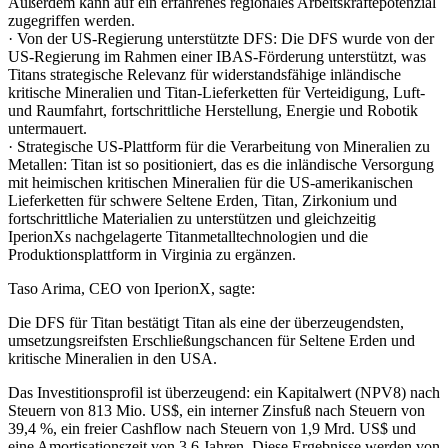
Außerdem kann auf ein erfahrenes regionales Arbeitskräftepotenzial
zugegriffen werden.
· Von der US-Regierung unterstützte DFS: Die DFS wurde von der
US-Regierung im Rahmen einer IBAS-Förderung unterstützt, was
Titans strategische Relevanz für widerstandsfähige inländische
kritische Mineralien und Titan-Lieferketten für Verteidigung, Luft-
und Raumfahrt, fortschrittliche Herstellung, Energie und Robotik
untermauert.
· Strategische US-Plattform für die Verarbeitung von Mineralien zu
Metallen: Titan ist so positioniert, das es die inländische Versorgung
mit heimischen kritischen Mineralien für die US-amerikanischen
Lieferketten für schwere Seltene Erden, Titan, Zirkonium und
fortschrittliche Materialien zu unterstützen und gleichzeitig
IperionXs nachgelagerte Titanmetalltechnologien und die
Produktionsplattform in Virginia zu ergänzen.
Taso Arima, CEO von IperionX, sagte:
Die DFS für Titan bestätigt Titan als eine der überzeugendsten,
umsetzungsreifsten Erschließungschancen für Seltene Erden und
kritische Mineralien in den USA.
Das Investitionsprofil ist überzeugend: ein Kapitalwert (NPV8) nach
Steuern von 813 Mio. US$, ein interner Zinsfuß nach Steuern von
39,4 %, ein freier Cashflow nach Steuern von 1,9 Mrd. US$ und
eine Amortisationszeit von 3,6 Jahren. Diese Ergebnisse werden von