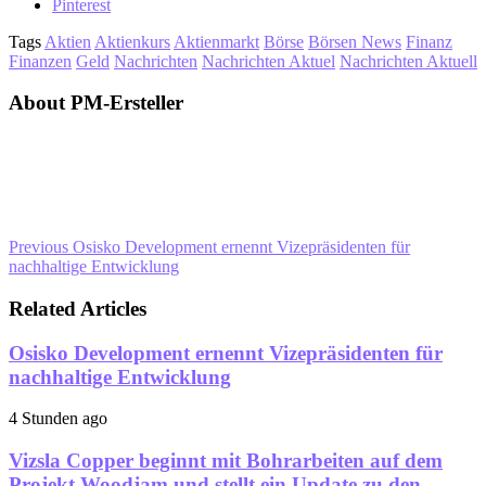
Pinterest
Tags
Aktien
Aktienkurs
Aktienmarkt
Börse
Börsen News
Finanz
Finanzen
Geld
Nachrichten
Nachrichten Aktuel
Nachrichten Aktuell
About PM-Ersteller
Previous
Osisko Development ernennt Vizepräsidenten für
nachhaltige Entwicklung
Related Articles
Osisko Development ernennt Vizepräsidenten für
nachhaltige Entwicklung
4 Stunden ago
Vizsla Copper beginnt mit Bohrarbeiten auf dem
Projekt Woodjam und stellt ein Update zu den