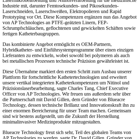
Lasermikrobearbeitung und Nitinolverarbeitung für die medizinische
Industrie mit, darunter Femtosekunden- und Pikosekunden-
Laserschneiden, Laserschweißen, Elektropolieren und Rapid
Prototyping vor Ort. Diese Kompetenzen ergänzen nun das Angebot
von AP Technologies an PTFE-geätzten Linern, FEP-
Schrumpfschläuchen, geflochtenen und gewickelten Schäften sowie
fertigen Katheterbaugruppen.
Das kombinierte Angebot ermöglicht es OEM-Partnern,
Hybridkatheter- und Einführsystemprogramme über einen einzigen
Lieferanten zu entwickeln, wobei sowohl bei polymeren als auch
bei metallischen Prozessen technische Präzision gewährleistet ist.
Diese Übernahme markiert den ersten Schritt zum Ausbau unserer
Plattform für fortschrittliche Kathetertechnologien und erweitert
unsere vertikal integrierten Katheterkompetenzen um Nitinol und
Präzisionslaserbearbeitung, sagte Charles Tang, Chief Executive
Officer von AP Technologies. Wir freuen uns außerdem sehr über
die Partnerschaft mit David Gillen, dem Gründer von Blueacre
Technology, dessen technische Brillanz und Innovationskraft ihn zu
einer enormen Bereicherung für unser Team machen. Gemeinsam
sind wir bestens aufgestellt, um die Zukunft der Herstellung
minimalinvasiver Medizinprodukte mitzugestalten.
Blueacre Technology freut sich sehr, Teil des globalen Teams von
AP Technologies zu werden, sagte Dr. David Gillen, Gründer von