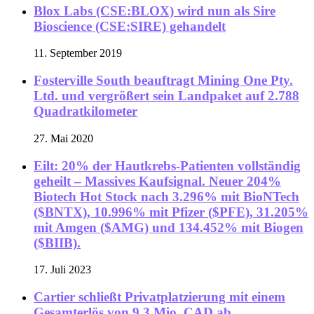
Blox Labs (CSE:BLOX) wird nun als Sire
Bioscience (CSE:SIRE) gehandelt
11. September 2019
Fosterville South beauftragt Mining One Pty.
Ltd. und vergrößert sein Landpaket auf 2.788
Quadratkilometer
27. Mai 2020
Eilt: 20% der Hautkrebs-Patienten vollständig
geheilt – Massives Kaufsignal. Neuer 204%
Biotech Hot Stock nach 3.296% mit BioNTech
($BNTX), 10.996% mit Pfizer ($PFE), 31.205%
mit Amgen ($AMG) und 134.452% mit Biogen
($BIIB).
17. Juli 2023
Cartier schließt Privatplatzierung mit einem
Gesamterlös von 9,3 Mio. CAD ab