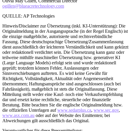
Olivia May Gillen, Commercial Director
ogillen@blueacretechnology.com
QUELLE: AP Technologies
Hinweis/Disclaimer zur Übersetzung (inkl. KI-Unterstützung): Die
Originalmeldung in der Ausgangssprache (in der Regel Englisch) ist
die einzige maßgebliche, autorisierte und rechtsverbindliche
Fassung. Diese deutschsprachige Übersetzung/Zusammenfassung
dient ausschließlich der leichteren Verständlichkeit und kann gekürzt
oder redaktionell verdichtet sein. Die Übersetzung kann ganz oder
teilweise mithilfe maschineller Übersetzung bzw. generativer KI
(Large Language Models) erfolgt sein und wurde redaktionell
geprüft; trotzdem können Fehler, Auslassungen oder
Sinnverschiebungen auftreten. Es wird keine Gewähr für
Richtigkeit, Vollständigkeit, Aktualität oder Angemessenheit
übernommen; Haftungsansprüche sind ausgeschlossen (auch bei
Fahrlässigkeit), maßgeblich ist stets die Originalfassung. Diese
Mitteilung stellt weder eine Kauf- noch eine Verkaufsempfehlung
dar und ersetzt keine rechtliche, steuerliche oder finanzielle
Beratung. Bitte beachten Sie die englische Originalmeldung bzw.
die offiziellen Unterlagen auf
www.sedarplus.ca
,
www.sec.gov
,
www.asx.com.au
oder auf der Website des Emittenten; bei
Abweichungen gilt ausschließlich das Original.
Verantwortlicher für diese Pressemitteilung: