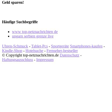
Geld sparen!
Häufige Suchbegriffe
www top-netznachrichten de
ungarn serbien grenze live
Uhren-Schmuck
-
Tablet-Pcs
-
Sportgeräte
Smartphones-kaufen
-
Kindle-Shop
-
Hotelsuche
-
Fernseher-bestseller
© Copyright top-netznachrichten.de
Datenschutz
-
Haftungsausschluss
-
Impressum