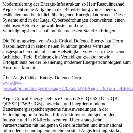
Modernisierung der Energie-Infrastruktur, so Herr Rasoulinezhad.
Aegis sieht seine Aufgabe in der Bereitstellung von sicheren,
resilienten und betrieblich überlegenen Energieplattformen. Diese
Systeme sind in der Lage, Cyberbedrohungen abzuwehren, einen
nahtlosen Betrieb zu gewährleisten und die
Verteidigungsbereitschaft auf den neuesten Stand zu bringen.
Die Führungsriege von Aegis Critical Defence Energy hat Herrn
Rasoulinezhad in seiner neuen Funktion großes Vertrauen
ausgesprochen und auf seine Vielseitigkeit verwiesen, die in seiner
fachlichen Tiefe, Erfahrung im Verteidigungssektor sowie
Erfolgsbilanz bei der Skalierung moderner Energietechnologien zum
Ausdruck kommt.
Über Aegis Critical Energy Defence Corp.
www.irw-
press.at/prcom/images/messages/2026/84293/Aegis_190526_DEPRc
Aegis Critical Energy Defence Corp. (CSE: QESS | OTCQB:
QESSF | FWB: JG6) entwickelt und integriert moderne
Batterieenergiespeichersysteme für Anwendungen in der
Verteidigung, in kritischen Infrastruktureinrichtungen, in der
Industrie und in KI-Rechenzentren. Über strategische
Partnerschaften mit indigenen Gemeinschaften und international
führenden Technologieunternehmen stellt Aegis leistungsstarke,