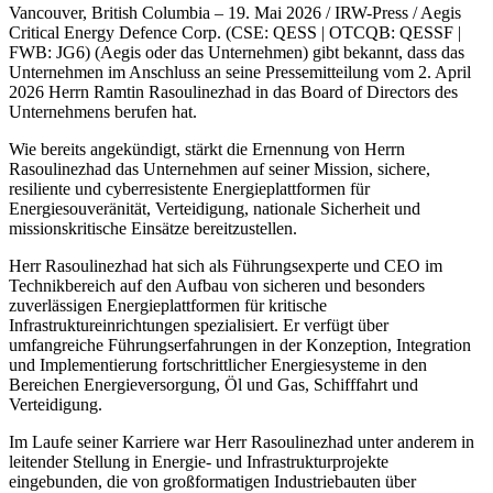
Vancouver, British Columbia – 19. Mai 2026 / IRW-Press / Aegis
Critical Energy Defence Corp. (CSE: QESS | OTCQB: QESSF |
FWB: JG6) (Aegis oder das Unternehmen) gibt bekannt, dass das
Unternehmen im Anschluss an seine Pressemitteilung vom 2. April
2026 Herrn Ramtin Rasoulinezhad in das Board of Directors des
Unternehmens berufen hat.
Wie bereits angekündigt, stärkt die Ernennung von Herrn
Rasoulinezhad das Unternehmen auf seiner Mission, sichere,
resiliente und cyberresistente Energieplattformen für
Energiesouveränität, Verteidigung, nationale Sicherheit und
missionskritische Einsätze bereitzustellen.
Herr Rasoulinezhad hat sich als Führungsexperte und CEO im
Technikbereich auf den Aufbau von sicheren und besonders
zuverlässigen Energieplattformen für kritische
Infrastruktureinrichtungen spezialisiert. Er verfügt über
umfangreiche Führungserfahrungen in der Konzeption, Integration
und Implementierung fortschrittlicher Energiesysteme in den
Bereichen Energieversorgung, Öl und Gas, Schifffahrt und
Verteidigung.
Im Laufe seiner Karriere war Herr Rasoulinezhad unter anderem in
leitender Stellung in Energie- und Infrastrukturprojekte
eingebunden, die von großformatigen Industriebauten über