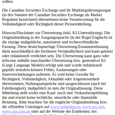
sollten.
Die Canadian Securities Exchange und ihr Marktregulierungsorgan
(in den Statuten der Canadian Securities Exchange als Market
Regulator bezeichnet) übernehmen keine Verantwortung für die
Vollständigkeit oder Richtigkeit dieser Pressemitteilung.
Hinweis/Disclaimer zur Übersetzung (inkl. KI-Unterstützung): Die
Originalmeldung in der Ausgangssprache (in der Regel Englisch) ist
die einzige maßgebliche, autorisierte und rechtsverbindliche
Fassung. Diese deutschsprachige Übersetzung/Zusammenfassung
dient ausschließlich der leichteren Verständlichkeit und kann gekürzt
oder redaktionell verdichtet sein. Die Übersetzung kann ganz oder
teilweise mithilfe maschineller Übersetzung bzw. generativer KI
(Large Language Models) erfolgt sein und wurde redaktionell
geprüft; trotzdem können Fehler, Auslassungen oder
Sinnverschiebungen auftreten. Es wird keine Gewähr für
Richtigkeit, Vollständigkeit, Aktualität oder Angemessenheit
übernommen; Haftungsansprüche sind ausgeschlossen (auch bei
Fahrlässigkeit), maßgeblich ist stets die Originalfassung. Diese
Mitteilung stellt weder eine Kauf- noch eine Verkaufsempfehlung
dar und ersetzt keine rechtliche, steuerliche oder finanzielle
Beratung. Bitte beachten Sie die englische Originalmeldung bzw.
die offiziellen Unterlagen auf
www.sedarplus.ca
,
www.sec.gov
,
www.asx.com.au
oder auf der Website des Emittenten; bei