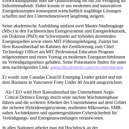
Entwicklungsphase über die Qualifizierung bis hin zur Fertigung im
Industriemaßstab. Dabei konnte er aus modernen und innovativen
Energiekonzepten konsequent wirtschaftlich tragfähige Lösungen
schaffen und den Unternehmenswert langfristig steigern.
Seine akademische Ausbildung umfasst zwei Master-Studiengänge
(MSc) in den Fachbereichen Energiesysteme und Energieelektronik,
ein Doktorat (PhD) mit Schwerpunkt auf hybriden dezentralen
Energiequellen sowie einen MIT-Führungslehrgang. Zuletzt hat
Herr Rasoulinezhad im Rahmen der Zertifizierung zum Chief
Technology Officer am MIT Professional Education Program
teilgenommen und einen Vortrag zu modernen Energiearchitekturen
im Verteidigungssektor gehalten. Seine Präsentation finden Sie unter
dem nachfolgenden Link:
aegiscriticalenergy.com/ceo-introduction
Er wurde zum Canadas Clean50 Emerging Leader gekürt und mit
dem Business in Vancouver Forty Under 40 Award ausgezeichnet.
Als CEO wird Herr Rasoulinezhad das Unternehmen Aegis
Critical Defence Energy durch seine nächste Wachstumsphase
führen und die weiteren Arbeiten des Unternehmens auf dem Gebiet
der sicheren Hybridenergiesysteme, resilienten Mikronetze, SMR-
nahen Architekturen und quantengestützten Cybersicherheit für
Verteidigungs- und Energieanwendungen verantworten.
In allen Nationen arbeitet man mit Hochdruck an der