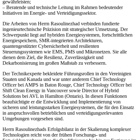
gewährleisten;
– Beratende und technische Leitung im Rahmen bedeutender
Initiativen im Energie- und Verteidigungssektor.
Die Arbeiten von Herrn Rasoulinezhad verbinden fundierte
ingenieurtechnische Präzision mit strategischer Umsetzung. Der
Schwerpunkt liegt auf hybriden Energiesystemen, fortschrittlichen
Energiespeichern, SMR-integrierten Architekturen,
quantengestützter Cybersicherheit und resilienten
Steuerungssystemen wie EMS, PMS und Mikronetzen. Sie alle
dienen dem Ziel, die Resilienz, Zuverlässigkeit und
Dekarbonisierung im großen Maßstab zu verbessern.
Der Technikexperte bekleidete Führungsrollen in den Vereinigten
Staaten und Kanada und war unter anderem Chief Technology
Officer bei AMPS in Baton Rouge, Chief Technology Officer bei
Shift Clean Energy in Vancouver sowie Director of Hybrid
Solutions bei AVL in Hamilton (Ontario). In diesen Funktionen
beaufsichtigte er die Entwicklung und Implementierung von
sicheren und leistungsstarken Energiesystemen, die für den Einsatz
in anspruchsvollen betrieblichen und verteidigungsrelevanten
Umgebungen vorgesehen sind.
Herrn Rasoulinezhads Erfolgsbilanz in der Skalierung komplexer
Technologien reicht von der frühen Forschungs- und