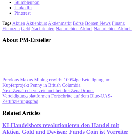
Stumbleupon
LinkedIn
Pinterest
Tags
Aktien
Aktienkurs
Aktienmarkt
Börse
Börsen News
Finanz
Finanzen
Geld
Nachrichten
Nachrichten Aktuel
Nachrichten Aktuell
About PM-Ersteller
Previous
Maxus Mining erwirbt 100%ige Beteiligung am
Kupferprojekt Penny in British Columbia
Next
ZenaTech verzeichnet bei drei ZenaDrone-
Verteidigungsplattformen Fortschritte auf dem Blue-UAS-
Zertifizierungspfad
Related Articles
KI-Handelsbots revolutionieren den Handel mit
Aktien, Gold und Devisen: Funds Coin ist Vorreiter