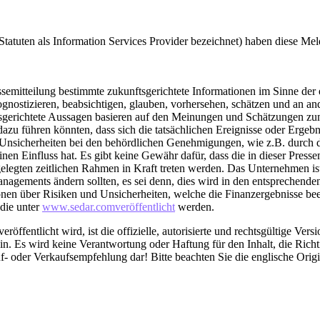
n Statuten als Information Services Provider bezeichnet) haben diese M
semitteilung bestimmte zukunftsgerichtete Informationen im Sinne der 
gnostizieren, beabsichtigen, glauben, vorhersehen, schätzen und an a
sgerichtete Aussagen basieren auf den Meinungen und Schätzungen zum
zu führen könnten, dass sich die tatsächlichen Ereignisse oder Ergebn
nsicherheiten bei den behördlichen Genehmigungen, wie z.B. durch di
nen Einfluss hat. Es gibt keine Gewähr dafür, dass die in dieser Pres
legten zeitlichen Rahmen in Kraft treten werden. Das Unternehmen ist n
agements ändern sollten, es sei denn, dies wird in den entsprechende
ionen über Risiken und Unsicherheiten, welche die Finanzergebnisse bee
die unter
www.sedar.comveröffentlicht
werden.
röffentlicht wird, ist die offizielle, autorisierte und rechtsgültige Ve
. Es wird keine Verantwortung oder Haftung für den Inhalt, die Richt
f- oder Verkaufsempfehlung dar! Bitte beachten Sie die englische Ori