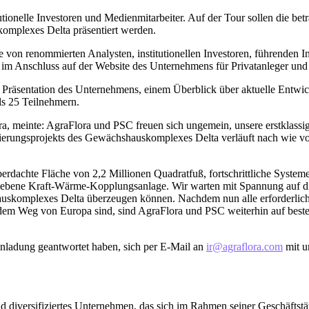
onelle Investoren und Medienmitarbeiter. Auf der Tour sollen die beträc
omplexes Delta präsentiert werden.
e von renommierten Analysten, institutionellen Investoren, führenden 
 Anschluss auf der Website des Unternehmens für Privatanleger und die
Präsentation des Unternehmens, einem Überblick über aktuelle Entwick
s 25 Teilnehmern.
 meinte: AgraFlora und PSC freuen sich ungemein, unsere erstklassig
anierungsprojekts des Gewächshauskomplexes Delta verläuft nach wie v
dachte Fläche von 2,2 Millionen Quadratfuß, fortschrittliche Systeme
ebene Kraft-Wärme-Kopplungsanlage. Wir warten mit Spannung auf die An
komplexes Delta überzeugen können. Nachdem nun alle erforderliche
auf dem Weg von Europa sind, sind AgraFlora und PSC weiterhin auf best
Einladung geantwortet haben, sich per E-Mail an
ir@agraflora.com
mit u
nd diversifiziertes Unternehmen, das sich im Rahmen seiner Geschäftstät