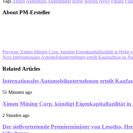
Tags
Aktien
Aktienkurs
Aktienmarkt
Börse
Börsen News
Finanz
Fin
About PM-Ersteller
Previous
Ximen Mining Corp. kündigt Eigenkapitalfazilität in Höhe v
Next
Internationales Automobilunternehmen erteilt Kaufauftrag an 
Related Articles
Internationales Automobilunternehmen erteilt Kaufa
51 Minuten ago
Ximen Mining Corp. kündigt Eigenkapitalfazilität in
2 Stunden ago
Der stellvertretende Premierminister von Lesotho,