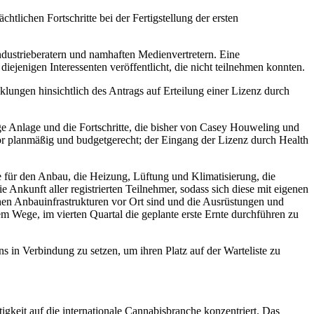
htlichen Fortschritte bei der Fertigstellung der ersten
Industrieberatern und namhaften Medienvertretern. Eine
jenigen Interessenten veröffentlicht, die nicht teilnehmen konnten.
lungen hinsichtlich des Antrags auf Erteilung einer Lizenz durch
e Anlage und die Fortschritte, die bisher von Casey Houweling und
or planmäßig und budgetgerecht; der Eingang der Lizenz durch Health
 für den Anbau, die Heizung, Lüftung und Klimatisierung, die
kunft aller registrierten Teilnehmer, sodass sich diese mit eigenen
n Anbauinfrastrukturen vor Ort sind und die Ausrüstungen und
em Wege, im vierten Quartal die geplante erste Ernte durchführen zu
ns in Verbindung zu setzen, um ihren Platz auf der Warteliste zu
igkeit auf die internationale Cannabisbranche konzentriert. Das