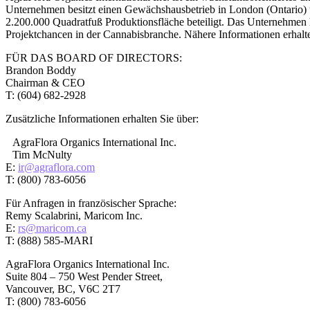
Unternehmen besitzt einen Gewächshausbetrieb in London (Ontario) u
2.200.000 Quadratfuß Produktionsfläche beteiligt. Das Unternehmen h
Projektchancen in der Cannabisbranche. Nähere Informationen erhalt
FÜR DAS BOARD OF DIRECTORS:
Brandon Boddy
Chairman & CEO
T: (604) 682-2928
Zusätzliche Informationen erhalten Sie über:
AgraFlora Organics International Inc.
Tim McNulty
E:
ir@agraflora.com
T: (800) 783-6056
Für Anfragen in französischer Sprache:
Remy Scalabrini, Maricom Inc.
E:
rs@maricom.ca
T: (888) 585-MARI
AgraFlora Organics International Inc.
Suite 804 – 750 West Pender Street,
Vancouver, BC, V6C 2T7
T: (800) 783-6056