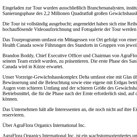
Eingeladen zur Tour wurden ausschließlich Branchenanalysten, instituti
Sanierungsphase des 2,2 Millionen Quadratfuß großen Gewächshausk
Die Tour ist vollständig ausgebucht; angemeldet haben sich eine Reih
hochauflösende Videoaufzeichnung und Fotogalerie der Tour werden im
Das Tourprogramm umfasst ein Mittagessen vor Ort gefolgt von einer 
Health Canada sowie Führungen des Standorts in Gruppen von jeweil
Brandon Boddy, Chief Executive Officer und Chairman von AgraFlora,
seinem Team erzielt wurden, zu präsentieren. Die erste Phase des S
Canada wird in Kürze erwartet.
Unser Vorzeige-Gewächshauskomplex Delta umfasst eine mit Glas über
Bewässerung und die Beleuchtung sowie eine eigene mit Erdgas betri
Augen vom schieren Umfang und der schieren Größe des Gewächshaus
Betriebsmittel, die für die Phase nach der Ernte erforderlich sind, 
können.
Das Unternehmen hält alle Interessenten an, die noch nicht auf ihre 
reservieren.
Über AgraFlora Organics International Inc.
AgraFlora Organics International Inc. ist ein wachstumsorientiertes u