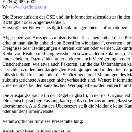
F: (604) 685-6905
W:
www.agraflora.com
Die Börsenaufsicht der CSE und ihr Informationsdienstleister (in de
Richtigkeit oder Angemessenheit.
Vorsorglicher Hinweis bezüglich zukunftsgerichteter Informationen
Abgesehen von Aussagen zu historischen Tatsachen enthält diese Pres
erkennt man häufig anhand von Begriffen wie planen“, erwarten“, pro
Ereignisse oder Bedingungen eintreten können oder werden. Zukunft
Reihe von Risiken und Ungewissheiten sowie anderen Faktoren, die da
unterscheiden. Dazu zählen unter anderem auch Verzögerungen oder U
Unsicherheiten, wie etwa auch Faktoren, auf die das Unternehmen kei
tatsächlich zu den hier dargelegten Bedingungen und in dem hier darge
falls sich die Umstände oder die Schätzungen oder Meinungen des Man
zukunftsgerichtete Aussagen nicht verlässlich sind. Weitere Informat
Unternehmen bei den kanadischen Wertpapierbehörden einreicht und 
Die Ausgangssprache (in der Regel Englisch), in der der Originaltext ve
Die deutschsprachige Fassung kann gekürzt oder zusammengefasst sein
übernommen. Aus Sicht des Übersetzers stellt die Meldung keine Kau
oder auf der Firmenwebsite!
Verantwortlicher für diese Pressemitteilung:
AgraFlora Organics International Inc.