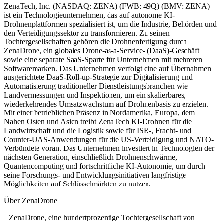
ZenaTech, Inc. (NASDAQ: ZENA) (FWB: 49Q) (BMV: ZENA)
ist ein Technologieunternehmen, das auf autonome KI-
Drohnenplattformen spezialisiert ist, um die Industrie, Behörden und
den Verteidigungssektor zu transformieren. Zu seinen
Tochtergesellschaften gehören die Drohnenfertigung durch
ZenaDrone, ein globales Drone-as-a-Service- (DaaS)-Geschäft
sowie eine separate SaaS-Sparte für Unternehmen mit mehreren
Softwaremarken. Das Unternehmen verfolgt eine auf Übernahmen
ausgerichtete DaaS-Roll-up-Strategie zur Digitalisierung und
Automatisierung traditioneller Dienstleistungsbranchen wie
Landvermessungen und Inspektionen, um ein skalierbares,
wiederkehrendes Umsatzwachstum auf Drohnenbasis zu erzielen.
Mit einer betrieblichen Präsenz in Nordamerika, Europa, dem
Nahen Osten und Asien treibt ZenaTech KI-Drohnen für die
Landwirtschaft und die Logistik sowie für ISR-, Fracht- und
Counter-UAS-Anwendungen für die US-Verteidigung und NATO-
Verbündete voran. Das Unternehmen investiert in Technologien der
nächsten Generation, einschließlich Drohnenschwärme,
Quantencomputing und fortschrittliche KI-Autonomie, um durch
seine Forschungs- und Entwicklungsinitiativen langfristige
Möglichkeiten auf Schlüsselmärkten zu nutzen.
Über ZenaDrone
ZenaDrone, eine hundertprozentige Tochtergesellschaft von