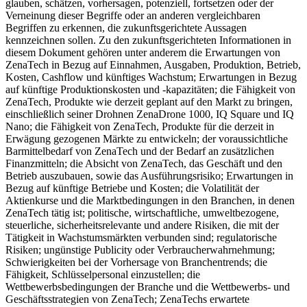
glauben, schätzen, vorhersagen, potenziell, fortsetzen oder der
Verneinung dieser Begriffe oder an anderen vergleichbaren
Begriffen zu erkennen, die zukunftsgerichtete Aussagen
kennzeichnen sollen. Zu den zukunftsgerichteten Informationen in
diesem Dokument gehören unter anderem die Erwartungen von
ZenaTech in Bezug auf Einnahmen, Ausgaben, Produktion, Betrieb,
Kosten, Cashflow und künftiges Wachstum; Erwartungen in Bezug
auf künftige Produktionskosten und -kapazitäten; die Fähigkeit von
ZenaTech, Produkte wie derzeit geplant auf den Markt zu bringen,
einschließlich seiner Drohnen ZenaDrone 1000, IQ Square und IQ
Nano; die Fähigkeit von ZenaTech, Produkte für die derzeit in
Erwägung gezogenen Märkte zu entwickeln; der voraussichtliche
Barmittelbedarf von ZenaTech und der Bedarf an zusätzlichen
Finanzmitteln; die Absicht von ZenaTech, das Geschäft und den
Betrieb auszubauen, sowie das Ausführungsrisiko; Erwartungen in
Bezug auf künftige Betriebe und Kosten; die Volatilität der
Aktienkurse und die Marktbedingungen in den Branchen, in denen
ZenaTech tätig ist; politische, wirtschaftliche, umweltbezogene,
steuerliche, sicherheitsrelevante und andere Risiken, die mit der
Tätigkeit in Wachstumsmärkten verbunden sind; regulatorische
Risiken; ungünstige Publicity oder Verbraucherwahrnehmung;
Schwierigkeiten bei der Vorhersage von Branchentrends; die
Fähigkeit, Schlüsselpersonal einzustellen; die
Wettbewerbsbedingungen der Branche und die Wettbewerbs- und
Geschäftsstrategien von ZenaTech; ZenaTechs erwartete