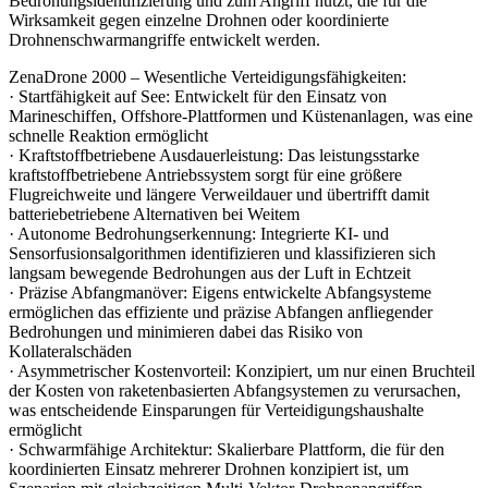
Bedrohungsidentifizierung und zum Angriff nutzt, die für die
Wirksamkeit gegen einzelne Drohnen oder koordinierte
Drohnenschwarmangriffe entwickelt werden.
ZenaDrone 2000 – Wesentliche Verteidigungsfähigkeiten:
· Startfähigkeit auf See: Entwickelt für den Einsatz von
Marineschiffen, Offshore-Plattformen und Küstenanlagen, was eine
schnelle Reaktion ermöglicht
· Kraftstoffbetriebene Ausdauerleistung: Das leistungsstarke
kraftstoffbetriebene Antriebssystem sorgt für eine größere
Flugreichweite und längere Verweildauer und übertrifft damit
batteriebetriebene Alternativen bei Weitem
· Autonome Bedrohungserkennung: Integrierte KI- und
Sensorfusionsalgorithmen identifizieren und klassifizieren sich
langsam bewegende Bedrohungen aus der Luft in Echtzeit
· Präzise Abfangmanöver: Eigens entwickelte Abfangsysteme
ermöglichen das effiziente und präzise Abfangen anfliegender
Bedrohungen und minimieren dabei das Risiko von
Kollateralschäden
· Asymmetrischer Kostenvorteil: Konzipiert, um nur einen Bruchteil
der Kosten von raketenbasierten Abfangsystemen zu verursachen,
was entscheidende Einsparungen für Verteidigungshaushalte
ermöglicht
· Schwarmfähige Architektur: Skalierbare Plattform, die für den
koordinierten Einsatz mehrerer Drohnen konzipiert ist, um