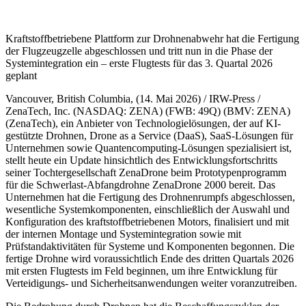
Kraftstoffbetriebene Plattform zur Drohnenabwehr hat die Fertigung
der Flugzeugzelle abgeschlossen und tritt nun in die Phase der
Systemintegration ein – erste Flugtests für das 3. Quartal 2026
geplant
Vancouver, British Columbia, (14. Mai 2026) / IRW-Press /
ZenaTech, Inc. (NASDAQ: ZENA) (FWB: 49Q) (BMV: ZENA)
(ZenaTech), ein Anbieter von Technologielösungen, der auf KI-
gestützte Drohnen, Drone as a Service (DaaS), SaaS-Lösungen für
Unternehmen sowie Quantencomputing-Lösungen spezialisiert ist,
stellt heute ein Update hinsichtlich des Entwicklungsfortschritts
seiner Tochtergesellschaft ZenaDrone beim Prototypenprogramm
für die Schwerlast-Abfangdrohne ZenaDrone 2000 bereit. Das
Unternehmen hat die Fertigung des Drohnenrumpfs abgeschlossen,
wesentliche Systemkomponenten, einschließlich der Auswahl und
Konfiguration des kraftstoffbetriebenen Motors, finalisiert und mit
der internen Montage und Systemintegration sowie mit
Prüfstandaktivitäten für Systeme und Komponenten begonnen. Die
fertige Drohne wird voraussichtlich Ende des dritten Quartals 2026
mit ersten Flugtests im Feld beginnen, um ihre Entwicklung für
Verteidigungs- und Sicherheitsanwendungen weiter voranzutreiben.