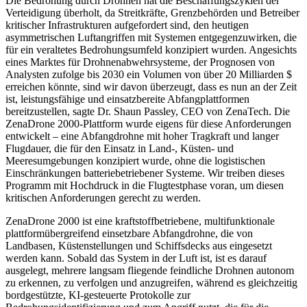
Die Bedrohung durch Drohnen hat die Beschaffungszyklen der
Verteidigung überholt, da Streitkräfte, Grenzbehörden und Betreiber
kritischer Infrastrukturen aufgefordert sind, den heutigen
asymmetrischen Luftangriffen mit Systemen entgegenzuwirken, die
für ein veraltetes Bedrohungsumfeld konzipiert wurden. Angesichts
eines Marktes für Drohnenabwehrsysteme, der Prognosen von
Analysten zufolge bis 2030 ein Volumen von über 20 Milliarden $
erreichen könnte, sind wir davon überzeugt, dass es nun an der Zeit
ist, leistungsfähige und einsatzbereite Abfangplattformen
bereitzustellen, sagte Dr. Shaun Passley, CEO von ZenaTech. Die
ZenaDrone 2000-Plattform wurde eigens für diese Anforderungen
entwickelt – eine Abfangdrohne mit hoher Tragkraft und langer
Flugdauer, die für den Einsatz in Land-, Küsten- und
Meeresumgebungen konzipiert wurde, ohne die logistischen
Einschränkungen batteriebetriebener Systeme. Wir treiben dieses
Programm mit Hochdruck in die Flugtestphase voran, um diesen
kritischen Anforderungen gerecht zu werden.
ZenaDrone 2000 ist eine kraftstoffbetriebene, multifunktionale
plattformübergreifend einsetzbare Abfangdrohne, die von
Landbasen, Küstenstellungen und Schiffsdecks aus eingesetzt
werden kann. Sobald das System in der Luft ist, ist es darauf
ausgelegt, mehrere langsam fliegende feindliche Drohnen autonom
zu erkennen, zu verfolgen und anzugreifen, während es gleichzeitig
bordgestützte, KI-gesteuerte Protokolle zur