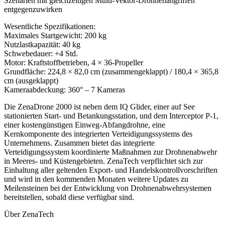
Szenarien mit gleichzeitigen Multi-Vektor-Drohnenangriffen
entgegenzuwirken
Wesentliche Spezifikationen:
Maximales Startgewicht: 200 kg
Nutzlastkapazität: 40 kg
Schwebedauer: +4 Std.
Motor: Kraftstoffbetrieben, 4 × 36-Propeller
Grundfläche: 224,8 × 82,0 cm (zusammengeklappt) / 180,4 × 365,8
cm (ausgeklappt)
Kameraabdeckung: 360° – 7 Kameras
Die ZenaDrone 2000 ist neben dem IQ Glider, einer auf See
stationierten Start- und Betankungsstation, und dem Interceptor P-1,
einer kostengünstigen Einweg-Abfangdrohne, eine
Kernkomponente des integrierten Verteidigungssystems des
Unternehmens. Zusammen bietet das integrierte
Verteidigungssystem koordinierte Maßnahmen zur Drohnenabwehr
in Meeres- und Küstengebieten. ZenaTech verpflichtet sich zur
Einhaltung aller geltenden Export- und Handelskontrollvorschriften
und wird in den kommenden Monaten weitere Updates zu
Meilensteinen bei der Entwicklung von Drohnenabwehrsystemen
bereitstellen, sobald diese verfügbar sind.
Über ZenaTech