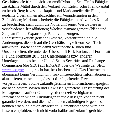
Geschäftsziele für die nächsten zwölf Monate; ZenaTechs Fähigkeit,
zusätzliche Mittel durch den Verkauf von Eigen- oder Fremdkapital
zu beschaffen; Investitionskapital und Marktanteile; die Fähigkeit,
geplante Übernahmen abzuschließen; Veränderungen in den
Zielmärkten; Marktunsicherheit; die Fähigkeit, zusätzliches Kapital
zu beschaffen, auch durch die Notierung seiner Wertpapiere in
verschiedenen Jurisdiktionen; Wachstumsmanagement (Pläne und
Zeitplan für die Expansion); Patentverletzungen;
Rechtsstreitigkeiten; geltende Gesetze, Vorschriften und alle
Änderungen, die sich auf die Geschäftstätigkeit von ZenaTech
auswirken, sowie andere damit verbundene Risiken und
Unsicherheiten, die unter der Überschrift Risk Factors auf Formblatt
F-1 und Formblatt 20-F des Unternehmens bzw. anderen
Unterlagen, die es bei der United States Securities and Exchange
Commission (die SEC) auf EDGAR über die Webseite der SEC,
www.sec.gov
, eingereicht hat, beschrieben sind. Das Unternehmen
übernimmt keine Verpflichtung, zukunftsgerichtete Informationen zu
aktualisieren, es sei denn, dies ist durch geltendes Recht
vorgeschrieben. Solche zukunftsgerichteten Informationen spiegeln
die nach bestem Wissen und Gewissen getroffene Einschätzung des
Managements auf der Grundlage der derzeit verfügbaren
Informationen wider. Zukunftsgerichtete Aussagen können nicht
garantiert werden, und die tatsächlichen zukünftigen Ergebnisse
können erheblich davon abweichen. Dementsprechend wird den
Lesern empfohlen, sich nicht vorbehaltlos auf zukunftsgerichtete