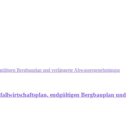
ndgültigen Bergbauplan und verlängerte Abwassergenehmigung
allwirtschaftsplan, endgültigen Bergbauplan und