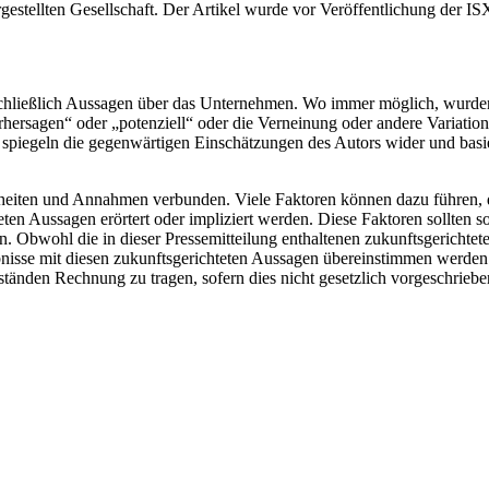
estellten Gesellschaft. Der Artikel wurde vor Veröffentlichung der ISX
nschließlich Aussagen über das Unternehmen. Wo immer möglich, wurde
orhersagen“ oder „potenziell“ oder die Verneinung oder andere Variati
n spiegeln die gegenwärtigen Einschätzungen des Autors wider und bas
heiten und Annahmen verbunden. Viele Faktoren können dazu führen, d
en Aussagen erörtert oder impliziert werden. Diese Faktoren sollten sorg
. Obwohl die in dieser Pressemitteilung enthaltenen zukunftsgerichtet
nisse mit diesen zukunftsgerichteten Aussagen übereinstimmen werden. D
tänden Rechnung zu tragen, sofern dies nicht gesetzlich vorgeschrieben