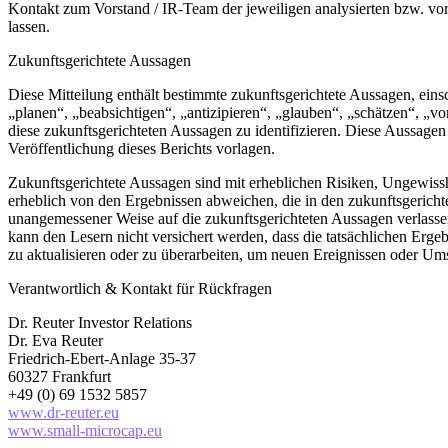
Kontakt zum Vorstand / IR-Team der jeweiligen analysierten bzw. vorg
lassen.
Zukunftsgerichtete Aussagen
Diese Mitteilung enthält bestimmte zukunftsgerichtete Aussagen, ei
„planen“, „beabsichtigen“, „antizipieren“, „glauben“, „schätzen“, „v
diese zukunftsgerichteten Aussagen zu identifizieren. Diese Aussage
Veröffentlichung dieses Berichts vorlagen.
Zukunftsgerichtete Aussagen sind mit erheblichen Risiken, Ungewiss
erheblich von den Ergebnissen abweichen, die in den zukunftsgerichtet
unangemessener Weise auf die zukunftsgerichteten Aussagen verlassen
kann den Lesern nicht versichert werden, dass die tatsächlichen Ergeb
zu aktualisieren oder zu überarbeiten, um neuen Ereignissen oder Ums
Verantwortlich & Kontakt für Rückfragen
Dr. Reuter Investor Relations
Dr. Eva Reuter
Friedrich-Ebert-Anlage 35-37
60327 Frankfurt
+49 (0) 69 1532 5857
www.dr-reuter.eu
www.small-microcap.eu