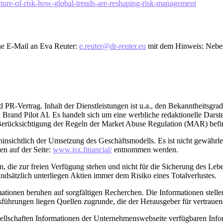
uture-of-risk-how-global-trends-are-reshaping-risk-management
ine E-Mail an Eva Reuter:
e.reuter@dr-reuter.eu
mit dem Hinweis: Nebe
und PR-Vertrag. Inhalt der Dienstleistungen ist u.a., den Bekanntheitsg
on Brand Pilot AI. Es handelt sich um eine werbliche redaktionelle Dars
r Berücksichtigung der Regeln der Market Abuse Regulation (MAR) befi
nsichtlich der Umsetzung des Geschäftsmodells. Es ist nicht gewährle
en auf der Seite:
www.isx.financial/
entnommen werden.
den, die zur freien Verfügung stehen und nicht für die Sicherung des Leb
ndsätzlich unterliegen Aktien immer dem Risiko eines Totalverlustes.
rmationen beruhen auf sorgfältigen Recherchen. Die Informationen stell
ührungen liegen Quellen zugrunde, die der Herausgeber für vertrauen
llschaften Informationen der Unternehmenswebseite verfügbaren Inform