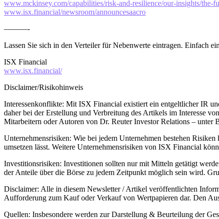
www.mckinsey.com/capabilities/risk-and-resilience/our-insights/the-f
www.isx.financial/newsroom/announcesaacro
———-
Lassen Sie sich in den Verteiler für Nebenwerte eintragen. Einfach e
ISX Financial
www.isx.financial/
Disclaimer/Risikohinweis
Interessenkonflikte: Mit ISX Financial existiert ein entgeltlicher IR 
daher bei der Erstellung und Verbreitung des Artikels im Interesse v
Mitarbeitern oder Autoren von Dr. Reuter Investor Relations – unte
Unternehmensrisiken: Wie bei jedem Unternehmen bestehen Risiken hi
umsetzen lässt. Weitere Unternehmensrisiken von ISX Financial könn
Investitionsrisiken: Investitionen sollten nur mit Mitteln getätigt wer
der Anteile über die Börse zu jedem Zeitpunkt möglich sein wird. Gru
Disclaimer: Alle in diesem Newsletter / Artikel veröffentlichten Info
Aufforderung zum Kauf oder Verkauf von Wertpapieren dar. Den Ausf
Quellen: Insbesondere werden zur Darstellung & Beurteilung der Gese