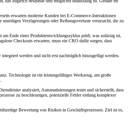
das zugleich belastbar und möglichst unauffällig ist. Gerade im
erseits erwarten moderne Kunden bei E-Commerce-Interaktionen
ine unnötigen Verzögerungen oder Reibungsverluste verursacht, die zu
t am Ende eines Produktentwicklungszyklus prüft, was zulässig ist,
bungslose Checkouts erwarten, muss ein CRO dafür sorgen, dass
 integriert werden und nicht erst nachträglich hinzugefügt werden.
anz. Technologie ist ein leistungsfähiges Werkzeug, um große
.
enstleister analysiert, Automatisierungen testet und sicherstellt, dass
prozesse zu beschleunigen, potenzielle Fehler entlang komplexer
hzeitige Bewertung von Risiken in Geschäftsprozessen. Ziel ist es,