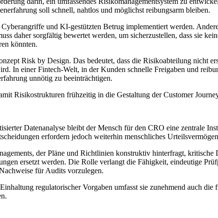
erung darin, ein umfassendes Risikomanagementsystem zu entwickeln, 
erfahrung soll schnell, nahtlos und möglichst reibungsarm bleiben.
yberangriffe und KI-gestützten Betrug implementiert werden. Ander
muss daher sorgfältig bewertet werden, um sicherzustellen, dass sie ke
ren könnten.
zept Risk by Design. Das bedeutet, dass die Risikoabteilung nicht ers
ird. In einer Fintech-Welt, in der Kunden schnelle Freigaben und rei
erfahrung unnötig zu beeinträchtigen.
mit Risikostrukturen frühzeitig in die Gestaltung der Customer Journey
ierter Datenanalyse bleibt der Mensch für den CRO eine zentrale Inst
scheidungen erfordern jedoch weiterhin menschliches Urteilsvermögen
gements, der Pläne und Richtlinien konstruktiv hinterfragt, kritische Di
gen ersetzt werden. Die Rolle verlangt die Fähigkeit, eindeutige Prüf
 Nachweise für Audits vorzulegen.
inhaltung regulatorischer Vorgaben umfasst sie zunehmend auch die frü
en.