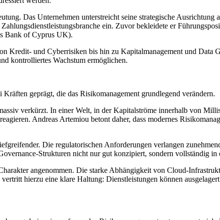
dressiert werden.
tung. Das Unternehmen unterstreicht seine strategische Ausrichtung 
e Zahlungsdienstleistungsbranche ein. Zuvor bekleidete er Führungspos
ls Bank of Cyprus UK).
on Kredit- und Cyberrisiken bis hin zu Kapitalmanagement und Data Go
 und kontrolliertes Wachstum ermöglichen.
 Kräften geprägt, die das Risikomanagement grundlegend verändern.
ssiv verkürzt. In einer Welt, in der Kapitalströme innerhalb von Mill
 zu reagieren. Andreas Artemiou betont daher, dass modernes Risikoma
tiefgreifender. Die regulatorischen Anforderungen verlangen zunehmen
overnance-Strukturen nicht nur gut konzipiert, sondern vollständig in
n Charakter angenommen. Die starke Abhängigkeit von Cloud-Infrastrukt
ertritt hierzu eine klare Haltung: Dienstleistungen können ausgelagert