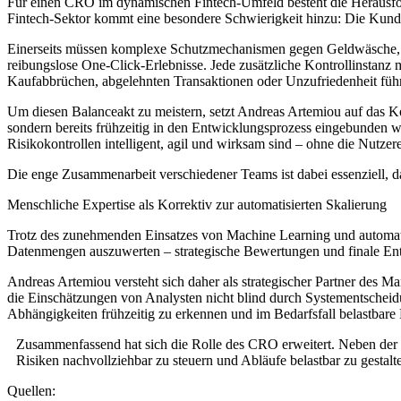
Für einen CRO im dynamischen Fintech-Umfeld besteht die Herausford
Fintech-Sektor kommt eine besondere Schwierigkeit hinzu: Die Kunden
Einerseits müssen komplexe Schutzmechanismen gegen Geldwäsche, C
reibungslose One-Click-Erlebnisse. Jede zusätzliche Kontrollinstanz 
Kaufabbrüchen, abgelehnten Transaktionen oder Unzufriedenheit füh
Um diesen Balanceakt zu meistern, setzt Andreas Artemiou auf das Kon
sondern bereits frühzeitig in den Entwicklungsprozess eingebunden w
Risikokontrollen intelligent, agil und wirksam sind – ohne die Nutzer
Die enge Zusammenarbeit verschiedener Teams ist dabei essenziell, da
Menschliche Expertise als Korrektiv zur automatisierten Skalierung
Trotz des zunehmenden Einsatzes von Machine Learning und automatis
Datenmengen auszuwerten – strategische Bewertungen und finale Ent
Andreas Artemiou versteht sich daher als strategischer Partner des Mana
die Einschätzungen von Analysten nicht blind durch Systementscheidun
Abhängigkeiten frühzeitig zu erkennen und im Bedarfsfall belastbare
Zusammenfassend hat sich die Rolle des CRO erweitert. Neben der E
Risiken nachvollziehbar zu steuern und Abläufe belastbar zu gestalt
Quellen: