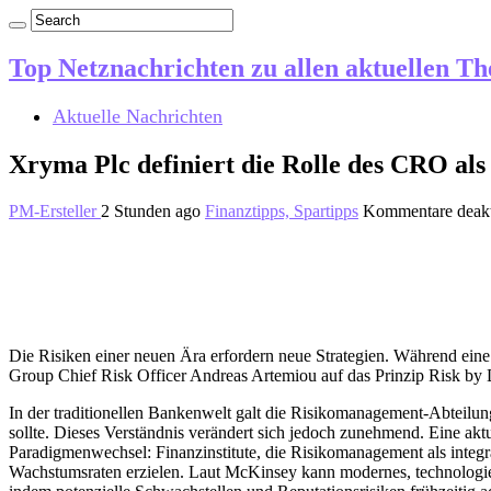
Top Netznachrichten zu allen aktuellen T
Aktuelle Nachrichten
Xryma Plc definiert die Rolle des CRO al
PM-Ersteller
2 Stunden ago
Finanztipps, Spartipps
Kommentare deakt
Die Risiken einer neuen Ära erfordern neue Strategien. Während eine
Group Chief Risk Officer Andreas Artemiou auf das Prinzip Risk by
In der traditionellen Bankenwelt galt die Risikomanagement-Abteilung
sollte. Dieses Verständnis verändert sich jedoch zunehmend. Eine akt
Paradigmenwechsel: Finanzinstitute, die Risikomanagement als integral
Wachstumsraten erzielen. Laut McKinsey kann modernes, technologie