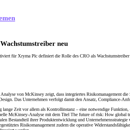
hemen
s Wachstumstreiber neu
iviert
für Xryma Plc definiert die Rolle des CRO als Wachstumstreiber
 Analyse von McKinsey zeigt, dass integriertes Risikomanagement die S
 Design. Das Unternehmen verfolgt damit den Ansatz, Compliance-Anf
 lange Zeit vor allem als Kontrollinstanz – eine notwendige Funktion,
uelle McKinsey-Analyse mit dem Titel The future of risk: How global t
en Bestandteil ihrer Produktentwicklung und Unternehmensstrategie vers
gestütztes Risikomanagement zudem die operative Widerstandsfähigkeit