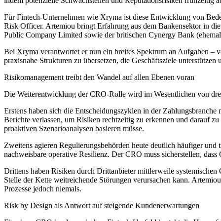
indem potenzielle Schwachstellen und Reputationsrisiken frühzeitig a
Für Fintech-Unternehmen wie Xryma ist diese Entwicklung von Bedeu
Risk Officer. Artemiou bringt Erfahrung aus dem Bankensektor in di
Public Company Limited sowie der britischen Cynergy Bank (ehema
Bei Xryma verantwortet er nun ein breites Spektrum an Aufgaben – v
praxisnahe Strukturen zu übersetzen, die Geschäftsziele unterstützen
Risikomanagement treibt den Wandel auf allen Ebenen voran
Die Weiterentwicklung der CRO-Rolle wird im Wesentlichen von drei
Erstens haben sich die Entscheidungszyklen in der Zahlungsbranche ma
Berichte verlassen, um Risiken rechtzeitig zu erkennen und darauf
proaktiven Szenarioanalysen basieren müsse.
Zweitens agieren Regulierungsbehörden heute deutlich häufiger und 
nachweisbare operative Resilienz. Der CRO muss sicherstellen, dass G
Drittens haben Risiken durch Drittanbieter mittlerweile systemische
Stelle der Kette weitreichende Störungen verursachen kann. Artemiou v
Prozesse jedoch niemals.
Risk by Design als Antwort auf steigende Kundenerwartungen