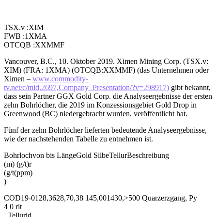
TSX.v :XIM
FWB :1XMA
OTCQB :XXMMF
Vancouver, B.C., 10. Oktober 2019. Ximen Mining Corp. (TSX.v:
XIM) (FRA: 1XMA) (OTCQB:XXMMF) (das Unternehmen oder
Ximen –
www.commodity-
tv.net/c/mid,2697,Company_Presentation/?v=298917)
gibt bekannt,
dass sein Partner GGX Gold Corp. die Analyseergebnisse der ersten
zehn Bohrlöcher, die 2019 im Konzessionsgebiet Gold Drop in
Greenwood (BC) niedergebracht wurden, veröffentlicht hat.
Fünf der zehn Bohrlöcher lieferten bedeutende Analyseergebnisse,
wie der nachstehenden Tabelle zu entnehmen ist.
Bohrlochvon bis LängeGold SilbeTellurBeschreibung
(m) (g/t)r
(g/t(ppm)
)
COD19-0128,3628,70,38 145,001430,>500 Quarzerzgang, Py
4 0 rit
, Tellurid