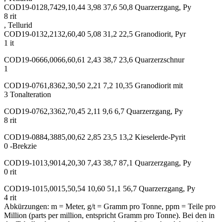
COD19-0128,7429,10,44 3,98 37,6 50,8 Quarzerzgang, Py
8 rit
, Tellurid
COD19-0132,2132,60,40 5,08 31,2 22,5 Granodiorit, Pyr
1 it
COD19-0666,0066,60,61 2,43 38,7 23,6 Quarzerzschnur
1
COD19-0761,8362,30,50 2,21 7,2 10,35 Granodiorit mit
3 Tonalteration
COD19-0762,3362,70,45 2,11 9,6 6,7 Quarzerzgang, Py
8 rit
COD19-0884,3885,00,62 2,85 23,5 13,2 Kieselerde-Pyrit
0 -Brekzie
COD19-1013,9014,20,30 7,43 38,7 87,1 Quarzerzgang, Py
0 rit
COD19-1015,0015,50,54 10,60 51,1 56,7 Quarzerzgang, Py
4 rit
Abkürzungen: m = Meter, g/t = Gramm pro Tonne, ppm = Teile pro
Million (parts per million, entspricht Gramm pro Tonne). Bei den in