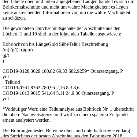
der Tabelle oben und unten angegebenen Längen handelt es sich um
Bohrkernabschnitte und nicht um wahre Mächtigkeiten; es liegen
keine ausreichenden Informationen vor, um die wahre Mächtigkeit
zu schätzen.
Die gewichteten Durchschnittsgehalte der Abschnitte aus den
Löchern 1 und 10 sind in der folgenden Tabelle ausgewiesen:
Bohrlochvon bis LängeGold SilbeTellur Beschreibung
(m) (g/t)r (ppm)
(g/t
)
COD19-0128,3629,180,82 69,33 682,9259* Quarzerzgang, P
yrit
, Tellurid
COD19-0761,8362,780,95 2,16 8,3 8,6
COD19-1013,9015,541,64 5,11 24,9 36 Quarzerzgang, P
yrit
*Vorläufiger Wert: eine Telluranalyse aus Bohrloch Nr. 1 überschritt
die obere Nachweisgrenze und wird zu einem späteren Zeitpunkt
erneut analysiert werden.
Die Bohrungen testen Bereiche ober- und unterhalb sowie entlang
des Streichens der besten Abschnitte aus den Bohrungen 2018