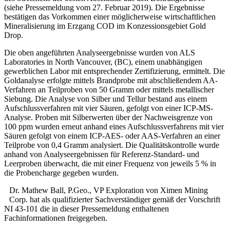
(siehe Pressemeldung vom 27. Februar 2019). Die Ergebnisse
bestätigen das Vorkommen einer möglicherweise wirtschaftlichen
Mineralisierung im Erzgang COD im Konzessionsgebiet Gold
Drop.
Die oben angeführten Analyseergebnisse wurden von ALS
Laboratories in North Vancouver, (BC), einem unabhängigen
gewerblichen Labor mit entsprechender Zertifizierung, ermittelt. Die
Goldanalyse erfolgte mittels Brandprobe mit abschließendem AA-
Verfahren an Teilproben von 50 Gramm oder mittels metallischer
Siebung. Die Analyse von Silber und Tellur bestand aus einem
Aufschlussverfahren mit vier Säuren, gefolgt von einer ICP-MS-
Analyse. Proben mit Silberwerten über der Nachweisgrenze von
100 ppm wurden erneut anhand eines Aufschlussverfahrens mit vier
Säuren gefolgt von einem ICP-AES- oder AAS-Verfahren an einer
Teilprobe von 0,4 Gramm analysiert. Die Qualitätskontrolle wurde
anhand von Analyseergebnissen für Referenz-Standard- und
Leerproben überwacht, die mit einer Frequenz von jeweils 5 % in
die Probencharge gegeben wurden.
Dr. Mathew Ball, P.Geo., VP Exploration von Ximen Mining
Corp. hat als qualifizierter Sachverständiger gemäß der Vorschrift
NI 43-101 die in dieser Pressemeldung enthaltenen
Fachinformationen freigegeben.