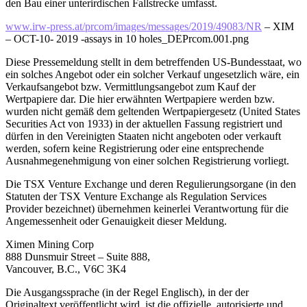
den Bau einer unterirdischen Fallstrecke umfasst.
www.irw-press.at/prcom/images/messages/2019/49083/NR
– XIM
– OCT-10- 2019 -assays in 10 holes_DEPrcom.001.png
Diese Pressemeldung stellt in dem betreffenden US-Bundesstaat, wo
ein solches Angebot oder ein solcher Verkauf ungesetzlich wäre, ein
Verkaufsangebot bzw. Vermittlungsangebot zum Kauf der
Wertpapiere dar. Die hier erwähnten Wertpapiere werden bzw.
wurden nicht gemäß dem geltenden Wertpapiergesetz (United States
Securities Act von 1933) in der aktuellen Fassung registriert und
dürfen in den Vereinigten Staaten nicht angeboten oder verkauft
werden, sofern keine Registrierung oder eine entsprechende
Ausnahmegenehmigung von einer solchen Registrierung vorliegt.
Die TSX Venture Exchange und deren Regulierungsorgane (in den
Statuten der TSX Venture Exchange als Regulation Services
Provider bezeichnet) übernehmen keinerlei Verantwortung für die
Angemessenheit oder Genauigkeit dieser Meldung.
Ximen Mining Corp
888 Dunsmuir Street – Suite 888,
Vancouver, B.C., V6C 3K4
Die Ausgangssprache (in der Regel Englisch), in der der
Originaltext veröffentlicht wird, ist die offizielle, autorisierte und