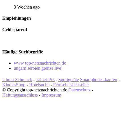
3 Wochen ago
Empfehlungen
Geld sparen!
Häufige Suchbegriffe
www top-netznachrichten de
ungarn serbien grenze live
Uhren-Schmuck
-
Tablet-Pcs
-
Sportgeräte
Smartphones-kaufen
-
Kindle-Shop
-
Hotelsuche
-
Fernseher-bestseller
© Copyright top-netznachrichten.de
Datenschutz
-
Haftungsausschluss
-
Impressum