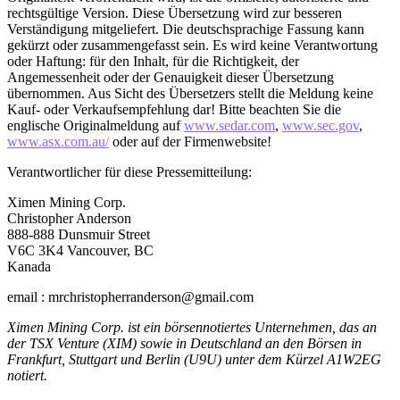
rechtsgültige Version. Diese Übersetzung wird zur besseren
Verständigung mitgeliefert. Die deutschsprachige Fassung kann
gekürzt oder zusammengefasst sein. Es wird keine Verantwortung
oder Haftung: für den Inhalt, für die Richtigkeit, der
Angemessenheit oder der Genauigkeit dieser Übersetzung
übernommen. Aus Sicht des Übersetzers stellt die Meldung keine
Kauf- oder Verkaufsempfehlung dar! Bitte beachten Sie die
englische Originalmeldung auf
www.sedar.com
,
www.sec.gov
,
www.asx.com.au/
oder auf der Firmenwebsite!
Verantwortlicher für diese Pressemitteilung:
Ximen Mining Corp.
Christopher Anderson
888-888 Dunsmuir Street
V6C 3K4 Vancouver, BC
Kanada
email : mrchristopherranderson@gmail.com
Ximen Mining Corp. ist ein börsennotiertes Unternehmen, das an
der TSX Venture (XIM) sowie in Deutschland an den Börsen in
Frankfurt, Stuttgart und Berlin (U9U) unter dem Kürzel A1W2EG
notiert.