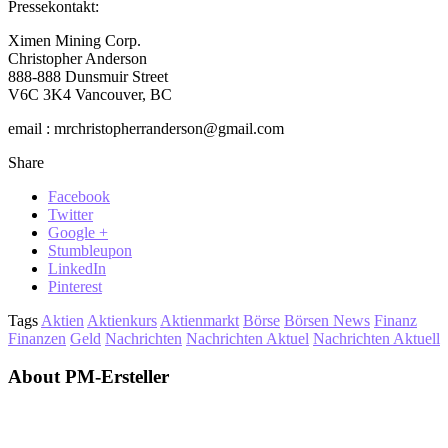
Pressekontakt:
Ximen Mining Corp.
Christopher Anderson
888-888 Dunsmuir Street
V6C 3K4 Vancouver, BC
email : mrchristopherranderson@gmail.com
Share
Facebook
Twitter
Google +
Stumbleupon
LinkedIn
Pinterest
Tags
Aktien
Aktienkurs
Aktienmarkt
Börse
Börsen News
Finanz
Finanzen
Geld
Nachrichten
Nachrichten Aktuel
Nachrichten Aktuell
About PM-Ersteller