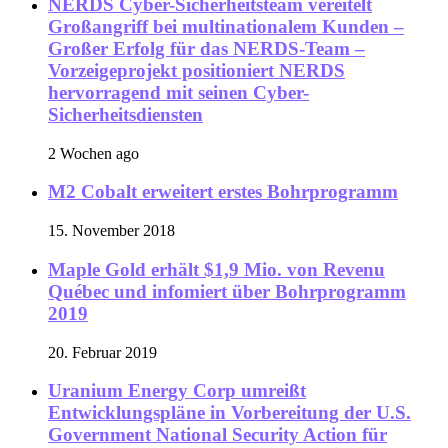
NERDS Cyber-Sicherheitsteam vereitelt
Großangriff bei multinationalem Kunden –
Großer Erfolg für das NERDS-Team –
Vorzeigeprojekt positioniert NERDS
hervorragend mit seinen Cyber-
Sicherheitsdiensten
2 Wochen ago
M2 Cobalt erweitert erstes Bohrprogramm
15. November 2018
Maple Gold erhält $1,9 Mio. von Revenu
Québec und infomiert über Bohrprogramm
2019
20. Februar 2019
Uranium Energy Corp umreißt
Entwicklungspläne in Vorbereitung der U.S.
Government National Security Action für