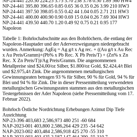
NP-24-441 220.50 224.25 3.75 3.70 238 3.78 0.50 1.89 560 HW4
NP-24-441 395.80 396.65 0.85 0.65 36 0.35 0.26 3.99 210 HW3
NP-24-441 397.50 398.05 0.55 0.42 44 1.04 0.05 2.71 211 HW3
NP-24-441 400.00 400.90 0.90 0.69 15 0.04 0.26 7.69 304 HW3
NP-24-441 439.50 440.70 1.20 0.49 92 0.75 0.21 0.95 177
Napoleon
Tabelle 1: Bohrlochabschnitte aus den Bohrlöchern, die entlang der
Napoleon-Hauptader und der Aderverzweigungen niedergebracht
wurden. Anmerkung: AgEq = Ag g/t x Ag rec. + ((Au g/t x Au Rec
x Au Preis/Gramm)+(Pb% x Pb Rec. X Pb Preis/T) + (Zn% x Zn
Rec. X Zn Preis/T))/Ag Preis/Gramm. Die angenommenen
Metallpreise sind $24,00/oz Silber, $1.800/oz Gold, $2.424,4/t Blei
und $2.975,4/t Zink. Die angenommenen metallurgischen
Gewinnungsraten betragen 93 % für Silber, 90 % für Gold, 94 % für
Blei und 94 % für Zink. Die in dieser Pressemitteilung verwendeten
metallurgischen Gewinnungsraten stammen aus den metallurgischen
Testergebnissen der Ader Napoleon (siehe Pressemitteilung vom 17.
Februar 2022).
Bohrloch Östliche Nordrichtung Erhebungen Azimut Dip Tiefe
Ausrichtung
NP-23-396 403,683 2,586,973 480 251 -60 684
NAP-2023-001 403,800 2,586,264 429 235 -54 642
NAP-2023-002 403,484 2,586,918 425 270 -55 310
NAP-2023-003 403,425 2,587,147 464 290 -55 310.7