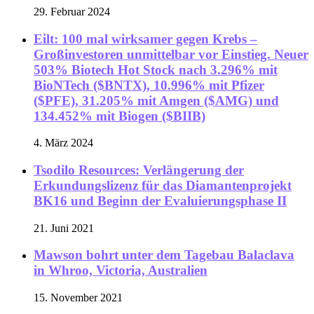
29. Februar 2024
Eilt: 100 mal wirksamer gegen Krebs –
Großinvestoren unmittelbar vor Einstieg. Neuer
503% Biotech Hot Stock nach 3.296% mit
BioNTech ($BNTX), 10.996% mit Pfizer
($PFE), 31.205% mit Amgen ($AMG) und
134.452% mit Biogen ($BIIB)
4. März 2024
Tsodilo Resources: Verlängerung der
Erkundungslizenz für das Diamantenprojekt
BK16 und Beginn der Evaluierungsphase II
21. Juni 2021
Mawson bohrt unter dem Tagebau Balaclava
in Whroo, Victoria, Australien
15. November 2021