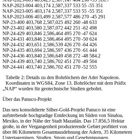
NAP-2023-004 403,174 2,587,337 533 55 -55 351
NAP-2023-005 403,174 2,587,337 533 55 -55 351
NAP-2023-006 403,499 2,587,577 486 270 -45 291
NP-23-400 403,768 2,587,025 492 260 -48 633
NP-23-402 403,580 2,587,072 442 251 -62 498
NP-24-429 403,846 2,586,464 495 270 -47 624
NP-24-431 403,846 2,586,464 495 270 -50 624
NP-24-432 403,651 2,586,539 426 270 -64 426
NP-24-435 403,694 2,586,597 436 270 -61 444
NP-24-436 403,840 2,586,649 458 272 -48 584.2
NP-24-439 403,740 2,586,702 451 270 -49 504
NP-24-441 403,740 2,586,702 451 270 -52 555
Tabelle 2: Details zu den Bohrlöchern der Ader Napoleon.
Koordinaten in WGS84, Zone 13. Bohrlöcher mit dem Präfix
„NAP“ wurden für geotechnische Studien gebohrt.
Über das Panuco-Projekt
Das neu konsolidierte Silber-Gold-Projekt Panuco ist eine
aufstrebende hochgradige Entdeckung im Süden von Sinaloa,
Mexiko, in der Nähe der Stadt Mazatlán. Das 17.856,5 Hektar
große, in der Vergangenheit produzierende Gebiet profitiert von
über 86 Kilometern Gesamtausdehnung der Adern, 35 Kilometern
Untertageminen, Straßen, Strom und Genehmigungen.