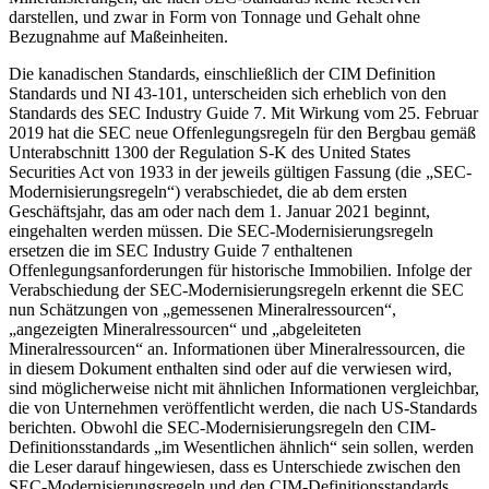
darstellen, und zwar in Form von Tonnage und Gehalt ohne
Bezugnahme auf Maßeinheiten.
Die kanadischen Standards, einschließlich der CIM Definition
Standards und NI 43-101, unterscheiden sich erheblich von den
Standards des SEC Industry Guide 7. Mit Wirkung vom 25. Februar
2019 hat die SEC neue Offenlegungsregeln für den Bergbau gemäß
Unterabschnitt 1300 der Regulation S-K des United States
Securities Act von 1933 in der jeweils gültigen Fassung (die „SEC-
Modernisierungsregeln“) verabschiedet, die ab dem ersten
Geschäftsjahr, das am oder nach dem 1. Januar 2021 beginnt,
eingehalten werden müssen. Die SEC-Modernisierungsregeln
ersetzen die im SEC Industry Guide 7 enthaltenen
Offenlegungsanforderungen für historische Immobilien. Infolge der
Verabschiedung der SEC-Modernisierungsregeln erkennt die SEC
nun Schätzungen von „gemessenen Mineralressourcen“,
„angezeigten Mineralressourcen“ und „abgeleiteten
Mineralressourcen“ an. Informationen über Mineralressourcen, die
in diesem Dokument enthalten sind oder auf die verwiesen wird,
sind möglicherweise nicht mit ähnlichen Informationen vergleichbar,
die von Unternehmen veröffentlicht werden, die nach US-Standards
berichten. Obwohl die SEC-Modernisierungsregeln den CIM-
Definitionsstandards „im Wesentlichen ähnlich“ sein sollen, werden
die Leser darauf hingewiesen, dass es Unterschiede zwischen den
SEC-Modernisierungsregeln und den CIM-Definitionsstandards