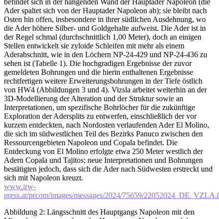
befindet sich in der hängenden Wand der Hauptader Napoleon (die
Ader spaltet sich von der Hauptader Napoleon ab); sie bleibt nach
Osten hin offen, insbesondere in ihrer südlichen Ausdehnung, wo
die Ader höhere Silber- und Goldgehalte aufweist. Die Ader ist in
der Regel schmal (durchschnittlich 1,00 Meter), doch an einigen
Stellen entwickelt sie zyloide Schleifen mit mehr als einem
Aderabschnitt, wie in den Löchern NP-24-429 und NP-24-436 zu
sehen ist (Tabelle 1). Die hochgradigen Ergebnisse der zuvor
gemeldeten Bohrungen und die hierin enthaltenen Ergebnisse
rechtfertigen weitere Erweiterungsbohrungen in der Tiefe östlich
von HW4 (Abbildungen 3 und 4). Vizsla arbeitet weiterhin an der
3D-Modellierung der Alteration und der Struktur sowie an
Interpretationen, um spezifische Bohrlöcher für die zukünftige
Exploration der Adersplits zu entwerfen, einschließlich der vor
kurzem entdeckten, nach Nordosten verlaufenden Ader El Molino,
die sich im südwestlichen Teil des Bezirks Panuco zwischen den
Ressourcengebieten Napoleon und Copala befindet. Die
Entdeckung von El Molino erfolgte etwa 250 Meter westlich der
Adern Copala und Tajitos; neue Interpretationen und Bohrungen
bestätigten jedoch, dass sich die Ader nach Südwesten erstreckt und
sich mit Napoleon kreuzt.
www.irw-
press.at/prcom/images/messages/2024/75659/22052024_DE_VZLA.
Abbildung 2: Längsschnitt des Hauptgangs Napoleon mit den