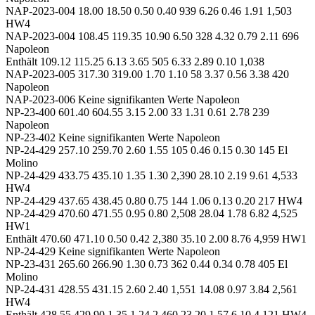
NAP-2023-004 18.00 18.50 0.50 0.40 939 6.26 0.46 1.91 1,503
HW4
NAP-2023-004 108.45 119.35 10.90 6.50 328 4.32 0.79 2.11 696
Napoleon
Enthält 109.12 115.25 6.13 3.65 505 6.33 2.89 0.10 1,038
NAP-2023-005 317.30 319.00 1.70 1.10 58 3.37 0.56 3.38 420
Napoleon
NAP-2023-006 Keine signifikanten Werte Napoleon
NP-23-400 601.40 604.55 3.15 2.00 33 1.31 0.61 2.78 239
Napoleon
NP-23-402 Keine signifikanten Werte Napoleon
NP-24-429 257.10 259.70 2.60 1.55 105 0.46 0.15 0.30 145 El
Molino
NP-24-429 433.75 435.10 1.35 1.30 2,390 28.10 2.19 9.61 4,533
HW4
NP-24-429 437.65 438.45 0.80 0.75 144 1.06 0.13 0.20 217 HW4
NP-24-429 470.60 471.55 0.95 0.80 2,508 28.04 1.78 6.82 4,525
HW1
Enthält 470.60 471.10 0.50 0.42 2,380 35.10 2.00 8.76 4,959 HW1
NP-24-429 Keine signifikanten Werte Napoleon
NP-23-431 265.60 266.90 1.30 0.73 362 0.44 0.34 0.78 405 El
Molino
NP-24-431 428.55 431.15 2.60 2.40 1,551 14.08 0.97 3.84 2,561
HW4
Enthält 428.55 429.90 1.35 1.24 2,460 23.20 1.57 6.10 4,121 HW4