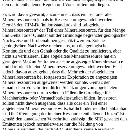
den darin enthaltenen Regeln und Vorschriften unterliegen.
Es wird davor gewarnt, anzunehmen, dass ein Teil oder alle
Mineralressourcen jemals in Reserven umgewandelt werden.
Gemäß den CIM-Definitionsstandards sind „abgeleitete
Mineralressourcen“ der Teil einer Mineralressource, für den Menge
und Gehalt oder Qualität auf der Grundlage begrenzter geologischer
Nachweise und Probenahmen geschätzt werden. Solche
geologischen Nachweise reichen aus, um die geologische
Kontinuität und den Gehalt oder die Qualität zu implizieren, aber
nicht zu verifizieren. Eine abgeleitete Mineralressource hat ein
geringeres Maß an Vertrauen als eine angezeigte Mineralressource
und darf nicht in eine Mineralreserve umgewandelt werden. Es ist
jedoch davon auszugehen, dass die Mehrheit der abgeleiteten
Mineralressourcen bei fortgesetzter Exploration zu angezeigten
Mineralressourcen aufgewertet werden könnte. Gemäß den
kanadischen Vorschriften dürfen Schätzungen von abgeleiteten
Mineralressourcen nur in seltenen Fällen die Grundlage für
Machbarkeits- oder Vormachbarkeitsstudien bilden. Investoren
sollten nicht davon ausgehen, dass alle oder ein Teil einer
abgeleiteten Mineralressource wirtschaftlich oder rechtlich abbaubar
ist. Die Offenlegung der in einer Ressource enthaltenen Unzen“ ist
gemäß den kanadischen Vorschriften zulässig; die SEC gestattet den
Emittenten jedoch normalerweise nur die Meldung von
Mineralisierungen, die nach SEC-Standards keine Reserven“