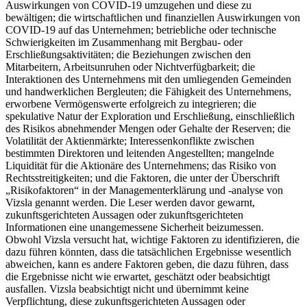
Auswirkungen von COVID-19 umzugehen und diese zu
bewältigen; die wirtschaftlichen und finanziellen Auswirkungen von
COVID-19 auf das Unternehmen; betriebliche oder technische
Schwierigkeiten im Zusammenhang mit Bergbau- oder
Erschließungsaktivitäten; die Beziehungen zwischen den
Mitarbeitern, Arbeitsunruhen oder Nichtverfügbarkeit; die
Interaktionen des Unternehmens mit den umliegenden Gemeinden
und handwerklichen Bergleuten; die Fähigkeit des Unternehmens,
erworbene Vermögenswerte erfolgreich zu integrieren; die
spekulative Natur der Exploration und Erschließung, einschließlich
des Risikos abnehmender Mengen oder Gehalte der Reserven; die
Volatilität der Aktienmärkte; Interessenkonflikte zwischen
bestimmten Direktoren und leitenden Angestellten; mangelnde
Liquidität für die Aktionäre des Unternehmens; das Risiko von
Rechtsstreitigkeiten; und die Faktoren, die unter der Überschrift
„Risikofaktoren“ in der Managementerklärung und -analyse von
Vizsla genannt werden. Die Leser werden davor gewarnt,
zukunftsgerichteten Aussagen oder zukunftsgerichteten
Informationen eine unangemessene Sicherheit beizumessen.
Obwohl Vizsla versucht hat, wichtige Faktoren zu identifizieren, die
dazu führen könnten, dass die tatsächlichen Ergebnisse wesentlich
abweichen, kann es andere Faktoren geben, die dazu führen, dass
die Ergebnisse nicht wie erwartet, geschätzt oder beabsichtigt
ausfallen. Vizsla beabsichtigt nicht und übernimmt keine
Verpflichtung, diese zukunftsgerichteten Aussagen oder