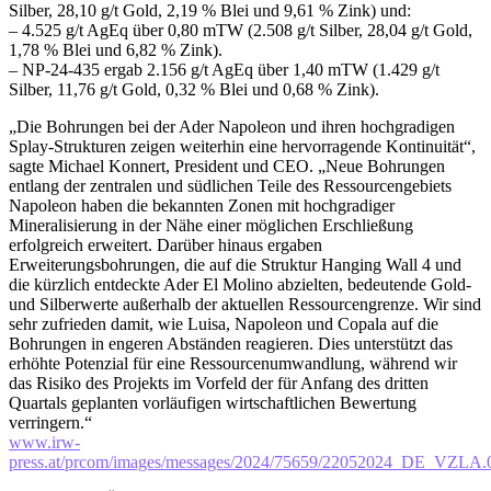
Silber, 28,10 g/t Gold, 2,19 % Blei und 9,61 % Zink) und:
– 4.525 g/t AgEq über 0,80 mTW (2.508 g/t Silber, 28,04 g/t Gold,
1,78 % Blei und 6,82 % Zink).
– NP-24-435 ergab 2.156 g/t AgEq über 1,40 mTW (1.429 g/t
Silber, 11,76 g/t Gold, 0,32 % Blei und 0,68 % Zink).
„Die Bohrungen bei der Ader Napoleon und ihren hochgradigen
Splay-Strukturen zeigen weiterhin eine hervorragende Kontinuität“,
sagte Michael Konnert, President und CEO. „Neue Bohrungen
entlang der zentralen und südlichen Teile des Ressourcengebiets
Napoleon haben die bekannten Zonen mit hochgradiger
Mineralisierung in der Nähe einer möglichen Erschließung
erfolgreich erweitert. Darüber hinaus ergaben
Erweiterungsbohrungen, die auf die Struktur Hanging Wall 4 und
die kürzlich entdeckte Ader El Molino abzielten, bedeutende Gold-
und Silberwerte außerhalb der aktuellen Ressourcengrenze. Wir sind
sehr zufrieden damit, wie Luisa, Napoleon und Copala auf die
Bohrungen in engeren Abständen reagieren. Dies unterstützt das
erhöhte Potenzial für eine Ressourcenumwandlung, während wir
das Risiko des Projekts im Vorfeld der für Anfang des dritten
Quartals geplanten vorläufigen wirtschaftlichen Bewertung
verringern.“
www.irw-
press.at/prcom/images/messages/2024/75659/22052024_DE_VZLA.