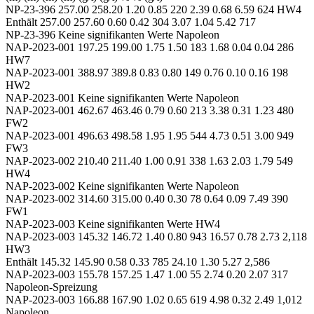
NP-23-396 257.00 258.20 1.20 0.85 220 2.39 0.68 6.59 624 HW4
Enthält 257.00 257.60 0.60 0.42 304 3.07 1.04 5.42 717
NP-23-396 Keine signifikanten Werte Napoleon
NAP-2023-001 197.25 199.00 1.75 1.50 183 1.68 0.04 0.04 286
HW7
NAP-2023-001 388.97 389.8 0.83 0.80 149 0.76 0.10 0.16 198
HW2
NAP-2023-001 Keine signifikanten Werte Napoleon
NAP-2023-001 462.67 463.46 0.79 0.60 213 3.38 0.31 1.23 480
FW2
NAP-2023-001 496.63 498.58 1.95 1.95 544 4.73 0.51 3.00 949
FW3
NAP-2023-002 210.40 211.40 1.00 0.91 338 1.63 2.03 1.79 549
HW4
NAP-2023-002 Keine signifikanten Werte Napoleon
NAP-2023-002 314.60 315.00 0.40 0.30 78 0.64 0.09 7.49 390
FW1
NAP-2023-003 Keine signifikanten Werte HW4
NAP-2023-003 145.32 146.72 1.40 0.80 943 16.57 0.78 2.73 2,118
HW3
Enthält 145.32 145.90 0.58 0.33 785 24.10 1.30 5.27 2,586
NAP-2023-003 155.78 157.25 1.47 1.00 55 2.74 0.20 2.07 317
Napoleon-Spreizung
NAP-2023-003 166.88 167.90 1.02 0.65 619 4.98 0.32 2.49 1,012
Napoleon