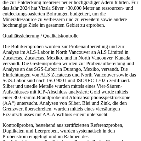
die zur Entdeckung mehrerer neuer hochgradiger Adern führten. Für
das Jahr 2024 hat Vizsla Silver +30.000 Meter an ressourcen- und
entdeckungsbasierten Bohrungen budgetiert, um die
Mineralressource zu verbessern und zu erweitern sowie andere
hochrangige Ziele im gesamten Gebiet zu erproben.
Qualitätssicherung / Qualitätskontrolle
Die Bohrkernproben wurden zur Probenaufbereitung und zur
Analyse im ALS-Labor in North Vancouver an ALS Limited in
Zacatecas, Zacatecas, Mexiko, und in North Vancouver, Kanada,
versandt. Die Gesteinsproben wurden zur Probenaufbereitung und
Analyse an das SGS-Labor in Durango, Mexiko, versandt. Die
Einrichtungen von ALS Zacatecas und North Vancouver sowie das
SGS-Labor sind nach ISO 9001 und ISO/IEC 17025 zertifiziert.
Silber und unedle Metalle wurden mittels eines Vier-Säuren-
Aufschlusses mit ICP-Abschluss analysiert; Gold wurde mittels
einer 30-Gramm-Brandprobe mit Atomabsorptionsspektroskopie
(AA“) untersucht. Analysen von Silber, Blei und Zink, die den
Grenzwert überschreiten, wurden mittels eines viersäurigen
Erzaufschlusses mit AA-Abschluss erneut untersucht.
Kontrollproben, bestehend aus zertifizierten Referenzproben,
Duplikaten und Leerproben, wurden systematisch in den
Probenstrom eingefügt und im Rahmen des