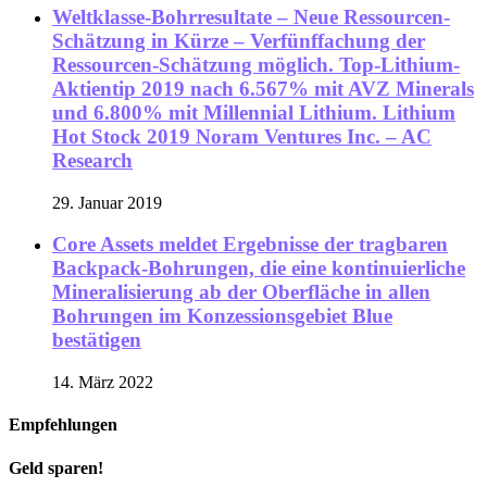
Weltklasse-Bohrresultate – Neue Ressourcen-
Schätzung in Kürze – Verfünffachung der
Ressourcen-Schätzung möglich. Top-Lithium-
Aktientip 2019 nach 6.567% mit AVZ Minerals
und 6.800% mit Millennial Lithium. Lithium
Hot Stock 2019 Noram Ventures Inc. – AC
Research
29. Januar 2019
Core Assets meldet Ergebnisse der tragbaren
Backpack-Bohrungen, die eine kontinuierliche
Mineralisierung ab der Oberfläche in allen
Bohrungen im Konzessionsgebiet Blue
bestätigen
14. März 2022
Empfehlungen
Geld sparen!