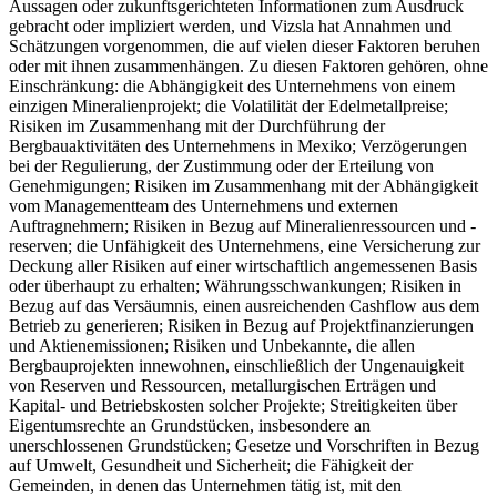
Aussagen oder zukunftsgerichteten Informationen zum Ausdruck
gebracht oder impliziert werden, und Vizsla hat Annahmen und
Schätzungen vorgenommen, die auf vielen dieser Faktoren beruhen
oder mit ihnen zusammenhängen. Zu diesen Faktoren gehören, ohne
Einschränkung: die Abhängigkeit des Unternehmens von einem
einzigen Mineralienprojekt; die Volatilität der Edelmetallpreise;
Risiken im Zusammenhang mit der Durchführung der
Bergbauaktivitäten des Unternehmens in Mexiko; Verzögerungen
bei der Regulierung, der Zustimmung oder der Erteilung von
Genehmigungen; Risiken im Zusammenhang mit der Abhängigkeit
vom Managementteam des Unternehmens und externen
Auftragnehmern; Risiken in Bezug auf Mineralienressourcen und -
reserven; die Unfähigkeit des Unternehmens, eine Versicherung zur
Deckung aller Risiken auf einer wirtschaftlich angemessenen Basis
oder überhaupt zu erhalten; Währungsschwankungen; Risiken in
Bezug auf das Versäumnis, einen ausreichenden Cashflow aus dem
Betrieb zu generieren; Risiken in Bezug auf Projektfinanzierungen
und Aktienemissionen; Risiken und Unbekannte, die allen
Bergbauprojekten innewohnen, einschließlich der Ungenauigkeit
von Reserven und Ressourcen, metallurgischen Erträgen und
Kapital- und Betriebskosten solcher Projekte; Streitigkeiten über
Eigentumsrechte an Grundstücken, insbesondere an
unerschlossenen Grundstücken; Gesetze und Vorschriften in Bezug
auf Umwelt, Gesundheit und Sicherheit; die Fähigkeit der
Gemeinden, in denen das Unternehmen tätig ist, mit den