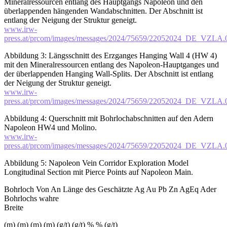
Mineralressourcen entlang des Hauptgangs Napoleon und den
überlappenden hängenden Wandabschnitten. Der Abschnitt ist
entlang der Neigung der Struktur geneigt.
www.irw-
press.at/prcom/images/messages/2024/75659/22052024_DE_VZLA.
Abbildung 3: Längsschnitt des Erzganges Hanging Wall 4 (HW 4)
mit den Mineralressourcen entlang des Napoleon-Hauptganges und
der überlappenden Hanging Wall-Splits. Der Abschnitt ist entlang
der Neigung der Struktur geneigt.
www.irw-
press.at/prcom/images/messages/2024/75659/22052024_DE_VZLA.
Abbildung 4: Querschnitt mit Bohrlochabschnitten auf den Adern
Napoleon HW4 und Molino.
www.irw-
press.at/prcom/images/messages/2024/75659/22052024_DE_VZLA.
Abbildung 5: Napoleon Vein Corridor Exploration Model
Longitudinal Section mit Pierce Points auf Napoleon Main.
Bohrloch Von An Länge des Geschätzte Ag Au Pb Zn AgEq Ader
Bohrlochs wahre
Breite
(m) (m) (m) (m) (g/t) (g/t) % % (g/t)