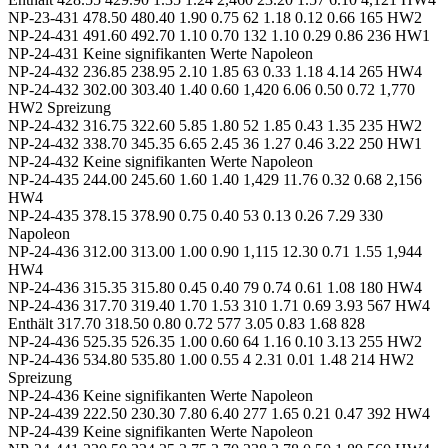
NP-23-431 478.50 480.40 1.90 0.75 62 1.18 0.12 0.66 165 HW2
NP-24-431 491.60 492.70 1.10 0.70 132 1.10 0.29 0.86 236 HW1
NP-24-431 Keine signifikanten Werte Napoleon
NP-24-432 236.85 238.95 2.10 1.85 63 0.33 1.18 4.14 265 HW4
NP-24-432 302.00 303.40 1.40 0.60 1,420 6.06 0.50 0.72 1,770
HW2 Spreizung
NP-24-432 316.75 322.60 5.85 1.80 52 1.85 0.43 1.35 235 HW2
NP-24-432 338.70 345.35 6.65 2.45 36 1.27 0.46 3.22 250 HW1
NP-24-432 Keine signifikanten Werte Napoleon
NP-24-435 244.00 245.60 1.60 1.40 1,429 11.76 0.32 0.68 2,156
HW4
NP-24-435 378.15 378.90 0.75 0.40 53 0.13 0.26 7.29 330
Napoleon
NP-24-436 312.00 313.00 1.00 0.90 1,115 12.30 0.71 1.55 1,944
HW4
NP-24-436 315.35 315.80 0.45 0.40 79 0.74 0.61 1.08 180 HW4
NP-24-436 317.70 319.40 1.70 1.53 310 1.71 0.69 3.93 567 HW4
Enthält 317.70 318.50 0.80 0.72 577 3.05 0.83 1.68 828
NP-24-436 525.35 526.35 1.00 0.60 64 1.16 0.10 3.13 255 HW2
NP-24-436 534.80 535.80 1.00 0.55 4 2.31 0.01 1.48 214 HW2
Spreizung
NP-24-436 Keine signifikanten Werte Napoleon
NP-24-439 222.50 230.30 7.80 6.40 277 1.65 0.21 0.47 392 HW4
NP-24-439 Keine signifikanten Werte Napoleon