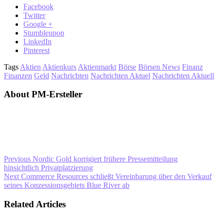
Facebook
Twitter
Google +
Stumbleupon
LinkedIn
Pinterest
Tags
Aktien
Aktienkurs
Aktienmarkt
Börse
Börsen News
Finanz
Finanzen
Geld
Nachrichten
Nachrichten Aktuel
Nachrichten Aktuell
About PM-Ersteller
Previous
Nordic Gold korrigiert frühere Pressemitteilung
hinsichtlich Privatplatzierung
Next
Commerce Resources schließt Vereinbarung über den Verkauf
seines Konzessionsgebiets Blue River ab
Related Articles