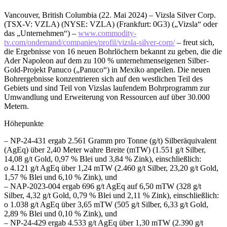
Vancouver, British Columbia (22. Mai 2024) – Vizsla Silver Corp.
(TSX-V: VZLA) (NYSE: VZLA) (Frankfurt: 0G3) („Vizsla“ oder
das „Unternehmen“) –
www.commodity-
tv.com/ondemand/companies/profil/vizsla-silver-corp/
– freut sich,
die Ergebnisse von 16 neuen Bohrlöchern bekannt zu geben, die die
Ader Napoleon auf dem zu 100 % unternehmenseigenen Silber-
Gold-Projekt Panuco („Panuco“) in Mexiko anpeilen. Die neuen
Bohrergebnisse konzentrieren sich auf den westlichen Teil des
Gebiets und sind Teil von Vizslas laufendem Bohrprogramm zur
Umwandlung und Erweiterung von Ressourcen auf über 30.000
Metern.
Höhepunkte
– NP-24-431 ergab 2.561 Gramm pro Tonne (g/t) Silberäquivalent
(AgEq) über 2,40 Meter wahre Breite (mTW) (1.551 g/t Silber,
14,08 g/t Gold, 0,97 % Blei und 3,84 % Zink), einschließlich:
o 4.121 g/t AgEq über 1,24 mTW (2.460 g/t Silber, 23,20 g/t Gold,
1,57 % Blei und 6,10 % Zink), und
– NAP-2023-004 ergab 696 g/t AgEq auf 6,50 mTW (328 g/t
Silber, 4,32 g/t Gold, 0,79 % Blei und 2,11 % Zink), einschließlich:
o 1.038 g/t AgEq über 3,65 mTW (505 g/t Silber, 6,33 g/t Gold,
2,89 % Blei und 0,10 % Zink), und
– NP-24-429 ergab 4.533 g/t AgEq über 1,30 mTW (2.390 g/t