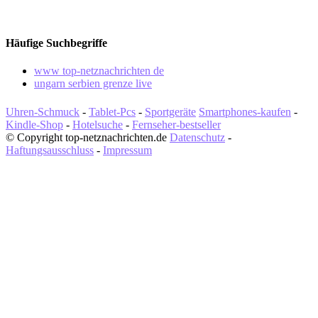
Häufige Suchbegriffe
www top-netznachrichten de
ungarn serbien grenze live
Uhren-Schmuck
-
Tablet-Pcs
-
Sportgeräte
Smartphones-kaufen
-
Kindle-Shop
-
Hotelsuche
-
Fernseher-bestseller
© Copyright top-netznachrichten.de
Datenschutz
-
Haftungsausschluss
-
Impressum