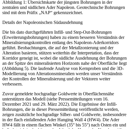
Abbildung 1: Übersichtskarte der jüngsten Bohrungen in der
zentralen und südlichen Ader Napoleon. Geotechnische Bohrungen
sind mit dem Präfix „NAP“ gekennzeichnet.
Details der Napoleonischen Südausdehnung
Die bis dato durchgeführten Infill- und Step-Out-Bohrungen
(Erweiterungsbohrungen) haben zu einem besseren Verständnis der
Mineralisierungskontrollen entlang des Napoleon-Aderkorridors
geführt. Beobachtungen, die auf der Metallzonierung und der
Alteration basieren, stützen weiterhin die Interpretation, dass der
Korridor geneigt ist, wobei die südliche Ausdehnung der Bohrungen
an der Spitze des mineralisierten Horizonts nahe der Oberfläche liegt
(Abbildung 5). Die laufende Analyse von Kernproben und die 3D-
Modellierung von Alterationsmineralien werden unser Verständnis
der Kontrollen der Mineralisierung und der Vektoren weiter
verbessern.
Zuvor gemeldete hochgradige Goldwerte in Oberflächennähe
unterstützen das Modell (siehe Pressemitteilungen vom 16.
Dezember 2021 und 29. März 2022). Die Ergebnisse der Infill-
Bohrungen, die in dieser Pressemitteilung veröffentlicht werden,
zeigen zusätzliche hochgradige Silber- und Goldwerte, insbesondere
in der flach einfallenden Ader Hanging Wall 4 (HW4). Die Ader
HW4 fällt in einem flachen Winkel (35° bis 55°) nach Osten ein und