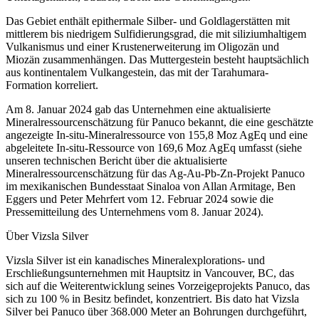
Das Gebiet enthält epithermale Silber- und Goldlagerstätten mit
mittlerem bis niedrigem Sulfidierungsgrad, die mit siliziumhaltigem
Vulkanismus und einer Krustenerweiterung im Oligozän und
Miozän zusammenhängen. Das Muttergestein besteht hauptsächlich
aus kontinentalem Vulkangestein, das mit der Tarahumara-
Formation korreliert.
Am 8. Januar 2024 gab das Unternehmen eine aktualisierte
Mineralressourcenschätzung für Panuco bekannt, die eine geschätzte
angezeigte In-situ-Mineralressource von 155,8 Moz AgEq und eine
abgeleitete In-situ-Ressource von 169,6 Moz AgEq umfasst (siehe
unseren technischen Bericht über die aktualisierte
Mineralressourcenschätzung für das Ag-Au-Pb-Zn-Projekt Panuco
im mexikanischen Bundesstaat Sinaloa von Allan Armitage, Ben
Eggers und Peter Mehrfert vom 12. Februar 2024 sowie die
Pressemitteilung des Unternehmens vom 8. Januar 2024).
Über Vizsla Silver
Vizsla Silver ist ein kanadisches Mineralexplorations- und
Erschließungsunternehmen mit Hauptsitz in Vancouver, BC, das
sich auf die Weiterentwicklung seines Vorzeigeprojekts Panuco, das
sich zu 100 % in Besitz befindet, konzentriert. Bis dato hat Vizsla
Silver bei Panuco über 368.000 Meter an Bohrungen durchgeführt,