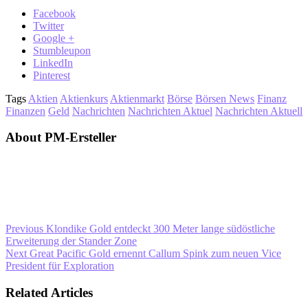
Facebook
Twitter
Google +
Stumbleupon
LinkedIn
Pinterest
Tags
Aktien
Aktienkurs
Aktienmarkt
Börse
Börsen News
Finanz
Finanzen
Geld
Nachrichten
Nachrichten Aktuel
Nachrichten Aktuell
About PM-Ersteller
Previous
Klondike Gold entdeckt 300 Meter lange südöstliche
Erweiterung der Stander Zone
Next
Great Pacific Gold ernennt Callum Spink zum neuen Vice
President für Exploration
Related Articles