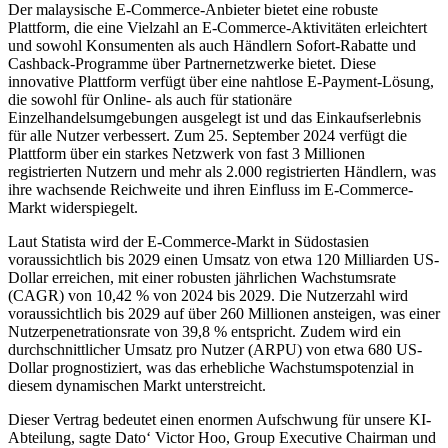
Der malaysische E-Commerce-Anbieter bietet eine robuste
Plattform, die eine Vielzahl an E-Commerce-Aktivitäten erleichtert
und sowohl Konsumenten als auch Händlern Sofort-Rabatte und
Cashback-Programme über Partnernetzwerke bietet. Diese
innovative Plattform verfügt über eine nahtlose E-Payment-Lösung,
die sowohl für Online- als auch für stationäre
Einzelhandelsumgebungen ausgelegt ist und das Einkaufserlebnis
für alle Nutzer verbessert. Zum 25. September 2024 verfügt die
Plattform über ein starkes Netzwerk von fast 3 Millionen
registrierten Nutzern und mehr als 2.000 registrierten Händlern, was
ihre wachsende Reichweite und ihren Einfluss im E-Commerce-
Markt widerspiegelt.
Laut Statista wird der E-Commerce-Markt in Südostasien
voraussichtlich bis 2029 einen Umsatz von etwa 120 Milliarden US-
Dollar erreichen, mit einer robusten jährlichen Wachstumsrate
(CAGR) von 10,42 % von 2024 bis 2029. Die Nutzerzahl wird
voraussichtlich bis 2029 auf über 260 Millionen ansteigen, was einer
Nutzerpenetrationsrate von 39,8 % entspricht. Zudem wird ein
durchschnittlicher Umsatz pro Nutzer (ARPU) von etwa 680 US-
Dollar prognostiziert, was das erhebliche Wachstumspotenzial in
diesem dynamischen Markt unterstreicht.
Dieser Vertrag bedeutet einen enormen Aufschwung für unsere KI-
Abteilung, sagte Dato‘ Victor Hoo, Group Executive Chairman und