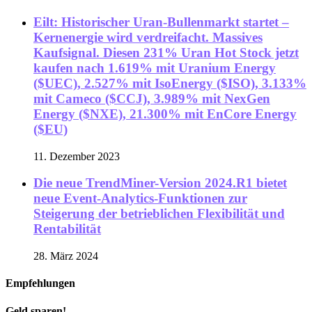
Eilt: Historischer Uran-Bullenmarkt startet –
Kernenergie wird verdreifacht. Massives
Kaufsignal. Diesen 231% Uran Hot Stock jetzt
kaufen nach 1.619% mit Uranium Energy
($UEC), 2.527% mit IsoEnergy ($ISO), 3.133%
mit Cameco ($CCJ), 3.989% mit NexGen
Energy ($NXE), 21.300% mit EnCore Energy
($EU)
11. Dezember 2023
Die neue TrendMiner-Version 2024.R1 bietet
neue Event-Analytics-Funktionen zur
Steigerung der betrieblichen Flexibilität und
Rentabilität
28. März 2024
Empfehlungen
Geld sparen!