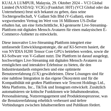
KUALA LUMPUR, Malaysia, 29. Oktober 2024 – VCI Global
Limited (NASDAQ: VCIG) (Frankfurt: H0T) (VCI Global oder das
Unternehmen) freut sich bekannt zu geben, dass seine
Tochtergesellschaft, V Gallant Sdn Bhd (V-Gallant), einen
wegweisenden Vertrag im Wert von 16 Millionen US-Dollar
erhalten hat, um eine fortschrittliche, KI-gesteuerte Live-Streaming-
Plattform mit digitalen Mensch-Avataren für einen malaysischen E-
Commerce-Anbieter zu entwickeln.
Diese innovative Live-Streaming-Plattform integriert eine
umfassende Entwicklungsstrategie, die auf KI-Servern basiert, die
von NVIDIA H200 Tensor Core GPUs betrieben werden, sowie die
KI-Software von V-Gallant nutzt. Die Plattform ist darauf ausgelegt,
hochwertiges Live-Streaming mit digitalen Mensch-Avataren zu
ermöglichen und interaktive Erlebnisse zu bieten, die den
Industriestandards entsprechen und eine optimierte
Benutzererfahrung (UX) gewährleisten. Diese Lösungen sind für
eine nahtlose Integration in das eigene Ökosystem und für die
Kompatibilität mit großen Plattformen wie Tencent Holdings Ltd.,
Meta Platforms, Inc., TikTok und Instagram entwickelt. Zusätzlich
automatisieren sie kritische Funktionen wie Inhaltsmoderation,
Personalisierung, Nutzerengagement und Produktionsprozesse, was
die Benutzererfahrung erheblich verbessert und tiefere
Verbindungen zwischen Inhaltserstellern und Publikum fördert.