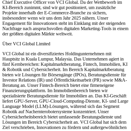
Chief Executive Officer von VCI Global. Da der Wettbewerb im
KI-Bereich zunimmt, sind wir gut positioniert, um zusätzliche
Projekte innerhalb der E-Commerce-Branche zu sichern,
insbesondere wenn wir uns dem Jahr 2025 nähern. Unser
Engagement für Innovationen steht im Einklang mit der steigenden
Nachfrage nach anspruchsvollen digitalen Marketing-Tools in einem
der größten digitalen Märkte weltweit.
Über VCI Global Limited
VCI Global ist ein diversifiziertes Holdingunternehmen mit
Hauptsitz in Kuala Lumpur, Malaysia. Das Unternehmen agiert in
fünf Kernbereichen: Kapitalmarktberatung, Fintech, Immobilien, KI
& Robotik und Cybersicherheit. Im Bereich Kapitalmarktberatung
bieten wir Lösungen für Börsengänge (IPOs), Beratungsdienste für
Investor Relations (IR) und Öffentlichkeitsarbeit (PR) sowie M&A-
Beratung an. Unser Fintech-Bereich bietet eine firmeneigene
Finanzierungsplattform. Im Immobilienbereich bieten wir
spezialisierte Beratungsdienste für Immobilien an. Das KI-Geschäft
liefert GPU-Server, GPU-Cloud-Computing-Dienste, KI- und Large
Language Model (LLM)-Lösungen, während sich das Segment
Robotik auf Nachernterobotersysteme konzentriert. Unser
Cybersicherheitsbereich bietet umfassende Beratungsdienste und
Lösungen im Bereich Cybersicherheit an. VCI Global hat sich dem
Ziel verschrieben, Innovationen zu fördern und außergewöhnlichen