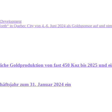
s Development
North“ in Quebec City von 4.-6. Juni 2024 als Goldsponsor auf und nim
hrliche Goldproduktion von fast 450 Koz bis 2025 und 
chäftsjahr zum 31. Januar 2024 ein