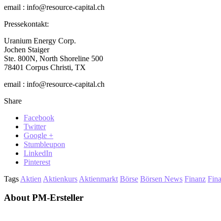
email : info@resource-capital.ch
Pressekontakt:
Uranium Energy Corp.
Jochen Staiger
Ste. 800N, North Shoreline 500
78401 Corpus Christi, TX
email : info@resource-capital.ch
Share
Facebook
Twitter
Google +
Stumbleupon
LinkedIn
Pinterest
Tags
Aktien
Aktienkurs
Aktienmarkt
Börse
Börsen News
Finanz
Fin
About PM-Ersteller