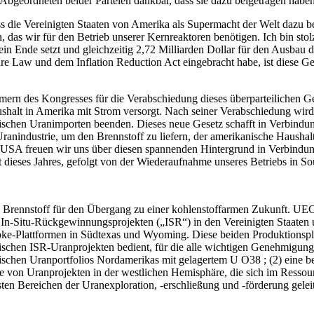
Abgeordneten beider Parteien dankbar, dass sie dazu beigetragen haben,
ass die Vereinigten Staaten von Amerika als Supermacht der Welt dazu b
 das wir für den Betrieb unserer Kernreaktoren benötigen. Ich bin st
in Ende setzt und gleichzeitig 2,72 Milliarden Dollar für den Ausbau 
ture Law und dem Inflation Reduction Act eingebracht habe, ist diese G
ern des Kongresses für die Verabschiedung dieses überparteilichen G
Haushalt in Amerika mit Strom versorgt. Nach seiner Verabschiedung wird
sischen Uranimporten beenden. Dieses neue Gesetz schafft in Verbindun
Uranindustrie, um den Brennstoff zu liefern, der amerikanische Hausha
 USA freuen wir uns über diesen spannenden Hintergrund in Verbindun
eses Jahres, gefolgt von der Wiederaufnahme unseres Betriebs in Sou
Brennstoff für den Übergang zu einer kohlenstoffarmen Zukunft. UEC i
 In-Situ-Rückgewinnungsprojekten („ISR“) in den Vereinigten Staaten 
e-Plattformen in Südtexas und Wyoming. Diese beiden Produktionsplatt
schen ISR-Uranprojekten bedient, für die alle wichtigen Genehmigunge
physischen Uranportfolios Nordamerikas mit gelagertem U O38 ; (2) ein
ne von Uranprojekten in der westlichen Hemisphäre, die sich im Resso
ten Bereichen der Uranexploration, -erschließung und -förderung geleit