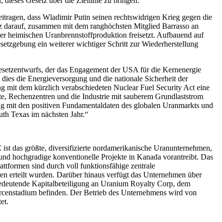
 dieses Gesetz über die Ziellinie zu bringen.“
eitragen, dass Wladimir Putin seinen rechtswidrigen Krieg gegen die
olz darauf, zusammen mit dem ranghöchsten Mitglied Barrasso an
der heimischen Uranbrennstoffproduktion freisetzt. Aufbauend auf
esetzgebung ein weiterer wichtiger Schritt zur Wiederherstellung
esetzentwurfs, der das Engagement der USA für die Kernenergie
 dies die Energieversorgung und die nationale Sicherheit der
g mit dem kürzlich verabschiedeten Nuclear Fuel Security Act eine
lte, Rechenzentren und die Industrie mit sauberem Grundlaststrom
g mit den positiven Fundamentaldaten des globalen Uranmarkts und
th Texas im nächsten Jahr.“
st das größte, diversifizierte nordamerikanische Uranunternehmen,
und hochgradige konventionelle Projekte in Kanada vorantreibt. Das
formen sind durch voll funktionsfähige zentrale
n erteilt wurden. Darüber hinaus verfügt das Unternehmen über
e bedeutende Kapitalbeteiligung an Uranium Royalty Corp, dem
urcenstadium befinden. Der Betrieb des Unternehmens wird von
et.