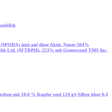
Ausblick
 ($PODA) jetzt auf diese Aktie. Neuer 564%
ealth Ltd. ($FTRPH), 253% mit Greenwood TMS Inc.
roben mit 10,8 % Kupfer und 124 g/t Silber über 0,4