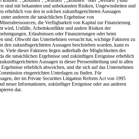
den können“, „könnten“, „würden“, „könnten“ oder „werden“) sind
agen sind mit bekannten und unbekannten Risiken, Ungewissheiten und
ns erheblich von den in solchen zukunftsgerichteten Aussagen
 unter anderem die tatsächlichen Ergebnisse von
neralressourcen, die Verfügbarkeit von Kapital zur Finanzierung
 wird, Unfälle, Arbeitskonflikte und andere Risiken der
Genehmigungen, Erlaubnissen oder Finanzierungen oder beim
en sind. Obwohl das Unternehmen versucht hat, wichtige Faktoren zu
e in den zukunftsgerichteten Aussagen beschrieben wurden, kann es
en. Viele dieser Faktoren liegen außerhalb der Möglichkeiten des
da die tatsächlichen Ergebnisse und zukünftigen Ereignisse erheblich
kunftsgerichteten Aussagen in dieser Pressemitteilung und in allen
en Ergebnisse erheblich abweichen, und die sich auf das Unternehmen
Commission eingereichten Unterlagen zu finden. Für
sagen, der im Private Securities Litigation Reform Act von 1995
und neuer Informationen, zukünftiger Ereignisse oder aus anderen
pieren dar.