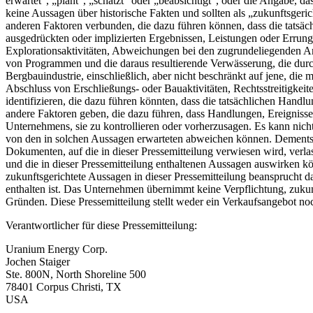
erwartet“, „plant“, „schätzt“ oder „beabsichtigt“, oder die Angabe,
keine Aussagen über historische Fakten und sollten als „zukunftsger
anderen Faktoren verbunden, die dazu führen können, dass die tatsä
ausgedrückten oder implizierten Ergebnissen, Leistungen oder Errun
Explorationsaktivitäten, Abweichungen bei den zugrundeliegenden A
von Programmen und die daraus resultierende Verwässerung, die durch
Bergbauindustrie, einschließlich, aber nicht beschränkt auf jene, 
Abschluss von Erschließungs- oder Bauaktivitäten, Rechtsstreitigke
identifizieren, die dazu führen könnten, dass die tatsächlichen Hand
andere Faktoren geben, die dazu führen, dass Handlungen, Ereignisse o
Unternehmens, sie zu kontrollieren oder vorherzusagen. Es kann nicht 
von den in solchen Aussagen erwarteten abweichen können. Dementspre
Dokumenten, auf die in dieser Pressemitteilung verwiesen wird, verla
und die in dieser Pressemitteilung enthaltenen Aussagen auswirken 
zukunftsgerichtete Aussagen in dieser Pressemitteilung beansprucht 
enthalten ist. Das Unternehmen übernimmt keine Verpflichtung, zukunf
Gründen. Diese Pressemitteilung stellt weder ein Verkaufsangebot n
Verantwortlicher für diese Pressemitteilung:
Uranium Energy Corp.
Jochen Staiger
Ste. 800N, North Shoreline 500
78401 Corpus Christi, TX
USA