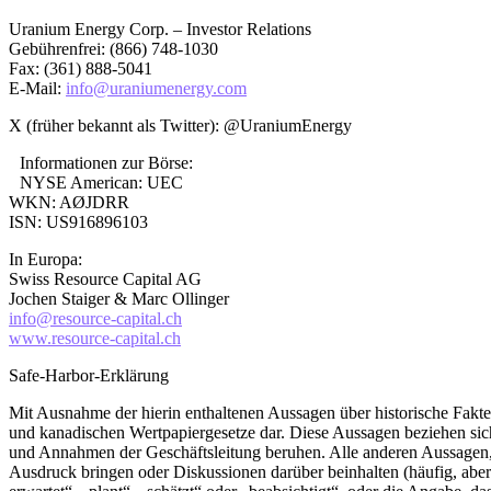
Uranium Energy Corp. – Investor Relations
Gebührenfrei: (866) 748-1030
Fax: (361) 888-5041
E-Mail:
info@uraniumenergy.com
X (früher bekannt als Twitter): @UraniumEnergy
Informationen zur Börse:
NYSE American: UEC
WKN: AØJDRR
ISN: US916896103
In Europa:
Swiss Resource Capital AG
Jochen Staiger & Marc Ollinger
info@resource-capital.ch
www.resource-capital.ch
Safe-Harbor-Erklärung
Mit Ausnahme der hierin enthaltenen Aussagen über historische Fakte
und kanadischen Wertpapiergesetze dar. Diese Aussagen beziehen sic
und Annahmen der Geschäftsleitung beruhen. Alle anderen Aussagen,
Ausdruck bringen oder Diskussionen darüber beinhalten (häufig, aber