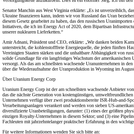
Versorgungskette anzukurbeln. Dies ist ein enormer Sieg. Ich bin den 
Senator Manchin aus West Virginia erklärte: „Es ist unverzeihlich, d
Ukraine finanzieren kann, indem wir von Russland das Uran beziehen,
diesem Gesetz gearbeitet zu haben, das den russischen Uranimporten e
Initiativen, die ich im Energy Act of 2020, dem Bipartisan Infrastruc
unserer nuklearen Lieferketten.“
Amir Adnani, Präsident und CEO, erklärte: „Wir danken beiden Kamm
unterstreicht, die kohlenstofffreie Energiequelle, die jeden fünften 
Vereinigten Staaten stärken und die unhaltbare Abhängigkeit von rus
solide Grundlage für ein langfristiges Wachstum der amerikanischen 
versorgt. Als das am schnellsten wachsende Uranunternehmen in den
über die Wiederaufnahme der Uranproduktion in Wyoming im August di
Über Uranium Energy Corp
Uranium Energy Corp ist der am schnellsten wachsende Anbieter von 
das die nächste Generation von kostengünstigen, umweltfreundlichen
Unternehmen verfügt über zwei produktionsbereite ISR-Hub-and-Spok
Verarbeitungsanlagen verankert und werden von sieben US-amerikani
diversifizierte Uranbeteiligungen, darunter: (1) eines der größten 
einzigen Royalty-Unternehmen in diesem Sektor; und (3) eine Pipeli
Fachleuten mit jahrzehntelanger praktischer Erfahrung in den wichtigs
Für weitere Informationen wenden Sie sich bitte an: