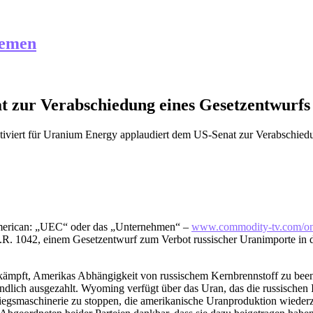
hemen
 zur Verabschiedung eines Gesetzentwurfs
iviert
für Uranium Energy applaudiert dem US-Senat zur Verabschiedu
merican: „UEC“ oder das „Unternehmen“ –
www.commodity-tv.com/ond
 1042, einem Gesetzentwurf zum Verbot russischer Uranimporte in di
gekämpft, Amerikas Abhängigkeit von russischem Kernbrennstoff zu b
 endlich ausgezahlt. Wyoming verfügt über das Uran, das die russischen 
iegsmaschinerie zu stoppen, die amerikanische Uranproduktion wiederz