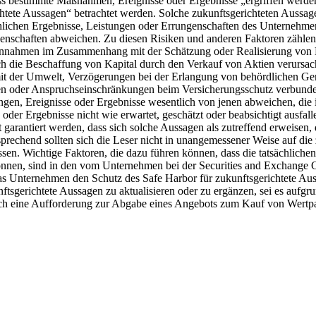
 dass bestimmte Maßnahmen, Ereignisse oder Ergebnisse „ergriffen wer
ichtete Aussagen“ betrachtet werden. Solche zukunftsgerichteten Auss
chlichen Ergebnisse, Leistungen oder Errungenschaften des Unternehme
genschaften abweichen. Zu diesen Risiken und anderen Faktoren zählen
nnahmen im Zusammenhang mit der Schätzung oder Realisierung von Mi
 die Beschaffung von Kapital durch den Verkauf von Aktien verursacht
die mit der Umwelt, Verzögerungen bei der Erlangung von behördlichen 
iten oder Anspruchseinschränkungen beim Versicherungsschutz verbund
lungen, Ereignisse oder Ergebnisse wesentlich von jenen abweichen, di
der Ergebnisse nicht wie erwartet, geschätzt oder beabsichtigt ausfall
garantiert werden, dass sich solche Aussagen als zutreffend erweisen, 
chend sollten sich die Leser nicht in unangemessener Weise auf die zu
ssen. Wichtige Faktoren, die dazu führen können, dass die tatsächlich
können, sind in den vom Unternehmen bei der Securities and Exchange 
das Unternehmen den Schutz des Safe Harbor für zukunftsgerichtete Aus
tsgerichtete Aussagen zu aktualisieren oder zu ergänzen, sei es aufgr
och eine Aufforderung zur Abgabe eines Angebots zum Kauf von Wertpa