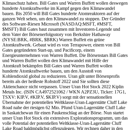
Klimaschutz haben. Bill Gates und Warren Buffett wollen deswegen
hunderte Atomkraftwerke im Kampf gegen den Klimawandel
bauen. Bis 2050 will Bill Gates hunderte Atomreaktoren auf der
ganzen Welt sehen, um den Klimawandel zu stoppen. Der Gründer
des Software-Riesen Microsoft (NASDAQ:MSFT, #MSFT,
$MSFT) Bill Gates baut zusammen mit Investoren-Legende und
dem Vater der Börsenerfolgsstory von Berkshire Hathaway
(NYSE:BRK, #BRK, $BRK) Warren Buffett ein grüne
Atomkraftwerk. Gebaut wird es von Terrapower, einem von Bill
Gates gegründeten Start-up, und Pacificorp, einem
Energieunternehmen von Warren Buffett. Die Börsenstars Bill Gates
und Warren Buffet wollen den Klimawandel mit Hilfe der
Atomkraft bekämpfen Bill Gates und Warren Buffett wollen
hunderte Atomkraftwerke bauen, um den Ausstoß von
Kohlendioxid global zu reduzieren. Uran gilt unter Börsenprofis
bereits als der heißeste Rohstoff 2022 und Sie sollten diese
Aktienchance nicht verpassen. Unser Uran Hot Stock 2022 Kiplin
Metals Inc. (ISIN CA4972521062 / WKN A2PZ3U, Ticker: 17G1,
TSXV: KIP.V, #KIP.V, $KIP.V) sorgt mit der sensationellen
Übernahme der potentiellen Weltklasse-Uran-Lagerstätte Cluff Lake
Road nahe der riesigen 62 Mio. Pfund Uran-Lagerstätte Cluff Lake
in Saskatchewan für einen Paukenschlag an der Börse. Nun startet
unser Uran Hot Stock ein extensives Explorationsprogramm, um das
volle Potential der potentiellen Weltklasse-Uran-Lagerstätte Cluff
Lake Road baldmöglichst offenzulegen. Wir rechnen daher in den