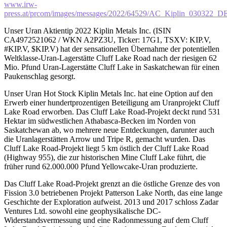
www.irw-
press.at/prcom/images/messages/2022/64529/AC_Kiplin_030322_D
Unser Uran Aktientip 2022 Kiplin Metals Inc. (ISIN
CA4972521062 / WKN A2PZ3U, Ticker: 17G1, TSXV: KIP.V,
#KIP.V, $KIP.V) hat der sensationellen Übernahme der potentiellen
Weltklasse-Uran-Lagerstätte Cluff Lake Road nach der riesigen 62
Mio. Pfund Uran-Lagerstätte Cluff Lake in Saskatchewan für einen
Paukenschlag gesorgt.
Unser Uran Hot Stock Kiplin Metals Inc. hat eine Option auf den
Erwerb einer hundertprozentigen Beteiligung am Uranprojekt Cluff
Lake Road erworben. Das Cluff Lake Road-Projekt deckt rund 531
Hektar im südwestlichen Athabasca-Becken im Norden von
Saskatchewan ab, wo mehrere neue Entdeckungen, darunter auch
die Uranlagerstätten Arrow und Tripe R, gemacht wurden. Das
Cluff Lake Road-Projekt liegt 5 km östlich der Cluff Lake Road
(Highway 955), die zur historischen Mine Cluff Lake führt, die
früher rund 62.000.000 Pfund Yellowcake-Uran produzierte.
Das Cluff Lake Road-Projekt grenzt an die östliche Grenze des von
Fission 3.0 betriebenen Projekt Patterson Lake North, das eine lange
Geschichte der Exploration aufweist. 2013 und 2017 schloss Zadar
Ventures Ltd. sowohl eine geophysikalische DC-
Widerstandsvermessung und eine Radonmessung auf dem Cluff