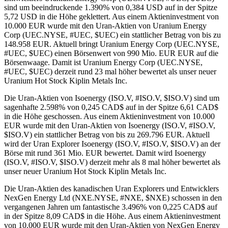
sind um beeindruckende 1.390% von 0,384 USD auf in der Spitze
5,72 USD in die Höhe geklettert. Aus einem Aktieninvestment von
10.000 EUR wurde mit den Uran-Aktien von Uranium Energy
Corp (UEC.NYSE, #UEC, $UEC) ein stattlicher Betrag von bis zu
148.958 EUR. Aktuell bringt Uranium Energy Corp (UEC.NYSE,
#UEC, $UEC) einen Börsenwert von 990 Mio. EUR EUR auf die
Börsenwaage. Damit ist Uranium Energy Corp (UEC.NYSE,
#UEC, $UEC) derzeit rund 23 mal höher bewertet als unser neuer
Uranium Hot Stock Kiplin Metals Inc.
Die Uran-Aktien von Isoenergy (ISO.V, #ISO.V, $ISO.V) sind um
sagenhafte 2.598% von 0,245 CAD$ auf in der Spitze 6,61 CAD$
in die Höhe geschossen. Aus einem Aktieninvestment von 10.000
EUR wurde mit den Uran-Aktien von Isoenergy (ISO.V, #ISO.V,
$ISO.V) ein stattlicher Betrag von bis zu 269.796 EUR. Aktuell
wird der Uran Explorer Isoenergy (ISO.V, #ISO.V, $ISO.V) an der
Börse mit rund 361 Mio. EUR bewertet. Damit wird Isoenergy
(ISO.V, #ISO.V, $ISO.V) derzeit mehr als 8 mal höher bewertet als
unser neuer Uranium Hot Stock Kiplin Metals Inc.
Die Uran-Aktien des kanadischen Uran Explorers und Entwicklers
NexGen Energy Ltd (NXE.NYSE, #NXE, $NXE) schossen in den
vergangenen Jahren um fantastische 3.496% von 0,225 CAD$ auf
in der Spitze 8,09 CAD$ in die Höhe. Aus einem Aktieninvestment
von 10.000 EUR wurde mit den Uran-Aktien von NexGen Energy