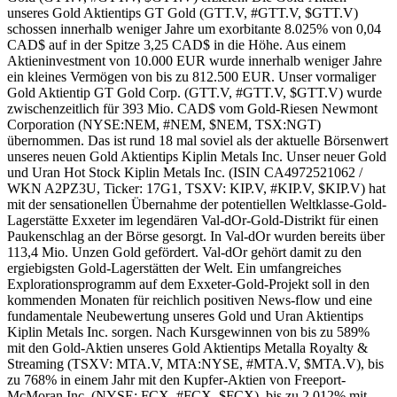
unseres Gold Aktientips GT Gold (GTT.V, #GTT.V, $GTT.V)
schossen innerhalb weniger Jahre um exorbitante 8.025% von 0,04
CAD$ auf in der Spitze 3,25 CAD$ in die Höhe. Aus einem
Aktieninvestment von 10.000 EUR wurde innerhalb weniger Jahre
ein kleines Vermögen von bis zu 812.500 EUR. Unser vormaliger
Gold Aktientip GT Gold Corp. (GTT.V, #GTT.V, $GTT.V) wurde
zwischenzeitlich für 393 Mio. CAD$ vom Gold-Riesen Newmont
Corporation (NYSE:NEM, #NEM, $NEM, TSX:NGT)
übernommen. Das ist rund 18 mal soviel als der aktuelle Börsenwert
unseres neuen Gold Aktientips Kiplin Metals Inc. Unser neuer Gold
und Uran Hot Stock Kiplin Metals Inc. (ISIN CA4972521062 /
WKN A2PZ3U, Ticker: 17G1, TSXV: KIP.V, #KIP.V, $KIP.V) hat
mit der sensationellen Übernahme der potentiellen Weltklasse-Gold-
Lagerstätte Exxeter im legendären Val-dOr-Gold-Distrikt für einen
Paukenschlag an der Börse gesorgt. In Val-dOr wurden bereits über
113,4 Mio. Unzen Gold gefördert. Val-dOr gehört damit zu den
ergiebigsten Gold-Lagerstätten der Welt. Ein umfangreiches
Explorationsprogramm auf dem Exxeter-Gold-Projekt soll in den
kommenden Monaten für reichlich positiven News-flow und eine
fundamentale Neubewertung unseres Gold und Uran Aktientips
Kiplin Metals Inc. sorgen. Nach Kursgewinnen von bis zu 589%
mit den Gold-Aktien unseres Gold Aktientips Metalla Royalty &
Streaming (TSXV: MTA.V, MTA:NYSE, #MTA.V, $MTA.V), bis
zu 768% in einem Jahr mit den Kupfer-Aktien von Freeport-
McMoran Inc. (NYSE: FCX, #FCX, $FCX), bis zu 2.012% mit