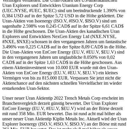
Vermögen verdienen. Die Uran-Aktien des US-amerikanischen
Uran Explorers und Entwicklers Uranium Energy Corp
(UEC.NYSE, #UEC, $UEC) sind um beeindruckende 1.390% von
0,384 USD auf in der Spitze 5,72 USD in die Höhe geklettert. Die
Uran-Aktien von Isoenergy (ISO.V, #ISO.V, $ISO.V) sind um
sagenhafte 2.598% von 0,245 CAD$ auf in der Spitze 6,61 CAD$
in die Höhe geschossen. Die Uran-Aktien des kanadischen Uran
Explorers und Entwicklers NexGen Energy Ltd (NXE.NYSE,
#NXE, $NXE) schossen in den vergangenen Jahren um fantastische
3.496% von 0,225 CAD$ auf in der Spitze 8,09 CAD$ in die Höhe.
Die Uran-Aktien von EnCore Energy (EU.V, #EU.V, $EU.V) sind
in den vergangenen Jahren um unglaubliche 8.050% von 0,02
CAD$ auf in der Spitze 1,63 CAD$ in die Höhe geschossen. Aus
einem Aktieninvestment von 10.000 EUR wurde mit den Uran-
Aktien von EnCore Energy (EU.V, #EU.V, $EU.V) ein kleines
Vermögen von bis zu 815.000 EUR. Verpassen Sie jetzt nicht die
Aktienchance auf den nächsten schnellen Vervielfacher im wieder
erstarkenden Uran-Sektor.
Unser neuer Uran Aktientip 2022 Trench Metals Corp erscheint im
Branchenvergleich derzeit günstig bewertet. Der Uran Explorer
EnCore Energy (EU.V, #EU.V, $EU.V) wird an der Börse derzeit
mit rund 358 Mio. EUR bewertet. Das ist rund acht mal höher als
unser neuer Uran Aktientip Kiplin Metals Inc. Aktuell wird der Uran
Explorer Isoenergy (ISO.V, #ISO.V, $ISO.V) an der Börse mit rund