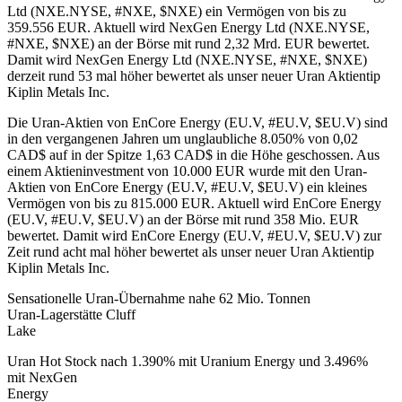
Ltd (NXE.NYSE, #NXE, $NXE) ein Vermögen von bis zu
359.556 EUR. Aktuell wird NexGen Energy Ltd (NXE.NYSE,
#NXE, $NXE) an der Börse mit rund 2,32 Mrd. EUR bewertet.
Damit wird NexGen Energy Ltd (NXE.NYSE, #NXE, $NXE)
derzeit rund 53 mal höher bewertet als unser neuer Uran Aktientip
Kiplin Metals Inc.
Die Uran-Aktien von EnCore Energy (EU.V, #EU.V, $EU.V) sind
in den vergangenen Jahren um unglaubliche 8.050% von 0,02
CAD$ auf in der Spitze 1,63 CAD$ in die Höhe geschossen. Aus
einem Aktieninvestment von 10.000 EUR wurde mit den Uran-
Aktien von EnCore Energy (EU.V, #EU.V, $EU.V) ein kleines
Vermögen von bis zu 815.000 EUR. Aktuell wird EnCore Energy
(EU.V, #EU.V, $EU.V) an der Börse mit rund 358 Mio. EUR
bewertet. Damit wird EnCore Energy (EU.V, #EU.V, $EU.V) zur
Zeit rund acht mal höher bewertet als unser neuer Uran Aktientip
Kiplin Metals Inc.
Sensationelle Uran-Übernahme nahe 62 Mio. Tonnen
Uran-Lagerstätte Cluff
Lake
Uran Hot Stock nach 1.390% mit Uranium Energy und 3.496%
mit NexGen
Energy