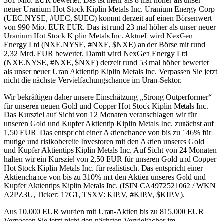
361 Mio. EUR bewertet. Das ist mehr als 8 mal höher als unser
neuer Uranium Hot Stock Kiplin Metals Inc. Uranium Energy Corp
(UEC.NYSE, #UEC, $UEC) kommt derzeit auf einen Börsenwert
von 990 Mio. EUR EUR. Das ist rund 23 mal höher als unser neuer
Uranium Hot Stock Kiplin Metals Inc. Aktuell wird NexGen
Energy Ltd (NXE.NYSE, #NXE, $NXE) an der Börse mit rund
2,32 Mrd. EUR bewertet. Damit wird NexGen Energy Ltd
(NXE.NYSE, #NXE, $NXE) derzeit rund 53 mal höher bewertet
als unser neuer Uran Aktientip Kiplin Metals Inc. Verpassen Sie jetzt
nicht die nächste Vervielfachungschance im Uran-Sektor.
Wir bekräftigen daher unsere Einschätzung „Strong Outperformer“
für unseren neuen Gold und Copper Hot Stock Kiplin Metals Inc.
Das Kursziel auf Sicht von 12 Monaten veranschlagen wir für
unseren Gold und Kupfer Aktientip Kiplin Metals Inc. zunächst auf
1,50 EUR. Das entspricht einer Aktienchance von bis zu 146% für
mutige und risikobereite Investoren mit den Aktien unseres Gold
und Kupfer Aktientips Kiplin Metals Inc. Auf Sicht von 24 Monaten
halten wir ein Kursziel von 2,50 EUR für unseren Gold und Copper
Hot Stock Kiplin Metals Inc. für realistisch. Das entspricht einer
Aktienchance von bis zu 310% mit den Aktien unseres Gold und
Kupfer Aktientips Kiplin Metals Inc. (ISIN CA4972521062 / WKN
A2PZ3U, Ticker: 17G1, TSXV: KIP.V, #KIP.V, $KIP.V).
Aus 10.000 EUR wurden mit Uran-Aktien bis zu 815.000 EUR
Verpassen Sie jetzt nicht den nächsten Vervielfacher im