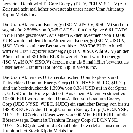
bewertet. Damit wird EnCore Energy (EU.V, #EU.V, $EU.V) zur
Zeit rund acht mal höher bewertet als unser neuer Uran Aktientip
Kiplin Metals Inc.
Die Uran-Aktien von Isoenergy (ISO.V, #ISO.V, $ISO.V) sind um
sagenhafte 2.598% von 0,245 CAD$ auf in der Spitze 6,61 CAD$
in die Höhe geschossen. Aus einem Aktieninvestment von 10.000
EUR wurde mit den Uran-Aktien von Isoenergy (ISO.V, #ISO.V,
$ISO.V) ein stattlicher Betrag von bis zu 269.796 EUR. Aktuell
wird der Uran Explorer Isoenergy (ISO.V, #ISO.V, $ISO.V) an der
Börse mit rund 361 Mio. EUR bewertet. Damit wird Isoenergy
(ISO.V, #ISO.V, $ISO.V) derzeit mehr als 8 mal höher bewertet als
unser neuer Uranium Hot Stock Kiplin Metals Inc.
Die Uran-Aktien des US-amerikanischen Uran Explorers und
Entwicklers Uranium Energy Corp (UEC.NYSE, #UEC, $UEC)
sind um beeindruckende 1.390% von 0,384 USD auf in der Spitze
5,72 USD in die Höhe geklettert. Aus einem Aktieninvestment von
10.000 EUR wurde mit den Uran-Aktien von Uranium Energy
Corp (UEC.NYSE, #UEC, $UEC) ein stattlicher Betrag von bis zu
148.958 EUR. Aktuell bringt Uranium Energy Corp (UEC.NYSE,
#UEC, $UEC) einen Börsenwert von 990 Mio. EUR EUR auf die
Börsenwaage. Damit ist Uranium Energy Corp (UEC.NYSE,
#UEC, $UEC) derzeit rund 23 mal höher bewertet als unser neuer
Uranium Hot Stock Kiplin Metals Inc.