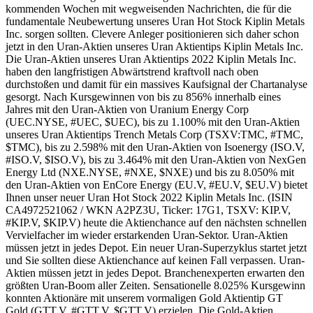
kommenden Wochen mit wegweisenden Nachrichten, die für die
fundamentale Neubewertung unseres Uran Hot Stock Kiplin Metals
Inc. sorgen sollten. Clevere Anleger positionieren sich daher schon
jetzt in den Uran-Aktien unseres Uran Aktientips Kiplin Metals Inc.
Die Uran-Aktien unseres Uran Aktientips 2022 Kiplin Metals Inc.
haben den langfristigen Abwärtstrend kraftvoll nach oben
durchstoßen und damit für ein massives Kaufsignal der Chartanalyse
gesorgt. Nach Kursgewinnen von bis zu 856% innerhalb eines
Jahres mit den Uran-Aktien von Uranium Energy Corp
(UEC.NYSE, #UEC, $UEC), bis zu 1.100% mit den Uran-Aktien
unseres Uran Aktientips Trench Metals Corp (TSXV:TMC, #TMC,
$TMC), bis zu 2.598% mit den Uran-Aktien von Isoenergy (ISO.V,
#ISO.V, $ISO.V), bis zu 3.464% mit den Uran-Aktien von NexGen
Energy Ltd (NXE.NYSE, #NXE, $NXE) und bis zu 8.050% mit
den Uran-Aktien von EnCore Energy (EU.V, #EU.V, $EU.V) bietet
Ihnen unser neuer Uran Hot Stock 2022 Kiplin Metals Inc. (ISIN
CA4972521062 / WKN A2PZ3U, Ticker: 17G1, TSXV: KIP.V,
#KIP.V, $KIP.V) heute die Aktienchance auf den nächsten schnellen
Vervielfacher im wieder erstarkenden Uran-Sektor. Uran-Aktien
müssen jetzt in jedes Depot. Ein neuer Uran-Superzyklus startet jetzt
und Sie sollten diese Aktienchance auf keinen Fall verpassen. Uran-
Aktien müssen jetzt in jedes Depot. Branchenexperten erwarten den
größten Uran-Boom aller Zeiten. Sensationelle 8.025% Kursgewinn
konnten Aktionäre mit unserem vormaligen Gold Aktientip GT
Gold (GTT.V, #GTT.V, $GTT.V) erzielen. Die Gold-Aktien