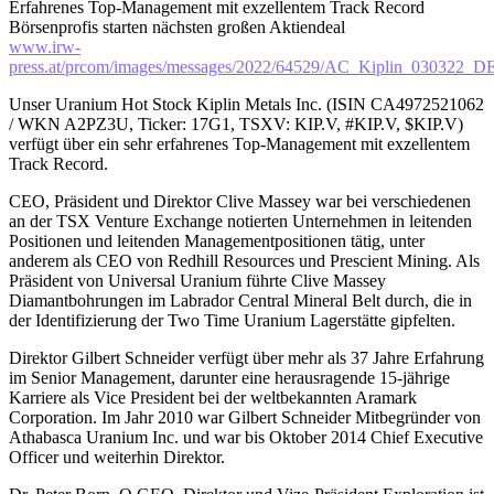
Erfahrenes Top-Management mit exzellentem Track Record
Börsenprofis starten nächsten großen Aktiendeal
www.irw-
press.at/prcom/images/messages/2022/64529/AC_Kiplin_030322_D
Unser Uranium Hot Stock Kiplin Metals Inc. (ISIN CA4972521062
/ WKN A2PZ3U, Ticker: 17G1, TSXV: KIP.V, #KIP.V, $KIP.V)
verfügt über ein sehr erfahrenes Top-Management mit exzellentem
Track Record.
CEO, Präsident und Direktor Clive Massey war bei verschiedenen
an der TSX Venture Exchange notierten Unternehmen in leitenden
Positionen und leitenden Managementpositionen tätig, unter
anderem als CEO von Redhill Resources und Prescient Mining. Als
Präsident von Universal Uranium führte Clive Massey
Diamantbohrungen im Labrador Central Mineral Belt durch, die in
der Identifizierung der Two Time Uranium Lagerstätte gipfelten.
Direktor Gilbert Schneider verfügt über mehr als 37 Jahre Erfahrung
im Senior Management, darunter eine herausragende 15-jährige
Karriere als Vice President bei der weltbekannten Aramark
Corporation. Im Jahr 2010 war Gilbert Schneider Mitbegründer von
Athabasca Uranium Inc. und war bis Oktober 2014 Chief Executive
Officer und weiterhin Direktor.