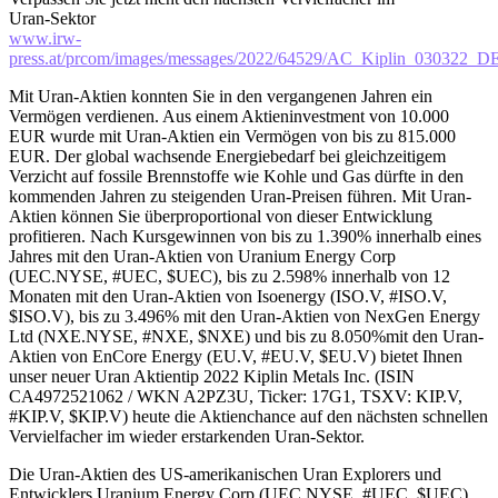
Uran-Sektor
www.irw-
press.at/prcom/images/messages/2022/64529/AC_Kiplin_030322_D
Mit Uran-Aktien konnten Sie in den vergangenen Jahren ein
Vermögen verdienen. Aus einem Aktieninvestment von 10.000
EUR wurde mit Uran-Aktien ein Vermögen von bis zu 815.000
EUR. Der global wachsende Energiebedarf bei gleichzeitigem
Verzicht auf fossile Brennstoffe wie Kohle und Gas dürfte in den
kommenden Jahren zu steigenden Uran-Preisen führen. Mit Uran-
Aktien können Sie überproportional von dieser Entwicklung
profitieren. Nach Kursgewinnen von bis zu 1.390% innerhalb eines
Jahres mit den Uran-Aktien von Uranium Energy Corp
(UEC.NYSE, #UEC, $UEC), bis zu 2.598% innerhalb von 12
Monaten mit den Uran-Aktien von Isoenergy (ISO.V, #ISO.V,
$ISO.V), bis zu 3.496% mit den Uran-Aktien von NexGen Energy
Ltd (NXE.NYSE, #NXE, $NXE) und bis zu 8.050%mit den Uran-
Aktien von EnCore Energy (EU.V, #EU.V, $EU.V) bietet Ihnen
unser neuer Uran Aktientip 2022 Kiplin Metals Inc. (ISIN
CA4972521062 / WKN A2PZ3U, Ticker: 17G1, TSXV: KIP.V,
#KIP.V, $KIP.V) heute die Aktienchance auf den nächsten schnellen
Vervielfacher im wieder erstarkenden Uran-Sektor.
Die Uran-Aktien des US-amerikanischen Uran Explorers und
Entwicklers Uranium Energy Corp (UEC.NYSE, #UEC, $UEC)