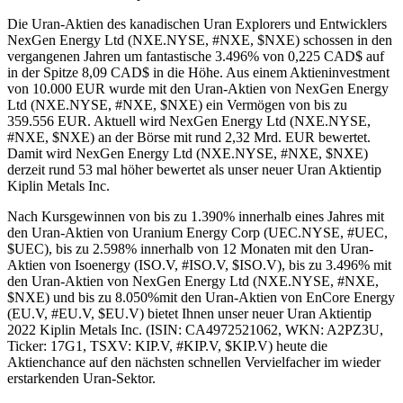
Die Uran-Aktien des kanadischen Uran Explorers und Entwicklers
NexGen Energy Ltd (NXE.NYSE, #NXE, $NXE) schossen in den
vergangenen Jahren um fantastische 3.496% von 0,225 CAD$ auf
in der Spitze 8,09 CAD$ in die Höhe. Aus einem Aktieninvestment
von 10.000 EUR wurde mit den Uran-Aktien von NexGen Energy
Ltd (NXE.NYSE, #NXE, $NXE) ein Vermögen von bis zu
359.556 EUR. Aktuell wird NexGen Energy Ltd (NXE.NYSE,
#NXE, $NXE) an der Börse mit rund 2,32 Mrd. EUR bewertet.
Damit wird NexGen Energy Ltd (NXE.NYSE, #NXE, $NXE)
derzeit rund 53 mal höher bewertet als unser neuer Uran Aktientip
Kiplin Metals Inc.
Nach Kursgewinnen von bis zu 1.390% innerhalb eines Jahres mit
den Uran-Aktien von Uranium Energy Corp (UEC.NYSE, #UEC,
$UEC), bis zu 2.598% innerhalb von 12 Monaten mit den Uran-
Aktien von Isoenergy (ISO.V, #ISO.V, $ISO.V), bis zu 3.496% mit
den Uran-Aktien von NexGen Energy Ltd (NXE.NYSE, #NXE,
$NXE) und bis zu 8.050%mit den Uran-Aktien von EnCore Energy
(EU.V, #EU.V, $EU.V) bietet Ihnen unser neuer Uran Aktientip
2022 Kiplin Metals Inc. (ISIN: CA4972521062, WKN: A2PZ3U,
Ticker: 17G1, TSXV: KIP.V, #KIP.V, $KIP.V) heute die
Aktienchance auf den nächsten schnellen Vervielfacher im wieder
erstarkenden Uran-Sektor.