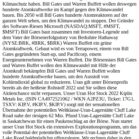
Klimaschutz haben. Bill Gates und Warren Buffett wollen deswegen
hunderte Atomkraftwerke im Kampf gegen den Klimawandel
bauen. Bis 2050 will Bill Gates hunderte Atomreaktoren auf der
ganzen Welt sehen, um den Klimawandel zu stoppen. Der Gründer
des Software-Riesen Microsoft (NASDAQ:MSFT, #MSFT,
$MSFT) Bill Gates baut zusammen mit Investoren-Legende und
dem Vater der Börsenerfolgsstory von Berkshire Hathaway
(NYSE:BRK, #BRK, $BRK) Warren Buffett ein grüne
Atomkraftwerk. Gebaut wird es von Terrapower, einem von Bill
Gates gegründeten Start-up, und Pacificorp, einem
Energieunternehmen von Warren Buffett. Die Börsenstars Bill Gates
und Warren Buffet wollen den Klimawandel mit Hilfe der
Atomkraft bekämpfen Bill Gates und Warren Buffett wollen
hunderte Atomkraftwerke bauen, um den Ausstoß von
Kohlendioxid global zu reduzieren. Uran gilt unter Börsenprofis
bereits als der heißeste Rohstoff 2022 und Sie sollten diese
Aktienchance nicht verpassen. Unser Uran Hot Stock 2022 Kiplin
Metals Inc. (ISIN CA4972521062 / WKN A2PZ3U, Ticker: 17G1,
TSXV: KIP.V, #KIP.V, $KIP.V) sorgt mit der sensationellen
Übernahme der potentiellen Weltklasse-Uran-Lagerstätte Cluff Lake
Road nahe der riesigen 62 Mio. Pfund Uran-Lagerstätte Cluff Lake
in Saskatchewan für einen Paukenschlag an der Börse. Nun startet
unser Uran Hot Stock ein extensives Explorationsprogramm, um das
volle Potential der potentiellen Weltklasse-Uran-Lagerstätte Cluff
Lake Road baldmöglichst offenzulegen. Wir rechnen daher in den