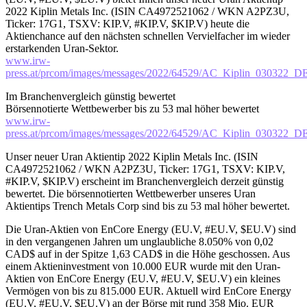
2022 Kiplin Metals Inc. (ISIN CA4972521062 / WKN A2PZ3U,
Ticker: 17G1, TSXV: KIP.V, #KIP.V, $KIP.V) heute die
Aktienchance auf den nächsten schnellen Vervielfacher im wieder
erstarkenden Uran-Sektor.
www.irw-
press.at/prcom/images/messages/2022/64529/AC_Kiplin_030322_D
Im Branchenvergleich günstig bewertet
Börsennotierte Wettbewerber bis zu 53 mal höher bewertet
www.irw-
press.at/prcom/images/messages/2022/64529/AC_Kiplin_030322_D
Unser neuer Uran Aktientip 2022 Kiplin Metals Inc. (ISIN
CA4972521062 / WKN A2PZ3U, Ticker: 17G1, TSXV: KIP.V,
#KIP.V, $KIP.V) erscheint im Branchenvergleich derzeit günstig
bewertet. Die börsennotierten Wettbewerber unseres Uran
Aktientips Trench Metals Corp sind bis zu 53 mal höher bewertet.
Die Uran-Aktien von EnCore Energy (EU.V, #EU.V, $EU.V) sind
in den vergangenen Jahren um unglaubliche 8.050% von 0,02
CAD$ auf in der Spitze 1,63 CAD$ in die Höhe geschossen. Aus
einem Aktieninvestment von 10.000 EUR wurde mit den Uran-
Aktien von EnCore Energy (EU.V, #EU.V, $EU.V) ein kleines
Vermögen von bis zu 815.000 EUR. Aktuell wird EnCore Energy
(EU.V, #EU.V, $EU.V) an der Börse mit rund 358 Mio. EUR