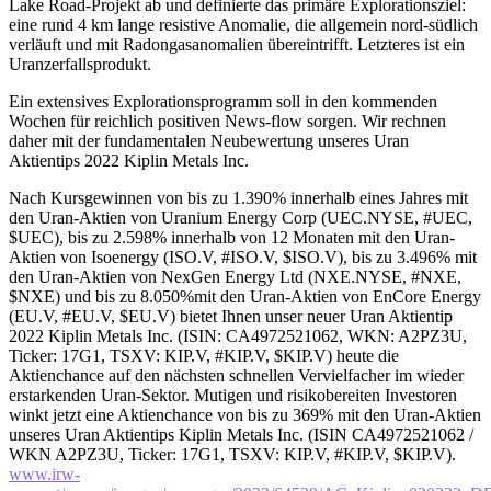
Lake Road-Projekt ab und definierte das primäre Explorationsziel:
eine rund 4 km lange resistive Anomalie, die allgemein nord-südlich
verläuft und mit Radongasanomalien übereintrifft. Letzteres ist ein
Uranzerfallsprodukt.
Ein extensives Explorationsprogramm soll in den kommenden
Wochen für reichlich positiven News-flow sorgen. Wir rechnen
daher mit der fundamentalen Neubewertung unseres Uran
Aktientips 2022 Kiplin Metals Inc.
Nach Kursgewinnen von bis zu 1.390% innerhalb eines Jahres mit
den Uran-Aktien von Uranium Energy Corp (UEC.NYSE, #UEC,
$UEC), bis zu 2.598% innerhalb von 12 Monaten mit den Uran-
Aktien von Isoenergy (ISO.V, #ISO.V, $ISO.V), bis zu 3.496% mit
den Uran-Aktien von NexGen Energy Ltd (NXE.NYSE, #NXE,
$NXE) und bis zu 8.050%mit den Uran-Aktien von EnCore Energy
(EU.V, #EU.V, $EU.V) bietet Ihnen unser neuer Uran Aktientip
2022 Kiplin Metals Inc. (ISIN: CA4972521062, WKN: A2PZ3U,
Ticker: 17G1, TSXV: KIP.V, #KIP.V, $KIP.V) heute die
Aktienchance auf den nächsten schnellen Vervielfacher im wieder
erstarkenden Uran-Sektor. Mutigen und risikobereiten Investoren
winkt jetzt eine Aktienchance von bis zu 369% mit den Uran-Aktien
unseres Uran Aktientips Kiplin Metals Inc. (ISIN CA4972521062 /
WKN A2PZ3U, Ticker: 17G1, TSXV: KIP.V, #KIP.V, $KIP.V).
www.irw-