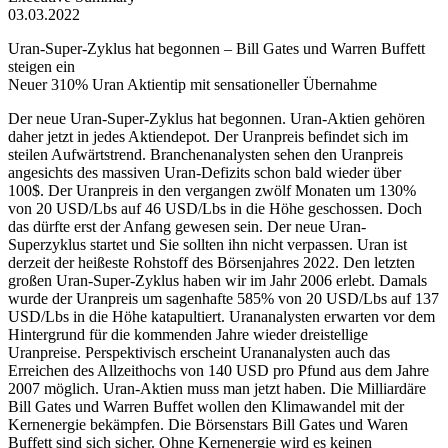
03.03.2022
Uran-Super-Zyklus hat begonnen – Bill Gates und Warren Buffett
steigen ein
Neuer 310% Uran Aktientip mit sensationeller Übernahme
Der neue Uran-Super-Zyklus hat begonnen. Uran-Aktien gehören
daher jetzt in jedes Aktiendepot. Der Uranpreis befindet sich im
steilen Aufwärtstrend. Branchenanalysten sehen den Uranpreis
angesichts des massiven Uran-Defizits schon bald wieder über
100$. Der Uranpreis in den vergangen zwölf Monaten um 130%
von 20 USD/Lbs auf 46 USD/Lbs in die Höhe geschossen. Doch
das dürfte erst der Anfang gewesen sein. Der neue Uran-
Superzyklus startet und Sie sollten ihn nicht verpassen. Uran ist
derzeit der heißeste Rohstoff des Börsenjahres 2022. Den letzten
großen Uran-Super-Zyklus haben wir im Jahr 2006 erlebt. Damals
wurde der Uranpreis um sagenhafte 585% von 20 USD/Lbs auf 137
USD/Lbs in die Höhe katapultiert. Urananalysten erwarten vor dem
Hintergrund für die kommenden Jahre wieder dreistellige
Uranpreise. Perspektivisch erscheint Urananalysten auch das
Erreichen des Allzeithochs von 140 USD pro Pfund aus dem Jahre
2007 möglich. Uran-Aktien muss man jetzt haben. Die Milliardäre
Bill Gates und Warren Buffet wollen den Klimawandel mit der
Kernenergie bekämpfen. Die Börsenstars Bill Gates und Waren
Buffett sind sich sicher. Ohne Kernenergie wird es keinen