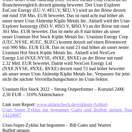
Branchenvergleich derzeit günstig bewertet. Der Uran Explorer
EnCore Energy (EU.V, #EU.V, $EU.V) wird an der Börse derzeit
mit rund 358 Mio. EUR bewertet. Das ist rund acht mal höher als
unser neuer Uran Aktientip Kiplin Metals Inc. Aktuell wird der Uran
Explorer Isoenergy (ISO.V, #ISO.V, $ISO.V) an der Börse mit rund
361 Mio. EUR bewertet. Das ist mehr als 8 mal höher als unser
neuer Uranium Hot Stock Kiplin Metals Inc. Uranium Energy Corp
(UEC.NYSE, #UEC, $UEC) kommt derzeit auf einen Börsenwert
von 990 Mio. EUR EUR. Das ist rund 23 mal höher als unser neuer
Uranium Hot Stock Kiplin Metals Inc. Aktuell wird NexGen
Energy Ltd (NXE.NYSE, #NXE, $NXE) an der Börse mit rund
2,32 Mrd. EUR bewertet. Damit wird NexGen Energy Ltd
(NXE.NYSE, #NXE, $NXE) derzeit rund 53 mal höher bewertet
als unser neuer Uran Aktientip Kiplin Metals Inc. Verpassen Sie jetzt
nicht die nächste Vervielfachungschance im Uran-Sektor.
Uranium Hot Stock 2022 – Strong Outperformer – Kursziel 24M:
2,50 EUR – 310% Aktienchance
Link zum Report:
www.aktiencheck.de/exklusiv/Artikel-
Uran_Super_Zyklus_hat_begonnen_Gates_und_Buffett_steigen_Neue
14224687
Uran-Super-Zyklus hat begonnen – Bill Gates und Warren
Buffett steigen