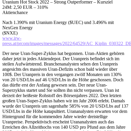
Uranium Hot Stock 2022 – Strong Outperformer – Kursziel
24M: 2,50 EUR – 310%
Aktienchance
Nach 1.390% mit Uranium Energy ($UEC) und 3.496% mit
NexGen Energy
($NXE)
www.irw-
press.at/prcom/images/messages/2022/64529/AC_Kiplin_030322_D
Der neue Uran-Super-Zyklus hat begonnen. Uran-Aktien gehören
daher jetzt in jedes Aktiendepot. Der Uranpreis befindet sich im
steilen Aufwärtstrend. Branchenanalysten sehen den Uranpreis
angesichts des massiven Uran-Defizits schon bald wieder über
100$. Der Uranpreis in den vergangen zwölf Monaten um 130%
von 20 USD/Lbs auf 46 USD/Lbs in die Höhe geschossen. Doch
das dürfte erst der Anfang gewesen sein. Der neue Uran-
Superzyklus startet und Sie sollten ihn nicht verpassen. Uran ist
derzeit der heißeste Rohstoff des Börsenjahres 2022. Den letzten
großen Uran-Super-Zyklus haben wir im Jahr 2006 erlebt. Damals
wurde der Uranpreis um sagenhafte 585% von 20 USD/Lbs auf 137
USD/Lbs in die Höhe katapultiert. Urananalysten erwarten vor dem
Hintergrund für die kommenden Jahre wieder dreistellige
Uranpreise. Perspektivisch erscheint Urananalysten auch das
Erreichen des Allzeithochs von 140 USD pro Pfund aus dem Jahre