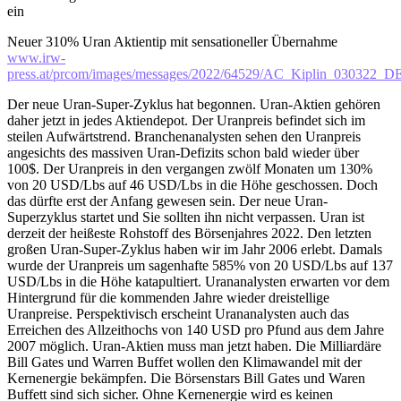
ein
Neuer 310% Uran Aktientip mit sensationeller Übernahme
www.irw-
press.at/prcom/images/messages/2022/64529/AC_Kiplin_030322_D
Der neue Uran-Super-Zyklus hat begonnen. Uran-Aktien gehören
daher jetzt in jedes Aktiendepot. Der Uranpreis befindet sich im
steilen Aufwärtstrend. Branchenanalysten sehen den Uranpreis
angesichts des massiven Uran-Defizits schon bald wieder über
100$. Der Uranpreis in den vergangen zwölf Monaten um 130%
von 20 USD/Lbs auf 46 USD/Lbs in die Höhe geschossen. Doch
das dürfte erst der Anfang gewesen sein. Der neue Uran-
Superzyklus startet und Sie sollten ihn nicht verpassen. Uran ist
derzeit der heißeste Rohstoff des Börsenjahres 2022. Den letzten
großen Uran-Super-Zyklus haben wir im Jahr 2006 erlebt. Damals
wurde der Uranpreis um sagenhafte 585% von 20 USD/Lbs auf 137
USD/Lbs in die Höhe katapultiert. Urananalysten erwarten vor dem
Hintergrund für die kommenden Jahre wieder dreistellige
Uranpreise. Perspektivisch erscheint Urananalysten auch das
Erreichen des Allzeithochs von 140 USD pro Pfund aus dem Jahre
2007 möglich. Uran-Aktien muss man jetzt haben. Die Milliardäre
Bill Gates und Warren Buffet wollen den Klimawandel mit der
Kernenergie bekämpfen. Die Börsenstars Bill Gates und Waren
Buffett sind sich sicher. Ohne Kernenergie wird es keinen