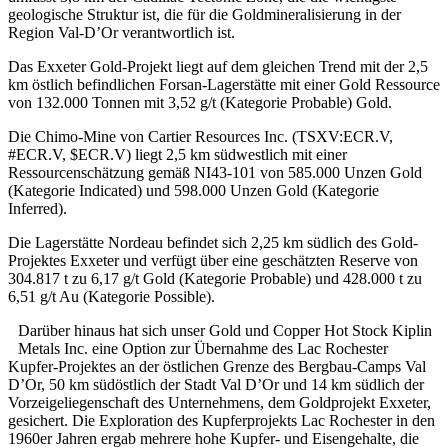
geologische Struktur ist, die für die Goldmineralisierung in der
Region Val-D’Or verantwortlich ist.
Das Exxeter Gold-Projekt liegt auf dem gleichen Trend mit der 2,5
km östlich befindlichen Forsan-Lagerstätte mit einer Gold Ressource
von 132.000 Tonnen mit 3,52 g/t (Kategorie Probable) Gold.
Die Chimo-Mine von Cartier Resources Inc. (TSXV:ECR.V,
#ECR.V, $ECR.V) liegt 2,5 km südwestlich mit einer
Ressourcenschätzung gemäß NI43-101 von 585.000 Unzen Gold
(Kategorie Indicated) und 598.000 Unzen Gold (Kategorie
Inferred).
Die Lagerstätte Nordeau befindet sich 2,25 km südlich des Gold-
Projektes Exxeter und verfügt über eine geschätzten Reserve von
304.817 t zu 6,17 g/t Gold (Kategorie Probable) und 428.000 t zu
6,51 g/t Au (Kategorie Possible).
Darüber hinaus hat sich unser Gold und Copper Hot Stock Kiplin
Metals Inc. eine Option zur Übernahme des Lac Rochester
Kupfer-Projektes an der östlichen Grenze des Bergbau-Camps Val
D’Or, 50 km südöstlich der Stadt Val D’Or und 14 km südlich der
Vorzeigeliegenschaft des Unternehmens, dem Goldprojekt Exxeter,
gesichert. Die Exploration des Kupferprojekts Lac Rochester in den
1960er Jahren ergab mehrere hohe Kupfer- und Eisengehalte, die