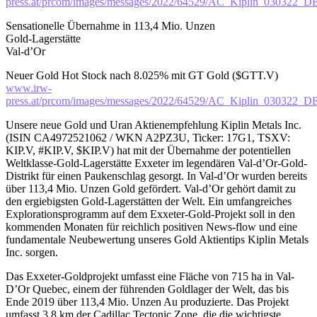
press.at/prcom/images/messages/2022/64529/AC_Kiplin_030322_D
Sensationelle Übernahme in 113,4 Mio. Unzen
Gold-Lagerstätte
Val-d’Or
Neuer Gold Hot Stock nach 8.025% mit GT Gold ($GTT.V)
www.irw-
press.at/prcom/images/messages/2022/64529/AC_Kiplin_030322_D
Unsere neue Gold und Uran Aktienempfehlung Kiplin Metals Inc.
(ISIN CA4972521062 / WKN A2PZ3U, Ticker: 17G1, TSXV:
KIP.V, #KIP.V, $KIP.V) hat mit der Übernahme der potentiellen
Weltklasse-Gold-Lagerstätte Exxeter im legendären Val-d’Or-Gold-
Distrikt für einen Paukenschlag gesorgt. In Val-d’Or wurden bereits
über 113,4 Mio. Unzen Gold gefördert. Val-d’Or gehört damit zu
den ergiebigsten Gold-Lagerstätten der Welt. Ein umfangreiches
Explorationsprogramm auf dem Exxeter-Gold-Projekt soll in den
kommenden Monaten für reichlich positiven News-flow und eine
fundamentale Neubewertung unseres Gold Aktientips Kiplin Metals
Inc. sorgen.
Das Exxeter-Goldprojekt umfasst eine Fläche von 715 ha in Val-
D’Or Quebec, einem der führenden Goldlager der Welt, das bis
Ende 2019 über 113,4 Mio. Unzen Au produzierte. Das Projekt
umfasst 3,8 km der Cadillac Tectonic Zone, die die wichtigste