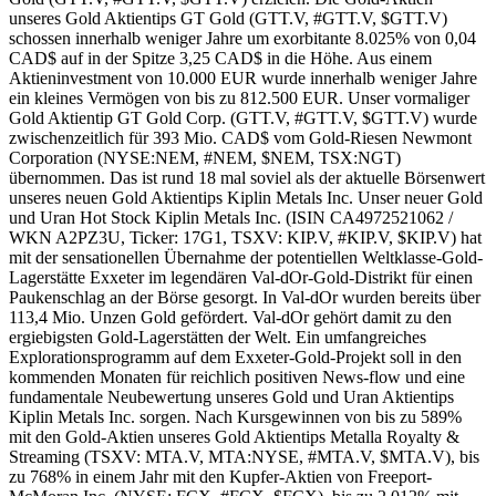
unseres Gold Aktientips GT Gold (GTT.V, #GTT.V, $GTT.V)
schossen innerhalb weniger Jahre um exorbitante 8.025% von 0,04
CAD$ auf in der Spitze 3,25 CAD$ in die Höhe. Aus einem
Aktieninvestment von 10.000 EUR wurde innerhalb weniger Jahre
ein kleines Vermögen von bis zu 812.500 EUR. Unser vormaliger
Gold Aktientip GT Gold Corp. (GTT.V, #GTT.V, $GTT.V) wurde
zwischenzeitlich für 393 Mio. CAD$ vom Gold-Riesen Newmont
Corporation (NYSE:NEM, #NEM, $NEM, TSX:NGT)
übernommen. Das ist rund 18 mal soviel als der aktuelle Börsenwert
unseres neuen Gold Aktientips Kiplin Metals Inc. Unser neuer Gold
und Uran Hot Stock Kiplin Metals Inc. (ISIN CA4972521062 /
WKN A2PZ3U, Ticker: 17G1, TSXV: KIP.V, #KIP.V, $KIP.V) hat
mit der sensationellen Übernahme der potentiellen Weltklasse-Gold-
Lagerstätte Exxeter im legendären Val-dOr-Gold-Distrikt für einen
Paukenschlag an der Börse gesorgt. In Val-dOr wurden bereits über
113,4 Mio. Unzen Gold gefördert. Val-dOr gehört damit zu den
ergiebigsten Gold-Lagerstätten der Welt. Ein umfangreiches
Explorationsprogramm auf dem Exxeter-Gold-Projekt soll in den
kommenden Monaten für reichlich positiven News-flow und eine
fundamentale Neubewertung unseres Gold und Uran Aktientips
Kiplin Metals Inc. sorgen. Nach Kursgewinnen von bis zu 589%
mit den Gold-Aktien unseres Gold Aktientips Metalla Royalty &
Streaming (TSXV: MTA.V, MTA:NYSE, #MTA.V, $MTA.V), bis
zu 768% in einem Jahr mit den Kupfer-Aktien von Freeport-