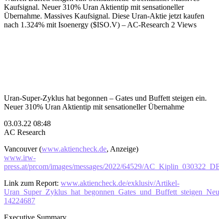
Kaufsignal. Neuer 310% Uran Aktientip mit sensationeller
Übernahme. Massives Kaufsignal. Diese Uran-Aktie jetzt kaufen
nach 1.324% mit Isoenergy ($ISO.V) – AC-Research
2 Views
Uran-Super-Zyklus hat begonnen – Gates und Buffett steigen ein.
Neuer 310% Uran Aktientip mit sensationeller Übernahme
03.03.22 08:48
AC Research
Vancouver (
www.aktiencheck.de
, Anzeige)
www.irw-
press.at/prcom/images/messages/2022/64529/AC_Kiplin_030322_
Link zum Report:
www.aktiencheck.de/exklusiv/Artikel-
Uran_Super_Zyklus_hat_begonnen_Gates_und_Buffett_steigen_Neue
14224687
Executive Summary