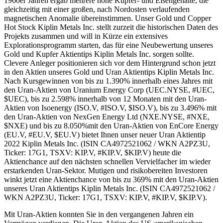
1960er Jahren ergab mehrere hohe Kupfer- und Eisengehalte, die
gleichzeitig mit einer großen, nach Nordosten verlaufenden
magnetischen Anomalie übereinstimmen. Unser Gold und Copper
Hot Stock Kiplin Metals Inc. stellt zurzeit die historischen Daten des
Projekts zusammen und will in Kürze ein extensives
Explorationsprogramm starten, das für eine Neubewertung unseres
Gold und Kupfer Aktientips Kiplin Metals Inc. sorgen sollte.
Clevere Anleger positionieren sich vor dem Hintergrund schon jetzt
in den Aktien unseres Gold und Uran Aktientips Kiplin Metals Inc.
Nach Kursgewinnen von bis zu 1.390% innerhalb eines Jahres mit
den Uran-Aktien von Uranium Energy Corp (UEC.NYSE, #UEC,
$UEC), bis zu 2.598% innerhalb von 12 Monaten mit den Uran-
Aktien von Isoenergy (ISO.V, #ISO.V, $ISO.V), bis zu 3.496% mit
den Uran-Aktien von NexGen Energy Ltd (NXE.NYSE, #NXE,
$NXE) und bis zu 8.050%mit den Uran-Aktien von EnCore Energy
(EU.V, #EU.V, $EU.V) bietet Ihnen unser neuer Uran Aktientip
2022 Kiplin Metals Inc. (ISIN CA4972521062 / WKN A2PZ3U,
Ticker: 17G1, TSXV: KIP.V, #KIP.V, $KIP.V) heute die
Aktienchance auf den nächsten schnellen Vervielfacher im wieder
erstarkenden Uran-Sektor. Mutigen und risikobereiten Investoren
winkt jetzt eine Aktienchance von bis zu 369% mit den Uran-Aktien
unseres Uran Aktientips Kiplin Metals Inc. (ISIN CA4972521062 /
WKN A2PZ3U, Ticker: 17G1, TSXV: KIP.V, #KIP.V, $KIP.V).
Mit Uran-Aktien konnten Sie in den vergangenen Jahren ein