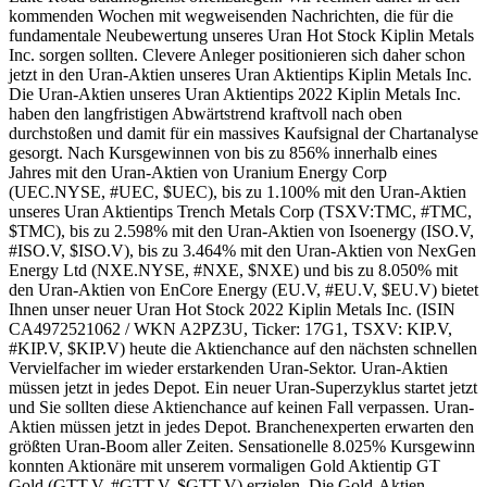
kommenden Wochen mit wegweisenden Nachrichten, die für die
fundamentale Neubewertung unseres Uran Hot Stock Kiplin Metals
Inc. sorgen sollten. Clevere Anleger positionieren sich daher schon
jetzt in den Uran-Aktien unseres Uran Aktientips Kiplin Metals Inc.
Die Uran-Aktien unseres Uran Aktientips 2022 Kiplin Metals Inc.
haben den langfristigen Abwärtstrend kraftvoll nach oben
durchstoßen und damit für ein massives Kaufsignal der Chartanalyse
gesorgt. Nach Kursgewinnen von bis zu 856% innerhalb eines
Jahres mit den Uran-Aktien von Uranium Energy Corp
(UEC.NYSE, #UEC, $UEC), bis zu 1.100% mit den Uran-Aktien
unseres Uran Aktientips Trench Metals Corp (TSXV:TMC, #TMC,
$TMC), bis zu 2.598% mit den Uran-Aktien von Isoenergy (ISO.V,
#ISO.V, $ISO.V), bis zu 3.464% mit den Uran-Aktien von NexGen
Energy Ltd (NXE.NYSE, #NXE, $NXE) und bis zu 8.050% mit
den Uran-Aktien von EnCore Energy (EU.V, #EU.V, $EU.V) bietet
Ihnen unser neuer Uran Hot Stock 2022 Kiplin Metals Inc. (ISIN
CA4972521062 / WKN A2PZ3U, Ticker: 17G1, TSXV: KIP.V,
#KIP.V, $KIP.V) heute die Aktienchance auf den nächsten schnellen
Vervielfacher im wieder erstarkenden Uran-Sektor. Uran-Aktien
müssen jetzt in jedes Depot. Ein neuer Uran-Superzyklus startet jetzt
und Sie sollten diese Aktienchance auf keinen Fall verpassen. Uran-
Aktien müssen jetzt in jedes Depot. Branchenexperten erwarten den
größten Uran-Boom aller Zeiten. Sensationelle 8.025% Kursgewinn
konnten Aktionäre mit unserem vormaligen Gold Aktientip GT
Gold (GTT.V, #GTT.V, $GTT.V) erzielen. Die Gold-Aktien