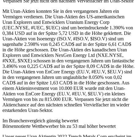
Verpassen Sie jetzt nicht den nächsten Vervielfacher im Uran-Sektor
Mit Uran-Aktien konnten Sie in den vergangenen Jahren ein
Vermögen verdienen. Die Uran-Aktien des US-amerikanischen
Uran Explorers und Entwicklers Uranium Energy Corp
(UEC.NYSE, #UEC, $UEC) sind um beeindruckende 1.390% von
0,384 USD auf in der Spitze 5,72 USD in die Höhe geklettert. Die
Uran-Aktien von Isoenergy (ISO.V, #ISO.V, $ISO.V) sind um
sagenhafte 2.598% von 0,245 CAD$ auf in der Spitze 6,61 CAD$
in die Höhe geschossen. Die Uran-Aktien des kanadischen Uran
Explorers und Entwicklers NexGen Energy Ltd (NXE.NYSE,
#NXE, $NXE) schossen in den vergangenen Jahren um fantastische
3.496% von 0,225 CAD$ auf in der Spitze 8,09 CAD$ in die Höhe.
Die Uran-Aktien von EnCore Energy (EU.V, #EU.V, $EU.V) sind
in den vergangenen Jahren um unglaubliche 8.050% von 0,02
CAD$ auf in der Spitze 1,63 CAD$ in die Höhe geschossen. Aus
einem Aktieninvestment von 10.000 EUR wurde mit den Uran-
Aktien von EnCore Energy (EU.V, #EU.V, $EU.V) ein kleines
Vermögen von bis zu 815.000 EUR. Verpassen Sie jetzt nicht die
Aktienchance auf den nächsten schnellen Vervielfacher im wieder
erstarkenden Uran-Sektor.
Im Branchenvergleich günstig bewertet
Börsennotierte Wettbewerber bis zu 53 mal höher bewertet
Unser neuer Uran Aktientip 2022 Trench Metals Corp erscheint im