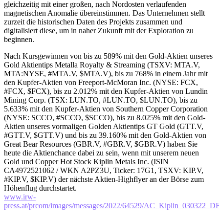
gleichzeitig mit einer großen, nach Nordosten verlaufenden
magnetischen Anomalie übereinstimmen. Das Unternehmen stellt
zurzeit die historischen Daten des Projekts zusammen und
digitalisiert diese, um in naher Zukunft mit der Exploration zu
beginnen.
Nach Kursgewinnen von bis zu 589% mit den Gold-Aktien unseres
Gold Aktientips Metalla Royalty & Streaming (TSXV: MTA.V,
MTA:NYSE, #MTA.V, $MTA.V), bis zu 768% in einem Jahr mit
den Kupfer-Aktien von Freeport-McMoran Inc. (NYSE: FCX,
#FCX, $FCX), bis zu 2.012% mit den Kupfer-Aktien von Lundin
Mining Corp. (TSX: LUN.TO, #LUN.TO, $LUN.TO), bis zu
5.633% mit den Kupfer-Aktien von Southern Copper Corporation
(NYSE: SCCO, #SCCO, $SCCO), bis zu 8.025% mit den Gold-
Aktien unseres vormaligen Golden Aktientips GT Gold (GTT.V,
#GTT.V, $GTT.V) und bis zu 39.160% mit den Gold-Aktien von
Great Bear Resources (GBR.V, #GBR.V, $GBR.V) haben Sie
heute die Aktienchance dabei zu sein, wenn mit unserem neuen
Gold und Copper Hot Stock Kiplin Metals Inc. (ISIN
CA4972521062 / WKN A2PZ3U, Ticker: 17G1, TSXV: KIP.V,
#KIP.V, $KIP.V) der nächste Aktien-Highflyer an der Börse zum
Höhenflug durchstartet.
www.irw-
press.at/prcom/images/messages/2022/64529/AC_Kiplin_030322_D