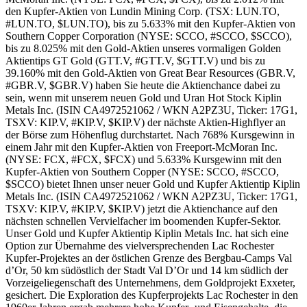
den Kupfer-Aktien von Lundin Mining Corp. (TSX: LUN.TO,
#LUN.TO, $LUN.TO), bis zu 5.633% mit den Kupfer-Aktien von
Southern Copper Corporation (NYSE: SCCO, #SCCO, $SCCO),
bis zu 8.025% mit den Gold-Aktien unseres vormaligen Golden
Aktientips GT Gold (GTT.V, #GTT.V, $GTT.V) und bis zu
39.160% mit den Gold-Aktien von Great Bear Resources (GBR.V,
#GBR.V, $GBR.V) haben Sie heute die Aktienchance dabei zu
sein, wenn mit unserem neuen Gold und Uran Hot Stock Kiplin
Metals Inc. (ISIN CA4972521062 / WKN A2PZ3U, Ticker: 17G1,
TSXV: KIP.V, #KIP.V, $KIP.V) der nächste Aktien-Highflyer an
der Börse zum Höhenflug durchstartet. Nach 768% Kursgewinn in
einem Jahr mit den Kupfer-Aktien von Freeport-McMoran Inc.
(NYSE: FCX, #FCX, $FCX) und 5.633% Kursgewinn mit den
Kupfer-Aktien von Southern Copper (NYSE: SCCO, #SCCO,
$SCCO) bietet Ihnen unser neuer Gold und Kupfer Aktientip Kiplin
Metals Inc. (ISIN CA4972521062 / WKN A2PZ3U, Ticker: 17G1,
TSXV: KIP.V, #KIP.V, $KIP.V) jetzt die Aktienchance auf den
nächsten schnellen Vervielfacher im boomenden Kupfer-Sektor.
Unser Gold und Kupfer Aktientip Kiplin Metals Inc. hat sich eine
Option zur Übernahme des vielversprechenden Lac Rochester
Kupfer-Projektes an der östlichen Grenze des Bergbau-Camps Val
d’Or, 50 km südöstlich der Stadt Val D’Or und 14 km südlich der
Vorzeigeliegenschaft des Unternehmens, dem Goldprojekt Exxeter,
gesichert. Die Exploration des Kupferprojekts Lac Rochester in den