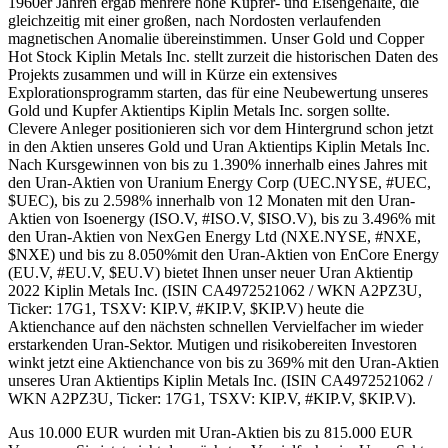
1960er Jahren ergab mehrere hohe Kupfer- und Eisengehalte, die
gleichzeitig mit einer großen, nach Nordosten verlaufenden
magnetischen Anomalie übereinstimmen. Unser Gold und Copper
Hot Stock Kiplin Metals Inc. stellt zurzeit die historischen Daten des
Projekts zusammen und will in Kürze ein extensives
Explorationsprogramm starten, das für eine Neubewertung unseres
Gold und Kupfer Aktientips Kiplin Metals Inc. sorgen sollte.
Clevere Anleger positionieren sich vor dem Hintergrund schon jetzt
in den Aktien unseres Gold und Uran Aktientips Kiplin Metals Inc.
Nach Kursgewinnen von bis zu 1.390% innerhalb eines Jahres mit
den Uran-Aktien von Uranium Energy Corp (UEC.NYSE, #UEC,
$UEC), bis zu 2.598% innerhalb von 12 Monaten mit den Uran-
Aktien von Isoenergy (ISO.V, #ISO.V, $ISO.V), bis zu 3.496% mit
den Uran-Aktien von NexGen Energy Ltd (NXE.NYSE, #NXE,
$NXE) und bis zu 8.050%mit den Uran-Aktien von EnCore Energy
(EU.V, #EU.V, $EU.V) bietet Ihnen unser neuer Uran Aktientip
2022 Kiplin Metals Inc. (ISIN CA4972521062 / WKN A2PZ3U,
Ticker: 17G1, TSXV: KIP.V, #KIP.V, $KIP.V) heute die
Aktienchance auf den nächsten schnellen Vervielfacher im wieder
erstarkenden Uran-Sektor. Mutigen und risikobereiten Investoren
winkt jetzt eine Aktienchance von bis zu 369% mit den Uran-Aktien
unseres Uran Aktientips Kiplin Metals Inc. (ISIN CA4972521062 /
WKN A2PZ3U, Ticker: 17G1, TSXV: KIP.V, #KIP.V, $KIP.V).
Aus 10.000 EUR wurden mit Uran-Aktien bis zu 815.000 EUR