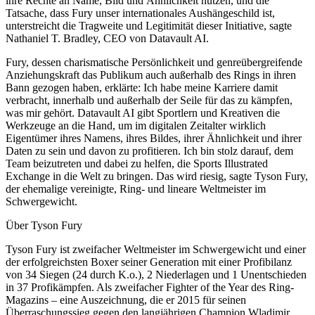
ihre Rechte an Name, Bild und Ähnlichkeit nutzen, und die
Tatsache, dass Fury unser internationales Aushängeschild ist,
unterstreicht die Tragweite und Legitimität dieser Initiative, sagte
Nathaniel T. Bradley, CEO von Datavault AI.
Fury, dessen charismatische Persönlichkeit und genreübergreifende
Anziehungskraft das Publikum auch außerhalb des Rings in ihren
Bann gezogen haben, erklärte: Ich habe meine Karriere damit
verbracht, innerhalb und außerhalb der Seile für das zu kämpfen,
was mir gehört. Datavault AI gibt Sportlern und Kreativen die
Werkzeuge an die Hand, um im digitalen Zeitalter wirklich
Eigentümer ihres Namens, ihres Bildes, ihrer Ähnlichkeit und ihrer
Daten zu sein und davon zu profitieren. Ich bin stolz darauf, dem
Team beizutreten und dabei zu helfen, die Sports Illustrated
Exchange in die Welt zu bringen. Das wird riesig, sagte Tyson Fury,
der ehemalige vereinigte, Ring- und lineare Weltmeister im
Schwergewicht.
Über Tyson Fury
Tyson Fury ist zweifacher Weltmeister im Schwergewicht und einer
der erfolgreichsten Boxer seiner Generation mit einer Profibilanz
von 34 Siegen (24 durch K.o.), 2 Niederlagen und 1 Unentschieden
in 37 Profikämpfen. Als zweifacher Fighter of the Year des Ring-
Magazins – eine Auszeichnung, die er 2015 für seinen
Überraschungssieg gegen den langjährigen Champion Wladimir