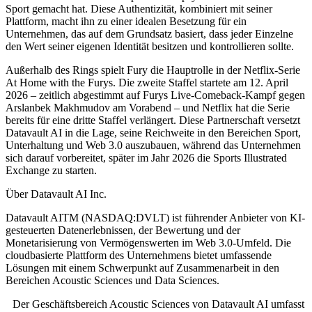
Sport gemacht hat. Diese Authentizität, kombiniert mit seiner
Plattform, macht ihn zu einer idealen Besetzung für ein
Unternehmen, das auf dem Grundsatz basiert, dass jeder Einzelne
den Wert seiner eigenen Identität besitzen und kontrollieren sollte.
Außerhalb des Rings spielt Fury die Hauptrolle in der Netflix-Serie
At Home with the Furys. Die zweite Staffel startete am 12. April
2026 – zeitlich abgestimmt auf Furys Live-Comeback-Kampf gegen
Arslanbek Makhmudov am Vorabend – und Netflix hat die Serie
bereits für eine dritte Staffel verlängert. Diese Partnerschaft versetzt
Datavault AI in die Lage, seine Reichweite in den Bereichen Sport,
Unterhaltung und Web 3.0 auszubauen, während das Unternehmen
sich darauf vorbereitet, später im Jahr 2026 die Sports Illustrated
Exchange zu starten.
Über Datavault AI Inc.
Datavault AITM (NASDAQ:DVLT) ist führender Anbieter von KI-
gesteuerten Datenerlebnissen, der Bewertung und der
Monetarisierung von Vermögenswerten im Web 3.0-Umfeld. Die
cloudbasierte Plattform des Unternehmens bietet umfassende
Lösungen mit einem Schwerpunkt auf Zusammenarbeit in den
Bereichen Acoustic Sciences und Data Sciences.
Der Geschäftsbereich Acoustic Sciences von Datavault AI umfasst