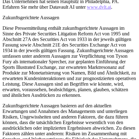
Das Unternehmen hat seinen Hauptsitz in Philadelphia, PA.
Erfahren Sie mehr über Datavault AI unter
www.dvlt.ai
.
Zukunftsgerichtete Aussagen
Diese Pressemitteilung enthält zukunftsgerichtete Aussagen im
Sinne des Private Securities Litigation Reform Act von 1995 und
Abschnitt 27A des Securities Act von 1933 in der jeweils gültigen
Fassung sowie Abschnitt 21E des Securities Exchange Act von
1934 in der jeweils gültigen Fassung. Zukunftsgerichtete Aussagen
umfassen unter anderem Aussagen zur Verpflichtung von Tyson
Fury als internationaler Sprecher, zur geplanten Einführung der
Sports Illustrated Exchange, zur erwarteten Marktresonanz auf
Produkte zur Monetarisierung von Namen, Bild und Ähnlichkeit, zu
erwarteten Kundeninteraktionen und zur prognostizierten operativen
Leistung. Diese Aussagen sind an Begriffen wie könnte, wird,
erwarten, voraussehen, beabsichtigen, planen, glauben, schätzen
und ähnlichen Ausdrücken zu erkennen.
Zukunftsgerichtete Aussagen basieren auf den aktuellen
Erwartungen und Annahmen des Managements und unterliegen
Risiken, Ungewissheiten und anderen Faktoren, die dazu führen
können, dass die tatsächlichen Ergebnisse wesentlich von den
ausdrücklichen oder implizierten Ergebnissen abweichen. Zu diesen
Faktoren zählen unter anderem: Risiken im Zusammenhang mit