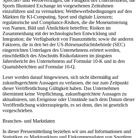
Sprecher- und Werbeverträgen; die Fähigkeit des Unternehmens, die
Sports Illustrated Exchange im vorgesehenen Zeitrahmen
einzuführen und zu vermarkten; Wettbewerbsbedingungen auf den
Märkten für KI-Computing, Sport und digitale Lizenzen;
regulatorische und Compliance-Risiken, die die Monetarisierung
von Namen, Bild und Ähnlichkeit betreffen; Risiken im
Zusammenhang mit der technologischen Entwicklung und
Integration; die Verfügbarkeit von Finanzmitteln; sowie die anderen
Faktoren, die in den bei der US-Börsenaufsichtsbehörde (SEC)
eingereichten Unterlagen des Unternehmens erörtert werden,
einschließlich des Abschnitts Risikofaktoren im jüngsten
Jahresbericht des Unternehmens auf Formular 10-K und in den
Quartalsberichten auf Formular 10-Q.
Leser werden darauf hingewiesen, sich nicht übermäßig auf
zukunftsgerichtete Aussagen zu verlassen, die nur zum Zeitpunkt
dieser Veröffentlichung Gültigkeit haben. Das Unternehmen
übernimmt keine Verpflichtung, zukunftsgerichtete Aussagen zu
aktualisieren, um Ereignisse oder Umstände nach dem Datum dieser
Veröffentlichung widerzuspiegeln, es sei denn, dies ist gesetzlich
vorgeschrieben.
Branchen- und Marktdaten
In dieser Pressemitteilung beziehen wir uns auf Informationen und
Statistiken zu Marktrankings und Einkommensdaten von Sportlern.