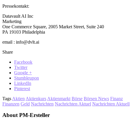
Pressekontakt:
Datavault AI Inc
Marketing
One Commerce Square, 2005 Market Street, Suite 240
PA 19103 Philadelphia
email : info@dvlt.ai
Share
Facebook
Twitter
Google +
Stumbleupon
LinkedIn
Pinterest
Tags
Aktien
Aktienkurs
Aktienmarkt
Börse
Börsen News
Finanz
Finanzen
Geld
Nachrichten
Nachrichten Aktuel
Nachrichten Aktuell
About PM-Ersteller