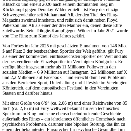
Klitschko und erneut 2020 nach seinem dominanten Sieg im
Rückkampf gegen Deontay Wilder erhielt – ist Fury der einzige
Schwergewichtler seit Muhammad Ali, der den Titel des Ring-
Magazins zweimal innehatte, und reiht sich damit neben Floyd
Patterson und Ali als einer der drei Männer ein, denen diese Ehre
zuteilwurde. Sein Trilogie-Kampf gegen Wilder im Jahr 2021 wurde
von The Ring zum Kampf des Jahres gekürt.
Von Forbes im Jahr 2025 mit geschätzten Einnahmen von 146 Mio.
$ auf Platz 3 der bestbezahlten Sportler der Welt geführt, gilt Fury
als einer der kommerziell einflussreichsten Sportler der Welt und als
der bestverdienende Einzelsportler im Vereinigten Königreich. Er
verfügt über insgesamt mehr als 11 Millionen Follower in den
sozialen Medien – 6,9 Millionen auf Instagram, 2,2 Millionen auf X
und 2,2 Millionen auf Facebook – und erreicht damit ein Publikum
aus den Bereichen Sport, Unterhaltung und Lifestyle im Vereinigten
Königreich, auf dem europäischen Festland, in den Vereinigten
Staaten und darüber hinaus.
Mit einer Größe von 6’9″ (ca. 2,06 m) und einer Reichweite von 85
Inch (ca. 2,16 m) ist Fury weltweit bekannt für sein technisches
Spektrum im Ring und seine ebenso beeindruckende Geschichte
außerhalb des Rings – ein jahrelanges öffentliches Comeback nach
psychischen Problemen, darunter eine bipolare Störung, das ihn zu
einem der bekanntesten Fürsprecher für psychische Gesundheit im