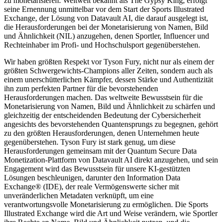
zu monetarisieren. Weltweit bekannt als The Gypsy King, erfolgt
seine Ernennung unmittelbar vor dem Start der Sports Illustrated
Exchange, der Lösung von Datavault AI, die darauf ausgelegt ist,
die Herausforderungen bei der Monetarisierung von Namen, Bild
und Ähnlichkeit (NIL) anzugehen, denen Sportler, Influencer und
Rechteinhaber im Profi- und Hochschulsport gegenüberstehen.
Wir haben größten Respekt vor Tyson Fury, nicht nur als einem der
größten Schwergewichts-Champions aller Zeiten, sondern auch als
einem unerschütterlichen Kämpfer, dessen Stärke und Authentizität
ihn zum perfekten Partner für die bevorstehenden
Herausforderungen machen. Das weltweite Bewusstsein für die
Monetarisierung von Namen, Bild und Ähnlichkeit zu schärfen und
gleichzeitig der entscheidenden Bedeutung der Cybersicherheit
angesichts des bevorstehenden Quantensprungs zu begegnen, gehört
zu den größten Herausforderungen, denen Unternehmen heute
gegenüberstehen. Tyson Fury ist stark genug, um diese
Herausforderungen gemeinsam mit der Quantum Secure Data
Monetization-Plattform von Datavault AI direkt anzugehen, und sein
Engagement wird das Bewusstsein für unsere KI-gestützten
Lösungen beschleunigen, darunter den Information Data
Exchange® (IDE), der reale Vermögenswerte sicher mit
unveränderlichen Metadaten verknüpft, um eine
verantwortungsvolle Monetarisierung zu ermöglichen. Die Sports
Illustrated Exchange wird die Art und Weise verändern, wie Sportler