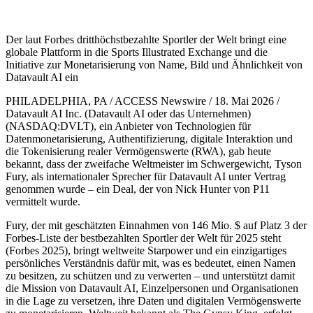
Der laut Forbes dritthöchstbezahlte Sportler der Welt bringt eine
globale Plattform in die Sports Illustrated Exchange und die
Initiative zur Monetarisierung von Name, Bild und Ähnlichkeit von
Datavault AI ein
PHILADELPHIA, PA / ACCESS Newswire / 18. Mai 2026 /
Datavault AI Inc. (Datavault AI oder das Unternehmen)
(NASDAQ:DVLT), ein Anbieter von Technologien für
Datenmonetarisierung, Authentifizierung, digitale Interaktion und
die Tokenisierung realer Vermögenswerte (RWA), gab heute
bekannt, dass der zweifache Weltmeister im Schwergewicht, Tyson
Fury, als internationaler Sprecher für Datavault AI unter Vertrag
genommen wurde – ein Deal, der von Nick Hunter von P11
vermittelt wurde.
Fury, der mit geschätzten Einnahmen von 146 Mio. $ auf Platz 3 der
Forbes-Liste der bestbezahlten Sportler der Welt für 2025 steht
(Forbes 2025), bringt weltweite Starpower und ein einzigartiges
persönliches Verständnis dafür mit, was es bedeutet, einen Namen
zu besitzen, zu schützen und zu verwerten – und unterstützt damit
die Mission von Datavault AI, Einzelpersonen und Organisationen
in die Lage zu versetzen, ihre Daten und digitalen Vermögenswerte