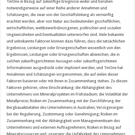
TinOne in Bezug auf zukünftige Ereignisse wider und beruhen
notwendigerweise auf einer Reihe anderer Annahmen und
Schätzungen, die zwar von der Geschäftsleitung als vernünftig
erachtet werden, aber von Natur aus bedeutenden geschäftlichen,
wirtschaftlichen, wettbewerbsbezogenen, politischen und sozialen
Ungewissheiten und Eventualitäten unterworfen sind. Viele bekannte
und unbekannte Faktoren können dazu führen, dass die tatsächlichen
Ergebnisse, Leistungen oder Errungenschaften wesentlich von den
Ergebnissen, Leistungen oder Errungenschaften abweichen, die in
solchen zukunftsgerichteten Aussagen oder zukunftsgerichteten
Informationen ausgedrückt oder impliziert werden, und TinOne hat
Annahmen und Schätzungen vorgenommen, die auf vielen dieser
Faktoren basieren oder mit ihnen in Zusammenhang stehen. Zu diesen
Faktoren gehören, ohne Einschränkung: die Abhängigkeit des
Unternehmens von Mineralprojekten im Frühstadium; die Volatilität der
Metallpreise; Risiken im Zusammenhang mit der Durchführung der
Bergbauaktivitäten des Unternehmens in Australien; Verzögerungen
bei der Regulierung, Zustimmung oder Genehmigung; Risiken im
Zusammenhang mit der Abhängigkeit vom Managementteam des
Unternehmens und externen Auftragnehmern; Risiken in Bezug auf
Mineralressourcen und -reserven; die Unfähigkeit des Unternehmens,