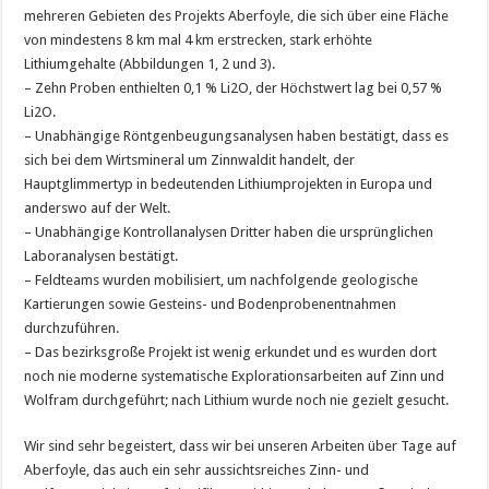
mehreren Gebieten des Projekts Aberfoyle, die sich über eine Fläche
von mindestens 8 km mal 4 km erstrecken, stark erhöhte
Lithiumgehalte (Abbildungen 1, 2 und 3).
– Zehn Proben enthielten 0,1 % Li2O, der Höchstwert lag bei 0,57 %
Li2O.
– Unabhängige Röntgenbeugungsanalysen haben bestätigt, dass es
sich bei dem Wirtsmineral um Zinnwaldit handelt, der
Hauptglimmertyp in bedeutenden Lithiumprojekten in Europa und
anderswo auf der Welt.
– Unabhängige Kontrollanalysen Dritter haben die ursprünglichen
Laboranalysen bestätigt.
– Feldteams wurden mobilisiert, um nachfolgende geologische
Kartierungen sowie Gesteins- und Bodenprobenentnahmen
durchzuführen.
– Das bezirksgroße Projekt ist wenig erkundet und es wurden dort
noch nie moderne systematische Explorationsarbeiten auf Zinn und
Wolfram durchgeführt; nach Lithium wurde noch nie gezielt gesucht.
Wir sind sehr begeistert, dass wir bei unseren Arbeiten über Tage auf
Aberfoyle, das auch ein sehr aussichtsreiches Zinn- und