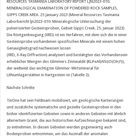
RESOURCES TASMANIA LABORATORY REPORT LJN2023-010.
MINERALOGICAL EXAMINATION OF POWDERED ROCK SAMPLES,
GIPPS CREEK AREA. 25 January 2023 (Mineral Resources Tasmania
Laborbericht ljn2023-010. Mineralogische Untersuchung der
pulverisierten Gesteinsproben, Gebiet Gipps Creek. 25. Januar 2023)
Die Röntgenbeugung (XRD) ist ein Verfahren, mit dem sich die in einer
Gesteinsprobe vorhandenen spezifischen Minerale mit einem hohen
Genauigkeitsgrad nachweisen lassen
(XRD, X-Ray Diffraction) analysiert und bestätigten das Vorhandensein
erheblicher Mengen des Glimmers Zinnwaldit {KLiFeAl(AlSi)O(OH,F)},
der weltweit das wichtigste Glimmer-Wirtsmineral für
Lithiumlagerstätten in Hartgestein ist (Tabelle 2).
Nächste Schritte
TinOne hat sein Feldteam mobilisiert, um geologische Kartierungen
und zusätzliche systematische und gezielte Gesteinsproben in den
bisher identifizierten Gebieten sowie in anderen Gebieten mit ähnlich
alteriertem Granit, die aus historischen Aufzeichnungen bekannt sind,
zu entnehmen. In diesen Gebieten werden gegenwärtig auch
Bodenproben entnommen, um das Ausmaß der anomalen