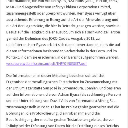
Informationen, die von Adrian Byass, B.Sc Hons (Geol), B.Econ, FSEG,
MAIG, und Angestellter von Infinity Lithium Corporation Limited,
zusammengestellt oder überprüft wurden. Herr Byass verfügt über
ausreichende Erfahrung in Bezug auf die Art der Mineralisierung und
die Art der Lagerstätte, die hier in Betracht gezogen werden, sowie in
Bezug auf die Tätigkeit, die er ausübt, um sich als sachkundige Person
gemäß der Definition des JORC-Codes, Ausgabe 2012, zu
qualifizieren. Herr Byass erklärt sich damit einverstanden, dass die auf
diesen Informationen basierenden Sachverhalte in der Form und im
Kontext, in dem sie erscheinen, in den Bericht aufgenommen werden.
wcsecure.weblink.com.au/pdf/INF/01983857.pdf
Die Informationen in dieser Mitteilung beziehen sich auf die
Ergebnisse der metallurgischen Testarbeiten im Zusammenhang mit
der Lithiumlagerstätte San José in Extremadura, Spanien, und basieren
auf den Informationen, die von Adrian Byass (als sachkundige Person)
und mit Unterstützung von David Valls von Extremadura Mining S.L.
zusammengestellt wurden. Er hat im Projektgebiet gearbeitet und die
Bohrungen, die Protokollierung, die Probenahme und die
Beaufsichtigung der metallurgischen Testarbeiten geleitet, die von
Infinity bei der Erfassung von Daten für die Erstellung dieses Berichts