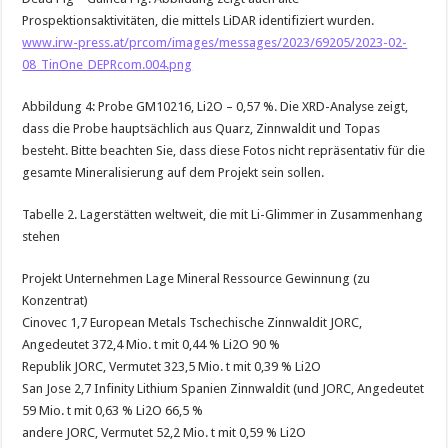
Prospektionsaktivitäten, die mittels LiDAR identifiziert wurden.
www.irw-press.at/prcom/images/messages/2023/69205/2023-02-
08_TinOne_DEPRcom.004.png
Abbildung 4: Probe GM10216, Li2O – 0,57 %. Die XRD-Analyse zeigt,
dass die Probe hauptsächlich aus Quarz, Zinnwaldit und Topas
besteht. Bitte beachten Sie, dass diese Fotos nicht repräsentativ für die
gesamte Mineralisierung auf dem Projekt sein sollen.
Tabelle 2. Lagerstätten weltweit, die mit Li-Glimmer in Zusammenhang
stehen
Projekt Unternehmen Lage Mineral Ressource Gewinnung (zu
Konzentrat)
Cinovec 1,7 European Metals Tschechische Zinnwaldit JORC,
Angedeutet 372,4 Mio. t mit 0,44 % Li2O 90 %
Republik JORC, Vermutet 323,5 Mio. t mit 0,39 % Li2O
San Jose 2,7 Infinity Lithium Spanien Zinnwaldit (und JORC, Angedeutet
59 Mio. t mit 0,63 % Li2O 66,5 %
andere JORC, Vermutet 52,2 Mio. t mit 0,59 % Li2O