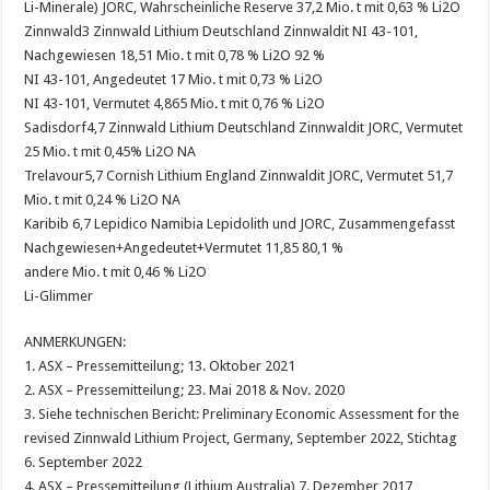
Li-Minerale) JORC, Wahrscheinliche Reserve 37,2 Mio. t mit 0,63 % Li2O
Zinnwald3 Zinnwald Lithium Deutschland Zinnwaldit NI 43-101,
Nachgewiesen 18,51 Mio. t mit 0,78 % Li2O 92 %
NI 43-101, Angedeutet 17 Mio. t mit 0,73 % Li2O
NI 43-101, Vermutet 4,865 Mio. t mit 0,76 % Li2O
Sadisdorf4,7 Zinnwald Lithium Deutschland Zinnwaldit JORC, Vermutet
25 Mio. t mit 0,45% Li2O NA
Trelavour5,7 Cornish Lithium England Zinnwaldit JORC, Vermutet 51,7
Mio. t mit 0,24 % Li2O NA
Karibib 6,7 Lepidico Namibia Lepidolith und JORC, Zusammengefasst
Nachgewiesen+Angedeutet+Vermutet 11,85 80,1 %
andere Mio. t mit 0,46 % Li2O
Li-Glimmer
ANMERKUNGEN:
1. ASX – Pressemitteilung; 13. Oktober 2021
2. ASX – Pressemitteilung; 23. Mai 2018 & Nov. 2020
3. Siehe technischen Bericht: Preliminary Economic Assessment for the
revised Zinnwald Lithium Project, Germany, September 2022, Stichtag
6. September 2022
4. ASX – Pressemitteilung (Lithium Australia) 7. Dezember 2017