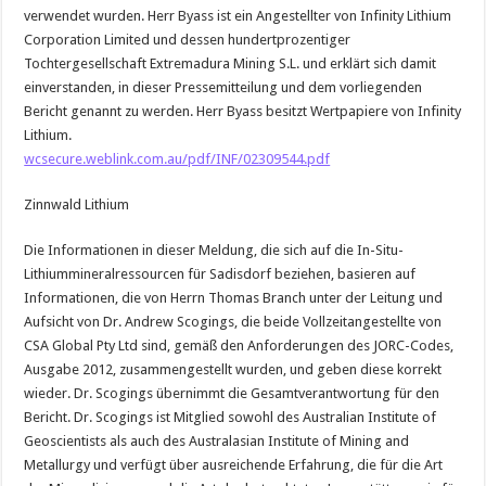
verwendet wurden. Herr Byass ist ein Angestellter von Infinity Lithium
Corporation Limited und dessen hundertprozentiger
Tochtergesellschaft Extremadura Mining S.L. und erklärt sich damit
einverstanden, in dieser Pressemitteilung und dem vorliegenden
Bericht genannt zu werden. Herr Byass besitzt Wertpapiere von Infinity
Lithium.
wcsecure.weblink.com.au/pdf/INF/02309544.pdf
Zinnwald Lithium
Die Informationen in dieser Meldung, die sich auf die In-Situ-
Lithiummineralressourcen für Sadisdorf beziehen, basieren auf
Informationen, die von Herrn Thomas Branch unter der Leitung und
Aufsicht von Dr. Andrew Scogings, die beide Vollzeitangestellte von
CSA Global Pty Ltd sind, gemäß den Anforderungen des JORC-Codes,
Ausgabe 2012, zusammengestellt wurden, und geben diese korrekt
wieder. Dr. Scogings übernimmt die Gesamtverantwortung für den
Bericht. Dr. Scogings ist Mitglied sowohl des Australian Institute of
Geoscientists als auch des Australasian Institute of Mining and
Metallurgy und verfügt über ausreichende Erfahrung, die für die Art