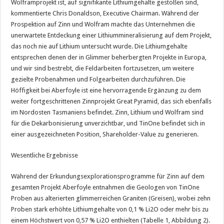
Wolframprojekt ist, auf signifikante Lithiumgehalte gestoßen sind,
kommentierte Chris Donaldson, Executive Chairman. Während der
Prospektion auf Zinn und Wolfram machte das Unternehmen die
unerwartete Entdeckung einer Lithiummineralisierung auf dem Projekt,
das noch nie auf Lithium untersucht wurde. Die Lithiumgehalte
entsprechen denen der in Glimmer beherbergten Projekte in Europa,
und wir sind bestrebt, die Feldarbeiten fortzusetzen, um weitere
gezielte Probenahmen und Folgearbeiten durchzuführen. Die
Höffigkeit bei Aberfoyle ist eine hervorragende Ergänzung zu dem
weiter fortgeschrittenen Zinnprojekt Great Pyramid, das sich ebenfalls
im Nordosten Tasmaniens befindet. Zinn, Lithium und Wolfram sind
für die Dekarbonisierung unverzichtbar, und TinOne befindet sich in
einer ausgezeichneten Position, Shareholder-Value zu generieren.
Wesentliche Ergebnisse
Während der Erkundungsexplorationsprogramme für Zinn auf dem
gesamten Projekt Aberfoyle entnahmen die Geologen von TinOne
Proben aus alterierten glimmerreichen Graniten (Greisen), wobei zehn
Proben stark erhöhte Lithiumgehalte von 0,1 % Li2O oder mehr bis zu
einem Höchstwert von 0,57 % Li2O enthielten (Tabelle 1, Abbildung 2).