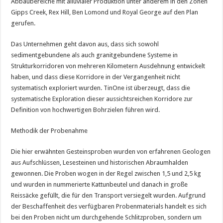
Abbaubereiche mit alluvialer Produktion unter anderem in den Zonen
Gipps Creek, Rex Hill, Ben Lomond und Royal George auf den Plan
gerufen.
Das Unternehmen geht davon aus, dass sich sowohl
sedimentgebundene als auch granitgebundene Systeme in
Strukturkorridoren von mehreren Kilometern Ausdehnung entwickelt
haben, und dass diese Korridore in der Vergangenheit nicht
systematisch exploriert wurden. TinOne ist überzeugt, dass die
systematische Exploration dieser aussichtsreichen Korridore zur
Definition von hochwertigen Bohrzielen führen wird.
Methodik der Probenahme
Die hier erwähnten Gesteinsproben wurden von erfahrenen Geologen
aus Aufschlüssen, Lesesteinen und historischen Abraumhalden
gewonnen. Die Proben wogen in der Regel zwischen 1,5 und 2,5 kg
und wurden in nummerierte Kattunbeutel und danach in große
Reissäcke gefüllt, die für den Transport versiegelt wurden. Aufgrund
der Beschaffenheit des verfügbaren Probenmaterials handelt es sich
bei den Proben nicht um durchgehende Schlitzproben, sondern um