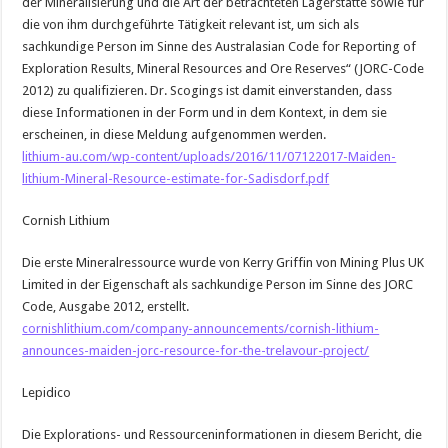
der Mineralisierung und die Art der betrachteten Lagerstätte sowie für
die von ihm durchgeführte Tätigkeit relevant ist, um sich als
sachkundige Person im Sinne des Australasian Code for Reporting of
Exploration Results, Mineral Resources and Ore Reserves“ (JORC-Code
2012) zu qualifizieren. Dr. Scogings ist damit einverstanden, dass
diese Informationen in der Form und in dem Kontext, in dem sie
erscheinen, in diese Meldung aufgenommen werden.
lithium-au.com/wp-content/uploads/2016/11/07122017-Maiden-
lithium-Mineral-Resource-estimate-for-Sadisdorf.pdf
Cornish Lithium
Die erste Mineralressource wurde von Kerry Griffin von Mining Plus UK
Limited in der Eigenschaft als sachkundige Person im Sinne des JORC
Code, Ausgabe 2012, erstellt.
cornishlithium.com/company-announcements/cornish-lithium-
announces-maiden-jorc-resource-for-the-trelavour-project/
Lepidico
Die Explorations- und Ressourceninformationen in diesem Bericht, die