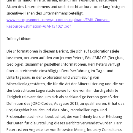
die Informationen erscheinen, erteilt. Herr Widenbar besitzt keine
Aktien des Unternehmens und und ist nicht an kurz- oder langfristigen
Incentive-Plänen des Unternehmens beteiligt.
www.europeanmet.com/wp-content/uploads/EMH-Cinovec-
Resource-Estimation-AIM-131021.pdf
Infinity Lithium
Die Informationen in diesem Bericht, die sich auf Explorationsziele
beziehen, beruhen auf den von Jeremy Peters, FAusIMM CP (Bergbau,
Geologie), zusammengestellten Informationen. Herr Peters verfügt
über ausreichende einschlägige Berufserfahrung im Tage- und
Untertagebau, in der Exploration und Erschließung von
Mineralienlagerstätten, die für die Art der Mineralisierung und die Art
der betrachteten Lagerstätte sowie für die von ihm durchgeführte
Tätigkeit relevant sind, um sich als sachkundige Person gemäß der
Definition des JORC-Codes, Ausgabe 2012, zu qualifizieren. Er hat das
Projektgebiet besucht und die Bohr-, Protokollierungs- und
Probenahmetechniken beobachtet, die von Infinity bei der Erhebung
der Daten für die Erstellung dieses Berichts verwendet wurden. Herr
Peters ist ein Angestellter von Snowden Mining Industry Consultants