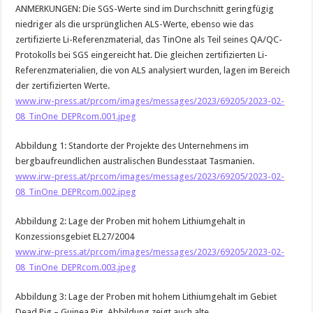
ANMERKUNGEN: Die SGS-Werte sind im Durchschnitt geringfügig
niedriger als die ursprünglichen ALS-Werte, ebenso wie das
zertifizierte Li-Referenzmaterial, das TinOne als Teil seines QA/QC-
Protokolls bei SGS eingereicht hat. Die gleichen zertifizierten Li-
Referenzmaterialien, die von ALS analysiert wurden, lagen im Bereich
der zertifizierten Werte.
www.irw-press.at/prcom/images/messages/2023/69205/2023-02-
08_TinOne_DEPRcom.001.jpeg
Abbildung 1: Standorte der Projekte des Unternehmens im
bergbaufreundlichen australischen Bundesstaat Tasmanien.
www.irw-press.at/prcom/images/messages/2023/69205/2023-02-
08_TinOne_DEPRcom.002.jpeg
Abbildung 2: Lage der Proben mit hohem Lithiumgehalt in
Konzessionsgebiet EL27/2004
www.irw-press.at/prcom/images/messages/2023/69205/2023-02-
08_TinOne_DEPRcom.003.jpeg
Abbildung 3: Lage der Proben mit hohem Lithiumgehalt im Gebiet
Dead Pig – Guinea Pig. Abbildung zeigt auch alte