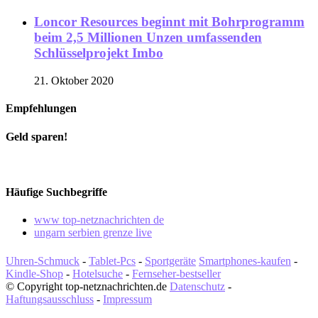
Loncor Resources beginnt mit Bohrprogramm
beim 2,5 Millionen Unzen umfassenden
Schlüsselprojekt Imbo
21. Oktober 2020
Empfehlungen
Geld sparen!
Häufige Suchbegriffe
www top-netznachrichten de
ungarn serbien grenze live
Uhren-Schmuck
-
Tablet-Pcs
-
Sportgeräte
Smartphones-kaufen
-
Kindle-Shop
-
Hotelsuche
-
Fernseher-bestseller
© Copyright top-netznachrichten.de
Datenschutz
-
Haftungsausschluss
-
Impressum