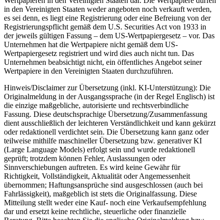
Wertpapieren in den Vereinigten Staaten dar. Die Wertpapiere dürfen
in den Vereinigten Staaten weder angeboten noch verkauft werden,
es sei denn, es liegt eine Registrierung oder eine Befreiung von der
Registrierungspflicht gemäß dem U.S. Securities Act von 1933 in
der jeweils gültigen Fassung – dem US-Wertpapiergesetz – vor. Das
Unternehmen hat die Wertpapiere nicht gemäß dem US-
Wertpapiergesetz registriert und wird dies auch nicht tun. Das
Unternehmen beabsichtigt nicht, ein öffentliches Angebot seiner
Wertpapiere in den Vereinigten Staaten durchzuführen.
Hinweis/Disclaimer zur Übersetzung (inkl. KI-Unterstützung): Die
Originalmeldung in der Ausgangssprache (in der Regel Englisch) ist
die einzige maßgebliche, autorisierte und rechtsverbindliche
Fassung. Diese deutschsprachige Übersetzung/Zusammenfassung
dient ausschließlich der leichteren Verständlichkeit und kann gekürzt
oder redaktionell verdichtet sein. Die Übersetzung kann ganz oder
teilweise mithilfe maschineller Übersetzung bzw. generativer KI
(Large Language Models) erfolgt sein und wurde redaktionell
geprüft; trotzdem können Fehler, Auslassungen oder
Sinnverschiebungen auftreten. Es wird keine Gewähr für
Richtigkeit, Vollständigkeit, Aktualität oder Angemessenheit
übernommen; Haftungsansprüche sind ausgeschlossen (auch bei
Fahrlässigkeit), maßgeblich ist stets die Originalfassung. Diese
Mitteilung stellt weder eine Kauf- noch eine Verkaufsempfehlung
dar und ersetzt keine rechtliche, steuerliche oder finanzielle