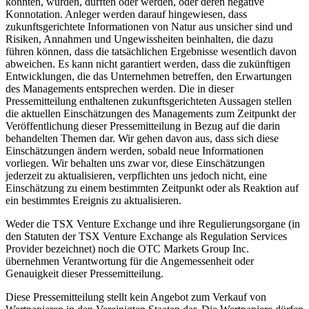
könnten, würden, dürften oder werden, oder deren negative
Konnotation. Anleger werden darauf hingewiesen, dass
zukunftsgerichtete Informationen von Natur aus unsicher sind und
Risiken, Annahmen und Ungewissheiten beinhalten, die dazu
führen können, dass die tatsächlichen Ergebnisse wesentlich davon
abweichen. Es kann nicht garantiert werden, dass die zukünftigen
Entwicklungen, die das Unternehmen betreffen, den Erwartungen
des Managements entsprechen werden. Die in dieser
Pressemitteilung enthaltenen zukunftsgerichteten Aussagen stellen
die aktuellen Einschätzungen des Managements zum Zeitpunkt der
Veröffentlichung dieser Pressemitteilung in Bezug auf die darin
behandelten Themen dar. Wir gehen davon aus, dass sich diese
Einschätzungen ändern werden, sobald neue Informationen
vorliegen. Wir behalten uns zwar vor, diese Einschätzungen
jederzeit zu aktualisieren, verpflichten uns jedoch nicht, eine
Einschätzung zu einem bestimmten Zeitpunkt oder als Reaktion auf
ein bestimmtes Ereignis zu aktualisieren.
Weder die TSX Venture Exchange und ihre Regulierungsorgane (in
den Statuten der TSX Venture Exchange als Regulation Services
Provider bezeichnet) noch die OTC Markets Group Inc.
übernehmen Verantwortung für die Angemessenheit oder
Genauigkeit dieser Pressemitteilung.
Diese Pressemitteilung stellt kein Angebot zum Verkauf von