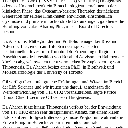
Therapeutics, Corp. (TSXV: TTI; OTCQX: TTIPF) (Thiogenesis
oder das Unternehmen), ein Biotechnologieunternehmen in der
klinischen Phase, das Cysteamin-basierte Therapien der nächsten
Generation für seltene Krankheiten entwickelt, einschließlich
Cystinose und primäre mitochondriale Erkrankungen, gab heute die
Berufung von Gilad Aharon, PhD, in sein Board of Directors
bekannt.
Dr. Aharon ist Mitbegründer und Portfoliomanager bei Rosalind
Advisors, Inc., einem auf Life Sciences spezialisierten
institutionellen Investor in Toronto. Die Ernennung erfolgte im
Anschluss an die Investition von Rosalind Advisors im Rahmen der
kürzlich abgeschlossenen nicht vermittelten Privatplatzierung von
Thiogenesis. Dr. Aharon besitzt einen Ph.D. in Biophysik und
Molekularbiologie der University of Toronto.
Gil verfügt über umfangreiche Erfahrungen und Wissen im Bereich
der Life Sciences und wir freuen uns darauf, gemeinsam die
Weiterentwicklung von TTI-0102 voranzutreiben, sagte Patrice
Rioux, Chief Executive Officer von Thiogenesis.
Dr. Aharon fügte hinzu: Thiogenesis verfolgt bei der Entwicklung
von TTI-0102 einen sehr disziplinierten Ansatz, mit einem klaren
Fokus auf sein fortgeschrittenes Cystinose-Programm, während die
Entwicklung im Bereich der primären mitochondrialen
Erkrankungen, einschließlich des Leigh-Syndrom-Spektrums, weiter