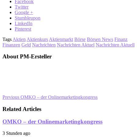
Facebook
Twitter
Google +
Stumbleupon
LinkedIn
Pinterest
Tags
Aktien
Aktienkurs
Aktienmarkt
Börse
Börsen News
Finanz
Finanzen
Geld
Nachrichten
Nachrichten Aktuel
Nachrichten Aktuell
About PM-Ersteller
Previous
OMKO – der Onlinemarketingkongress
Related Articles
OMKO – der Onlinemarketingkongress
3 Stunden ago