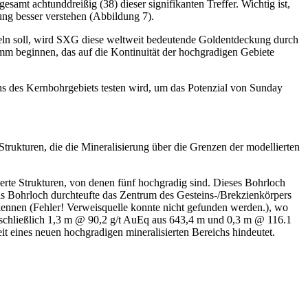
esamt achtunddreißig (38) dieser signifikanten Treffer. Wichtig ist,
rung besser verstehen (Abbildung 7).
eln soll, wird SXG diese weltweit bedeutende Goldentdeckung durch
amm beginnen, das auf die Kontinuität der hochgradigen Gebiete
hs des Kernbohrgebiets testen wird, um das Potenzial von Sunday
kturen, die die Mineralisierung über die Grenzen der modellierten
rte Strukturen, von denen fünf hochgradig sind. Dieses Bohrloch
Das Bohrloch durchteufte das Zentrum des Gesteins-/Brekzienkörpers
rkennen (Fehler! Verweisquelle konnte nicht gefunden werden.), wo
schließlich 1,3 m @ 90,2 g/t AuEq aus 643,4 m und 0,3 m @ 116.1
 eines neuen hochgradigen mineralisierten Bereichs hindeutet.