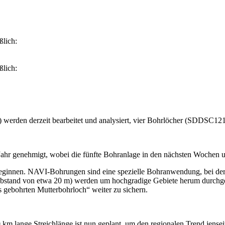
ßlich:
ßlich:
rden derzeit bearbeitet und analysiert, vier Bohrlöcher (SDDSC121W
hr genehmigt, wobei die fünfte Bohranlage in den nächsten Wochen und
nnen. NAVI-Bohrungen sind eine spezielle Bohranwendung, bei der 
Abstand von etwa 20 m) werden um hochgradige Gebiete herum durchge
 gebohrten Mutterbohrloch“ weiter zu sichern.
0 km lange Streichlänge ist nun geplant, um den regionalen Trend jense