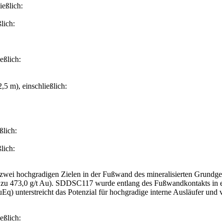
ießlich:
lich:
eßlich:
5 m), einschließlich:
ßlich:
lich:
ei hochgradigen Zielen in der Fußwand des mineralisierten Grundgebir
bis zu 473,0 g/t Au). SDDSC117 wurde entlang des Fußwandkontakts in e
q) unterstreicht das Potenzial für hochgradige interne Ausläufer und
eßlich: