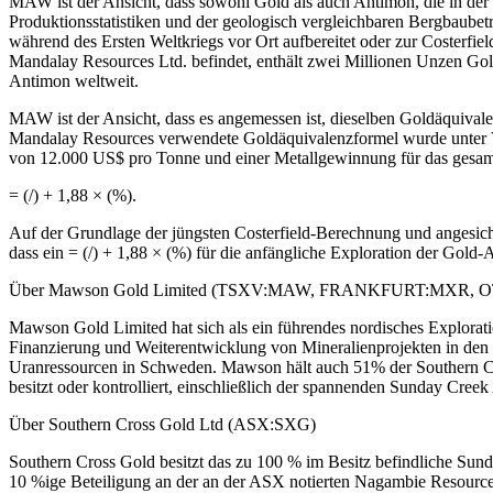
MAW ist der Ansicht, dass sowohl Gold als auch Antimon, die in der 
Produktionsstatistiken und der geologisch vergleichbaren Bergbaub
während des Ersten Weltkriegs vor Ort aufbereitet oder zur Costerfiel
Mandalay Resources Ltd. befindet, enthält zwei Millionen Unzen Go
Antimon weltweit.
MAW ist der Ansicht, dass es angemessen ist, dieselben Goldäquiva
Mandalay Resources verwendete Goldäquivalenzformel wurde unter V
von 12.000 US$ pro Tonne und einer Metallgewinnung für das gesamt
= (/) + 1,88 × (%).
Auf der Grundlage der jüngsten Costerfield-Berechnung und angesicht
dass ein = (/) + 1,88 × (%) für die anfängliche Exploration der Gol
Über Mawson Gold Limited (TSXV:MAW, FRANKFURT:MXR,
Mawson Gold Limited hat sich als ein führendes nordisches Explorati
Finanzierung und Weiterentwicklung von Mineralienprojekten in den 
Uranressourcen in Schweden. Mawson hält auch 51% der Southern Cros
besitzt oder kontrolliert, einschließlich der spannenden Sunday Cre
Über Southern Cross Gold Ltd (ASX:SXG)
Southern Cross Gold besitzt das zu 100 % im Besitz befindliche Sunday
10 %ige Beteiligung an der an der ASX notierten Nagambie Resourc