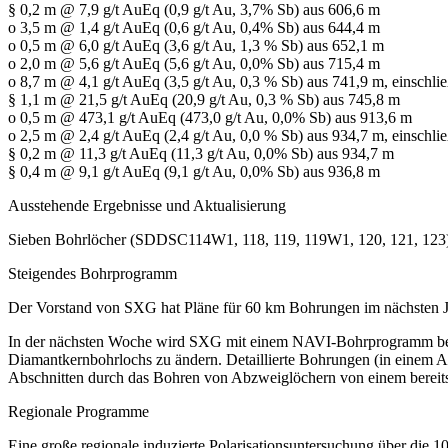
§ 0,2 m @ 7,9 g/t AuEq (0,9 g/t Au, 3,7% Sb) aus 606,6 m
o 3,5 m @ 1,4 g/t AuEq (0,6 g/t Au, 0,4% Sb) aus 644,4 m
o 0,5 m @ 6,0 g/t AuEq (3,6 g/t Au, 1,3 % Sb) aus 652,1 m
o 2,0 m @ 5,6 g/t AuEq (5,6 g/t Au, 0,0% Sb) aus 715,4 m
o 8,7 m @ 4,1 g/t AuEq (3,5 g/t Au, 0,3 % Sb) aus 741,9 m, einschlie
§ 1,1 m @ 21,5 g/t AuEq (20,9 g/t Au, 0,3 % Sb) aus 745,8 m
o 0,5 m @ 473,1 g/t AuEq (473,0 g/t Au, 0,0% Sb) aus 913,6 m
o 2,5 m @ 2,4 g/t AuEq (2,4 g/t Au, 0,0 % Sb) aus 934,7 m, einschlie
§ 0,2 m @ 11,3 g/t AuEq (11,3 g/t Au, 0,0% Sb) aus 934,7 m
§ 0,4 m @ 9,1 g/t AuEq (9,1 g/t Au, 0,0% Sb) aus 936,8 m
Ausstehende Ergebnisse und Aktualisierung
Sieben Bohrlöcher (SDDSC114W1, 118, 119, 119W1, 120, 121, 123) we
Steigendes Bohrprogramm
Der Vorstand von SXG hat Pläne für 60 km Bohrungen im nächsten Ja
In der nächsten Woche wird SXG mit einem NAVI-Bohrprogramm begi
Diamantkernbohrlochs zu ändern. Detaillierte Bohrungen (in einem 
Abschnitten durch das Bohren von Abzweiglöchern von einem bereits
Regionale Programme
Eine große regionale induzierte Polarisationsuntersuchung über die 1