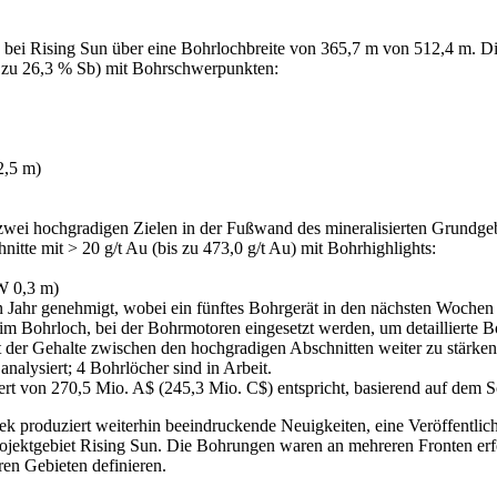
bei Rising Sun über eine Bohrlochbreite von 365,7 m von 512,4 m. Die
is zu 26,3 % Sb) mit Bohrschwerpunkten:
2,5 m)
ei hochgradigen Zielen in der Fußwand des mineralisierten Grundgebir
nitte mit > 20 g/t Au (bis zu 473,0 g/t Au) mit Bohrhighlights:
W 0,3 m)
ahr genehmigt, wobei ein fünftes Bohrgerät in den nächsten Wochen u
m Bohrloch, bei der Bohrmotoren eingesetzt werden, um detaillierte 
t der Gehalte zwischen den hochgradigen Abschnitten weiter zu stärken
nalysiert; 4 Bohrlöcher sind in Arbeit.
rt von 270,5 Mio. A$ (245,3 Mio. C$) entspricht, basierend auf dem
produziert weiterhin beeindruckende Neuigkeiten, eine Veröffentlichu
jektgebiet Rising Sun. Die Bohrungen waren an mehreren Fronten erfol
ren Gebieten definieren.