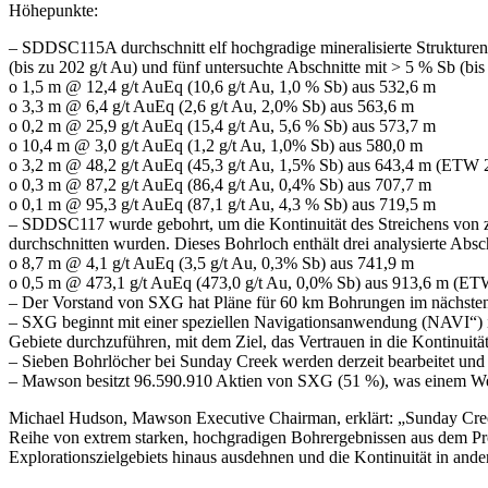
Höhepunkte:
– SDDSC115A durchschnitt elf hochgradige mineralisierte Strukturen 
(bis zu 202 g/t Au) und fünf untersuchte Abschnitte mit > 5 % Sb (b
o 1,5 m @ 12,4 g/t AuEq (10,6 g/t Au, 1,0 % Sb) aus 532,6 m
o 3,3 m @ 6,4 g/t AuEq (2,6 g/t Au, 2,0% Sb) aus 563,6 m
o 0,2 m @ 25,9 g/t AuEq (15,4 g/t Au, 5,6 % Sb) aus 573,7 m
o 10,4 m @ 3,0 g/t AuEq (1,2 g/t Au, 1,0% Sb) aus 580,0 m
o 3,2 m @ 48,2 g/t AuEq (45,3 g/t Au, 1,5% Sb) aus 643,4 m (ETW 
o 0,3 m @ 87,2 g/t AuEq (86,4 g/t Au, 0,4% Sb) aus 707,7 m
o 0,1 m @ 95,3 g/t AuEq (87,1 g/t Au, 4,3 % Sb) aus 719,5 m
– SDDSC117 wurde gebohrt, um die Kontinuität des Streichens von zw
durchschnitten wurden. Dieses Bohrloch enthält drei analysierte Absch
o 8,7 m @ 4,1 g/t AuEq (3,5 g/t Au, 0,3% Sb) aus 741,9 m
o 0,5 m @ 473,1 g/t AuEq (473,0 g/t Au, 0,0% Sb) aus 913,6 m (ET
– Der Vorstand von SXG hat Pläne für 60 km Bohrungen im nächsten J
– SXG beginnt mit einer speziellen Navigationsanwendung (NAVI“) i
Gebiete durchzuführen, mit dem Ziel, das Vertrauen in die Kontinuitä
– Sieben Bohrlöcher bei Sunday Creek werden derzeit bearbeitet und a
– Mawson besitzt 96.590.910 Aktien von SXG (51 %), was einem We
Michael Hudson, Mawson Executive Chairman, erklärt: „Sunday Creek 
Reihe von extrem starken, hochgradigen Bohrergebnissen aus dem Pro
Explorationszielgebiets hinaus ausdehnen und die Kontinuität in ande