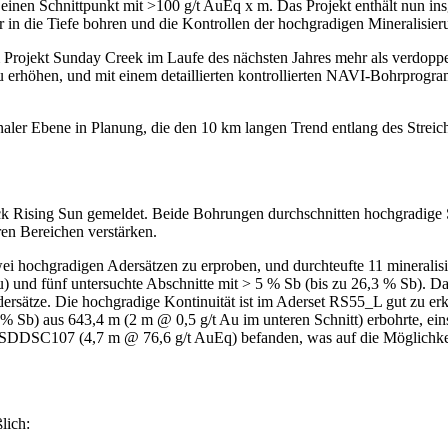
s einen Schnittpunkt mit >100 g/t AuEq x m. Das Projekt enthält nun insg
ir in die Tiefe bohren und die Kontrollen der hochgradigen Mineralisie
Projekt Sunday Creek im Laufe des nächsten Jahres mehr als verdopp
u erhöhen, und mit einem detaillierten kontrollierten NAVI-Bohrprogr
naler Ebene in Planung, die den 10 km langen Trend entlang des Streic
sing Sun gemeldet. Beide Bohrungen durchschnitten hochgradige Stru
ren Bereichen verstärken.
hochgradigen Adersätzen zu erproben, und durchteufte 11 mineralisie
 Au) und fünf untersuchte Abschnitte mit > 5 % Sb (bis zu 26,3 % Sb). 
Adersätze. Die hochgradige Kontinuität ist im Aderset RS55_L gut zu e
b) aus 643,4 m (2 m @ 0,5 g/t Au im unteren Schnitt) erbohrte, ein
 SDDSC107 (4,7 m @ 76,6 g/t AuEq) befanden, was auf die Möglichkeit
lich: