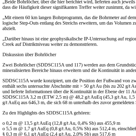
„Beide Bohrlöcher, über die hier berichtet wird, lieferten auch jeweil
dass die Häufigkeit dieser signifikanten Treffer weiter zunimmt, da w
„Mit einem 60 km langen Bohrprogramm, das die Bohrmeter auf dem 
logische Step-Outs entlang des Streichs erweitern, um das Volumen z
abzielt.
„Darüber hinaus ist eine geophysikalische IP-Untersuchung auf regio
Creek auf Distriktniveau weiter zu demonstrieren.
Diskussion über Bohrlöcher
Zwei Bohrlöcher (SDDSC115A und 117) werden aus dem Grundstück Ri
mineralisierten Bereiche hinaus erweitern und die Kontinuität in ande
SDDSC115A wurde konzipiert, um die Position der Fußwand von zwei 
enthält sechs untersuchte Abschnitte mit > 50 g/t Au (bis zu 202 g/t
und lieferte Informationen über die Kontinuität in der Ebene der 11 
SDDSC115A 3,2 m (ETW 2,5 m) @ 48,2 g/t AuEq (45,3 g/t Au, 1,5 % S
g/t AuEq aus 646,3 m, die sich 68 m unterhalb des zuvor gemeldeten
Zu den Highlights des SDDSC115A gehören:
o 0,2 m @ 13,5 g/t AuEq (12,8 g/t Au, 0,4% Sb) aus 455,9 m
o 5,5 m @ 1,7 g/t AuEq (0,8 g/t Au, 0,5% Sb) aus 512,4 m, einschließ
§ 0,3 m @ 6,1 g/t AuEq (2,4 g/t Au, 2,0% Sb) aus 517,6 m