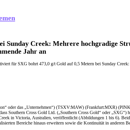
hemen
bei Sunday Creek: Mehrere hochgradige Str
mmende Jahr an
iviert
für SXG bohrt 473,0 g/t Gold auf 0,5 Metern bei Sunday Creek: 
awson“ oder das „Unternehmen“) (TSXV:MAW) (Frankfurt:MXR) (
 dass Southern Cross Gold Ltd. („Southern Cross Gold“ oder „SXG“) 
ek in Victoria, Australien, veröffentlicht (Abbildungen 1 bis 6). Bei
lisierten Bereiche hinaus erweitern sowie die Kontinuität in anderen Be