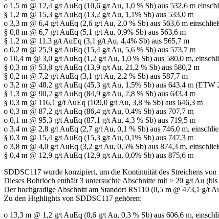
o 1,5 m @ 12,4 g/t AuEq (10,6 g/t Au, 1,0 % Sb) aus 532,6 m einschl
§ 1,2 m @ 15,3 g/t AuEq (13,2 g/t Au, 1,1% Sb) aus 533,0 m
o 3,3 m @ 6,4 g/t AuEq (2,6 g/t Au, 2,0 % Sb) aus 563,6 m einschließ
§ 0,8 m @ 6,7 g/t AuEq (5,1 g/t Au, 0,9% Sb) aus 563,6 m
§ 1,2 m @ 11,3 g/t AuEq (3,1 g/t Au, 4,4% Sb) aus 565,7 m
o 0,2 m @ 25,9 g/t AuEq (15,4 g/t Au, 5,6 % Sb) aus 573,7 m
o 10,4 m @ 3,0 g/t AuEq (1,2 g/t Au, 1,0 % Sb) aus 580,0 m, einschli
§ 0,3 m @ 53,8 g/t AuEq (13,9 g/t Au, 21,2 % Sb) aus 580,2 m
§ 0,2 m @ 7,2 g/t AuEq (3,1 g/t Au, 2,2 % Sb) aus 587,7 m
o 3,2 m @ 48,2 g/t AuEq (45,3 g/t Au, 1,5% Sb) aus 643,4 m (ETW 2,
§ 1,3 m @ 90,2 g/t AuEq (84,9 g/t Au, 2,8 % Sb) aus 643,4 m
§ 0,3 m @ 116,1 g/t AuEq (109,0 g/t Au, 3,8 % Sb) aus 646,3 m
o 0,3 m @ 87,2 g/t AuEq (86,4 g/t Au, 0,4% Sb) aus 707,7 m
o 0,1 m @ 95,3 g/t AuEq (87,1 g/t Au, 4,3 % Sb) aus 719,5 m
o 3,4 m @ 2,8 g/t AuEq (2,7 g/t Au, 0,1 % Sb) aus 746,0 m, einschlie
§ 0,3 m @ 15,4 g/t AuEq (15,3 g/t Au, 0,1% Sb) aus 747,3 m
o 3,8 m @ 4,0 g/t AuEq (3,2 g/t Au, 0,5% Sb) aus 874,3 m, einschließ
§ 0,4 m @ 12,9 g/t AuEq (12,9 g/t Au, 0,0% Sb) aus 875,6 m
SDDSC117 wurde konzipiert, um die Kontinuität des Streichens von zw
Dieses Bohrloch enthält 3 untersuchte Abschnitte mit > 20 g/t Au (
Der hochgradige Abschnitt am Standort RS110 (0,5 m @ 473,1 g/t AuE
Zu den Highlights von SDDSC117 gehören:
o 13,3 m @ 1,2 g/t AuEq (0,6 g/t Au, 0,3 % Sb) aus 606,6 m, einschli