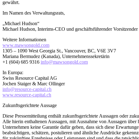
gewährt.
Im Namen des Verwaltungsrats,
„Michael Hudson“
Michael Hudson, Interims-CEO und geschäftsführender Vorsitzender
Weitere Informationen
www.mawsongold.com
1305 – 1090 West Georgia St., Vancouver, BC, V6E 3V7
Mariana Bermudez (Kanada), Unternehmenssekretärin
+1 (604) 685 9316
info@mawsongold.com
In Europa:
Swiss Resource Capital AG
Jochen Staiger & Marc Ollinger
info@resource-capital.ch
www.resource-capital.ch
Zukunftsgerichtete Aussage
Diese Pressemitteilung enthält zukunftsgerichtete Aussagen oder zuk
Alle hierin enthaltenen Aussagen, mit Ausnahme von Aussagen über h
Unternehmen keine Garantie dafür geben, dass sich diese Erwartungen
beabsichtigen, schätzen, postulieren und ähnliche Ausdrücke gekennz
für zukünftige Ergebnisse oder Leistungen sind und dass die tatsäch