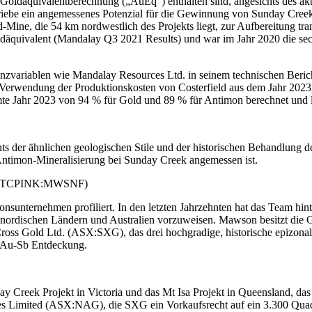
Goldäquivalentberechnung („AuEq“) enthalten sind, angesichts des akt
etriebe ein angemessenes Potenzial für die Gewinnung von Sunday Cre
d-Mine, die 54 km nordwestlich des Projekts liegt, zur Aufbereitung tra
ldäquivalent (Mandalay Q3 2021 Results) und war im Jahr 2020 die se
lenzvariablen wie Mandalay Resources Ltd. in seinem technischen Be
erwendung der Produktionskosten von Costerfield aus dem Jahr 2023,
e Jahr 2023 von 94 % für Gold und 89 % für Antimon berechnet und la
s der ähnlichen geologischen Stile und der historischen Behandlung d
d-Antimon-Mineralisierung bei Sunday Creek angemessen ist.
 OTCPINK:MWSNF)
onsunternehmen profiliert. In den letzten Jahrzehnten hat das Team hi
nordischen Ländern und Australien vorzuweisen. Mawson besitzt die Go
s Gold Ltd. (ASX:SXG), das drei hochgradige, historische epizonale 
ek Au-Sb Entdeckung.
 Creek Projekt in Victoria und das Mt Isa Projekt in Queensland, das Re
es Limited (ASX:NAG), die SXG ein Vorkaufsrecht auf ein 3.300 Quad