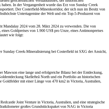
uellen geochemischen Verständnisses, der historischen
ek haben. In der Vergangenheit wurde das Erz von Sunday Creek
nsportiert. Der Costerfield-Minenkorridor, der sich nun im Besitz von
chsthöchste Untertagemine der Welt und ein Top-5-Produzent von
richt Mandalay 2024 vom 28. März 2024 zu verwenden. Die von
 eines Goldpreises von 1.900 US$ pro Unze, eines Antimonpreises
utet wie folgt:
er Sunday Creek-Mineralisierung bei Costerfield ist SXG der Ansicht,
nter Mawson eine lange und erfolgreiche Bilanz bei der Entdeckung,
ldentdeckung Skellefteå North und ein Portfolio an historischen
Goldfelder mit einer Länge von 470 km2 in Victoria, Australien,
dcastle Joint Venture in Victoria, Australien, und eine strategische
ratkilometer großes Grundstückspaket von NAG in Victoria