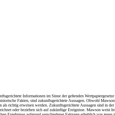
unftsgerichtete Informationen im Sinne der geltenden Wertpapiergesetz
istorische Fakten, sind zukunftsgerichtete Aussagen. Obwohl Mawson de
 als richtig erweisen werden. Zukunftsgerichtete Aussagen sind in der
eichnet oder beziehen sich auf zukünftige Ereignisse. Mawson weist Inv
lichen Ergebnisse aufgrund verschiedener Faktoren erheblich von jenen 