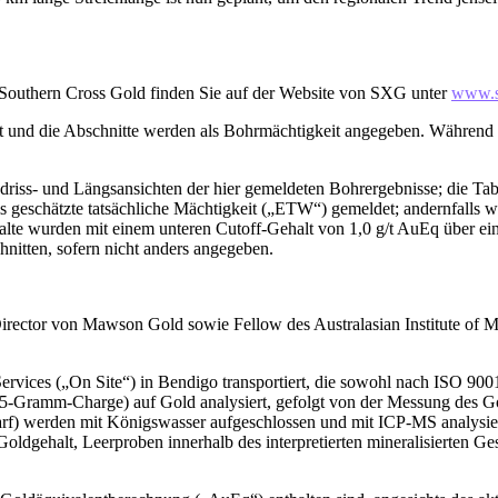
Southern Cross Gold finden Sie auf der Website von SXG unter
www.s
 und die Abschnitte werden als Bohrmächtigkeit angegeben. Während z
driss- und Längsansichten der hier gemeldeten Bohrergebnisse; die Tab
 als geschätzte tatsächliche Mächtigkeit („ETW“) gemeldet; andernfalls
halte wurden mit einem unteren Cutoff-Gehalt von 1,0 g/t AuEq über e
hnitten, sofern nicht anders angegeben.
rector von Mawson Gold sowie Fellow des Australasian Institute of Min
rvices („On Site“) in Bendigo transportiert, die sowohl nach ISO 90
25-Gramm-Charge) auf Gold analysiert, gefolgt von der Messung des 
f) werden mit Königswasser aufgeschlossen und mit ICP-MS analysi
Goldgehalt, Leerproben innerhalb des interpretierten mineralisierten G