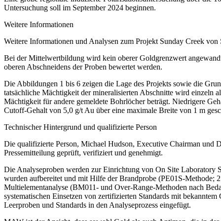
Untersuchung soll im September 2024 beginnen.
Weitere Informationen
Weitere Informationen und Analysen zum Projekt Sunday Creek von 
Bei der Mittelwertbildung wird kein oberer Goldgrenzwert angewandt
oberen Abschneidens der Proben bewertet werden.
Die Abbildungen 1 bis 6 zeigen die Lage des Projekts sowie die Grun
tatsächliche Mächtigkeit der mineralisierten Abschnitte wird einzeln
Mächtigkeit für andere gemeldete Bohrlöcher beträgt. Niedrigere Ge
Cutoff-Gehalt von 5,0 g/t Au über eine maximale Breite von 1 m gesc
Technischer Hintergrund und qualifizierte Person
Die qualifizierte Person, Michael Hudson, Executive Chairman und Di
Pressemitteilung geprüft, verifiziert und genehmigt.
Die Analyseproben werden zur Einrichtung von On Site Laboratory Se
wurden aufbereitet und mit Hilfe der Brandprobe (PE01S-Methode; 
Multielementanalyse (BM011- und Over-Range-Methoden nach Bedar
systematischen Einsetzen von zertifizierten Standards mit bekanntem 
Leerproben und Standards in den Analyseprozess eingefügt.