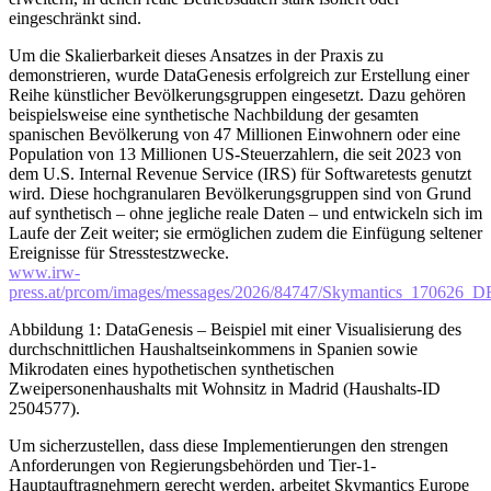
eingeschränkt sind.
Um die Skalierbarkeit dieses Ansatzes in der Praxis zu
demonstrieren, wurde DataGenesis erfolgreich zur Erstellung einer
Reihe künstlicher Bevölkerungsgruppen eingesetzt. Dazu gehören
beispielsweise eine synthetische Nachbildung der gesamten
spanischen Bevölkerung von 47 Millionen Einwohnern oder eine
Population von 13 Millionen US-Steuerzahlern, die seit 2023 von
dem U.S. Internal Revenue Service (IRS) für Softwaretests genutzt
wird. Diese hochgranularen Bevölkerungsgruppen sind von Grund
auf synthetisch – ohne jegliche reale Daten – und entwickeln sich im
Laufe der Zeit weiter; sie ermöglichen zudem die Einfügung seltener
Ereignisse für Stresstestzwecke.
www.irw-
press.at/prcom/images/messages/2026/84747/Skymantics_170626_
Abbildung 1: DataGenesis – Beispiel mit einer Visualisierung des
durchschnittlichen Haushaltseinkommens in Spanien sowie
Mikrodaten eines hypothetischen synthetischen
Zweipersonenhaushalts mit Wohnsitz in Madrid (Haushalts-ID
2504577).
Um sicherzustellen, dass diese Implementierungen den strengen
Anforderungen von Regierungsbehörden und Tier-1-
Hauptauftragnehmern gerecht werden, arbeitet Skymantics Europe