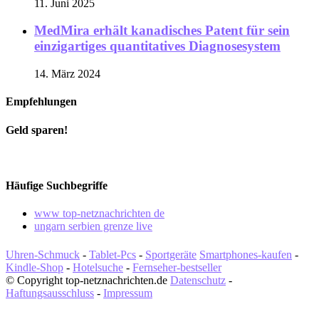
11. Juni 2025
MedMira erhält kanadisches Patent für sein
einzigartiges quantitatives Diagnosesystem
14. März 2024
Empfehlungen
Geld sparen!
Häufige Suchbegriffe
www top-netznachrichten de
ungarn serbien grenze live
Uhren-Schmuck
-
Tablet-Pcs
-
Sportgeräte
Smartphones-kaufen
-
Kindle-Shop
-
Hotelsuche
-
Fernseher-bestseller
© Copyright top-netznachrichten.de
Datenschutz
-
Haftungsausschluss
-
Impressum