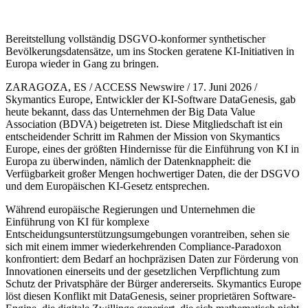
Bereitstellung vollständig DSGVO-konformer synthetischer
Bevölkerungsdatensätze, um ins Stocken geratene KI-Initiativen in
Europa wieder in Gang zu bringen.
ZARAGOZA, ES / ACCESS Newswire / 17. Juni 2026 /
Skymantics Europe, Entwickler der KI-Software DataGenesis, gab
heute bekannt, dass das Unternehmen der Big Data Value
Association (BDVA) beigetreten ist. Diese Mitgliedschaft ist ein
entscheidender Schritt im Rahmen der Mission von Skymantics
Europe, eines der größten Hindernisse für die Einführung von KI in
Europa zu überwinden, nämlich der Datenknappheit: die
Verfügbarkeit großer Mengen hochwertiger Daten, die der DSGVO
und dem Europäischen KI-Gesetz entsprechen.
Während europäische Regierungen und Unternehmen die
Einführung von KI für komplexe
Entscheidungsunterstützungsumgebungen vorantreiben, sehen sie
sich mit einem immer wiederkehrenden Compliance-Paradoxon
konfrontiert: dem Bedarf an hochpräzisen Daten zur Förderung von
Innovationen einerseits und der gesetzlichen Verpflichtung zum
Schutz der Privatsphäre der Bürger andererseits. Skymantics Europe
löst diesen Konflikt mit DataGenesis, seiner proprietären Software-