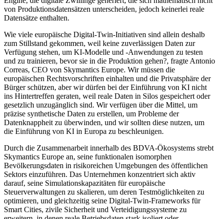
Engine, die digitale Zwillinge generiert, die sich mathematisch nicht
von Produktionsdatensätzen unterscheiden, jedoch keinerlei reale
Datensätze enthalten.
Wie viele europäische Digital-Twin-Initiativen sind allein deshalb
zum Stillstand gekommen, weil keine zuverlässigen Daten zur
Verfügung stehen, um KI-Modelle und -Anwendungen zu testen
und zu trainieren, bevor sie in die Produktion gehen?, fragte Antonio
Correas, CEO von Skymantics Europe. Wir müssen die
europäischen Rechtsvorschriften einhalten und die Privatsphäre der
Bürger schützen, aber wir dürfen bei der Einführung von KI nicht
ins Hintertreffen geraten, weil reale Daten in Silos gespeichert oder
gesetzlich unzugänglich sind. Wir verfügen über die Mittel, um
präzise synthetische Daten zu erstellen, um Probleme der
Datenknappheit zu überwinden, und wir sollten diese nutzen, um
die Einführung von KI in Europa zu beschleunigen.
Durch die Zusammenarbeit innerhalb des BDVA-Ökosystems strebt
Skymantics Europe an, seine funktionalen isomorphen
Bevölkerungsdaten in risikoreichen Umgebungen des öffentlichen
Sektors einzuführen. Das Unternehmen konzentriert sich aktiv
darauf, seine Simulationskapazitäten für europäische
Steuerverwaltungen zu skalieren, um deren Testmöglichkeiten zu
optimieren, und gleichzeitig seine Digital-Twin-Frameworks für
Smart Cities, zivile Sicherheit und Verteidigungssysteme zu
erweitern, in denen reale Betriebsdaten stark isoliert oder