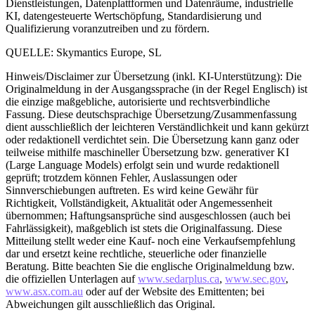
Dienstleistungen, Datenplattformen und Datenräume, industrielle
KI, datengesteuerte Wertschöpfung, Standardisierung und
Qualifizierung voranzutreiben und zu fördern.
QUELLE: Skymantics Europe, SL
Hinweis/Disclaimer zur Übersetzung (inkl. KI-Unterstützung): Die
Originalmeldung in der Ausgangssprache (in der Regel Englisch) ist
die einzige maßgebliche, autorisierte und rechtsverbindliche
Fassung. Diese deutschsprachige Übersetzung/Zusammenfassung
dient ausschließlich der leichteren Verständlichkeit und kann gekürzt
oder redaktionell verdichtet sein. Die Übersetzung kann ganz oder
teilweise mithilfe maschineller Übersetzung bzw. generativer KI
(Large Language Models) erfolgt sein und wurde redaktionell
geprüft; trotzdem können Fehler, Auslassungen oder
Sinnverschiebungen auftreten. Es wird keine Gewähr für
Richtigkeit, Vollständigkeit, Aktualität oder Angemessenheit
übernommen; Haftungsansprüche sind ausgeschlossen (auch bei
Fahrlässigkeit), maßgeblich ist stets die Originalfassung. Diese
Mitteilung stellt weder eine Kauf- noch eine Verkaufsempfehlung
dar und ersetzt keine rechtliche, steuerliche oder finanzielle
Beratung. Bitte beachten Sie die englische Originalmeldung bzw.
die offiziellen Unterlagen auf
www.sedarplus.ca
,
www.sec.gov
,
www.asx.com.au
oder auf der Website des Emittenten; bei
Abweichungen gilt ausschließlich das Original.