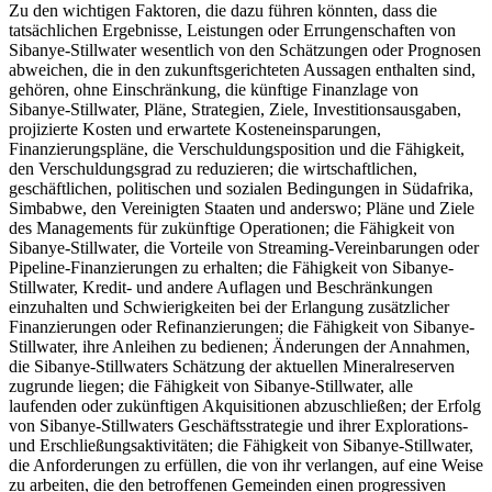
Zu den wichtigen Faktoren, die dazu führen könnten, dass die
tatsächlichen Ergebnisse, Leistungen oder Errungenschaften von
Sibanye-Stillwater wesentlich von den Schätzungen oder Prognosen
abweichen, die in den zukunftsgerichteten Aussagen enthalten sind,
gehören, ohne Einschränkung, die künftige Finanzlage von
Sibanye-Stillwater, Pläne, Strategien, Ziele, Investitionsausgaben,
projizierte Kosten und erwartete Kosteneinsparungen,
Finanzierungspläne, die Verschuldungsposition und die Fähigkeit,
den Verschuldungsgrad zu reduzieren; die wirtschaftlichen,
geschäftlichen, politischen und sozialen Bedingungen in Südafrika,
Simbabwe, den Vereinigten Staaten und anderswo; Pläne und Ziele
des Managements für zukünftige Operationen; die Fähigkeit von
Sibanye-Stillwater, die Vorteile von Streaming-Vereinbarungen oder
Pipeline-Finanzierungen zu erhalten; die Fähigkeit von Sibanye-
Stillwater, Kredit- und andere Auflagen und Beschränkungen
einzuhalten und Schwierigkeiten bei der Erlangung zusätzlicher
Finanzierungen oder Refinanzierungen; die Fähigkeit von Sibanye-
Stillwater, ihre Anleihen zu bedienen; Änderungen der Annahmen,
die Sibanye-Stillwaters Schätzung der aktuellen Mineralreserven
zugrunde liegen; die Fähigkeit von Sibanye-Stillwater, alle
laufenden oder zukünftigen Akquisitionen abzuschließen; der Erfolg
von Sibanye-Stillwaters Geschäftsstrategie und ihrer Explorations-
und Erschließungsaktivitäten; die Fähigkeit von Sibanye-Stillwater,
die Anforderungen zu erfüllen, die von ihr verlangen, auf eine Weise
zu arbeiten, die den betroffenen Gemeinden einen progressiven