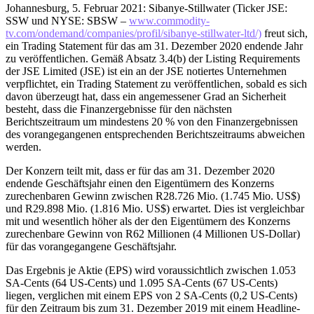
Johannesburg, 5. Februar 2021: Sibanye-Stillwater (Ticker JSE:
SSW und NYSE: SBSW –
www.commodity-
tv.com/ondemand/companies/profil/sibanye-stillwater-ltd/)
freut sich,
ein Trading Statement für das am 31. Dezember 2020 endende Jahr
zu veröffentlichen. Gemäß Absatz 3.4(b) der Listing Requirements
der JSE Limited (JSE) ist ein an der JSE notiertes Unternehmen
verpflichtet, ein Trading Statement zu veröffentlichen, sobald es sich
davon überzeugt hat, dass ein angemessener Grad an Sicherheit
besteht, dass die Finanzergebnisse für den nächsten
Berichtszeitraum um mindestens 20 % von den Finanzergebnissen
des vorangegangenen entsprechenden Berichtszeitraums abweichen
werden.
Der Konzern teilt mit, dass er für das am 31. Dezember 2020
endende Geschäftsjahr einen den Eigentümern des Konzerns
zurechenbaren Gewinn zwischen R28.726 Mio. (1.745 Mio. US$)
und R29.898 Mio. (1.816 Mio. US$) erwartet. Dies ist vergleichbar
mit und wesentlich höher als der den Eigentümern des Konzerns
zurechenbare Gewinn von R62 Millionen (4 Millionen US-Dollar)
für das vorangegangene Geschäftsjahr.
Das Ergebnis je Aktie (EPS) wird voraussichtlich zwischen 1.053
SA-Cents (64 US-Cents) und 1.095 SA-Cents (67 US-Cents)
liegen, verglichen mit einem EPS von 2 SA-Cents (0,2 US-Cents)
für den Zeitraum bis zum 31. Dezember 2019 mit einem Headline-