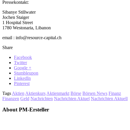
Pressekontakt:
Sibanye Stillwater
Jochen Staiger
1 Hospital Street
1780 Westonaria, Libanon
email : info@resource-capital.ch
Share
Facebook
Twitter
Google +
Stumbleupon
LinkedIn
Pinterest
Tags
Aktien
Aktienkurs
Aktienmarkt
Börse
Börsen News
Finanz
Finanzen
Geld
Nachrichten
Nachrichten Aktuel
Nachrichten Aktuell
About PM-Ersteller