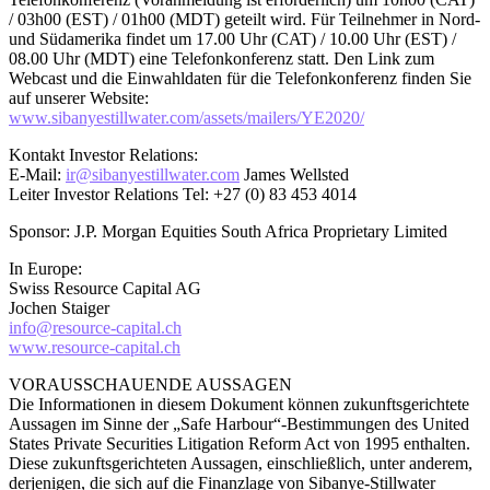
/ 03h00 (EST) / 01h00 (MDT) geteilt wird. Für Teilnehmer in Nord-
und Südamerika findet um 17.00 Uhr (CAT) / 10.00 Uhr (EST) /
08.00 Uhr (MDT) eine Telefonkonferenz statt. Den Link zum
Webcast und die Einwahldaten für die Telefonkonferenz finden Sie
auf unserer Website:
www.sibanyestillwater.com/assets/mailers/YE2020/
Kontakt Investor Relations:
E-Mail:
ir@sibanyestillwater.com
James Wellsted
Leiter Investor Relations Tel: +27 (0) 83 453 4014
Sponsor: J.P. Morgan Equities South Africa Proprietary Limited
In Europe:
Swiss Resource Capital AG
Jochen Staiger
info@resource-capital.ch
www.resource-capital.ch
VORAUSSCHAUENDE AUSSAGEN
Die Informationen in diesem Dokument können zukunftsgerichtete
Aussagen im Sinne der „Safe Harbour“-Bestimmungen des United
States Private Securities Litigation Reform Act von 1995 enthalten.
Diese zukunftsgerichteten Aussagen, einschließlich, unter anderem,
derjenigen, die sich auf die Finanzlage von Sibanye-Stillwater