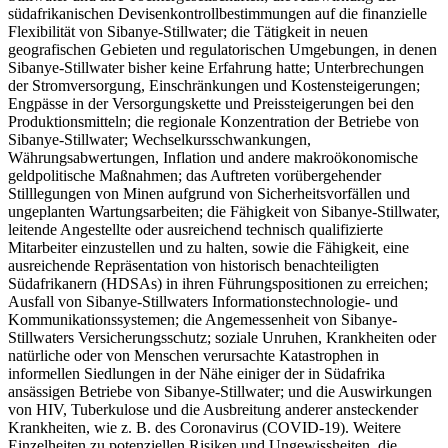
südafrikanischen Devisenkontrollbestimmungen auf die finanzielle
Flexibilität von Sibanye-Stillwater; die Tätigkeit in neuen
geografischen Gebieten und regulatorischen Umgebungen, in denen
Sibanye-Stillwater bisher keine Erfahrung hatte; Unterbrechungen
der Stromversorgung, Einschränkungen und Kostensteigerungen;
Engpässe in der Versorgungskette und Preissteigerungen bei den
Produktionsmitteln; die regionale Konzentration der Betriebe von
Sibanye-Stillwater; Wechselkursschwankungen,
Währungsabwertungen, Inflation und andere makroökonomische
geldpolitische Maßnahmen; das Auftreten vorübergehender
Stilllegungen von Minen aufgrund von Sicherheitsvorfällen und
ungeplanten Wartungsarbeiten; die Fähigkeit von Sibanye-Stillwater,
leitende Angestellte oder ausreichend technisch qualifizierte
Mitarbeiter einzustellen und zu halten, sowie die Fähigkeit, eine
ausreichende Repräsentation von historisch benachteiligten
Südafrikanern (HDSAs) in ihren Führungspositionen zu erreichen;
Ausfall von Sibanye-Stillwaters Informationstechnologie- und
Kommunikationssystemen; die Angemessenheit von Sibanye-
Stillwaters Versicherungsschutz; soziale Unruhen, Krankheiten oder
natürliche oder von Menschen verursachte Katastrophen in
informellen Siedlungen in der Nähe einiger der in Südafrika
ansässigen Betriebe von Sibanye-Stillwater; und die Auswirkungen
von HIV, Tuberkulose und die Ausbreitung anderer ansteckender
Krankheiten, wie z. B. des Coronavirus (COVID-19). Weitere
Einzelheiten zu potenziellen Risiken und Ungewissheiten, die