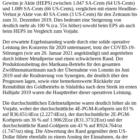
Gewinn je Aktie (HEPS) zwischen 1.047 SA-Cents (64 US-Cents)
und 1.089 SA-Cents (66 US-Cents), verglichen mit einem Headline-
Verlust je Aktie von 40 SA-Cents (3 US-Cents) für den Zeitraum bis
zum 31. Dezember 2019. Dies bedeutet eine Steigerung von
deutlich mehr als 100 % (ca. 55x höher) sowohl beim EPS als auch
beim HEPS im Vergleich zum Vorjahr.
Der erwartete Ergebnisanstieg wurde durch eine solide operative
Leistung des Konzerns für 2020 untermauert, trotz der COVID-19-
Störungen (wie am 20. Januar 2021 angekündigt) und angetrieben
durch höhere Metallpreise und einen schwächeren Rand. Der
Produktionsbeitrag des Marikana-Betriebs für den gesamten
Zwölfmonatszeitraum nach der Übernahme von Lonmin im Juni
2019 und die Realisierung von Synergien, die deutlich über den
Prognosen lagen, sowie eine bemerkenswerte Rückkehr zur
Rentabilität des Goldbetriebs in Südafrika nach dem Streik im ersten
Halbjahr 2019 waren die Haupttreiber dieser operativen Leistung.
Die durchschnittlichen Edelmetallpreise waren deutlich höher als im
Vorjahr, wobei der durchschnittliche 4E-PGM-Korbpreis um 83 %
auf R36.651/4Eoz (2.227/4Eoz), der durchschnittliche 2E-PGM-
Korbpreis um 36 % auf 1.906/2Eoz (R31.373/2Eoz) und der
durchschnittliche Rand-Goldpreis um 43 % auf R924.764/oz
(1.747/oz) stieg. Die Abwertung des Rand gegenüber dem US-
Dollar führte ebenfalls zu einem Anstieg der Einnahmen, da der