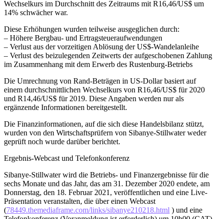
Wechselkurs im Durchschnitt des Zeitraums mit R16,46/US$ um
14% schwächer war.
Diese Erhöhungen wurden teilweise ausgeglichen durch:
– Höhere Bergbau- und Ertragsteueraufwendungen
– Verlust aus der vorzeitigen Ablösung der US$-Wandelanleihe
– Verlust des beizulegenden Zeitwerts der aufgeschobenen Zahlung
im Zusammenhang mit dem Erwerb des Rustenburg-Betriebs
Die Umrechnung von Rand-Beträgen in US-Dollar basiert auf
einem durchschnittlichen Wechselkurs von R16,46/US$ für 2020
und R14,46/US$ für 2019. Diese Angaben werden nur als
ergänzende Informationen bereitgestellt.
Die Finanzinformationen, auf die sich diese Handelsbilanz stützt,
wurden von den Wirtschaftsprüfern von Sibanye-Stillwater weder
geprüft noch wurde darüber berichtet.
Ergebnis-Webcast und Telefonkonferenz
Sibanye-Stillwater wird die Betriebs- und Finanzergebnisse für die
sechs Monate und das Jahr, das am 31. Dezember 2020 endete, am
Donnerstag, den 18. Februar 2021, veröffentlichen und eine Live-
Präsentation veranstalten, die über einen Webcast
(
78449.themediaframe.com/links/sibanye210218.html
) und eine
Telefonkonferenz (Voranmeldung ist erforderlich) um 10h00 (CAT)