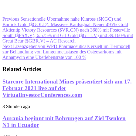
Previous
Sensationelle Übernahme nahe Kinross ($KGC) und
Barrick Gold ($GOLD). Massives Kaufsignal. Neuer 495% Gold
Aktientip Victory Resources ($VR.CN) nach 368% mit Fosterville
South ($FSX.V), 6.575% mit GT Gold ($GTT.V) und 39.160% mit
Great Bear ($GBR.V) – AC Research
Next
Lizenzgeber von WPD Pharmaceuticals erzielt im Tiermodell
zur Behandlung von Lungenmetastasen des Osteosarkoms mit
Annamycin eine Überlebensrate von 100 %
Related Articles
Starcore International Mines präsentiert sich am 17.
Februar 2021 live auf der
VirtualInvestorConferences.com
3 Stunden ago
Aurania beginnt mit Bohrungen auf Ziel Tsenken
N1 in Ecuador