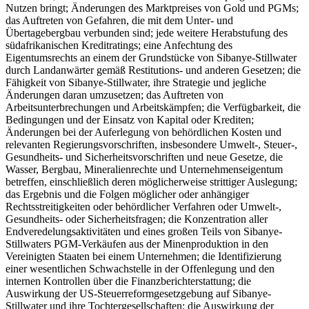
Nutzen bringt; Änderungen des Marktpreises von Gold und PGMs;
das Auftreten von Gefahren, die mit dem Unter- und
Übertagebergbau verbunden sind; jede weitere Herabstufung des
südafrikanischen Kreditratings; eine Anfechtung des
Eigentumsrechts an einem der Grundstücke von Sibanye-Stillwater
durch Landanwärter gemäß Restitutions- und anderen Gesetzen; die
Fähigkeit von Sibanye-Stillwater, ihre Strategie und jegliche
Änderungen daran umzusetzen; das Auftreten von
Arbeitsunterbrechungen und Arbeitskämpfen; die Verfügbarkeit, die
Bedingungen und der Einsatz von Kapital oder Krediten;
Änderungen bei der Auferlegung von behördlichen Kosten und
relevanten Regierungsvorschriften, insbesondere Umwelt-, Steuer-,
Gesundheits- und Sicherheitsvorschriften und neue Gesetze, die
Wasser, Bergbau, Mineralienrechte und Unternehmenseigentum
betreffen, einschließlich deren möglicherweise strittiger Auslegung;
das Ergebnis und die Folgen möglicher oder anhängiger
Rechtsstreitigkeiten oder behördlicher Verfahren oder Umwelt-,
Gesundheits- oder Sicherheitsfragen; die Konzentration aller
Endveredelungsaktivitäten und eines großen Teils von Sibanye-
Stillwaters PGM-Verkäufen aus der Minenproduktion in den
Vereinigten Staaten bei einem Unternehmen; die Identifizierung
einer wesentlichen Schwachstelle in der Offenlegung und den
internen Kontrollen über die Finanzberichterstattung; die
Auswirkung der US-Steuerreformgesetzgebung auf Sibanye-
Stillwater und ihre Tochtergesellschaften; die Auswirkung der