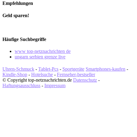
Empfehlungen
Geld sparen!
Häufige Suchbegriffe
www top-netznachrichten de
ungarn serbien grenze live
Uhren-Schmuck
-
Tablet-Pcs
-
Sportgeräte
Smartphones-kaufen
-
Kindle-Shop
-
Hotelsuche
-
Fernseher-bestseller
© Copyright top-netznachrichten.de
Datenschutz
-
Haftungsausschluss
-
Impressum