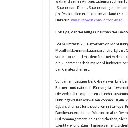
während seines Aufbaustudiums auch ein Fu
-Stipendium. Dieses Stipendium genießt eine
professionellen Projekten im Ausland (z.B. De
LinkedIn:
www.linkedin.com/in/bob-lyle/
Bob Lyle, der derzeitige Chairman der Devi
GSMA umfasst 750 Betreiber von Mobilfunkge
Mobilfunkkommunikationsbranche. Lyle ist Ch
von mobilen und mit dem Internet verbundene
die Zusammenarbeit mit Mobilfunkbetreibern
der Gerätesicherheit.
Vor seinem Einstieg bei Cybeats war Lyle bei 
Partners und nationale Führungskräftevermitt
Die Wolf Hill Group, deren Gründer zusamme
Führungskräften vorweisen können, ist ein S
Cybersicherheit für Investoren in Startups, 
Familienunternehmen. Wir sind in allen Bereic
Risikomanagement, Anlagensicherheit, Siche
Identitäts- und Zugriffsmanagement, Siche