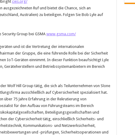
lbright
cies.org/
n ausgezeichneten Ruf und bietet die Chance, sich an
utschland, Australien) zu beteiligen. Folgen Sie Bob Lyle auf
ce Security Group bei GSMA
www.gsma.com/
räten und ist die Vertretung der internationalen
airman der Gruppe, die eine führende Rolle bei der Sicherheit
n IoT-Geräten einnimmt. In dieser Funktion beaufsichtigt Lyle
, Geräteherstellern und Betriebssystemanbietern im Bereich
der Wolf Hill Group tätig, die sich als Teilunternehmen von Slone
lungsfirma ausschließlich auf Cybersicherheit spezialisiert hat.
n über 75 Jahre Erfahrung in der Rekrutierung von
pezialist für den Aufbau von Führungsteams im Bereich
Risikokapitalgesellschaften, Beteiligungsgesellschaften und
hen der Cybersicherheit tätig, einschließlich Sicherheits- und
rheitstechnik, Kommunikations- und Netzwerksicherheit,
rheitsbewertungen und -prüfungen, Sicherheitsoperationen und