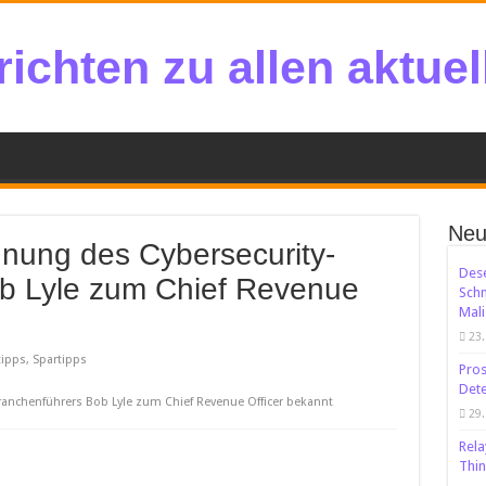
ichten zu allen aktue
Neu
nnung des Cybersecurity-
Dese
b Lyle zum Chief Revenue
Sch
Mali
23.
ipps, Spartipps
Pros
Dete
Branchenführers Bob Lyle zum Chief Revenue Officer bekannt
29.
Rela
Thin