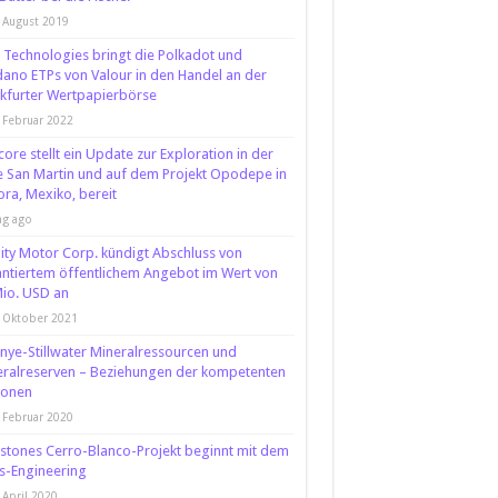
 August 2019
 Technologies bringt die Polkadot und
ano ETPs von Valour in den Handel an der
kfurter Wertpapierbörse
 Februar 2022
core stellt ein Update zur Exploration in der
 San Martin und auf dem Projekt Opodepe in
ra, Mexiko, bereit
ag ago
nity Motor Corp. kündigt Abschluss von
ntiertem öffentlichem Angebot im Wert von
io. USD an
 Oktober 2021
nye-Stillwater Mineralressourcen und
ralreserven – Beziehungen der kompetenten
sonen
 Februar 2020
stones Cerro-Blanco-Projekt beginnt mit dem
s-Engineering
 April 2020