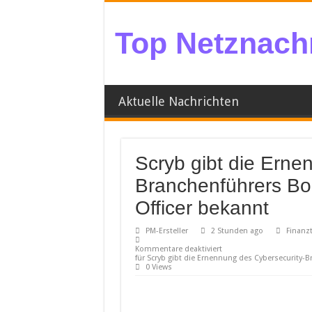
Top Netznachr
Aktuelle Nachrichten
Scryb gibt die Erne
Branchenführers Bo
Officer bekannt
PM-Ersteller
2 Stunden ago
Finanzt
Kommentare deaktiviert
für Scryb gibt die Ernennung des Cybersecurity-
0 Views