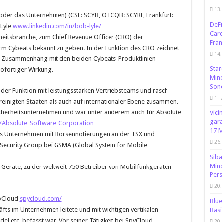
13.
‘ oder das Unternehmen) (CSE: SCYB, OTCQB: SCYRF, Frankfurt:
DeFi
 Lyle
www.linkedin.com/in/bob-lyle/
Card
heitsbranche, zum Chief Revenue Officer (CRO) der
Fran
m Cybeats bekannt zu geben. In der Funktion des CRO zeichnet
14.
 in Zusammenhang mit den beiden Cybeats-Produktlinien
Star
sofortiger Wirkung.
Mine
Sono
tender Funktion mit leistungsstarken Vertriebsteams und rasch
1 T
inigten Staaten als auch auf internationaler Ebene zusammen.
icherheitsunternehmen und war unter anderem auch für Absolute
Vici
gara
i/Absolute_Software_Corporation
17 M
es Unternehmen mit Börsennotierungen an der TSX und
26.
 Security Group bei GSMA (Global System for Mobile
Siba
Mine
oT-Geräte, zu der weltweit 750 Betreiber von Mobilfunkgeräten
Per
20.
pyCloud
spycloud.com/
Blue
äfts im Unternehmen leitete und mit wichtigen vertikalen
Basi
l etc. befasst war. Vor seiner Tätigkeit bei SpyCloud
20.