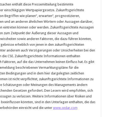
sachen enthält diese Pressemitteilung bestimmte
der einschlägigen Wertpapiergesetze. Zukunftsgerichtete
n Begriffen wie planen“, erwarten“, prognostizieren,
zen und an anderen ähnlichen Wörtern oder Aussagen darüber,
n eintreten können oder werden. Zukunftsgerichtete Aussagen
en zum Zeitpunkt der Äußerung dieser Aussagen und
ewissheiten sowie anderen Faktoren, die dazu führen könnten,
Ergebnisse erheblich von jenen in den zukunftsgerichteten
unter anderem auch Verzögerungen oder Unsicherheiten bei den
 die CSE. Zukunftsgerichtete Informationen enthalten
 Faktoren, auf die das Unternehmen keinen Einfluss hat. Es gibt
ssemeldung beschriebenen Vermarktungspläne für die
gten Bedingungen und in dem hier dargelegten zeitlichen
en ist nicht verpflichtet, zukunftsgerichtete Informationen zu
er die Schätzungen oder Meinungen des Managements ändern
prechenden Gesetzen gefordert. Den Lesern wird empfohlen, sich
Aussagen zu verlassen. Weitere Informationen über Risiken und
 beeinflussen könnten, sind in den Unterlagen enthalten, die das
rbehörden einreicht und die unter
www.sedar.com