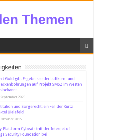
llen Themen
igkeiten
rt Gold gibt Ergebnisse der Luftkern- und
neckenbohrungen auf Projekt SMSZ im Westen
s bekannt
 September 2020
titution und Sorgerecht: ein Fall der Kurtz
ktei Bielefeld
 Oktober 2015
y-Plattform Cybeats tritt der Internet of
gs Security Foundation bei