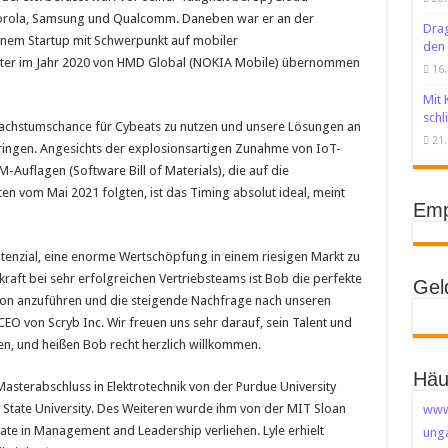
torola, Samsung und Qualcomm. Daneben war er an der
Drag
einem Startup mit Schwerpunkt auf mobiler
den 
äter im Jahr 2020 von HMD Global (NOKIA Mobile) übernommen
16.
Mit 
schl
achstumschance für Cybeats zu nutzen und unsere Lösungen an
21.
bringen. Angesichts der explosionsartigen Zunahme von IoT-
Auflagen (Software Bill of Materials), die auf die
 vom Mai 2021 folgten, ist das Timing absolut ideal, meint
Emp
tenzial, eine enorme Wertschöpfung in einem riesigen Markt zu
kraft bei sehr erfolgreichen Vertriebsteams ist Bob die perfekte
Gel
on anzuführen und die steigende Nachfrage nach unseren
CEO von Scryb Inc. Wir freuen uns sehr darauf, sein Talent und
en, und heißen Bob recht herzlich willkommen.
Häu
Masterabschluss in Elektrotechnik von der Purdue University
State University. Des Weiteren wurde ihm von der MIT Sloan
www
ate in Management and Leadership verliehen. Lyle erhielt
unga