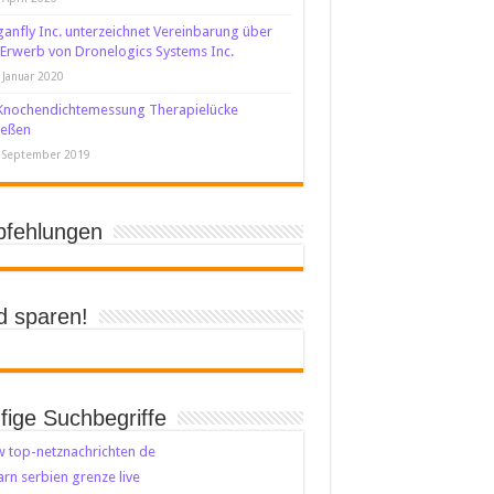
anfly Inc. unterzeichnet Vereinbarung über
Erwerb von Dronelogics Systems Inc.
 Januar 2020
Knochendichtemessung Therapielücke
ießen
 September 2019
fehlungen
d sparen!
fige Suchbegriffe
 top-netznachrichten de
rn serbien grenze live