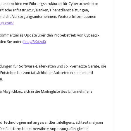
aus errichten wir Führungsstrukturen für Cybersicherheit in
itische Infrastruktur, Banken, Finanzdienstleistungen,
ntliche Versorgungsunternehmen. Weitere Informationen
oup.com/
.
 kommerzielles Update über den Probebetrieb von Cybeats-
nden Sie unter:
bit.ly/3KdzxKi
ndungen für Software-Lieferketten und IoT-vernetzte Geräte, die
Entstehen bis zum tatsächlichen Auftreten erkennen und
n.
Möglichkeit, sich in die Mailingliste des Unternehmens
nd Technologien mit angewandter Intelligenz, Echtzeitanalysen
Die Plattform bietet bewährte Anpassungsfähigkeit in