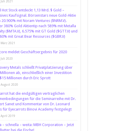
 Juli 2021
 Hot Stock entdeckt 1,13 Mrd. $ Gold –
ives Kaufsignal. Börsenstars neue Gold-Aktie
 20.900% mit Noram Ventures ($NRM.V).
r 380% Gold Aktientip nach 589% mit Metalla
lty ($MTA.V), 6.575% mit GT Gold ($GTT.V) und
60% mit Great Bear Resources ($GBR.V)
 März 2021
core meldet Geschäftsergebnis für 2020
 Juli 2020
overy Metals schließt Privatplatzierung über
Millionen ab, einschließlich einer Investition
$15 Millionen durch Eric Sprott
 August 2020
arrot hat die endgültigen vertraglichen
enbedingungen für die Seminarreihe mit Dr.
rt Sanet und Kommentar von Dr. Leonard
s für Eyecarrots Binovi Academy festgelegt
 April 2019
 – schnella – weita: MBH Corporation – Jetzt
Butter bei die Fische!