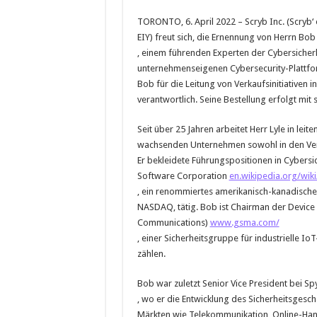
TORONTO, 6. April 2022 – Scryb Inc. (Scryb
EIY) freut sich, die Ernennung von Herrn Bob
, einem führenden Experten der Cybersicher
unternehmenseigenen Cybersecurity-Plattfor
Bob für die Leitung von Verkaufsinitiativen
verantwortlich. Seine Bestellung erfolgt mit 
Seit über 25 Jahren arbeitet Herr Lyle in lei
wachsenden Unternehmen sowohl in den Vere
Er bekleidete Führungspositionen in Cybers
Software Corporation
en.wikipedia.org/wik
, ein renommiertes amerikanisch-kanadisch
NASDAQ, tätig. Bob ist Chairman der Device
Communications)
www.gsma.com/
, einer Sicherheitsgruppe für industrielle I
zählen.
Bob war zuletzt Senior Vice President bei S
, wo er die Entwicklung des Sicherheitsgesch
Märkten wie Telekommunikation, Online-Hande